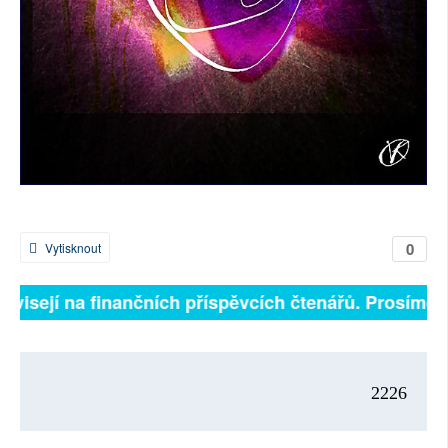
0
Vytisknout
závisejí na finančních příspěvcích čtenářů. Prosíme, p
2226