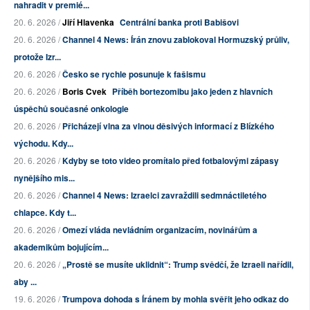
nahradit v premié...
20. 6. 2026 /
Jiří Hlavenka
Centrální banka proti Babišovi
20. 6. 2026 /
Channel 4 News: Írán znovu zablokoval Hormuzský průliv,
protože Izr...
20. 6. 2026 /
Česko se rychle posunuje k fašismu
20. 6. 2026 /
Boris Cvek
Příběh bortezomibu jako jeden z hlavních
úspěchů současné onkologie
20. 6. 2026 /
Přicházejí vlna za vlnou děsivých informací z Blízkého
východu. Kdy...
20. 6. 2026 /
Kdyby se toto video promítalo před fotbalovými zápasy
nynějšího mis...
20. 6. 2026 /
Channel 4 News: Izraelci zavraždili sedmnáctiletého
chlapce. Kdy t...
20. 6. 2026 /
Omezí vláda nevládním organizacím, novinářům a
akademikům bojujícím...
20. 6. 2026 /
„Prostě se musíte uklidnit“: Trump svědčí, že Izraeli nařídil,
aby ...
19. 6. 2026 /
Trumpova dohoda s Íránem by mohla svěřit jeho odkaz do