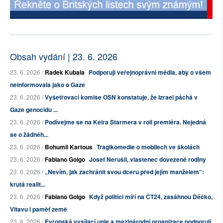
Obsah vydání | 23. 6. 2026
23. 6. 2026 /
Radek Kubala
Podporuji veřejnoprávní média, aby o všem
neinformovala jako o Gaze
23. 6. 2026 /
Vyšetřovací komise OSN konstatuje, že Izrael páchá v
Gaze genocidu ...
23. 6. 2026 /
Podívejme se na Keira Starmera v roli premiéra. Nejedná
se o žádnéh...
23. 6. 2026 /
Bohumil Kartous
Tragikomedie o mobilech ve školách
23. 6. 2026 /
Fabiano Golgo
Josef Nerušil, vlastenec dovezené rodiny
23. 6. 2026 /
„Nevím, jak zachránit svou dceru před jejím manželem“:
krutá realit...
23. 6. 2026 /
Fabiano Golgo
Když politici míří na ČT24, zasáhnou Déčko,
Vltavu i paměť země
23. 6. 2026 /
Evropská vysílací unie a mezinárodní organizace podporují