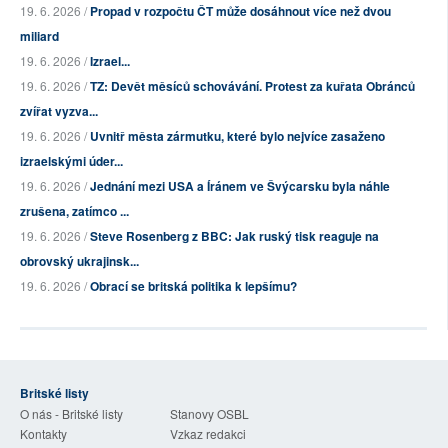
19. 6. 2026 /
Propad v rozpočtu ČT může dosáhnout více než dvou
miliard
19. 6. 2026 /
Izrael...
19. 6. 2026 /
TZ: Devět měsíců schovávání. Protest za kuřata Obránců
zvířat vyzva...
19. 6. 2026 /
Uvnitř města zármutku, které bylo nejvíce zasaženo
izraelskými úder...
19. 6. 2026 /
Jednání mezi USA a Íránem ve Švýcarsku byla náhle
zrušena, zatímco ...
19. 6. 2026 /
Steve Rosenberg z BBC: Jak ruský tisk reaguje na
obrovský ukrajinsk...
19. 6. 2026 /
Obrací se britská politika k lepšímu?
Britské listy
O nás - Britské listy
Stanovy OSBL
Kontakty
Vzkaz redakci