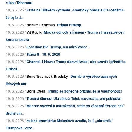
rukou Teheránu
19. 6. 2026 /
Krize na Blízkém východě: Americký představitel oznámil,
že bylo d...
19. 6. 2026 /
Bohumil Kartous
Případ Prokop
19. 6. 2026 /
Vít Kučík
Mírová dohoda s Íránem - Trump si nasazuje oslí
korunu losera
19. 6. 2026 /
Jonathan Pie: Trump, ten mírotvorce!
19. 6. 2026 /
Tuzex 8 - 19. 6. 2026
19. 6. 2026 /
Channel 4 News: Trump donutil Izrael, aby uzavřel příměří s
Hizboll...
19. 6. 2026 /
Beno Trávníček Brodský
Derniéra výrobce úžasných
lidových aut
19. 6. 2026 /
Boris Cvek
Trump se konečně přiznal, že je všemohoucí
19. 6. 2026 /
Trestná činnost Ukrajinců, Tejci, nevzrostla, ale poklesla!
19. 6. 2026 /
Macron vyzývá k ostražitosti, zatímco západní Evropa čelí
druhé vln...
19. 6. 2026 /
Italská premiérka Meloniová uvedla, že ji „ohromila“
Trumpova tvrze...