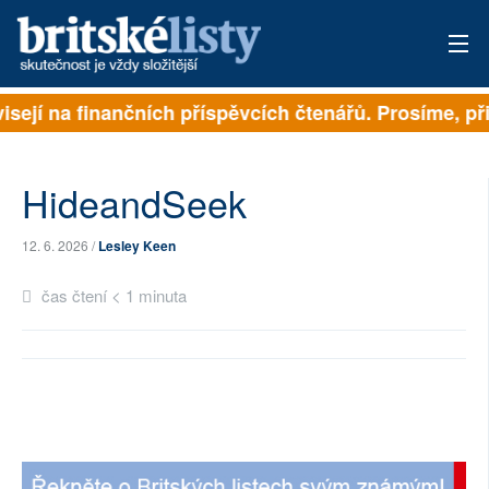
isejí na finančních příspěvcích čtenářů. Prosíme, přis
PŘIHLÁSIT
AKTUÁLNÍ VYDÁNÍ
HideandSeek
ARCHIV
12. 6. 2026 /
Lesley Keen
ROZHOVORY
čas čtení < 1 minuta
TÉMATA
NEJČTENĚJŠÍ ZA 7 DNÍ
AUTOŘI
PŘÍSPĚVKY NA PROVOZ