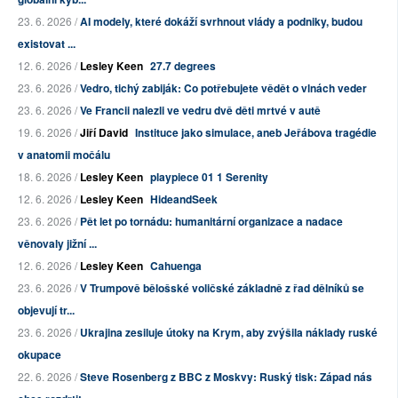
23. 6. 2026 /
AI modely, které dokáží svrhnout vlády a podniky, budou
existovat ...
12. 6. 2026 /
Lesley Keen
27.7 degrees
23. 6. 2026 /
Vedro, tichý zabiják: Co potřebujete vědět o vlnách veder
23. 6. 2026 /
Ve Francii nalezli ve vedru dvě děti mrtvé v autě
19. 6. 2026 /
Jiří David
Instituce jako simulace, aneb Jeřábova tragédie
v anatomii močálu
18. 6. 2026 /
Lesley Keen
playpiece 01 1 Serenity
12. 6. 2026 /
Lesley Keen
HideandSeek
23. 6. 2026 /
Pět let po tornádu: humanitární organizace a nadace
věnovaly jižní ...
12. 6. 2026 /
Lesley Keen
Cahuenga
23. 6. 2026 /
V Trumpově bělošské voličské základně z řad dělníků se
objevují tr...
23. 6. 2026 /
Ukrajina zesiluje útoky na Krym, aby zvýšila náklady ruské
okupace
22. 6. 2026 /
Steve Rosenberg z BBC z Moskvy: Ruský tisk: Západ nás