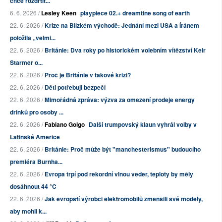
chce rozdrtit...
6. 6. 2026 /
Lesley Keen
playpiece 02.+ dreamtine song of earth
22. 6. 2026 /
Krize na Blízkém východě: Jednání mezi USA a Íránem
položila „velmi...
22. 6. 2026 /
Británie: Dva roky po historickém volebním vítězství Keir
Starmer o...
22. 6. 2026 /
Proč je Británie v takové krizi?
22. 6. 2026 /
Děti potřebují bezpečí
22. 6. 2026 /
Mimořádná zpráva: výzva za omezení prodeje energy
drinků pro osoby ...
22. 6. 2026 /
Fabiano Golgo
Další trumpovský klaun vyhrál volby v
Latinské Americe
22. 6. 2026 /
Británie: Proč může být "manchesterismus" budoucího
premiéra Burnha...
22. 6. 2026 /
Evropa trpí pod rekordní vlnou veder, teploty by měly
dosáhnout 44 °C
22. 6. 2026 /
Jak evropští výrobci elektromobilů zmenšili své modely,
aby mohli k...