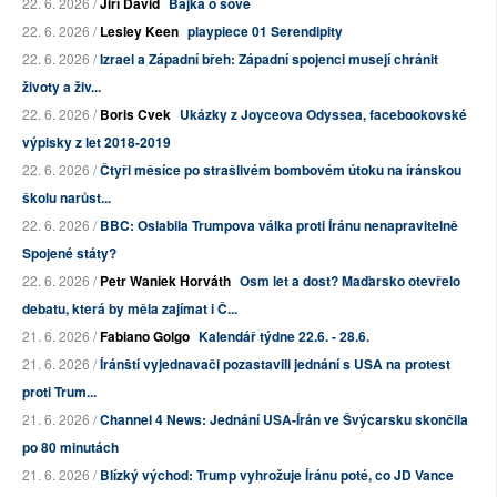
22. 6. 2026 /
Jiří David
Bajka o sově
22. 6. 2026 /
Lesley Keen
playpiece 01 Serendipity
22. 6. 2026 /
Izrael a Západní břeh: Západní spojenci musejí chránit
životy a živ...
22. 6. 2026 /
Boris Cvek
Ukázky z Joyceova Odyssea, facebookovské
výpisky z let 2018-2019
22. 6. 2026 /
Čtyři měsíce po strašlivém bombovém útoku na íránskou
školu narůst...
22. 6. 2026 /
BBC: Oslabila Trumpova válka proti Íránu nenapravitelně
Spojené státy?
22. 6. 2026 /
Petr Waniek Horváth
Osm let a dost? Maďarsko otevřelo
debatu, která by měla zajímat i Č...
21. 6. 2026 /
Fabiano Golgo
Kalendář týdne 22.6. - 28.6.
21. 6. 2026 /
Íránští vyjednavači pozastavili jednání s USA na protest
proti Trum...
21. 6. 2026 /
Channel 4 News: Jednání USA-Írán ve Švýcarsku skončila
po 80 minutách
21. 6. 2026 /
Blízký východ: Trump vyhrožuje Íránu poté, co JD Vance