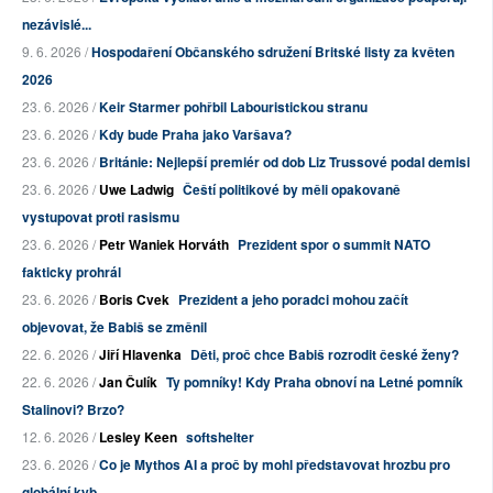
nezávislé...
9. 6. 2026 /
Hospodaření Občanského sdružení Britské listy za květen
2026
23. 6. 2026 /
Keir Starmer pohřbil Labouristickou stranu
23. 6. 2026 /
Kdy bude Praha jako Varšava?
23. 6. 2026 /
Británie: Nejlepší premiér od dob Liz Trussové podal demisi
23. 6. 2026 /
Uwe Ladwig
Čeští politikové by měli opakovaně
vystupovat proti rasismu
23. 6. 2026 /
Petr Waniek Horváth
Prezident spor o summit NATO
fakticky prohrál
23. 6. 2026 /
Boris Cvek
Prezident a jeho poradci mohou začít
objevovat, že Babiš se změnil
22. 6. 2026 /
Jiří Hlavenka
Děti, proč chce Babiš rozrodit české ženy?
22. 6. 2026 /
Jan Čulík
Ty pomníky! Kdy Praha obnoví na Letné pomník
Stalinovi? Brzo?
12. 6. 2026 /
Lesley Keen
softshelter
23. 6. 2026 /
Co je Mythos AI a proč by mohl představovat hrozbu pro
globální kyb...