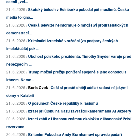
ocenil „vel...
21. 6. 2026 /
Skotský běloch v Edinburku pobodal pět muslimů. Česká
média to igno...
21. 6. 2026 /
Česká televize neinformuje o množství protirasistických
demonstrací...
21. 6. 2026 /
Kriminální izraelské vraždění (za podpory českých
intelektuálů) pok...
21. 6. 2026 /
Ubohost polského prezidenta. Timothy Snyder varuje před
nebezpečím ...
21. 6. 2026 /
Trump možná přežije ponížení spojené s jeho dohodou s
Íránem. Netan...
21. 6. 2026 /
Boris Cvek
Češi si prostě chtějí udělat radost nějakými
domy v Kalábrii
21. 6. 2026 /
O posunech České republiky k fašismu
21. 6. 2026 /
Izrael při útoku na Gazu zavraždil kameramana Al Jazeery
20. 6. 2026 /
Izrael zabil v Libanonu známou ekoložku z libanonské želví
rezervace
20. 6. 2026 /
Británie: Pokud se Andy Burnhamovi opravdu podaří