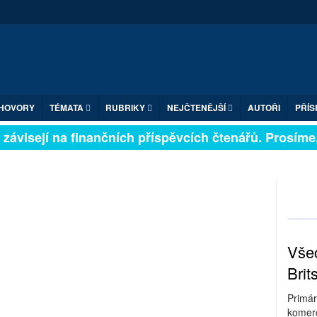
HOVORY
TÉMATA
RUBRIKY
NEJČTENĚJŠÍ
AUTOŘI
PŘÍS
závisejí na finančních příspěvcích čtenářů. Prosíme, p
Všec
Brit
Primár
komerc