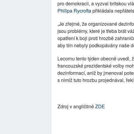
pro demokracii, a vyzval britskou v
Philipa Rycrofta
přikládala nepřátel
„Je zřejmé, že organizované dezin
jsou problémy, které je třeba brát v
opatření k boji proti hrozbě zahranič
aby tím nebyly podkopávány naše d
Lecornu tento týden obecně uvedl, že
francouzské prezidentské volby moh
dezinformací, aniž by jmenoval poten
s nimiž tuto hrozbu projednával, řekl,
Zdroj v angličtině
ZDE