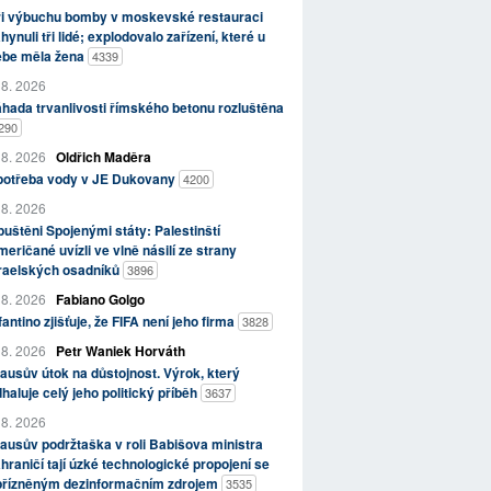
ři výbuchu bomby v moskevské restauraci
hynuli tři lidé; explodovalo zařízení, které u
ebe měla žena
4339
 8. 2026
hada trvanlivosti římského betonu rozluštěna
290
 8. 2026
Oldřich Maděra
potřeba vody v JE Dukovany
4200
 8. 2026
uštěni Spojenými státy: Palestinští
eričané uvízli ve vlně násilí ze strany
zraelských osadníků
3896
 8. 2026
Fabiano Golgo
fantino zjišťuje, že FIFA není jeho firma
3828
 8. 2026
Petr Waniek Horváth
ausův útok na důstojnost. Výrok, který
haluje celý jeho politický příběh
3637
 8. 2026
ausův podržtaška v roli Babišova ministra
hraničí tají úzké technologické propojení se
přízněným dezinformačním zdrojem
3535