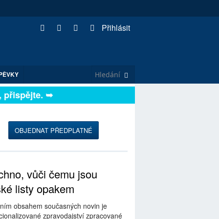
Přihlásit
PĚVKY
řispějte. ➥
OBJEDNAT PŘEDPLATNÉ
hno, vůči čemu jsou
ské listy opakem
ním obsahem současných novin je
ionalizované zpravodajství zpracované