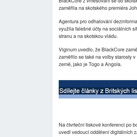
BlackCore z vměšování se do skotský
zaměřila na skotského premiéra Jo
Agentura pro odhalování dezinform
využila falešné účty na sociálních 
stranu a na skotskou vládu.
Viginum uvedlo, že BlackCore zaměř
zaměřilo se také na volby starosty 
země, jako je Togo a Angola.
Na čtvrteční tiskové konferenci po
uvedl vedoucí oddělení digitálních 