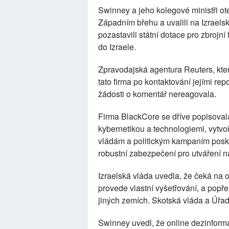
Swinney a jeho kolegové ministři ote
Západním břehu a uvalili na Izraelsk
pozastavili státní dotace pro zbrojní
do Izraele.
Zpravodajská agentura Reuters, která
tato firma po kontaktování jejími r
žádosti o komentář nereagovala.
Firma BlackCore se dříve popisovala 
kybernetikou a technologiemi, vytvo
vládám a politickým kampaním poskyt
robustní zabezpečení pro utváření na
Izraelská vláda uvedla, že čeká na 
provede vlastní vyšetřování, a popř
jiných zemích. Skotská vláda a Úřa
Swinney uvedl, že online dezinforma