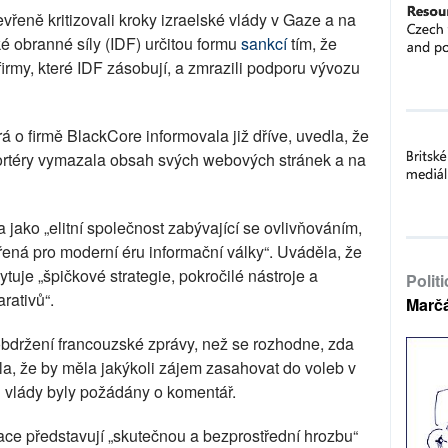
vřeně kritizovali kroky izraelské vlády v Gaze a na
é obranné síly (IDF) určitou formu
sankcí
tím, že
 firmy, které IDF zásobují, a zmrazili podporu vývozu
 o firmě BlackCore informovala již dříve, uvedla, že
eportéry vymazala obsah svých webových stránek a na
jako „elitní společnost zabývající se ovlivňováním,
řená pro moderní éru informační války“. Uváděla, že
uje „špičkové strategie, pokročilé nástroje a
Polit
rativů“.
Marč
obdržení francouzské zprávy, než se rozhodne, zda
ela, že by měla jakýkoli zájem zasahovat do voleb v
d vlády byly požádány o komentář.
ce představují „skutečnou a bezprostřední hrozbu“