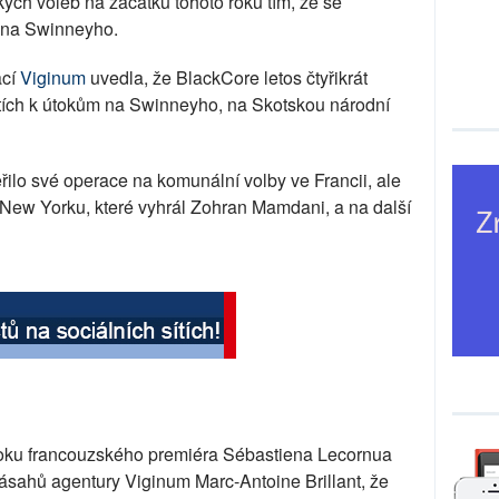
ch voleb na začátku tohoto roku tím, že se
hna Swinneyho.
ací
Viginum
uvedla, že BlackCore letos čtyřikrát
sítích k útokům na Swinneyho, na Skotskou národní
ilo své operace na komunální volby ve Francii, ale
v New Yorku, které vyhrál Zohran Mamdani, a na další
 boku francouzského premiéra Sébastiena Lecornua
zásahů agentury Viginum Marc-Antoine Brillant, že