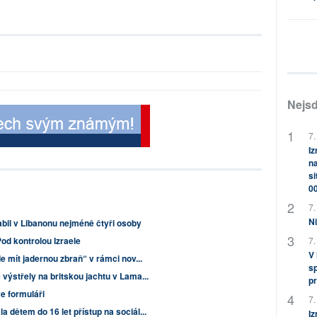
Nejsd
7.
Iz
na
si
0
7.
Ni
abil v Libanonu nejméně čtyři osoby
od kontrolou Izraele
7.
V
e mít jadernou zbraň“ v rámci nov...
sp
 výstřely na britskou jachtu v Lama...
pr
ve formuláři
7.
 dětem do 16 let přístup na sociál...
Iz