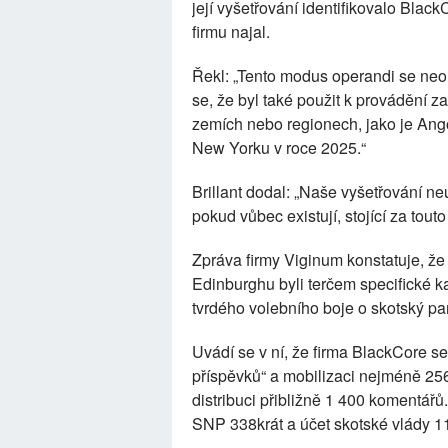
její vyšetřování identifikovalo Black
firmu najal.
Řekl: „Tento modus operandi se neo
se, že byl také použit k provádění za
zemích nebo regionech, jako je Ang
New Yorku v roce 2025.“
Brillant dodal: „Naše vyšetřování n
pokud vůbec existují, stojící za touto 
Zpráva firmy Viginum konstatuje, ž
Edinburghu byli terčem specifické 
tvrdého volebního boje o skotský pa
Uvádí se v ní, že firma BlackCore s
příspěvků“ a mobilizaci nejméně 256
distribuci přibližně 1 400 komentář
SNP 338krát a účet skotské vlády 11