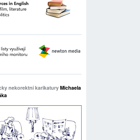
icky nekorektní karikatury
Michaela
áka