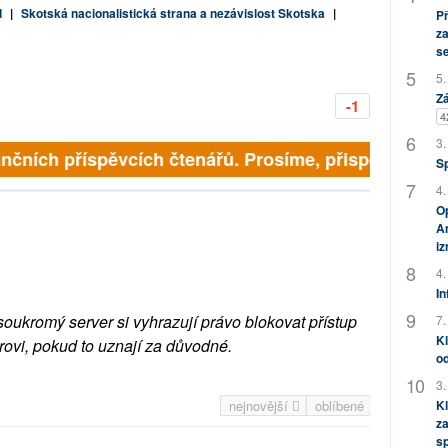
d
|
Skotská nacionalistická strana a nezávislost Skotska
|
P
za
s
5.
Zá
-1
4
3.
nčních příspěvcích čtenářů. Prosíme, přispějte. ➥
S
4.
Op
Am
i
4.
In
soukromý server si vyhrazují právo blokovat přístup
7.
Kl
rovi, pokud to uznají za důvodné.
od
3.
nejnovější
oblíbené
Kl
za
s