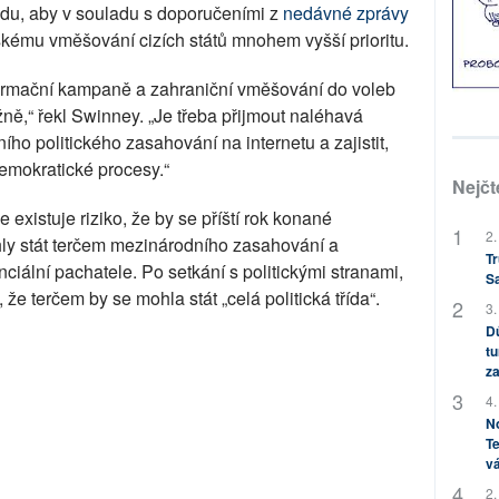
ládu, aby v souladu s doporučeními z
nedávné zprávy
skému vměšování cizích států mnohem vyšší prioritu.
formační kampaně a zahraniční vměšování do voleb
ážně,“ řekl Swinney. „Je třeba přijmout naléhavá
ního politického zasahování na internetu a zajistit,
emokratické procesy.“
Nejčt
 existuje riziko, že by se příští rok konané
2.
ly stát terčem mezinárodního zasahování a
Tr
ciální pachatele. Po setkání s politickými stranami,
S
 že terčem by se mohla stát „celá politická třída“.
3.
Dů
tu
za
4.
No
Te
vá
2.