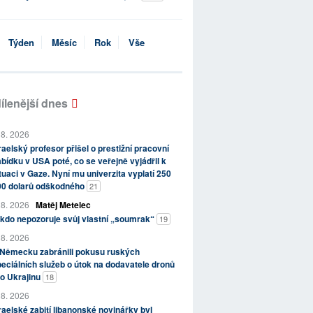
Týden
Měsíc
Rok
Vše
ílenější dnes
 8. 2026
raelský profesor přišel o prestižní pracovní
bídku v USA poté, co se veřejně vyjádřil k
tuaci v Gaze. Nyní mu univerzita vyplatí 250
00 dolarů odškodného
21
 8. 2026
Matěj Metelec
kdo nepozoruje svůj vlastní „soumrak“
19
 8. 2026
 Německu zabránili pokusu ruských
eciálních služeb o útok na dodavatele dronů
o Ukrajinu
18
 8. 2026
raelské zabití libanonské novinářky byl