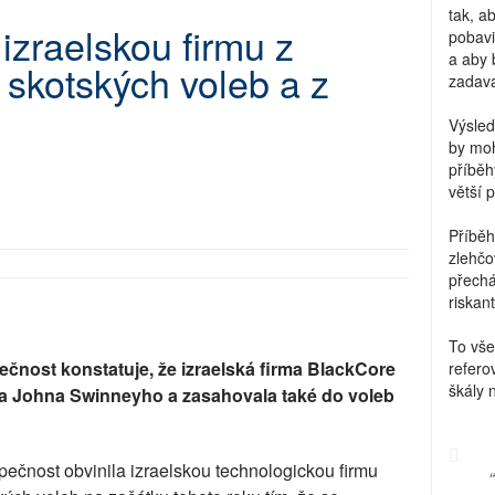
tak, a
izraelskou firmu z
pobavi
a aby 
skotských voleb a z
zadava
Výsled
by moh
příběh
větší 
Příběh
zlehčo
přechá
riskant
To vše
čnost konstatuje, že izraelská firma BlackCore
refero
škály 
ra Johna Swinneyho a zasahovala také do voleb
ečnost obvinila izraelskou technologickou firmu