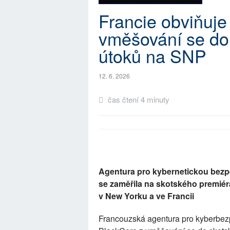
Francie obviňuje 
vměšování se do 
útoků na SNP
12. 6. 2026
čas čtení 4 minuty
Agentura pro kybernetickou bezpe
se zaměřila na skotského premié
v New Yorku a ve Francii
Francouzská agentura pro kyberbezp