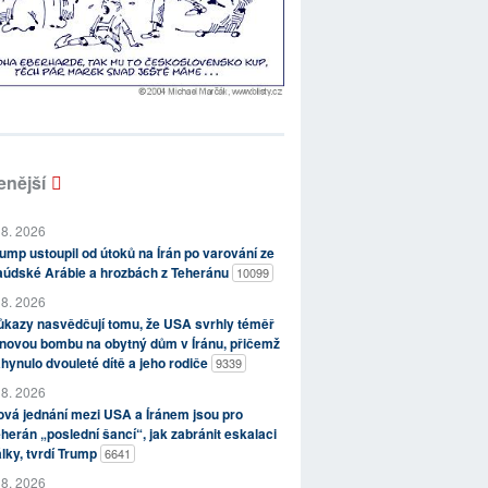
enější
 8. 2026
ump ustoupil od útoků na Írán po varování ze
aúdské Arábie a hrozbách z Teheránu
10099
 8. 2026
kazy nasvědčují tomu, že USA svrhly téměř
novou bombu na obytný dům v Íránu, přičemž
hynulo dvouleté dítě a jeho rodiče
9339
 8. 2026
vá jednání mezi USA a Íránem jsou pro
herán „poslední šancí“, jak zabránit eskalaci
lky, tvrdí Trump
6641
 8. 2026