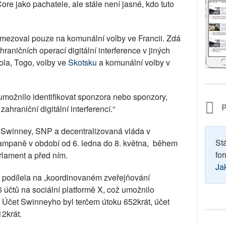
Core jako pachatele, ale stále není jasné, kdo tuto
mezoval pouze na komunální volby ve Francii. Zdá
hraničních operací digitální interference v jiných
ola, Togo, volby ve
Skotsku
a komunální volby v
eumožnilo identifikovat sponzora nebo sponzory,
P
zahraniční digitální interferencí.“
e Swinney, SNP a decentralizovaná vláda v
St
kampaně v období od 6. ledna do 8. května, během
for
rlament a před ním.
Ja
e podílela na „koordinovaném zveřejňování
 účtů na sociální platformě X, což umožnilo
ů. Účet Swinneyho byl terčem útoku 652krát, účet
2krát.