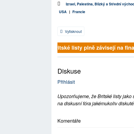
Izrael, Palestina, Blízký a Střední výcho
USA
|
Francie
Vytisknout
Britské listy plně závisejí na fina
Diskuse
Přihlásit
Upozorňujeme, že Britské listy jako 
na diskusní fóra jakémukoliv diskuté
Komentáře