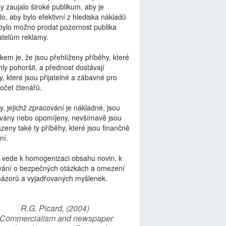
by zaujalo široké publikum, aby je
lo, aby bylo efektivní z hlediska nákladů
bylo možno prodat pozornost publika
telům reklamy.
kem je, že jsou přehlíženy příběhy, které
ly pohoršit, a přednost dostávají
y, které jsou přijatelné a zábavné pro
počet čtenářů.
y, jejichž zpracování je nákladné, jsou
vány nebo opomíjeny, nevšímavě jsou
zeny také ty příběhy, které jsou finančně
ní.
 vede k homogenizaci obsahu novin, k
vání o bezpečných otázkách a omezení
názorů a vyjadřovaných myšlenek.
R.G. Picard, (2004)
“Commercialism and newspaper