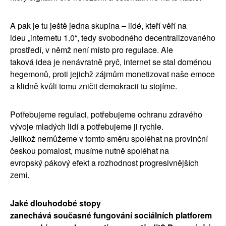
A pak je tu je
š
t
ě
jedna skupina
–
lid
é
, kte
ří
v
ěří
na
ideu
„
internetu 1.0
“
, tedy svobodn
é
ho decentralizovan
é
ho
prost
ř
ed
í
, v n
ě
m
ž
nen
í
m
í
sto pro regulace. Ale
takov
á
idea je nen
á
vratn
ě
pry
č
, internet se stal dom
é
nou
hegemon
ů
, proti jejich
ž
z
á
jm
ů
m monetizovat na
š
e emoce
a klidn
ě
kv
ů
li tomu zni
č
it demokracii tu stoj
í
me.
Pot
ř
ebujeme regulaci, pot
ř
ebujeme ochranu zdrav
é
ho
v
ý
voje mlad
ý
ch lid
í
a pot
ř
ebujeme ji rychle.
Jeliko
ž
nem
ůž
eme v tomto sm
ě
ru spol
é
hat na provin
č
n
í
č
eskou pomalost, mus
í
me nutn
ě
spol
é
hat na
evropsk
ý
p
á
kov
ý
efekt a rozhodnost progresivn
ě
j
ší
ch
zem
í
.
Jak
é
dlouhodob
é
stopy
zanech
á
v
á
sou
č
asn
é
fungov
á
n
í
soci
á
ln
í
ch platforem