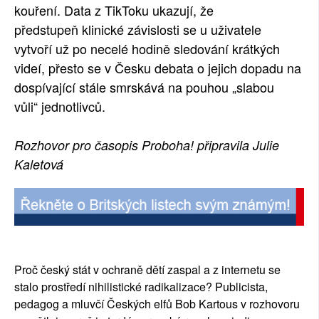
kou
ř
en
í
. Data z TikToku ukazuj
í
,
ž
e
p
ř
edstupe
ň
klinick
é
z
á
vislosti se u u
ž
ivatele
vytvo
ří
u
ž
po necel
é
hodin
ě
sledov
á
n
í
kr
á
tk
ý
ch
vide
í
, p
ř
esto se v
Č
esku debata o jejich dopadu na
dosp
í
vaj
í
c
í
st
á
le smrsk
á
v
á
na pouhou
„
slabou
v
ů
li
“
jednotlivc
ů
.
Rozhovor pro časopis Proboha! připravila Julie
Kaletová
Pro
č č
esk
ý
st
á
t v ochran
ě
d
ě
t
í
zaspal a z internetu se
stalo prost
ř
ed
í
nihilistick
é
radikalizace? Publicista,
pedagog a mluv
čí Č
esk
ý
ch elf
ů
Bob Kartous v rozhovoru