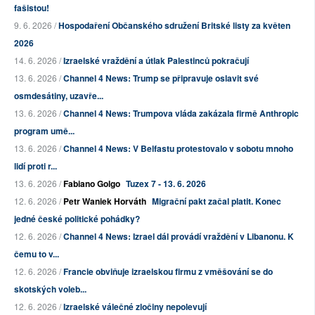
fašistou!
9. 6. 2026 /
Hospodaření Občanského sdružení Britské listy za květen
2026
14. 6. 2026 /
Izraelské vraždění a útlak Palestinců pokračují
13. 6. 2026 /
Channel 4 News: Trump se připravuje oslavit své
osmdesátiny, uzavře...
13. 6. 2026 /
Channel 4 News: Trumpova vláda zakázala firmě Anthropic
program umě...
13. 6. 2026 /
Channel 4 News: V Belfastu protestovalo v sobotu mnoho
lidí proti r...
13. 6. 2026 /
Fabiano Golgo
Tuzex 7 - 13. 6. 2026
12. 6. 2026 /
Petr Waniek Horváth
Migrační pakt začal platit. Konec
jedné české politické pohádky?
12. 6. 2026 /
Channel 4 News: Izrael dál provádí vraždění v Libanonu. K
čemu to v...
12. 6. 2026 /
Francie obviňuje izraelskou firmu z vměšování se do
skotských voleb...
12. 6. 2026 /
Izraelské válečné zločiny nepolevují