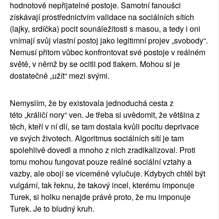
hodnotov
ě
nep
ř
ijateln
é
postoje. Samotn
í
fanou
š
ci
z
í
sk
á
vaj
í
prost
ř
ednictv
í
m validace na soci
á
ln
í
ch s
í
t
í
ch
(lajky, srd
íč
ka) pocit soun
á
le
ž
itosti s masou, a tedy i oni
vn
í
maj
í
sv
ů
j vlastn
í
postoj jako legitimn
í
projev
„
svobody
“
.
Nemus
í
p
ř
itom v
ů
bec konfrontovat sv
é
postoje v re
á
ln
é
m
sv
ě
t
ě
, v n
ě
m
ž
by se ocitli pod tlakem. Mohou si je
dostate
č
n
ě „
u
ží
t
“
mezi sv
ý
mi.
Nemysl
í
m,
ž
e by existovala jednoduch
á
cesta z
t
é
to
„
kr
á
li
čí
nory
“
ven. Je t
ř
eba si uv
ě
domit,
ž
e v
ě
t
š
ina z
t
ě
ch, kte
ří
v n
í
dl
í
, se tam dostala kv
ů
li pocitu deprivace
ve sv
ý
ch
ž
ivotech. Algoritmus soci
á
ln
í
ch s
í
t
í
je tam
spolehliv
ě
dovedl a mnoho z nich zradikalizoval. Proti
tomu mohou fungovat pouze re
á
ln
é
soci
á
ln
í
vztahy a
vazby, ale oboj
í
se v
í
cem
é
n
ě
vylu
č
uje. Kdybych cht
ě
l b
ý
t
vulg
á
rn
í
, tak
ř
eknu,
ž
e takov
ý
incel, kter
é
mu imponuje
Turek, si holku nenajde pr
á
v
ě
proto,
ž
e mu imponuje
Turek. Je to bludn
ý
kruh.