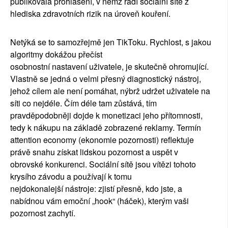
publikovala prohl
áš
en
í
, v n
ě
m
ž ř
ad
í
soci
á
ln
í
s
í
t
ě
z
hlediska zdravotn
í
ch rizik na
ú
rove
ň
kou
ř
en
í
.
Net
ý
k
á
se to samoz
ř
ejm
ě
jen TikToku. Rychlost, s jakou
algoritmy dok
áž
ou p
ř
e
čí
st
osobnostn
í
nastaven
í
u
ž
ivatele, je skute
č
n
ě
ohromuj
í
c
í
.
Vlastn
ě
se jedn
á
o velmi p
ř
esn
ý
diagnostick
ý
n
á
stroj,
jeho
ž
c
í
lem ale nen
í
pom
á
hat, n
ý
br
ž
udr
ž
et u
ž
ivatele na
s
í
ti co nejd
é
le.
Čí
m d
é
le tam z
ů
st
á
v
á
, t
í
m
pravd
ě
podobn
ě
ji dojde k monetizaci jeho p
ří
tomnosti,
tedy k n
á
kupu na z
á
klad
ě
zobrazen
é
reklamy. Term
í
n
attention economy (ekonomie pozornosti) reflektuje
pr
á
v
ě
snahu z
í
skat lidskou pozornost a usp
ě
t v
obrovsk
é
konkurenci. Soci
á
ln
í
s
í
t
ě
jsou v
í
t
ě
zi tohoto
krys
í
ho z
á
vodu a pou
ží
vaj
í
k tomu
nejdokonalej
ší
n
á
stroje: zjist
í
p
ř
esn
ě
, kdo jste, a
nab
í
dnou v
á
m emo
č
n
í „
hook
“
(h
áč
ek), kter
ý
m va
š
i
pozornost zachyt
í
.