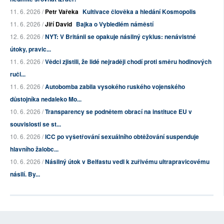
11. 6. 2026 /
Petr Vařeka
Kultivace člověka a hledání Kosmopolis
11. 6. 2026 /
Jiří David
Bajka o Vybledlém náměstí
12. 6. 2026 /
NYT: V Británii se opakuje násilný cyklus: nenávistné
útoky, pravic...
11. 6. 2026 /
Vědci zjistili, že lidé nejraději chodí proti směru hodinových
ruči...
11. 6. 2026 /
Autobomba zabila vysokého ruského vojenského
důstojníka nedaleko Mo...
10. 6. 2026 /
Transparency se podnětem obrací na instituce EU v
souvislosti se st...
10. 6. 2026 /
ICC po vyšetřování sexuálního obtěžování suspenduje
hlavního žalobc...
10. 6. 2026 /
Násilný útok v Belfastu vedl k zuřivému ultrapravicovému
násilí. By...