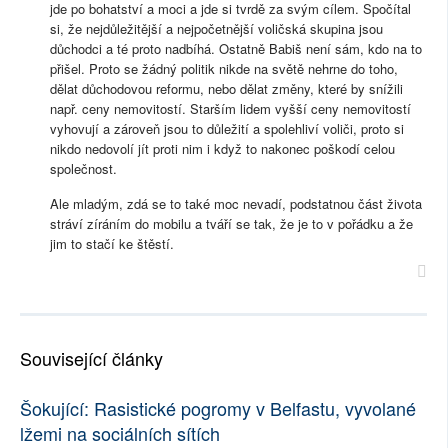
jde po bohatství a moci a jde si tvrdě za svým cílem. Spočítal
si, že nejdůležitější a nejpočetnější voličská skupina jsou
důchodci a té proto nadbíhá. Ostatně Babiš není sám, kdo na to
přišel. Proto se žádný politik nikde na světě nehrne do toho,
dělat důchodovou reformu, nebo dělat změny, které by snížili
např. ceny nemovitostí. Starším lidem vyšší ceny nemovitostí
vyhovují a zároveň jsou to důležití a spolehliví voliči, proto si
nikdo nedovolí jít proti nim i když to nakonec poškodí celou
společnost.
Ale mladým, zdá se to také moc nevadí, podstatnou část života
stráví zíráním do mobilu a tváří se tak, že je to v pořádku a že
jim to stačí ke štěstí.
Související články
Šokující: Rasistické pogromy v Belfastu, vyvolané
lžemi na sociálních sítích