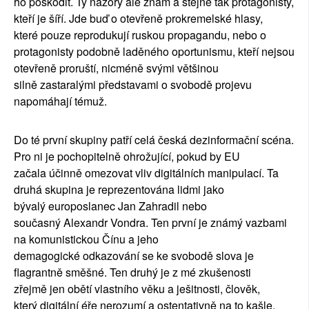
ho po
š
kodit. Ty n
á
zory ale zn
á
m a stejn
ě
tak protagonisty,
kte
ří
je
šíří
. Jde bu
ď
o otev
ř
en
ě
prokremelsk
é
hlasy,
kter
é
pouze reprodukuj
í
ruskou propagandu, nebo o
protagonisty podobn
ě
lad
ě
n
é
ho oportunismu, kte
ří
nejsou
otev
ř
en
ě
proru
š
t
í
, nicm
é
n
ě
sv
ý
mi v
ě
t
š
inou
siln
ě
zastaral
ý
mi p
ř
edstavami o svobod
ě
projevu
napom
á
haj
í
t
é
mu
ž
.
Do t
é
prvn
í
skupiny pat
ří
cel
á č
esk
á
dezinforma
č
n
í
sc
é
na.
Pro ni je pochopiteln
ě
ohro
ž
uj
í
c
í
, pokud by EU
za
č
ala
úč
inn
ě
omezovat vliv digit
á
ln
í
ch manipulac
í
. Ta
druh
á
skupina je reprezentov
á
na lidmi jako
b
ý
val
ý
europoslanec Jan Zahradil nebo
sou
č
asn
ý
Alexandr Vondra. Ten prvn
í
je zn
á
m
ý
vazbami
na komunistickou
Čí
nu a jeho
demagogick
é
odkazov
á
n
í
se ke svobod
ě
slova je
flagrantn
ě
sm
ěš
n
é
. Ten druh
ý
je z m
é
zku
š
enosti
z
ř
ejm
ě
jen ob
ě
t
í
vlastn
í
ho v
ě
ku a je
š
itnosti,
č
lov
ě
k,
kter
ý
digit
á
ln
í éř
e nerozum
í
a ostentativn
ě
na to ka
š
le.