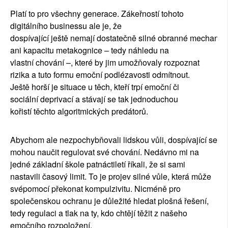
Plat
í
to pro v
š
echny generace. Z
á
ke
ř
nost
í
tohoto
digit
á
ln
í
ho businessu ale je,
ž
e
dosp
í
vaj
í
c
í
je
š
t
ě
nemaj
í
dostate
č
n
ě
siln
é
obrann
é
mechanis
ani kapacitu metakognice
–
tedy n
á
hledu na
vlastn
í
chov
á
n
í –
, kter
é
by jim umo
žň
ovaly rozpoznat
rizika a tuto formu emo
č
n
í
podl
é
zavosti odm
í
tnout.
Je
š
t
ě
hor
ší
je situace u t
ě
ch, kte
ří
trp
í
emo
č
n
í č
i
soci
á
ln
í
deprivac
í
a st
á
vaj
í
se tak jednoduchou
ko
ř
ist
í
t
ě
chto algoritmick
ý
ch pred
á
tor
ů
.
Abychom ale nezpochyb
ň
ovali lidskou v
ů
li, dosp
í
vaj
í
c
í
se
mohou nau
č
it regulovat sv
é
chov
á
n
í
. Ned
á
vno mi na
jedn
é
z
á
kladn
í š
kole patn
á
ctilet
í ří
kali,
ž
e si sami
nastavili
č
asov
ý
limit. To je projev siln
é
v
ů
le, kter
á
m
ůž
e
sv
é
pomoc
í
p
ř
ekonat kompulzivitu. Nicm
é
n
ě
pro
spole
č
enskou ochranu je d
ů
le
ž
it
é
hledat plo
š
n
á ř
e
š
en
í
,
tedy regulaci a tlak na ty, kdo cht
ě
j
í
t
ěž
it z na
š
eho
emo
č
n
í
ho rozpolo
ž
en
í
.