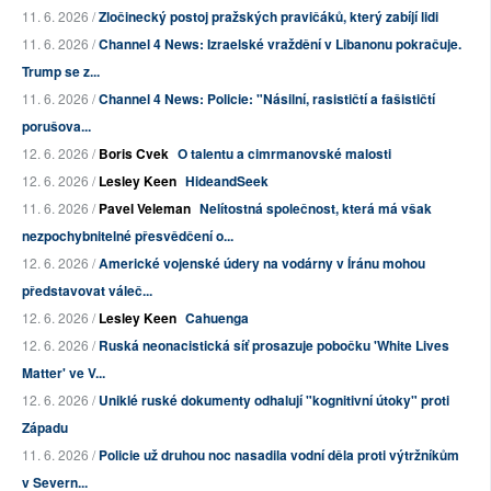
11. 6. 2026 /
Zločinecký postoj pražských pravičáků, který zabíjí lidi
11. 6. 2026 /
Channel 4 News: Izraelské vraždění v Libanonu pokračuje.
Trump se z...
11. 6. 2026 /
Channel 4 News: Policie: "Násilní, rasističtí a fašističtí
porušova...
12. 6. 2026 /
Boris Cvek
O talentu a cimrmanovské malosti
12. 6. 2026 /
Lesley Keen
HideandSeek
11. 6. 2026 /
Pavel Veleman
Nelítostná společnost, která má však
nezpochybnitelné přesvědčení o...
12. 6. 2026 /
Americké vojenské údery na vodárny v Íránu mohou
představovat váleč...
12. 6. 2026 /
Lesley Keen
Cahuenga
12. 6. 2026 /
Ruská neonacistická síť prosazuje pobočku 'White Lives
Matter' ve V...
12. 6. 2026 /
Uniklé ruské dokumenty odhalují "kognitivní útoky" proti
Západu
11. 6. 2026 /
Policie už druhou noc nasadila vodní děla proti výtržníkům
v Severn...