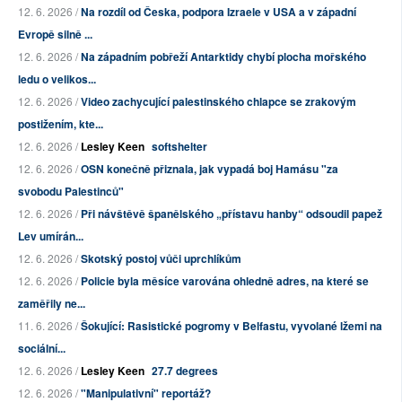
12. 6. 2026 /
Na rozdíl od Česka, podpora Izraele v USA a v západní
Evropě silně ...
12. 6. 2026 /
Na západním pobřeží Antarktidy chybí plocha mořského
ledu o velikos...
12. 6. 2026 /
Video zachycující palestinského chlapce se zrakovým
postižením, kte...
12. 6. 2026 /
Lesley Keen
softshelter
12. 6. 2026 /
OSN konečně přiznala, jak vypadá boj Hamásu "za
svobodu Palestinců"
12. 6. 2026 /
Při návštěvě španělského „přístavu hanby“ odsoudil papež
Lev umírán...
12. 6. 2026 /
Skotský postoj vůči uprchlíkům
12. 6. 2026 /
Policie byla měsíce varována ohledně adres, na které se
zaměřily ne...
11. 6. 2026 /
Šokující: Rasistické pogromy v Belfastu, vyvolané lžemi na
sociální...
12. 6. 2026 /
Lesley Keen
27.7 degrees
12. 6. 2026 /
"Manipulativní" reportáž?