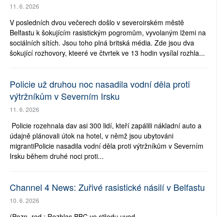
11. 6. 2026
V posledních dvou večerech došlo v severoirském městě
Belfastu k šokujícím rasistickým pogromům, vyvolaným lžemi na
sociálních sítích. Jsou toho plná britská média. Zde jsou dva
šokující rozhovory, kteeré ve čtvrtek ve 13 hodin vysílal rozhla...
Policie už druhou noc nasadila vodní děla proti
výtržníkům v Severním Irsku
11. 6. 2026
Policie rozehnala dav asi 300 lidí, kteří zapálili nákladní auto a
údajně plánovali útok na hotel, v němž jsou ubytováni
migrantiPolicie nasadila vodní děla proti výtržníkům v Severním
Irsku během druhé noci proti...
Channel 4 News: Zuřivé rasistické násilí v Belfastu
10. 6. 2026
(Pozn. red.: Rozhlas BBC ve středu uved...