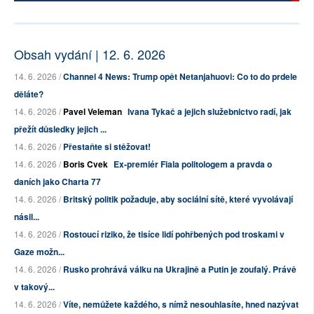
Obsah vydání | 12. 6. 2026
14. 6. 2026 /
Channel 4 News: Trump opět Netanjahuovi: Co to do prdele
děláte?
14. 6. 2026 /
Pavel Veleman
Ivana Tykač a jejich služebnictvo radí, jak
přežít důsledky jejich ...
14. 6. 2026 /
Přestaňte si stěžovat!
14. 6. 2026 /
Boris Cvek
Ex-premiér Fiala politologem a pravda o
daních jako Charta 77
14. 6. 2026 /
Britský politik požaduje, aby sociální sítě, které vyvolávají
násil...
14. 6. 2026 /
Rostoucí riziko, že tisíce lidí pohřbených pod troskami v
Gaze možn...
14. 6. 2026 /
Rusko prohrává válku na Ukrajině a Putin je zoufalý. Právě
v takový...
14. 6. 2026 /
Víte, nemůžete každého, s nímž nesouhlasíte, hned nazývat