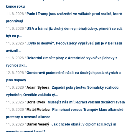
konce roku
11. 6. 2026 /
Putin i Trump jsou uvězněni ve válkách proti realitě, které
prohrávají
11. 6. 2026 /
USA a Írán si již druhý den vyměňují údery, příměří se zdá
být na p...
11. 6. 2026 /
„Bylo to děsivé“: Pečovatelky vyprávějí, jak je v Belfastu
uvěznil ...
11. 6. 2026 /
Rekordní zimní teploty v Antarktidě vyvolávají obavy z
rychlosti kl...
12. 6. 2026 /
Genderově podmíněné násilí na českých poslankyních a
jeho dopady
11. 6. 2026 /
Adam Sybera
Západni pokrytectví: Somálský rozhodčí
vyhoštěn, Ovečkin zakládá tý...
11. 6. 2026 /
Boris Cvek
Musejí z nás mít legraci všichni diktátoři světa
11. 6. 2026 /
Matěj Metelec
Plameňáci versus Trumpův klan: albánské
protesty a nesvatá aliance
11. 6. 2026 /
Daniel Veselý
Jak chcete obstát v diplomacii, když si
neumíte srovnat Izrael?