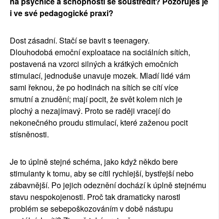
na psychice a schopnosti se soust
ř
edit? Pozoruje
š
je
i ve sv
é
pedagogick
é
praxi?
Dost z
á
sadn
í
. Sta
čí
se bavit s teenagery.
Dlouhodob
á
emo
č
n
í
exploatace na soci
á
ln
í
ch s
í
t
í
ch,
postaven
á
na vzorci siln
ý
ch a kr
á
tk
ý
ch emo
č
n
í
ch
stimulac
í
, jednodu
š
e unavuje mozek. Mlad
í
lid
é
v
á
m
sami
ř
eknou,
ž
e po hodin
á
ch na s
í
t
í
ch se c
í
t
í
v
í
ce
smutn
í
a znud
ě
n
í
; maj
í
pocit,
ž
e sv
ě
t kolem nich je
ploch
ý
a nezaj
í
mav
ý
. Proto se rad
ě
ji vracej
í
do
nekone
č
n
é
ho proudu stimulac
í
, kter
é
za
ž
enou pocit
st
í
sn
ě
nosti.
Je to
ú
pln
ě
stejn
é
sch
é
ma, jako kdy
ž
n
ě
kdo bere
stimulanty k tomu, aby se c
í
til rychlej
ší
, byst
ř
ej
ší
nebo
z
á
bavn
ě
j
ší
. Po jejich odezn
ě
n
í
doch
á
z
í
k
ú
pln
ě
stejn
é
mu
stavu nespokojenosti. Pro
č
tak dramaticky narostl
probl
é
m se sebepo
š
kozov
á
n
í
m v dob
ě
n
á
stupu