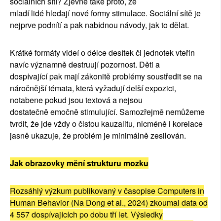
soci
á
ln
í
ch s
í
t
í
? Zjevn
ě
tak
é
proto,
ž
e
mlad
í
lid
é
hledaj
í
nov
é
formy stimulace. Soci
á
ln
í
s
í
t
ě
je
nejprve podn
í
t
í
a pak nab
í
dnou n
á
vody, jak to d
ě
lat.
Kr
á
tk
é
form
á
ty vide
í
o d
é
lce des
í
tek
č
i jednotek vte
ř
in
nav
í
c v
ý
znamn
ě
destruuj
í
pozornost. D
ě
ti a
dosp
í
vaj
í
c
í
pak maj
í
z
á
konit
ě
probl
é
my soust
ř
edit se na
n
á
ro
č
n
ě
j
ší
t
é
mata, kter
á
vy
ž
aduj
í
del
ší
expozici,
notabene pokud jsou textov
á
a nejsou
dostate
č
n
ě
emo
č
n
ě
stimuluj
í
c
í
. Samoz
ř
ejm
ě
nem
ůž
eme
tvrdit,
ž
e jde v
ž
dy o
č
istou kauzalitu, nicm
é
n
ě
i korelace
jasn
ě
ukazuje,
ž
e probl
é
m je minim
á
ln
ě
zesilov
á
n.
Jak obrazovky m
ě
n
í
strukturu mozku
Rozs
á
hl
ý
v
ý
zkum
publikovan
ý
v
č
asopise Computers in
Human Behavior (Na Dong et al., 2024) zkoumal data od
4 557 dosp
í
vaj
í
c
í
ch po dobu t
ří
let. V
ý
sledky