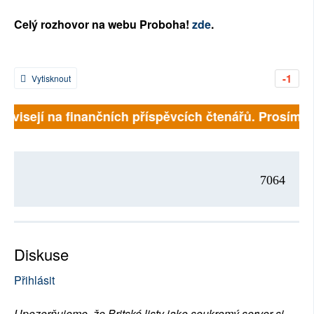
Celý rozhovor na webu Proboha!
zde
.
-1
Vytisknout
ávisejí na finančních příspěvcích čtenářů. Prosíme, př
7064
Diskuse
Přihlásit
Upozorňujeme, že Britské listy jako soukromý server si