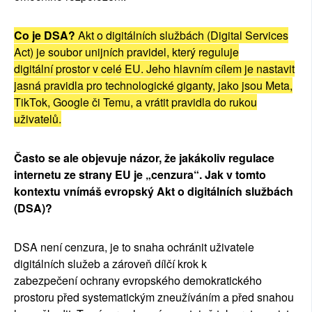
Co je DSA?
Akt o digit
á
ln
í
ch slu
ž
b
á
ch (Digital Services
Act) je soubor unijn
í
ch pravidel, kter
ý
reguluje
digit
á
ln
í
prostor v cel
é
EU. Jeho hlavn
í
m c
í
lem je nastavit
jasn
á
pravidla pro technologick
é
giganty, jako jsou Meta,
TikTok, Google
č
i Temu, a vr
á
tit pravidla do rukou
u
ž
ivatel
ů
.
Č
asto se ale objevuje n
á
zor,
ž
e jak
á
koliv regulace
internetu ze strany EU je
„
cenzura
“
. Jak v tomto
kontextu vn
í
m
áš
evropsk
ý
Akt o digit
á
ln
í
ch slu
ž
b
á
ch
(DSA)?
DSA nen
í
cenzura, je to snaha ochr
á
nit u
ž
ivatele
digit
á
ln
í
ch slu
ž
eb a z
á
rove
ň
d
í
l
čí
krok k
zabezpe
č
en
í
ochrany evropsk
é
ho demokratick
é
ho
prostoru p
ř
ed systematick
ý
m zneu
ží
v
á
n
í
m a p
ř
ed snahou