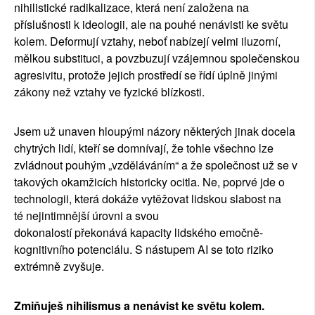
nihilistick
é
radikalizace, kter
á
nen
í
zalo
ž
ena na
p
ří
slu
š
nosti k ideologii, ale na pouh
é
nen
á
visti ke sv
ě
tu
kolem. Deformuj
í
vztahy, nebo
ť
nab
í
zej
í
velmi iluzorn
í
,
m
ě
lkou substituci, a povzbuzuj
í
vz
á
jemnou spole
č
enskou
agresivitu, proto
ž
e jejich prost
ř
ed
í
se
ří
d
í ú
pln
ě
jin
ý
mi
z
á
kony ne
ž
vztahy ve fyzick
é
bl
í
zkosti.
Jsem u
ž
unaven hloup
ý
mi n
á
zory n
ě
kter
ý
ch jinak docela
chytr
ý
ch lid
í
, kte
ří
se domn
í
vaj
í
,
ž
e tohle v
š
echno lze
zvl
á
dnout pouh
ý
m
„
vzd
ě
l
á
v
á
n
í
m
“
a
ž
e spole
č
nost u
ž
se v
takov
ý
ch okam
ž
ic
í
ch historicky ocitla. Ne, poprv
é
jde o
technologii, kter
á
dok
áž
e vyt
ěž
ovat lidskou slabost na
t
é
nejintimn
ě
j
ší ú
rovni a svou
dokonalost
í
p
ř
ekon
á
v
á
kapacity lidsk
é
ho emo
č
n
ě
-
kognitivn
í
ho potenci
á
lu. S n
á
stupem AI se toto riziko
extr
é
mn
ě
zvy
š
uje.
Zmi
ň
uje
š
nihilismus a nen
á
vist ke sv
ě
tu kolem.