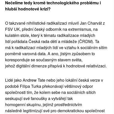
Ne
č
el
í
me tedy krom
ě
technologick
é
ho probl
é
mu i
hlub
ší
hodnotov
é
krizi?
O takzvan
é
nihilistick
é
radikalizaci mluvil Jan Charv
á
t z
FSV UK, p
ř
edn
í č
esk
ý
odborn
í
k na extremismus, na
kulat
é
m stole, kter
ý
k t
é
matu radikalizace mlad
ý
ch
lid
í
po
řá
dala
Č
esk
á
rada d
ě
t
í
a ml
á
de
ž
e (
Č
RDM). Ta
m
á
k radikalizaci mlad
ý
ch lid
í
ve vztahu k soci
á
ln
í
m s
í
t
í
m
pom
ě
rn
ě
varovn
á
data. A ano, jist
ý
m zp
ů
sobem to
koresponduje se sou
č
asn
ý
m stavem sv
ě
ta,
jeho
ž
digit
á
ln
í
dimenze p
ř
isp
í
v
á
k hodnotov
é
relativizaci.
Lid
é
jako Andrew Tate nebo jeho lok
á
ln
í č
esk
á
verze v
podob
ě
Filipa Turka p
ř
ekon
á
vaj
í
v
ě
t
š
inov
ý
odpor
spole
č
nosti t
í
m,
ž
e kolem sebe na soci
á
ln
í
ch s
í
t
í
ch
seskupuj
í
sv
é
fanou
š
ky a vytv
ář
ej
í
tak
homogenn
í
skupinu, jej
í
m
ž
prost
ř
ednictv
í
m
n
á
sledn
ě
legitimizuj
í
sv
é
pro demokratickou spole
č
nost