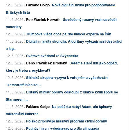
12. 6. 2026 /
Fabiano Golgo
Nová digitální kniha pro podporovatele
Britských listů
11. 6. 2026 /
Petr Waniek Horváth
Usvědčený rasový vrah usvědčil
motoristy
12. 6. 2026 /
Trumpova vláda chce patrně umlčet experta na Írán
11. 6. 2026 /
Digitální naivita skončila. Algoritmy vytěžují naši destrukci
a leg...
12. 6. 2026 /
Světové svědomí ze Švýcarska
12. 6. 2026 /
Beno Trávníček Brodský
Bereme staré lidi jako odpad,
který je třeba zrecyklovat?
12. 6. 2026 /
Sikhská skupina vyzývá k veřejnému vyšetřování
"katastrofálních sel...
11. 6. 2026 /
Britský ministr obrany odstoupil z funkce kvůli sporu se
Starmerem ...
11. 6. 2026 /
Fabiano Golgo
Na počátku nebyl Adam, ale špinavý
mikrobiální koberec
12. 6. 2026 /
Polsko připravuje masivní program civilní obrany
12. 6. 2026 /
Putinův hlavní vyjednavač pro Ukrajinu žádá