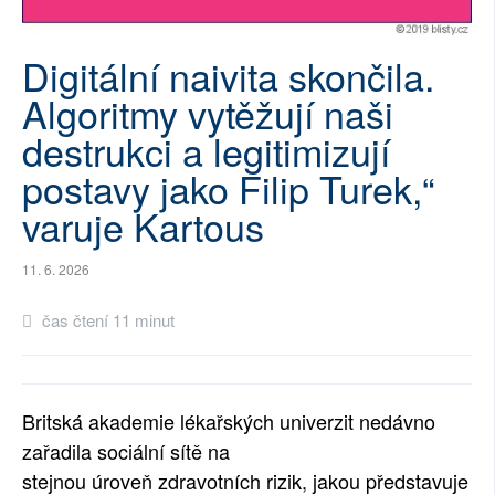
SOCIÁLNÍ SÍTĚ
Digitální naivita skončila.
RUBRIKY
Algoritmy vytěžují naši
PLNÁ VERZE STRÁNEK
destrukci a legitimizují
postavy jako Filip Turek,“
varuje Kartous
11. 6. 2026
čas čtení 11 minut
Britsk
á
akademie l
é
ka
ř
sk
ý
ch univerzit ned
á
vno
za
ř
adila soci
á
ln
í
s
í
t
ě
na
stejnou
ú
rove
ň
zdravotn
í
ch rizik, jakou p
ř
edstavuje