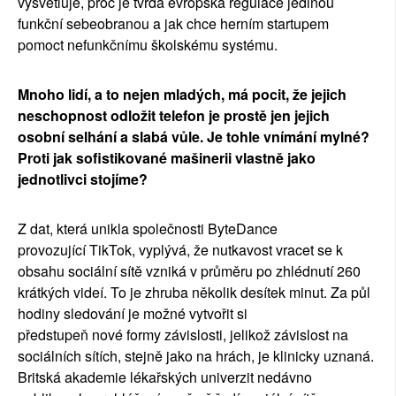
vysv
ě
tluje, pro
č
je tvrd
á
evropsk
á
regulace jedinou
funk
č
n
í
sebeobranou a jak chce hern
í
m startupem
pomoct nefunk
č
n
í
mu
š
kolsk
é
mu syst
é
mu.
Mnoho lid
í
, a to nejen mlad
ý
ch, m
á
pocit,
ž
e jejich
neschopnost odlo
ž
it telefon je prost
ě
jen jejich
osobn
í
selh
á
n
í
a slab
á
v
ů
le. Je tohle vn
í
m
á
n
í
myln
é
?
Proti jak sofistikovan
é
ma
š
inerii vlastn
ě
jako
jednotlivci stoj
í
me?
Z dat, kter
á
unikla spole
č
nosti ByteDance
provozuj
í
c
í
TikTok, vypl
ý
v
á
,
ž
e nutkavost vracet se k
obsahu soci
á
ln
í
s
í
t
ě
vznik
á
v pr
ů
m
ě
ru po zhl
é
dnut
í
260
kr
á
tk
ý
ch vide
í
. To je zhruba n
ě
kolik des
í
tek minut. Za p
ů
l
hodiny sledov
á
n
í
je mo
ž
n
é
vytvo
ř
it si
p
ř
edstupe
ň
nov
é
formy z
á
vislosti, jeliko
ž
z
á
vislost na
soci
á
ln
í
ch s
í
t
í
ch, stejn
ě
jako na hr
á
ch, je klinicky uznan
á
.
Britsk
á
akademie l
é
ka
ř
sk
ý
ch univerzit ned
á
vno