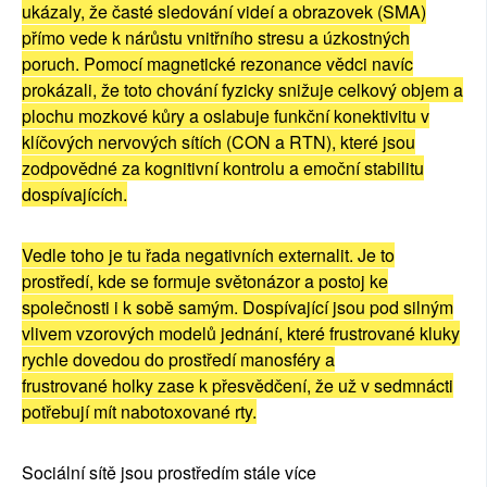
uk
á
zaly,
ž
e
č
ast
é
sledov
á
n
í
vide
í
a obrazovek (SMA)
p
ří
mo vede k n
á
r
ů
stu vnit
ř
n
í
ho stresu a
ú
zkostn
ý
ch
poruch. Pomoc
í
magnetick
é
rezonance v
ě
dci nav
í
c
prok
á
zali,
ž
e toto chov
á
n
í
fyzicky sni
ž
uje celkov
ý
objem a
plochu mozkov
é
k
ů
ry a oslabuje funk
č
n
í
konektivitu v
kl
íč
ov
ý
ch nervov
ý
ch s
í
t
í
ch (CON a RTN), kter
é
jsou
zodpov
ě
dn
é
za kognitivn
í
kontrolu a emo
č
n
í
stabilitu
dosp
í
vaj
í
c
í
ch.
Vedle toho je tu
ř
ada negativn
í
ch externalit. Je to
prost
ř
ed
í
, kde se formuje sv
ě
ton
á
zor a postoj ke
spole
č
nosti i k sob
ě
sam
ý
m. Dosp
í
vaj
í
c
í
jsou pod siln
ý
m
vlivem vzorov
ý
ch model
ů
jedn
á
n
í
, kter
é
frustrovan
é
kluky
rychle dovedou do prost
ř
ed
í
manosf
é
ry a
frustrovan
é
holky zase k p
ř
esv
ě
d
č
en
í
,
ž
e u
ž
v sedmn
á
cti
pot
ř
ebuj
í
m
í
t nabotoxovan
é
rty.
Soci
á
ln
í
s
í
t
ě
jsou prost
ř
ed
í
m st
á
le v
í
ce