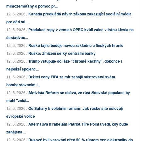
mimozemšťany o pomoc př...
12. 6. 2026 /
Kanada předkládá návrh zákona zakazující sociální média
pro děti ml...
12. 6. 2026 /
Produkce ropy v zemích OPEC kvůli válce v Íránu klesla na
šestadvac...
12. 6. 2026 /
Rusko tajně buduje novou základnu u finských hranic
12. 6. 2026 /
Rusko: Zmizení šéfky centrální banky
12. 6. 2026 /
Trump vstupuje do fáze "chromé kachny", dokonce i
nejbližší spojenc...
11. 6. 2026 /
Držitel ceny FIFA za mír zahájil mistrovství světa
bombardováním í...
12. 6. 2026 /
Aktivista Reform se obává, že růst židovské populace by
mohl "zniči...
12. 6. 2026 /
Od Sahary k volebním urnám: Jak ruské sítě oslovují
evropské voliče
12. 6. 2026 /
Alternativa k raketám Patriot. Fire Point uvedl, kdy bude
zahájena ...
12. 6. 2026 /
Rusové byli varováni před 50 % růstem cen elektroniky do