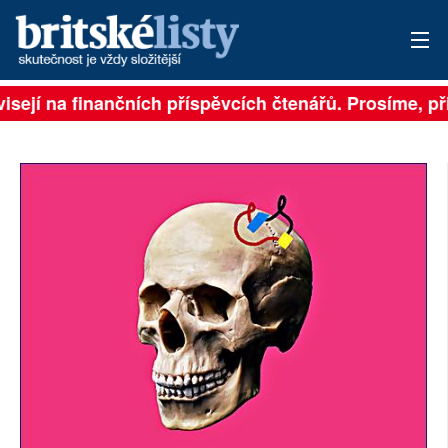
sejí na finančních příspěvcích čtenářů. Prosíme, přisp
PŘIHLÁSIT
AKTUÁLNÍ VYDÁNÍ
ARCHIV
ROZHOVORY
TÉMATA
NEJČTENĚJŠÍ ZA 7 DNÍ
AUTOŘI
PŘÍSPĚVKY NA PROVOZ