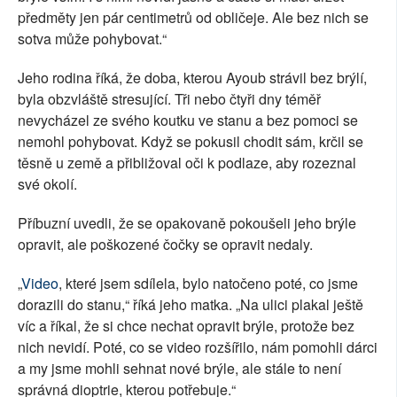
předměty jen pár centimetrů od obličeje. Ale bez nich se
sotva může pohybovat.“
Jeho rodina říká, že doba, kterou Ayoub strávil bez brýlí,
byla obzvláště stresující. Tři nebo čtyři dny téměř
nevycházel ze svého koutku ve stanu a bez pomoci se
nemohl pohybovat. Když se pokusil chodit sám, krčil se
těsně u země a přibližoval oči k podlaze, aby rozeznal
své okolí.
Příbuzní uvedli, že se opakovaně pokoušeli jeho brýle
opravit, ale poškozené čočky se opravit nedaly.
„
Video
, které jsem sdílela, bylo natočeno poté, co jsme
dorazili do stanu,“ říká jeho matka. „Na ulici plakal ještě
víc a říkal, že si chce nechat opravit brýle, protože bez
nich nevidí. Poté, co se video rozšířilo, nám pomohli dárci
a my jsme mohli sehnat nové brýle, ale stále to není
správná dioptrie, kterou potřebuje.“