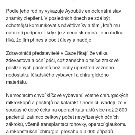
Podle jeho rodiny vykazuje Ayoubův emocionální stav
známky zlepšení. V posledních dnech se zdá být
ochotnější komunikovat s návštěvníky a těmi, kteří mu
nabízejí podporu. I když je změna skromná, jeho rodina
říká, že jim přinesla pocit úlevy a naděje.
Zdravotničtí představitelé v Gaze říkají, že válka
zdevastovala oční péči, což zanechalo tisíce zrakově
postižených pacientů bez léčby uprostřed vážného
nedostatku lékařského vybavení a chirurgického
materiálu.
Nemocnicím chybí klíčové vybavení, včetně chirurgických
mikroskopů a přístrojů na katarakt. Úředníci uvádějí, že v
současné době čeká na operaci kataraktů více než 2 800
pacientů, zatímco celkový počet nevyřízených očních
zákroků, včetně transplantací rohovky, operací glaukomu
a rekonstrukční chirurgie, přesahuje 4 000 případů.