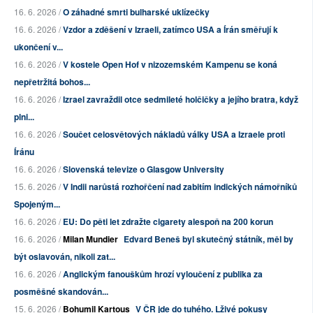
16. 6. 2026 /
O záhadné smrti bulharské uklízečky
16. 6. 2026 /
Vzdor a zděšení v Izraeli, zatímco USA a Írán směřují k
ukončení v...
16. 6. 2026 /
V kostele Open Hof v nizozemském Kampenu se koná
nepřetržitá bohos...
16. 6. 2026 /
Izrael zavraždil otce sedmileté holčičky a jejího bratra, když
plni...
16. 6. 2026 /
Součet celosvětových nákladů války USA a Izraele proti
Íránu
16. 6. 2026 /
Slovenská televize o Glasgow University
15. 6. 2026 /
V Indii narůstá rozhořčení nad zabitím indických námořníků
Spojeným...
16. 6. 2026 /
EU: Do pěti let zdražte cigarety alespoň na 200 korun
16. 6. 2026 /
Milan Mundier
Edvard Beneš byl skutečný státník, měl by
být oslavován, nikoli zat...
16. 6. 2026 /
Anglickým fanouškům hrozí vyloučení z publika za
posměšné skandován...
15. 6. 2026 /
Bohumil Kartous
V ČR jde do tuhého. Lživé pokusy