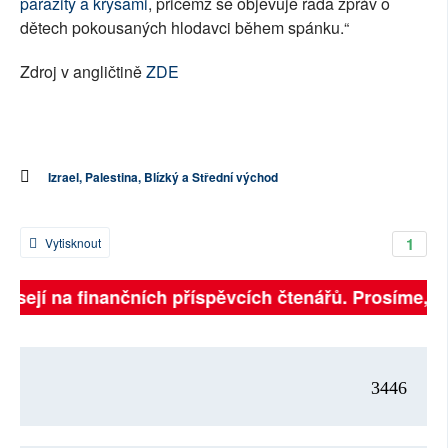
parazity a krysami
, přičemž se objevuje řada zpráv o
dětech pokousaných hlodavci během spánku.“
Zdroj v angličtině
ZDE
Izrael, Palestina, Blízký a Střední východ
1
Vytisknout
visejí na finančních příspěvcích čtenářů. Prosíme, při
3446