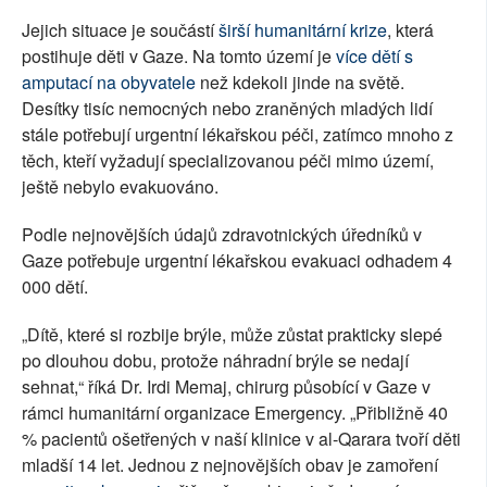
Jejich situace je součástí
širší humanitární krize
, která
postihuje děti v Gaze. Na tomto území je
více dětí s
amputací na obyvatele
než kdekoli jinde na světě.
Desítky tisíc nemocných nebo zraněných mladých lidí
stále potřebují urgentní lékařskou péči, zatímco mnoho z
těch, kteří vyžadují specializovanou péči mimo území,
ještě nebylo evakuováno.
Podle nejnovějších údajů zdravotnických úředníků v
Gaze potřebuje urgentní lékařskou evakuaci odhadem 4
000 dětí.
„Dítě, které si rozbije brýle, může zůstat prakticky slepé
po dlouhou dobu, protože náhradní brýle se nedají
sehnat,“ říká Dr. Irdi Memaj, chirurg působící v Gaze v
rámci humanitární organizace Emergency. „Přibližně 40
% pacientů ošetřených v naší klinice v al-Qarara tvoří děti
mladší 14 let. Jednou z nejnovějších obav je zamoření