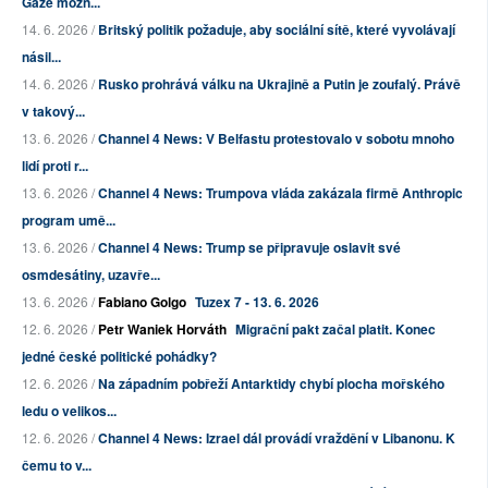
Gaze možn...
14. 6. 2026 /
Britský politik požaduje, aby sociální sítě, které vyvolávají
násil...
14. 6. 2026 /
Rusko prohrává válku na Ukrajině a Putin je zoufalý. Právě
v takový...
13. 6. 2026 /
Channel 4 News: V Belfastu protestovalo v sobotu mnoho
lidí proti r...
13. 6. 2026 /
Channel 4 News: Trumpova vláda zakázala firmě Anthropic
program umě...
13. 6. 2026 /
Channel 4 News: Trump se připravuje oslavit své
osmdesátiny, uzavře...
13. 6. 2026 /
Fabiano Golgo
Tuzex 7 - 13. 6. 2026
12. 6. 2026 /
Petr Waniek Horváth
Migrační pakt začal platit. Konec
jedné české politické pohádky?
12. 6. 2026 /
Na západním pobřeží Antarktidy chybí plocha mořského
ledu o velikos...
12. 6. 2026 /
Channel 4 News: Izrael dál provádí vraždění v Libanonu. K
čemu to v...