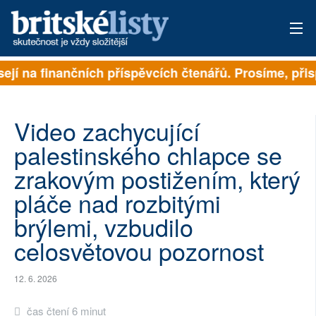
ejí na finančních příspěvcích čtenářů. Prosíme, přisp
PŘIHLÁSIT
AKTUÁLNÍ VYDÁNÍ
Video zachycující
ARCHIV
palestinského chlapce se
zrakovým postižením, který
ROZHOVORY
pláče nad rozbitými
TÉMATA
brýlemi, vzbudilo
NEJČTENĚJŠÍ ZA 7 DNÍ
celosvětovou pozornost
AUTOŘI
12. 6. 2026
PŘÍSPĚVKY NA PROVOZ
čas čtení 6 minut