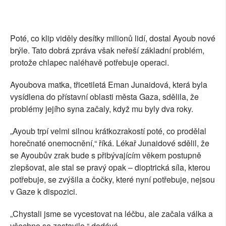
Poté, co klip viděly desítky milionů lidí, dostal Ayoub nové
brýle. Tato dobrá zpráva však neřeší základní problém,
protože chlapec naléhavě potřebuje operaci.
Ayoubova matka, třicetiletá Eman Junaidová, která byla
vysídlena do přístavní oblasti města Gaza, sdělila, že
problémy jejího syna začaly, když mu byly dva roky.
„Ayoub trpí velmi silnou krátkozrakostí poté, co prodělal
horečnaté onemocnění,“ říká. Lékař Junaidové sdělil, že
se Ayoubův zrak bude s přibývajícím věkem postupně
zlepšovat, ale stal se pravý opak – dioptrická síla, kterou
potřebuje, se zvýšila a čočky, které nyní potřebuje, nejsou
v Gaze k dispozici.
„Chystali jsme se vycestovat na léčbu, ale začala válka a
všechno se zastavilo,“ dodává.