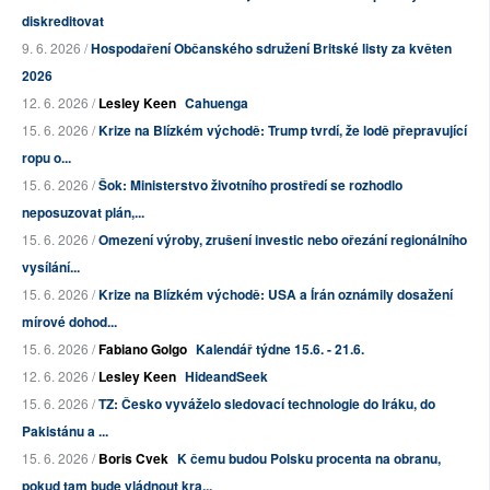
diskreditovat
9. 6. 2026 /
Hospodaření Občanského sdružení Britské listy za květen
2026
12. 6. 2026 /
Lesley Keen
Cahuenga
15. 6. 2026 /
Krize na Blízkém východě: Trump tvrdí, že lodě přepravující
ropu o...
15. 6. 2026 /
Šok: Ministerstvo životního prostředí se rozhodlo
neposuzovat plán,...
15. 6. 2026 /
Omezení výroby, zrušení investic nebo ořezání regionálního
vysílání...
15. 6. 2026 /
Krize na Blízkém východě: USA a Írán oznámily dosažení
mírové dohod...
15. 6. 2026 /
Fabiano Golgo
Kalendář týdne 15.6. - 21.6.
12. 6. 2026 /
Lesley Keen
HideandSeek
15. 6. 2026 /
TZ: Česko vyváželo sledovací technologie do Iráku, do
Pakistánu a ...
15. 6. 2026 /
Boris Cvek
K čemu budou Polsku procenta na obranu,
pokud tam bude vládnout kra...