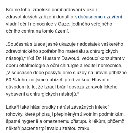
Kromě toho izraelské bombardování v okolí
zdravotnických zařízení donutilo
k dočasnému uzavření
vládní oční nemocnice v Gaze, jediného veřejného
očního centra na tomto území.
„Současná situace jasně ukazuje nedostatek veškerého
zdravotnického spotřebního materiálu a chirurgických
nástrojů,“ říká Dr. Hussam Dawoud, vedoucí konzultant v
oboru oftalmologie a oční chirurgie a ředitel nemocnice.
„V současné době poskytujeme služby na úrovni přibližně
60 % toho, co jsme nabízeli před válkou. Hlavním
důvodem je to, že Izrael brání dovozu zdravotnického
vybavení a chirurgických nástrojů.“
Lékaři také hlásí prudký nárůst závažných infekcí
rohovky, které připisují přeplněným životním podmínkám,
špatné hygieně a omezenému přístupu k lékům, přičemž
někteří pacienti trpí trvalou ztrátou zraku.