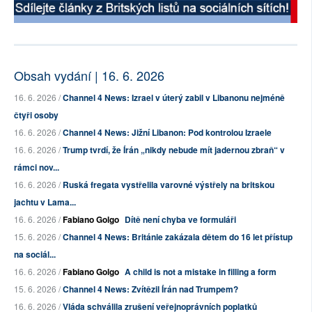
Obsah vydání | 16. 6. 2026
16. 6. 2026 /
Channel 4 News: Izrael v úterý zabil v Libanonu nejméně
čtyři osoby
16. 6. 2026 /
Channel 4 News: Jižní Libanon: Pod kontrolou Izraele
16. 6. 2026 /
Trump tvrdí, že Írán „nikdy nebude mít jadernou zbraň“ v
rámci nov...
16. 6. 2026 /
Ruská fregata vystřelila varovné výstřely na britskou
jachtu v Lama...
16. 6. 2026 /
Fabiano Golgo
Dítě není chyba ve formuláři
15. 6. 2026 /
Channel 4 News: Británie zakázala dětem do 16 let přístup
na sociál...
16. 6. 2026 /
Fabiano Golgo
A child is not a mistake in filling a form
15. 6. 2026 /
Channel 4 News: Zvítězil Írán nad Trumpem?
16. 6. 2026 /
Vláda schválila zrušení veřejnoprávních poplatků