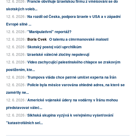
12. 6. 2026 /
Francie obviňuje izraelskou firmu z vměšování se do
skotských voleb...
12. 6. 2026 /
Na rozdíl od Česka, podpora Izraele v USA a v západní
Evropě silně ...
12. 6. 2026 /
"Manipulativní" reportáž?
12. 6. 2026 /
Boris Cvek
O talentu a cimrmanovské malosti
12. 6. 2026 /
Skotský postoj vůči uprchlíkům
12. 6. 2026 /
Izraelské válečné zločiny nepolevují
12. 6. 2026 /
Video zachycující palestinského chlapce se zrakovým
postižením, kte...
12. 6. 2026 /
Trumpova vláda chce patrně umlčet experta na Írán
12. 6. 2026 /
Policie byla měsíce varována ohledně adres, na které se
zaměřily ne...
12. 6. 2026 /
Americké vojenské údery na vodárny v Íránu mohou
představovat váleč...
12. 6. 2026 /
Sikhská skupina vyzývá k veřejnému vyšetřování
"katastrofálních sel...