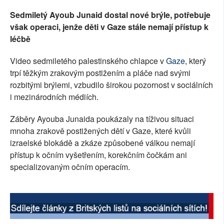
Sedmiletý Ayoub Junaid dostal nové brýle, potřebuje
však operaci, jenže děti v Gaze stále nemají přístup k
léčbě
Video sedmiletého palestinského chlapce v
Gaze
, který
trpí těžkým zrakovým postižením a pláče nad svými
rozbitými brýlemi, vzbudilo širokou pozornost v sociálních
i mezinárodních médiích.
Záběry Ayouba Junaida poukázaly na tíživou situaci
mnoha zrakově postižených dětí v Gaze, které kvůli
izraelské blokádě a zkáze způsobené válkou nemají
přístup k očním vyšetřením, korekčním čočkám ani
specializovaným očním operacím.