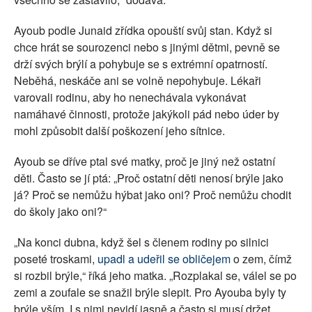
Ayoub podle Junaid zřídka opouští svůj stan. Když si
chce hrát se sourozenci nebo s jinými dětmi, pevně se
drží svých brýlí a pohybuje se s extrémní opatrností.
Neběhá, neskáče ani se volně nepohybuje. Lékaři
varovali rodinu, aby ho nenechávala vykonávat
namáhavé činnosti, protože jakýkoli pád nebo úder by
mohl způsobit další poškození jeho sítnice.
Ayoub se dříve ptal své matky, proč je jiný než ostatní
děti. Často se jí ptá: „Proč ostatní děti nenosí brýle jako
já? Proč se nemůžu hýbat jako oni? Proč nemůžu chodit
do školy jako oni?“
„Na konci dubna, když šel s členem rodiny po silnici
poseté troskami,
upadl a udeřil se obličejem
o zem, čímž
si rozbil brýle,“ říká jeho matka. „Rozplakal se, válel se po
zemi a zoufale se snažil brýle slepit. Pro Ayouba byly ty
brýle vším. I s nimi nevidí jasně a často si musí držet