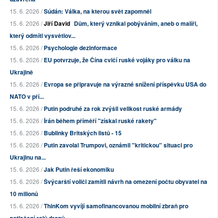
15. 6. 2026 /
Súdán: Válka, na kterou svět zapomněl
15. 6. 2026 /
Jiří David
Dům, který vznikal pobýváním, aneb o malíři,
který odmítl vysvětlov...
15. 6. 2026 /
Psychologie dezinformace
15. 6. 2026 /
EU potvrzuje, že Čína cvičí ruské vojáky pro válku na
Ukrajině
15. 6. 2026 /
Evropa se připravuje na výrazné snížení příspěvku USA do
NATO v pří...
15. 6. 2026 /
Putin podruhé za rok zvýšil velikost ruské armády
15. 6. 2026 /
Írán během příměří "získal ruské rakety"
15. 6. 2026 /
Bublinky Britských listů - 15
15. 6. 2026 /
Putin zavolal Trumpovi, oznámil "kritickou" situaci pro
Ukrajinu na...
15. 6. 2026 /
Jak Putin řeší ekonomiku
15. 6. 2026 /
Švýcarští voliči zamítli návrh na omezení počtu obyvatel na
10 milionů
15. 6. 2026 /
ThinKom vyvíjí samofinancovanou mobilní zbraň pro