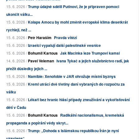
15. 6. 2026 /
Trump údajně sdělil Putinovi, že je připraven pomoci
ukončit válku...
15. 6. 2026 /
Kolaps Amocu by mohl změnit evropské klima desetkrát
rychleji, než ...
15. 6. 2026 /
Petr Haraším
Pravda vítězí
15. 6. 2026 /
Izraelci vypalují další palestinské vesnice
15. 6. 2026 /
Bohumil Kartous
Jak Macinka leze Trumpovi kamsi
14. 6. 2026 /
Pavel Veleman
Ivana Tykač a jejich služebnictvo radí, jak
přežít důsledky jejich ...
15. 6. 2026 /
Namibie: Xenofobie v JAR ohrožuje místní byznys
15. 6. 2026 /
Kreml utrácí dvě třetiny daní vybraných do rozpočtu za
válku
15. 6. 2026 /
Lékaři bez hranic hlásí případy zneužívání a vykořisťování
dětí v Čadu
15. 6. 2026 /
Bohumil Kartous
Radikální nacionalismus, kremelská
propaganda a popírání vědy skryt...
15. 6. 2026 /
Trump: „Dohoda s Islámskou republikou Írán je nyní
uzavřena“