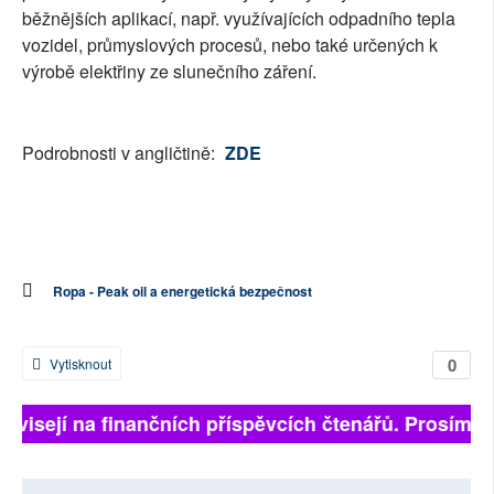
běžnějších aplikací, např. využívajících odpadního tepla
vozidel, průmyslových procesů, nebo také určených k
výrobě elektřiny ze slunečního záření.
Podrobnosti v angličtině:
ZDE
Ropa - Peak oil a energetická bezpečnost
0
Vytisknout
závisejí na finančních příspěvcích čtenářů. Prosíme, 