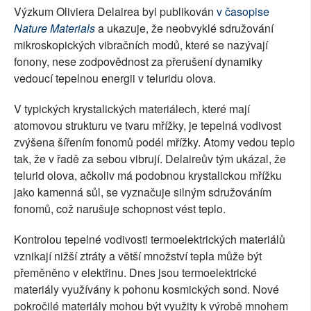
Výzkum Oliviera Delairea byl publikován
v časopise
Nature Materials
a ukazuje, že neobvyklé sdružování
mikroskopických vibračních modů, které se nazývají
fonony, nese zodpovědnost za přerušení dynamiky
vedoucí tepelnou energii v teluridu olova.
V typických krystalických materiálech, které mají
atomovou strukturu ve tvaru mřížky, je tepelná vodivost
zvýšena šířením fonomů podél mřížky. Atomy vedou teplo
tak, že v řadě za sebou vibrují. Delaireův tým ukázal, že
telurid olova, ačkoliv má podobnou krystalickou mřížku
jako kamenná sůl, se vyznačuje silným sdružováním
fonomů, což narušuje schopnost vést teplo.
Kontrolou tepelné vodivosti termoelektrických materiálů
vznikají nižší ztráty a větší množství tepla může být
přeměněno v elektřinu. Dnes jsou termoelektrické
materiály využívány k pohonu kosmických sond. Nové
pokročilé materiály mohou být využity k výrobě mnohem