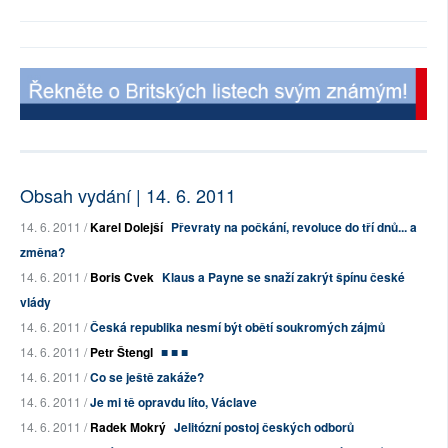
Obsah vydání | 14. 6. 2011
14. 6. 2011 /
Karel Dolejší
Převraty na počkání, revoluce do tří dnů... a
změna?
14. 6. 2011 /
Boris Cvek
Klaus a Payne se snaží zakrýt špínu české
vlády
14. 6. 2011 /
Česká republika nesmí být obětí soukromých zájmů
14. 6. 2011 /
Petr Štengl
■ ■ ■
14. 6. 2011 /
Co se ještě zakáže?
14. 6. 2011 /
Je mi tě opravdu líto, Václave
14. 6. 2011 /
Radek Mokrý
Jelitózní postoj českých odborů