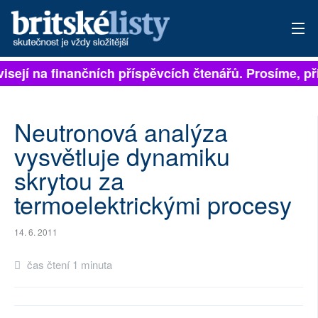
visejí na finančních příspěvcích čtenářů. Prosíme, při
PŘIHLÁSIT
AKTUÁLNÍ VYDÁNÍ
Neutronová analýza
ARCHIV
vysvětluje dynamiku
skrytou za
ROZHOVORY
termoelektrickými procesy
TÉMATA
14. 6. 2011
NEJČTENĚJŠÍ ZA 7 DNÍ
čas čtení 1 minuta
AUTOŘI
PŘÍSPĚVKY NA PROVOZ