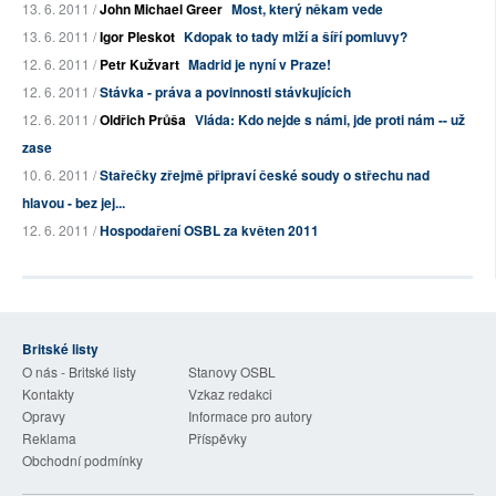
13. 6. 2011 /
John Michael Greer
Most, který někam vede
13. 6. 2011 /
Igor Pleskot
Kdopak to tady mlží a šíří pomluvy?
12. 6. 2011 /
Petr Kužvart
Madrid je nyní v Praze!
12. 6. 2011 /
Stávka - práva a povinnosti stávkujících
12. 6. 2011 /
Oldřich Průša
Vláda: Kdo nejde s námi, jde proti nám -- už
zase
10. 6. 2011 /
Stařečky zřejmě připraví české soudy o střechu nad
hlavou - bez jej...
12. 6. 2011 /
Hospodaření OSBL za květen 2011
Britské listy
O nás - Britské listy
Stanovy OSBL
Kontakty
Vzkaz redakci
Opravy
Informace pro autory
Reklama
Příspěvky
Obchodní podmínky