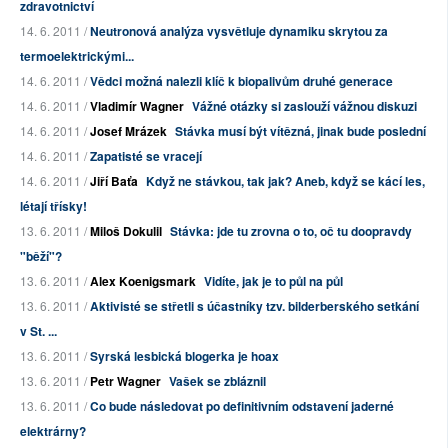
zdravotnictví
14. 6. 2011 /
Neutronová analýza vysvětluje dynamiku skrytou za
termoelektrickými...
14. 6. 2011 /
Vědci možná nalezli klíč k biopalivům druhé generace
14. 6. 2011 /
Vladimír Wagner
Vážné otázky si zaslouží vážnou diskuzi
14. 6. 2011 /
Josef Mrázek
Stávka musí být vítězná, jinak bude poslední
14. 6. 2011 /
Zapatisté se vracejí
14. 6. 2011 /
Jiří Baťa
Když ne stávkou, tak jak? Aneb, když se kácí les,
létají třísky!
13. 6. 2011 /
Miloš Dokulil
Stávka: jde tu zrovna o to, oč tu doopravdy
"běží"?
13. 6. 2011 /
Alex Koenigsmark
Vidíte, jak je to půl na půl
13. 6. 2011 /
Aktivisté se střetli s účastníky tzv. bilderberského setkání
v St. ...
13. 6. 2011 /
Syrská lesbická blogerka je hoax
13. 6. 2011 /
Petr Wagner
Vašek se zbláznil
13. 6. 2011 /
Co bude následovat po definitivním odstavení jaderné
elektrárny?