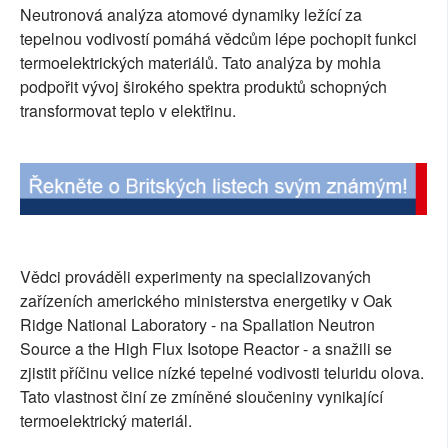
Neutronová analýza atomové dynamiky ležící za
SOCIÁLNÍ SÍTĚ
tepelnou vodivostí pomáhá vědcům lépe pochopit funkci
termoelektrických materiálů. Tato analýza by mohla
RUBRIKY
podpořit vývoj širokého spektra produktů schopných
transformovat teplo v elektřinu.
PLNÁ VERZE STRÁNEK
Vědci prováděli experimenty na specializovaných
zařízeních amerického ministerstva energetiky v Oak
Ridge National Laboratory - na Spallation Neutron
Source a the High Flux Isotope Reactor - a snažili se
zjistit příčinu velice nízké tepelné vodivosti teluridu olova.
Tato vlastnost činí ze zmíněné sloučeniny vynikající
termoelektrický materiál.