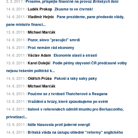
3. 3. 2017 /
Prosíme, přispějte finančně na provoz
Britských listů
14. 6. 2011 /
Luděk Prokop
Zkusme to ve čtvrtek!
14. 6. 2011 /
Vladimír Hejnic
Pane prezidente, pane předsedo vlády,
pane ministře financí...
13. 6. 2011 /
Michael Marčák
14. 6. 2011 /
Pozor, slovo "pracující" smrdí
14. 6. 2011 /
Proč nemám rád ekonomy
14. 6. 2011 /
Václav Adam
Ekonomie slastí a strastí
13. 6. 2011 /
Karel Dolejší
Podle pětiny obyvatel ČR předčasné volby
nejsou řešením politické k...
14. 6. 2011 /
Oldřich Průša
Pakoši a taky saky paky
14. 6. 2011 /
Michael Marčák
14. 6. 2011 /
Poučme se z tvrdosti Thatcherové a Reagana
13. 6. 2011 /
Vraždění a hrůzy, které způsobujeme po světě
14. 6. 2011 /
Italové v referendech odmítli imunitu pro Berlusconiho,
privatizaci...
13. 6. 2011 /
Itálie hlasovala proti jaderné energii
14. 6. 2011 /
Britská vláda na ústupu ohledně "reformy" anglického