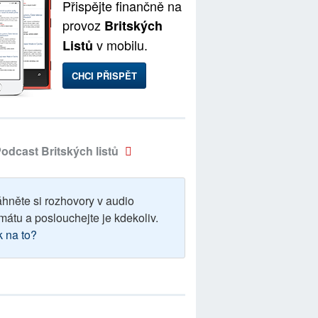
Přispějte finančně na
provoz
Britských
v mobilu.
Listů
CHCI PŘISPĚT
odcast Britských listů
áhněte si rozhovory v audio
mátu a poslouchejte je kdekoliv.
k na to?