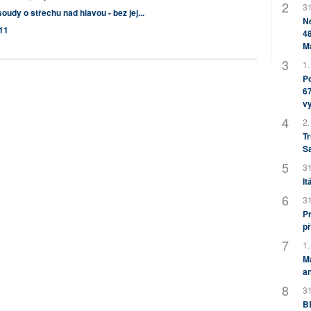
31
udy o střechu nad hlavou - bez jej...
Ne
11
48
M
1.
Po
67
v
2.
Tr
S
31
It
31
Pr
př
1.
M
an
31
BB