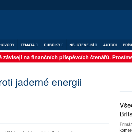
HOVORY
TÉMATA
RUBRIKY
NEJČTENĚJŠÍ
AUTOŘI
PŘÍS
 závisejí na finančních příspěvcích čtenářů. Prosíme, 
roti jaderné energii
Všec
Brit
Primár
komerc