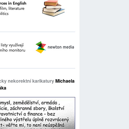
icky nekorektní karikatury
Michaela
áka