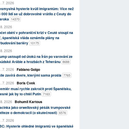
. 7. 2026
smyslná hysterie kvůli imigrantům: Více než
 000 lidí se už dobrovolně vrátilo z Ceuty do
aroka
14370
 8. 2026
čet obětí v pohraniční krizi v Ceutě stoupl na
, španělská vláda oznámila plány na
ybudování bariéry
10175
 8. 2026
ump ustoupil od útoků na Írán po varování ze
aúdské Arábie a hrozbách z Teheránu
8688
. 7. 2026
Fabiano Golgo
álie zavírá dveře, kterými sama prošla
7765
. 7. 2026
Boris Cvek
emiér musí rychle zakročit proti Španělsku,
esně jak by to chtěl Putin
7163
 8. 2026
Bohumil Kartous
acinka jako orwellovský pěšák trumpovské
titeze o demokracii (o skutečnosti)
6576
. 7. 2026
C: Hysterie ohledně imigrantů ve španělské