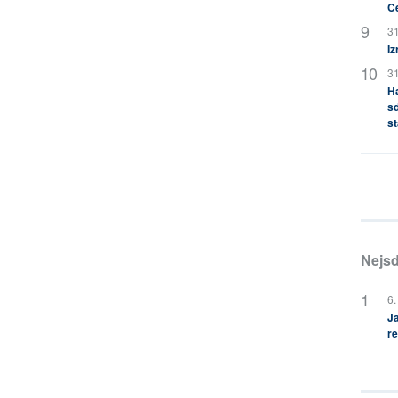
C
31
Iz
31
H
sd
st
Nejsd
6.
Ja
ře