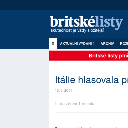
AKTUÁLNÍ VYDÁNÍ
ARCHIV
ROZ
Britské listy plně
Itálie hlasovala p
13. 6. 2011
čas čtení 1 minuta