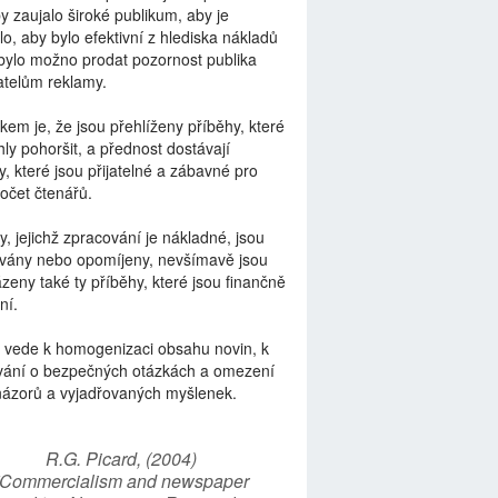
by zaujalo široké publikum, aby je
lo, aby bylo efektivní z hlediska nákladů
bylo možno prodat pozornost publika
telům reklamy.
kem je, že jsou přehlíženy příběhy, které
ly pohoršit, a přednost dostávají
y, které jsou přijatelné a zábavné pro
počet čtenářů.
y, jejichž zpracování je nákladné, jsou
vány nebo opomíjeny, nevšímavě jsou
zeny také ty příběhy, které jsou finančně
ní.
 vede k homogenizaci obsahu novin, k
vání o bezpečných otázkách a omezení
názorů a vyjadřovaných myšlenek.
R.G. Picard, (2004)
“Commercialism and newspaper