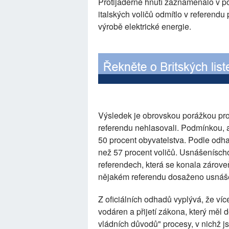
Protijaderné hnutí zaznamenalo v pon
italských voličů odmítlo v referendu
výrobě elektrické energie.
Výsledek je obrovskou porážkou pro B
referendu nehlasovali. Podmínkou, 
50 procent obyvatelstva. Podle odhad
než 57 procent voličů. Usnášeníscho
referendech, která se konala zároveň
nějakém referendu dosaženo usnáše
Z oficiálních odhadů vyplývá, že víc
vodáren a přijetí zákona, který měl 
vládních důvodů" procesy, v nichž j