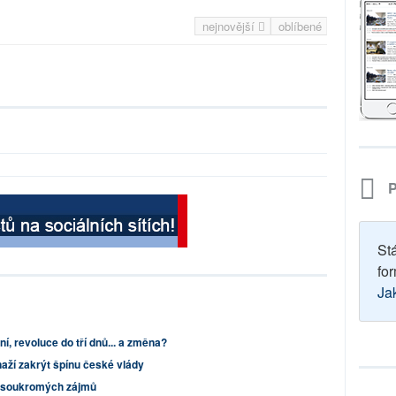
nejnovější
oblíbené
P
St
for
Ja
í, revoluce do tří dnů... a změna?
aží zakrýt špínu české vlády
í soukromých zájmů