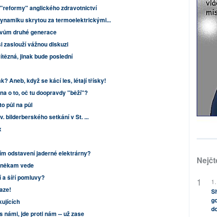
 "reformy" anglického zdravotnictví
ynamiku skrytou za termoelektrickými...
alivům druhé generace
i zaslouží vážnou diskuzi
ítězná, jinak bude poslední
k? Aneb, když se kácí les, létají třísky!
vna o to, oč tu doopravdy "běží"?
 to půl na půl
v. bilderberského setkání v St. ...
x
ním odstavení jaderné elektrárny?
Nejčt
ý někam vede
 a šíří pomluvy?
1.
raze!
Sh
go
kujících
do
s námi, jde proti nám -- už zase