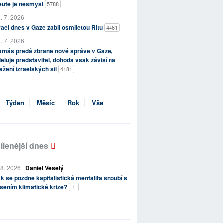
eutě je nesmysl
5788
. 7. 2026
rael dnes v Gaze zabil osmiletou Ritu
4461
. 7. 2026
amás předá zbraně nové správě v Gaze,
ěluje představitel, dohoda však závisí na
ažení izraelských sil
4181
Týden
Měsíc
Rok
Vše
ílenější dnes
 8. 2026
Daniel Veselý
k se pozdně kapitalistická mentalita snoubí s
šením klimatické krize?
1