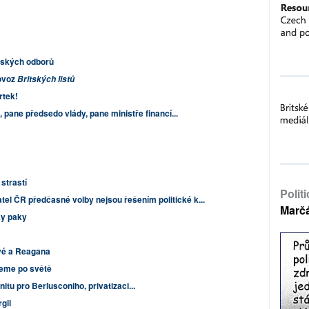
českých odborů
rovoz
Britských listů
rtek!
 pane předsedo vlády, pane ministře financí...
strastí
Polit
tel ČR předčasné volby nejsou řešením politické k...
Marč
ky paky
vé a Reagana
jeme po světě
itu pro Berlusconiho, privatizaci...
rgii