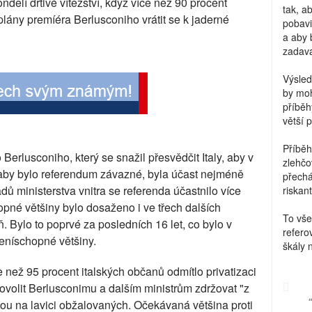
dělí drtivé vítězství, když více než 90 procent
tak, a
 plány premíéra Berlusconiho vrátit se k jaderné
pobavi
a aby 
zadava
Výsled
by moh
příběh
větší 
Příběh
erlusconiho, který se snažil přesvědčit Italy, aby v
zlehčo
aby bylo referendum závazné, byla účast nejméně
přechá
ů ministerstva vnitra se referenda účastnilo více
riskant
pné většiny bylo dosaženo i ve třech dalších
To vše
. Bylo to poprvé za posledních 16 let, co bylo v
refero
níschopné většiny.
škály 
e než 95 procent italských občanů odmítlo privatizaci
dovolit Berlusconimu a dalším ministrům zdržovat "z
sou na lavici obžalovaných. Očekávaná většina proti