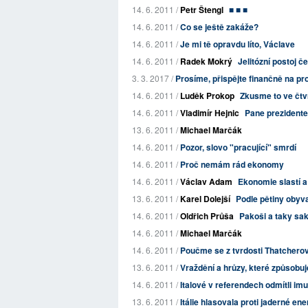
14. 6. 2011 /
Petr Štengl
■ ■ ■
14. 6. 2011 /
Co se ještě zakáže?
14. 6. 2011 /
Je mi tě opravdu líto, Václave
14. 6. 2011 /
Radek Mokrý
Jelitózní postoj 
3. 3. 2017 /
Prosíme, přispějte finančně na p
14. 6. 2011 /
Luděk Prokop
Zkusme to ve čtv
14. 6. 2011 /
Vladimír Hejnic
Pane prezidente,
13. 6. 2011 /
Michael Marčák
14. 6. 2011 /
Pozor, slovo "pracující" smrdí
14. 6. 2011 /
Proč nemám rád ekonomy
14. 6. 2011 /
Václav Adam
Ekonomie slastí a 
13. 6. 2011 /
Karel Dolejší
Podle pětiny obyva
14. 6. 2011 /
Oldřich Průša
Pakoši a taky sa
14. 6. 2011 /
Michael Marčák
14. 6. 2011 /
Poučme se z tvrdosti Thatchero
13. 6. 2011 /
Vraždění a hrůzy, které způsobu
14. 6. 2011 /
Italové v referendech odmítli imun
13. 6. 2011 /
Itálie hlasovala proti jaderné ene