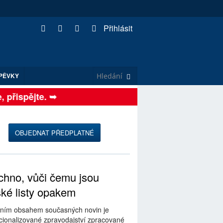
Přihlásit
PĚVKY
přispějte. ➥
OBJEDNAT PŘEDPLATNÉ
hno, vůči čemu jsou
ské listy opakem
ním obsahem současných novin je
ionalizované zpravodajství zpracované