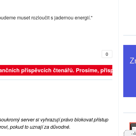
budeme muset rozloučit s jadernou energií."
0
ančních příspěvcích čtenářů. Prosíme, přispějte. ➥
soukromý server si vyhrazují právo blokovat přístup
rovi, pokud to uznají za důvodné.