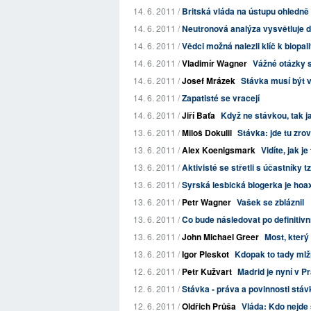
14. 6. 2011 /
Britská vláda na ústupu ohledně
14. 6. 2011 /
Neutronová analýza vysvětluje d
14. 6. 2011 /
Vědci možná nalezli klíč k biop
14. 6. 2011 /
Vladimír Wagner
Vážné otázky s
14. 6. 2011 /
Josef Mrázek
Stávka musí být v
14. 6. 2011 /
Zapatisté se vracejí
14. 6. 2011 /
Jiří Baťa
Když ne stávkou, tak ja
13. 6. 2011 /
Miloš Dokulil
Stávka: jde tu zro
13. 6. 2011 /
Alex Koenigsmark
Vidíte, jak je
13. 6. 2011 /
Aktivisté se střetli s účastníky tz
13. 6. 2011 /
Syrská lesbická blogerka je hoa
13. 6. 2011 /
Petr Wagner
Vašek se zbláznil
13. 6. 2011 /
Co bude následovat po definitiv
13. 6. 2011 /
John Michael Greer
Most, kter
13. 6. 2011 /
Igor Pleskot
Kdopak to tady mlží
12. 6. 2011 /
Petr Kužvart
Madrid je nyní v P
12. 6. 2011 /
Stávka - práva a povinnosti stáv
12. 6. 2011 /
Oldřich Průša
Vláda: Kdo nejde 