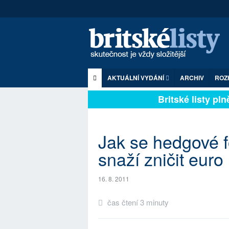
AKTUÁLNÍ VYDÁNÍ
ARCHIV
ROZ
Britské listy plně 
Jak se hedgové f
snaží zničit euro
16. 8. 2011
čas čtení 3 minuty