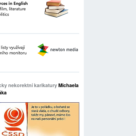
icky nekorektní karikatury
Michaela
áka