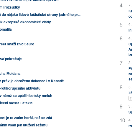
7.
ými rozsudky
Kl
 do nějaké lidové fašistické strany jadrného pr...
od
nik evropské ekonomické vlády
4.
omalila
In
4.
eet snaží zničit euro
Op
Am
i
pokračuje
rld
2.
P
icha Moldana
za
s
h práv je ohroženo dokonce i v Kanadě
5.
rotikorupčního aktivistu
Zá
 v němž se upálil tibetský mnich
4
líčení města Latakie
3.
S
ostí je to zatím horší, než se zdá
4.
sáhly však jen utužení režimu
Iz