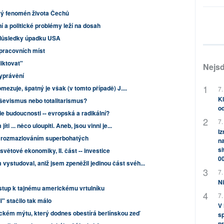
vý fenomén života Čechů
 a politické problémy leží na dosah
důsledky úpadku USA
 pracovních míst
iktovat"
Nejsd
yprávění
omezuje, špatný je však (v tomto případě) J....
7.
Kl
evismus nebo totalitarismus?
od
e budoucnosti -- evropská a radikální?
7.
íti ... něco uloupiti. Aneb, jsou vinni je...
Iz
s rozmazlováním superbohatých
na
si
světové ekonomiky, II. část -- investice
0
vystudoval, aniž jsem zpeněžil jedinou část svéh...
7.
Ni
ístup k tajnému americkému vrtulníku
7.
i" stačilo tak málo
V
ckém mýtu, který dodnes obestírá berlínskou zeď
sp
pr