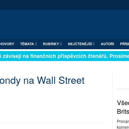
HOVORY
TÉMATA
RUBRIKY
NEJČTENĚJŠÍ
AUTOŘI
PŘÍS
závisejí na finančních příspěvcích čtenářů. Prosíme, 
ondy na Wall Street
Všec
Brit
Primár
komerc