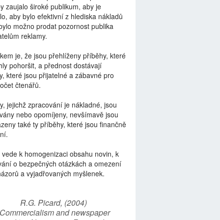
by zaujalo široké publikum, aby je
lo, aby bylo efektivní z hlediska nákladů
bylo možno prodat pozornost publika
telům reklamy.
kem je, že jsou přehlíženy příběhy, které
ly pohoršit, a přednost dostávají
y, které jsou přijatelné a zábavné pro
počet čtenářů.
y, jejichž zpracování je nákladné, jsou
vány nebo opomíjeny, nevšímavě jsou
zeny také ty příběhy, které jsou finančně
ní.
 vede k homogenizaci obsahu novin, k
vání o bezpečných otázkách a omezení
názorů a vyjadřovaných myšlenek.
R.G. Picard, (2004)
“Commercialism and newspaper