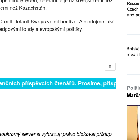
ps minulý týden, že Francie je rizikovější zemí než
zemí než Kazachstán.
 Credit Default Swaps velmi bedlivě. A sledujme také
edgovými fondy a evropskými politiky.
0
ančních příspěvcích čtenářů. Prosíme, přispějte. ➥
Polit
Marč
soukromý server si vyhrazují právo blokovat přístup