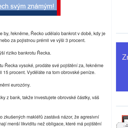
 že by, řekněme, Řecko udělalo bankrot v době, kdy je
 nebo za pojistnou prémii ve výši 3 procent.
ýší riziko bankrotu Řecka.
otu Řecka vysoké, prodáte své pojištění za, řekněme
i 15 procent. Vyděláte na tom obrovské peníze.
eměmi eurozóny.
čky z bank, takže investujete obrovské částky, váš
ho zkušených makléřů zastává názor, že agresivní
mají menší likviditu než obligace, které má pojištění