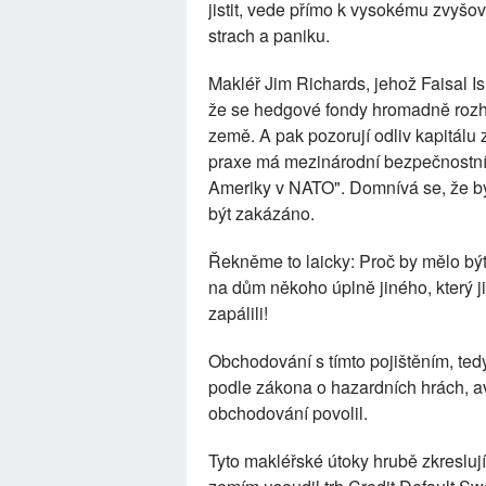
jistit, vede přímo k vysokému zvyšov
strach a paniku.
Makléř Jim Richards, jehož Faisal I
že se hedgové fondy hromadně rozhodu
země. A pak pozorují odliv kapitálu 
praxe má mezinárodní bezpečnostní
Ameriky v NATO". Domnívá se, že by 
být zakázáno.
Řekněme to laicky: Proč by mělo být 
na dům někoho úplně jiného, který j
zapálili!
Obchodování s tímto pojištěním, te
podle zákona o hazardních hrách, av
obchodování povolil.
Tyto makléřské útoky hrubě zkresluj