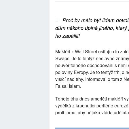
Proč by mělo být lidem dovole
dům někoho úplně jiného, který 
ho zapálili!
Makléři z Wall Street usilují o to znič
Swaps. Je to tentýž neslavně známý 
neuvěřitelného obchodování s nimi 
poloviny Evropy. Je to tentýž trh, 
visící nad trhy. Informoval o tom 
Faisal Islam.
Tohoto trhu dnes američtí makléři vy
výdělků z krachující periférie eurozó
proti tomu, aby nějaká vláda udělal