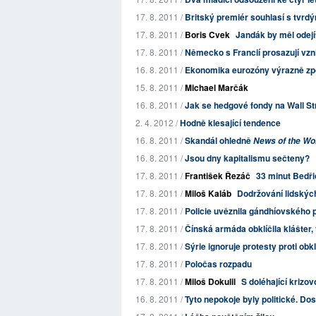
17. 8. 2011 /
Britský premiér souhlasí s tvrd
17. 8. 2011 /
Boris Cvek
Jandák by měl odejít
17. 8. 2011 /
Německo s Francií prosazují vz
16. 8. 2011 /
Ekonomika eurozóny výrazně zp
15. 8. 2011 /
Michael Marčák
16. 8. 2011 /
Jak se hedgové fondy na Wall Str
2. 4. 2012 /
Hodně klesající tendence
16. 8. 2011 /
Skandál ohledně
News of the Wo
16. 8. 2011 /
Jsou dny kapitalismu sečteny?
17. 8. 2011 /
František Řezáč
33 minut Bedř
17. 8. 2011 /
Miloš Kaláb
Dodržování lidskýc
17. 8. 2011 /
Policie uvěznila gándhíovského p
17. 8. 2011 /
Čínská armáda obklíčila klášter,
17. 8. 2011 /
Sýrie ignoruje protesty proti obk
17. 8. 2011 /
Poločas rozpadu
17. 8. 2011 /
Miloš Dokulil
S doléhající krizov
16. 8. 2011 /
Tyto nepokoje byly politické. Do