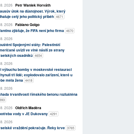
 8. 2026
Petr Waniek Horváth
ausův útok na důstojnost. Výrok, který
haluje celý jeho politický příběh
4671
 8. 2026
Fabiano Golgo
fantino zjišťuje, že FIFA není jeho firma
4670
 8. 2026
uštěni Spojenými státy: Palestinští
eričané uvízli ve vlně násilí ze strany
zraelských osadníků
4654
 8. 2026
ři výbuchu bomby v moskevské restauraci
hynuli tři lidé; explodovalo zařízení, které u
ebe měla žena
4418
 8. 2026
hada trvanlivosti římského betonu rozluštěna
393
 8. 2026
Oldřich Maděra
potřeba vody v JE Dukovany
4291
 8. 2026
raelské vraždění pokračuje. Řeky krve
3765