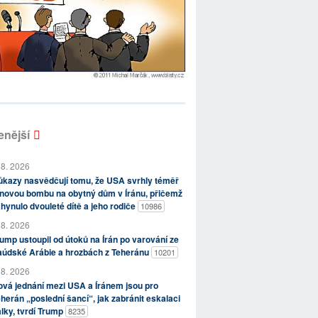
enější
 8. 2026
kazy nasvědčují tomu, že USA svrhly téměř
novou bombu na obytný dům v Íránu, přičemž
hynulo dvouleté dítě a jeho rodiče
10986
 8. 2026
ump ustoupil od útoků na Írán po varování ze
aúdské Arábie a hrozbách z Teheránu
10201
 8. 2026
vá jednání mezi USA a Íránem jsou pro
herán „poslední šancí“, jak zabránit eskalaci
lky, tvrdí Trump
8235