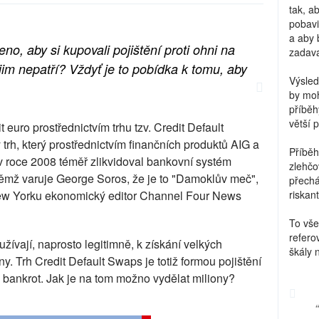
tak, a
pobavi
a aby 
no, aby si kupovali pojištění proti ohni na
zadava
jim nepatří? Vždyť je to pobídka k tomu, aby
Výsled
by moh
příběh
větší 
it euro prostřednictvím trhu tzv. Credit Default
trh, který prostřednictvím finančních produktů AIG a
Příběh
v roce 2008 téměř zlikvidoval bankovní systém
zlehčo
o němž varuje George Soros, že je to "Damoklův meč",
přechá
z New Yorku ekonomický editor Channel Four News
riskant
To vše
refero
užívají, naprosto legitimně, k získání velkých
škály 
ny. Trh Credit Default Swaps je totiž formou pojištění
a bankrot. Jak je na tom možno vydělat miliony?