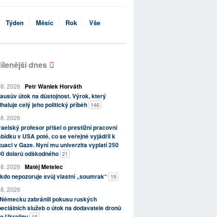
Týden
Měsíc
Rok
Vše
ílenější dnes
 8. 2026
Petr Waniek Horváth
ausův útok na důstojnost. Výrok, který
haluje celý jeho politický příběh
146
 8. 2026
raelský profesor přišel o prestižní pracovní
bídku v USA poté, co se veřejně vyjádřil k
tuaci v Gaze. Nyní mu univerzita vyplatí 250
00 dolarů odškodného
21
 8. 2026
Matěj Metelec
kdo nepozoruje svůj vlastní „soumrak“
19
 8. 2026
 Německu zabránili pokusu ruských
eciálních služeb o útok na dodavatele dronů
o Ukrajinu
18