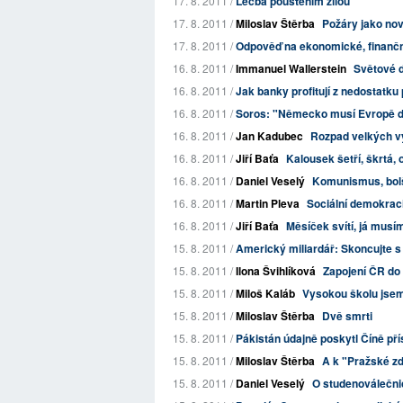
17. 8. 2011 /
Léčba pouštěním žilou
17. 8. 2011 /
Miloslav Štěrba
Požáry jako no
17. 8. 2011 /
Odpověď na ekonomické, finanční
16. 8. 2011 /
Immanuel Wallerstein
Světové 
16. 8. 2011 /
Jak banky profitují z nedostatku
16. 8. 2011 /
Soros: "Německo musí Evropě d
16. 8. 2011 /
Jan Kadubec
Rozpad velkých v
16. 8. 2011 /
Jiří Baťa
Kalousek šetří, škrtá, 
16. 8. 2011 /
Daniel Veselý
Komunismus, bolš
16. 8. 2011 /
Martin Pleva
Sociální demokraci
16. 8. 2011 /
Jiří Baťa
Měsíček svítí, já musím j
15. 8. 2011 /
Americký miliardář: Skoncujte 
15. 8. 2011 /
Ilona Švihlíková
Zapojení ČR do 
15. 8. 2011 /
Miloš Kaláb
Vysokou školu jsem 
15. 8. 2011 /
Miloslav Štěrba
Dvě smrti
15. 8. 2011 /
Pákistán údajně poskytl Číně př
15. 8. 2011 /
Miloslav Štěrba
A k "Pražské zd
15. 8. 2011 /
Daniel Veselý
O studenoválečni