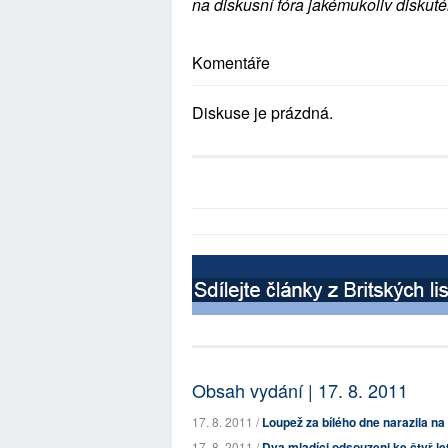
na diskusní fóra jakémukoliv diskuté
Komentáře
Diskuse je prázdná.
Obsah vydání | 17. 8. 2011
17. 8. 2011 /
Loupež za bílého dne narazila na
17. 8. 2011 /
Dva mladíci odsouzeni ke čtyř let