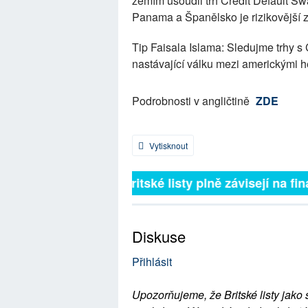
zemím usoudil trh Credit Default Swa
Panama a Španělsko je rizikovější 
Tip Faisala Islama: Sledujme trhy s
nastávající válku mezi americkými h
Podrobnosti v angličtině
ZDE
Vytisknout
Britské listy plně závisejí na fin
Diskuse
Přihlásit
Upozorňujeme, že Britské listy jako 