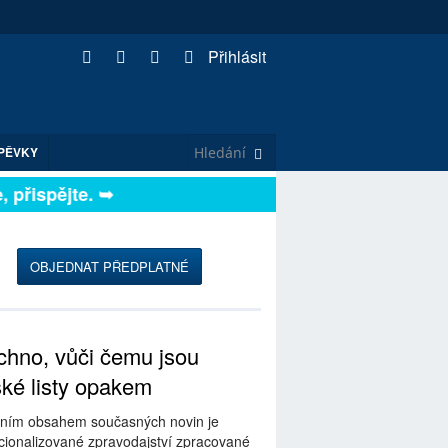
Přihlásit
PĚVKY
přispějte. ➥
OBJEDNAT PŘEDPLATNÉ
hno, vůči čemu jsou
ské listy opakem
ním obsahem současných novin je
ionalizované zpravodajství zpracované