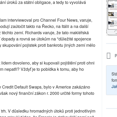
ání úroků za státní obligace, a tedy to vyvolává
slam interviewoval pro Channel Four News, varuje,
jí zaútočit takto na Řecko, na Itálii a na další
z těchto zemí. Richards varuje, že tato makléřská
 dopady a rovná se útokům na "důležité spojence
skupování pojistek proti bankrotu jiných zemí mělo
P
lidem dovoleno, aby si kupovali pojištění proti ohni
im nepatří? Vždyť je to pobídka k tomu, aby ho
St
for
Ja
dy Credit Default Swaps, bylo v Americe zakázáno
šak nový finanční zákon r. 2000 určité formy tohoto
í trh. V důsledku hromadných útoků proti jednotlivým