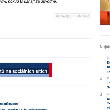
rovi, pokud to uznají za důvodné.
nejnovější
oblíbené
Nejčt
3.
Dů
tu
za
2.
Tr
S
4.
No
Te
 noční loupení
vá
ům vězení za to, že umístili výzvu...