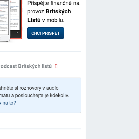
Přispějte finančně na
provoz
Britských
v mobilu.
Listů
CHCI PŘISPĚT
odcast Britských listů
áhněte si rozhovory v audio
mátu a poslouchejte je kdekoliv.
k na to?