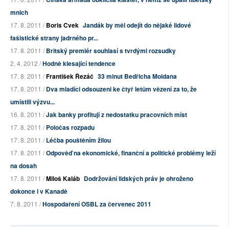
mnich
17. 8. 2011 /
Boris Cvek
Jandák by měl odejít do nějaké lidové
fašistické strany jadrného pr...
17. 8. 2011 /
Britský premiér souhlasí s tvrdými rozsudky
2. 4. 2012 /
Hodně klesající tendence
17. 8. 2011 /
František Řezáč
33 minut Bedřicha Moldana
17. 8. 2011 /
Dva mladíci odsouzeni ke čtyř letům vězení za to, že
umístili výzvu...
16. 8. 2011 /
Jak banky profitují z nedostatku pracovních míst
17. 8. 2011 /
Poločas rozpadu
17. 8. 2011 /
Léčba pouštěním žilou
17. 8. 2011 /
Odpověď na ekonomické, finanční a politické problémy leží
na dosah
17. 8. 2011 /
Miloš Kaláb
Dodržování lidských práv je ohroženo
dokonce i v Kanadě
7. 8. 2011 /
Hospodaření OSBL za červenec 2011