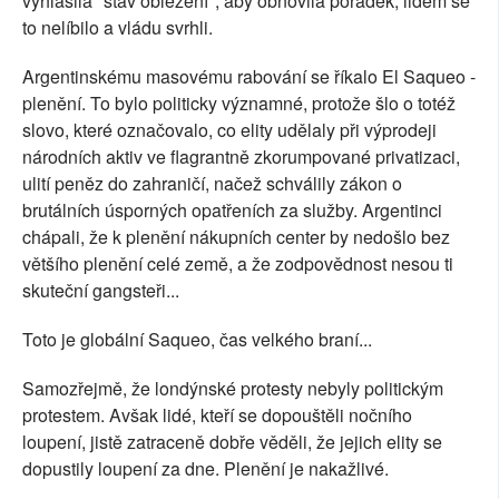
vyhlásila "stav obležení", aby obnovila pořádek; lidem se
to nelíbilo a vládu svrhli.
Argentinskému masovému rabování se říkalo El Saqueo -
plenění. To bylo politicky významné, protože šlo o totéž
slovo, které označovalo, co elity udělaly při výprodeji
národních aktiv ve flagrantně zkorumpované privatizaci,
ulití peněz do zahraničí, načež schválily zákon o
brutálních úsporných opatřeních za služby. Argentinci
chápali, že k plenění nákupních center by nedošlo bez
většího plenění celé země, a že zodpovědnost nesou ti
skuteční gangsteři...
Toto je globální Saqueo, čas velkého braní...
Samozřejmě, že londýnské protesty nebyly politickým
protestem. Avšak lidé, kteří se dopouštěli nočního
loupení, jistě zatraceně dobře věděli, že jejich elity se
dopustily loupení za dne. Plenění je nakažlivé.