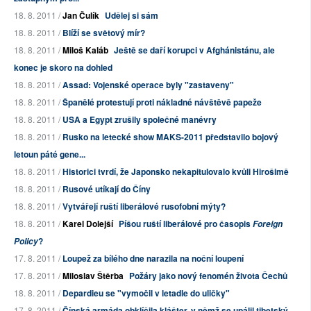
18. 8. 2011 /
Jan Čulík
Udělej si sám
18. 8. 2011 /
Blíží se světový mír?
18. 8. 2011 /
Miloš Kaláb
Ještě se daří korupci v Afghánistánu, ale
konec je skoro na dohled
18. 8. 2011 /
Assad: Vojenské operace byly "zastaveny"
18. 8. 2011 /
Španělé protestují proti nákladné návštěvě papeže
18. 8. 2011 /
USA a Egypt zrušily společné manévry
18. 8. 2011 /
Rusko na letecké show MAKS-2011 představilo bojový
letoun páté gene...
18. 8. 2011 /
Historici tvrdí, že Japonsko nekapitulovalo kvůli Hirošimě
18. 8. 2011 /
Rusové utíkají do Číny
18. 8. 2011 /
Vytvářejí ruští liberálové rusofobní mýty?
18. 8. 2011 /
Karel Dolejší
Píšou ruští liberálové pro časopis
Foreign
?
Policy
17. 8. 2011 /
Loupež za bílého dne narazila na noční loupení
17. 8. 2011 /
Miloslav Štěrba
Požáry jako nový fenomén života Čechů
18. 8. 2011 /
Depardieu se "vymočil v letadle do uličky"
17. 8. 2011 /
Čínská armáda obklíčila klášter, v němž se upálil tibetský