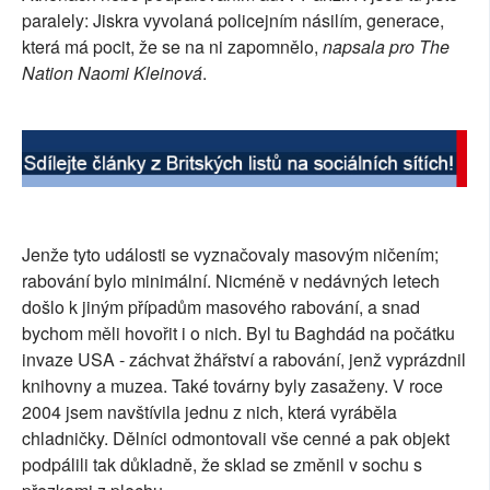
paralely: Jiskra vyvolaná policejním násilím, generace,
SOCIÁLNÍ SÍTĚ
která má pocit, že se na ni zapomnělo,
napsala pro The
Nation Naomi Kleinová
.
RUBRIKY
PLNÁ VERZE STRÁNEK
Jenže tyto události se vyznačovaly masovým ničením;
rabování bylo minimální. Nicméně v nedávných letech
došlo k jiným případům masového rabování, a snad
bychom měli hovořit i o nich. Byl tu Baghdád na počátku
invaze USA - záchvat žhářství a rabování, jenž vyprázdnil
knihovny a muzea. Také továrny byly zasaženy. V roce
2004 jsem navštívila jednu z nich, která vyráběla
chladničky. Dělníci odmontovali vše cenné a pak objekt
podpálili tak důkladně, že sklad se změnil v sochu s