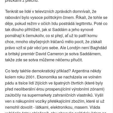
přezkami z plechu.
Tenkrát se lidé v televizních zprávách domnívali, že
rabování bylo vysoce politickým činem. Říkali, že tohle se
děje, pokud režim v očích lidu postrádá legitimitu. Poté co
tak dlouho přihlíželi, jak si Saddám a jeho synové
pomáhají k čemukoliv, co si přejí, ať už to patří komu
chce, mnoho obyčejných Iráčanů mělo pocit, že získali
právo vzít si pár věcí pro sebe. Ale Londýn není Baghdád
a britský premiér David Cameron je sotva Saddámem,
takže zde se sotva můžeme něčemu přiučit.
Co tedy takhle demokratický příklad? Argentina někdy
kolem roku 2001. Ekonomika se nacházela ve volném
pádu a tisíce lidí žijících ve špatných čtvrtích (které byly
před neoliberální érou prosperujícími výrobními zónami)
zaútočily na supermarkety zahraničních vlastníků. Vyšli
ven s nákupními vozíky přetékajícími zbožím, které si už
nemohli dovolit - látkami, elektronikou, masem. Vláda