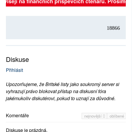
závisejí na finančních příspěvcích čtenářů. Prosíme, p
18866
Diskuse
Přihlásit
Upozorňujeme, že Britské listy jako soukromý server si
vyhrazují právo blokovat přístup na diskusní fóra
jakémukoliv diskutérovi, pokud to uznají za důvodné.
Komentáře
nejnovější
oblíbené
Diskuse je prázdná.