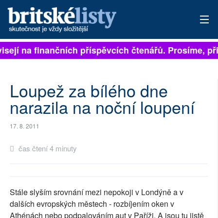
visejí na finančních příspěvcích čtenářů. Prosíme, při
PŘIHLÁSIT
AKTUÁLNÍ VYDÁNÍ
Loupež za bílého dne
ARCHIV
narazila na noční loupení
ROZHOVORY
17. 8. 2011
TÉMATA
čas čtení 4 minuty
NEJČTENĚJŠÍ ZA 7 DNÍ
AUTOŘI
Stále slyším srovnání mezi nepokoji v Londýně a v
dalších evropských městech - rozbíjením oken v
PŘÍSPĚVKY NA PROVOZ
Athénách nebo podpalováním aut v Paříži. A jsou tu jistě