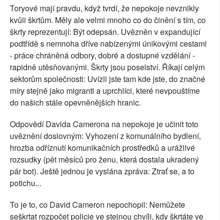
Toryové mají pravdu, když tvrdí, že nepokoje nevznikly
kvůli škrtům. Měly ale velmi mnoho co do činění s tím, co
škrty reprezentují: Být odepsán. Uvězněn v expandující
podtřídě s nemnoha dříve nabízenými únikovými cestami
- práce chráněná odbory, dobré a dostupné vzdělání -
rapidně utěsňovanými. Škrty jsou poselství. Říkají celým
sektorům společnosti: Uvízli jste tam kde jste, do značné
míry stejně jako migranti a uprchlíci, které nevpouštíme
do našich stále opevněnějších hranic.
Odpovědí Davida Camerona na nepokoje je učinit toto
uvěznění doslovným: Vyhození z komunálního bydlení,
hrozba odříznutí komunikačních prostředků a urážlivé
rozsudky (pět měsíců pro ženu, která dostala ukradený
pár bot). Ještě jednou je vyslána zpráva: Ztrať se, a to
potichu...
To je to, co David Cameron nepochopil: Nemůžete
seškrtat rozpočet policie ve stejnou chvíli, kdy škrtáte ve