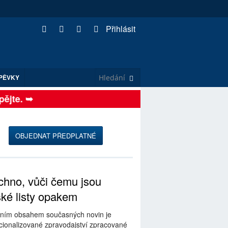
Přihlásit
PĚVKY
jte. ➥
OBJEDNAT PŘEDPLATNÉ
hno, vůči čemu jsou
ské listy opakem
ním obsahem současných novin je
ionalizované zpravodajství zpracované