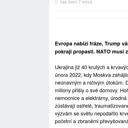
čas čtení 7 minut
Evropa nabízí fráze, Trump váh
pokraji propasti. NATO musí z
Ukrajina již 40 krutých a krvav
února 2022, kdy Moskva zahájila 
neúnavným a ničivým útokům. Des
miliony přišly o své domovy. Hoř
nemocnice a elektrárny, úrodná
zůstávají osiřelé, traumatizo
výzvám se světu nepodařilo krvep
početní a zbraněmi převyšovaná,