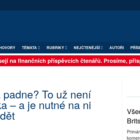
HOVORY
TÉMATA
RUBRIKY
NEJČTENĚJŠÍ
AUTOŘI
PŘÍS
jí na finančních příspěvcích čtenářů. Prosíme, přispě
a padne? To už není
a – a je nutné na ni
Všec
dět
Brit
Primár
komerc