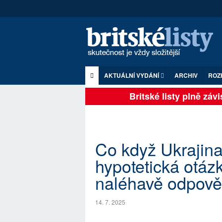
AKTUÁLNÍ VYDÁNÍ
ARCHIV
ROZ
Britské listy plně závise
Co když Ukrajin
hypotetická otázk
naléhavě odpově
14. 7. 2025