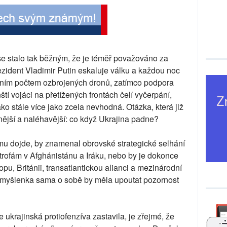
 se stalo tak běžným, že je téměř považováno za
zident Vladimir Putin eskaluje válku a každou noc
dním počtem ozbrojených dronů, zatímco podpora
tí vojáci na přetížených frontách čelí vyčerpání,
o stále více jako zcela nevhodná. Otázka, která již
lnější a naléhavější: co když Ukrajina padne?
u dojde, by znamenal obrovské strategické selhání
trofám v Afghánistánu a Iráku, nebo by je dokonce
u, Británii, transatlantickou alianci a mezinárodní
o myšlenka sama o sobě by měla upoutat pozornost
ukrajinská protiofenzíva zastavila, je zřejmé, že