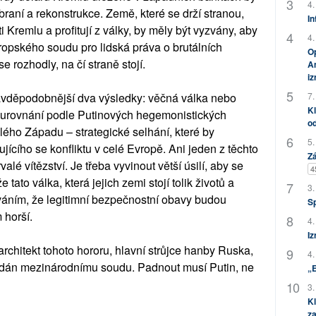
4.
raní a rekonstrukce. Země, které se drží stranou,
In
ti Kremlu a profitují z války, by měly být vyzvány, aby
4.
vropského soudu pro lidská práva o brutálních
Op
 rozhodly, na čí straně stojí.
Am
i
7.
avděpodobnější dva výsledky: věčná válka nebo
Kl
a urovnání podle Putinových hegemonistických
od
ho Západu – strategické selhání, které by
5.
jícího se konfliktu v celé Evropě. Ani jeden z těchto
Zá
é vítězství. Je třeba vyvinout větší úsilí, aby se
4
že tato válka, která jejich zemi stojí tolik životů a
3.
áním, že legitimní bezpečnostní obavy budou
S
 horší.
4.
Iz
rchitekt tohoto hororu, hlavní strůjce hanby Ruska,
4.
ydán mezinárodnímu soudu. Padnout musí Putin, ne
„
3.
Kl
za