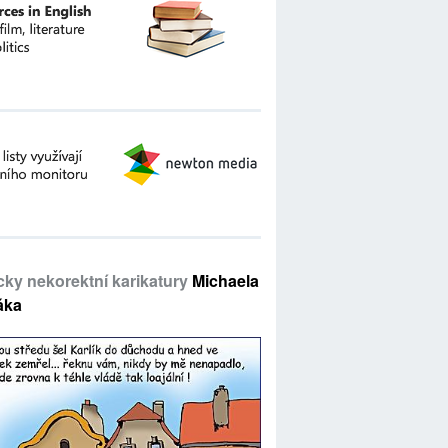
icky nekorektní karikatury
Michaela
áka