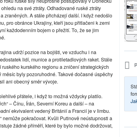
to roku ruské síly neúprosně postupovaly v Doněcku
 ohledu na své ztráty. Odhadované ruské ztráty
a zraněných. A stále přicházejí další. I když nedošlo
pro obránce Ukrajiny, kteří jsou přitlačeni k zemi
yní každodenním bojem o přežití. To, že se jim
né.
rajina udrží pozice na bojišti, ve vzduchu i na
edostatek lidí, munice a protiletadlových raket. Stále
P
ní ruského kurského regionu a zničení strategických
ý měsíc byly pozoruhodné. Takové dočasné úspěchy
il ani obecný směr vývoje.
St
for
lehlivé přátele, i když to možná vždycky platilo.
Ja
ných“ – Čínu, Írán, Severní Koreu a další – na
ní ekvivalent vedený Británií a Francií je v limbu.
il“ nemůže pokračovat. Kvůli Putinově neústupnosti a
tuje žádné příměří, které by bylo možné dodržovat,