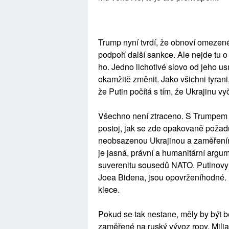
Trump nyní tvrdí, že obnoví omeze
podpoří další sankce. Ale nejde tu o 
ho. Jedno lichotivé slovo od jeho 
okamžitě změnit. Jako všichni tyrani,
že Putin počítá s tím, že Ukrajinu vy
Všechno není ztraceno. S Trumpem 
postoj, jak se zde opakovaně požad
neobsazenou Ukrajinou a zaměřením s
je jasná, právní a humanitární argu
suverenitu sousedů NATO. Putinovy p
Joea Bidena, jsou opovrženíhodné. 
klece.
Pokud se tak nestane, měly by být
zaměřené na ruský vývoz ropy. Mili