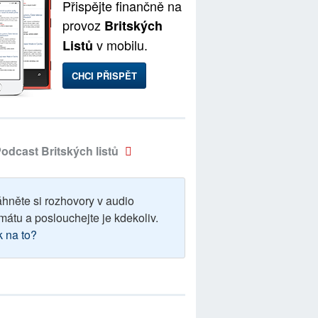
Přispějte finančně na
provoz
Britských
v mobilu.
Listů
CHCI PŘISPĚT
odcast Britských listů
áhněte si rozhovory v audio
mátu a poslouchejte je kdekoliv.
k na to?