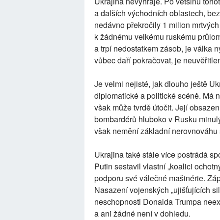
Ukrajina nevyhraje. Po většinu toho
a dalších východních oblastech, bez
nedávno překročily 1 milion mrtvých 
k žádnému velkému ruskému průlomu, 
a trpí nedostatkem zásob, je válka n
vůbec daří pokračovat, je neuvěřitle
Je velmi nejisté, jak dlouho ještě Uk
diplomatické a politické scéně. Má n
však může tvrdě útočit. Její obsaze
bombardérů hluboko v Rusku minul
však nemění základní nerovnováhu s
Ukrajina také stále více postrádá spo
Putin sestavil vlastní „koalici ochot
podporu své válečné mašinérie. Západ
Nasazení vojenských „ujišťujících s
neschopnosti Donalda Trumpa neexis
a ani žádné není v dohledu.