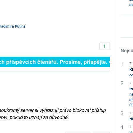
s
ladimíra Putina
1
Nejsd
ích příspěvcích čtenářů. Prosíme, přispějte. ➥
7.
Kl
od
7.
Iz
na
si
0
soukromý server si vyhrazují právo blokovat přístup
7.
rovi, pokud to uznají za důvodné.
Ni
7.
V