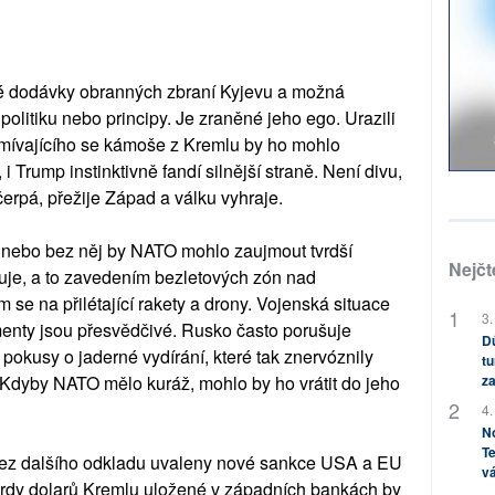
né dodávky obranných zbraní Kyjevu a možná
politiku nebo principy. Je zraněné jeho ego. Urazili
usmívajícího se kámoše z Kremlu by ho mohlo
 i Trump instinktivně fandí silnější straně. Není divu,
čerpá, přežije Západ a válku vyhraje.
nebo bez něj by NATO mohlo zaujmout tvrdší
Nejčt
uje, a to zavedením bezletových zón nad
e na přilétající rakety a drony. Vojenská situace
3.
menty jsou přesvědčivé. Rusko často porušuje
Dů
okusy o jaderné vydírání, které tak znervóznily
tu
za
Kdyby NATO mělo kuráž, mohlo by ho vrátit do jeho
4.
No
Te
 bez dalšího odkladu uvaleny nové sankce USA a EU
vá
ardy dolarů Kremlu uložené v západních bankách by