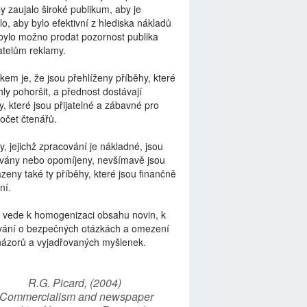
by zaujalo široké publikum, aby je
lo, aby bylo efektivní z hlediska nákladů
bylo možno prodat pozornost publika
telům reklamy.
kem je, že jsou přehlíženy příběhy, které
ly pohoršit, a přednost dostávají
y, které jsou přijatelné a zábavné pro
počet čtenářů.
y, jejichž zpracování je nákladné, jsou
vány nebo opomíjeny, nevšímavě jsou
zeny také ty příběhy, které jsou finančně
ní.
 vede k homogenizaci obsahu novin, k
vání o bezpečných otázkách a omezení
názorů a vyjadřovaných myšlenek.
R.G. Picard, (2004)
“Commercialism and newspaper