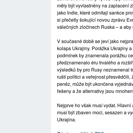
měly být vyvlastněny na zaplacení zb
jako Indie, které odmítají sankce pro
si přečetly šokující novou zprávu E
válečných zločinech Ruska – a aby se
V současné době se jeví jako nejpr
kolaps Ukrajiny. Porážka Ukrajiny 
podmínek by znamenala porážku celé
předznamenalo éru trvalého a rozšiřu
výsledků by pro Rusy neznamenal trval
ruští politici a veřejnost přesvědčili, 
peněz, může být ukončena vyjednáv
řešeny a že alternativy jsou mnohem
Nejprve ho však musí vydat. Hlavní a
musí být zbaven moci, sesazen a v
Ukrajina.