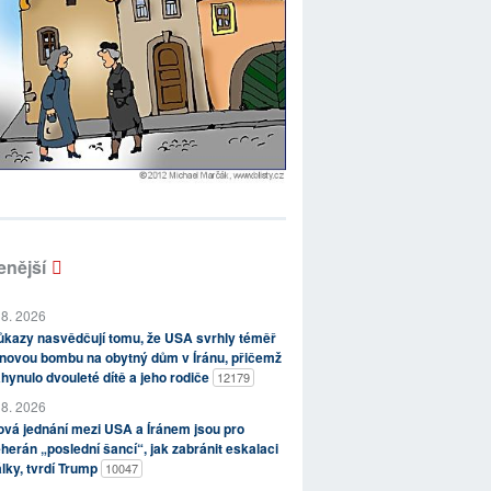
enější
 8. 2026
kazy nasvědčují tomu, že USA svrhly téměř
novou bombu na obytný dům v Íránu, přičemž
hynulo dvouleté dítě a jeho rodiče
12179
 8. 2026
vá jednání mezi USA a Íránem jsou pro
herán „poslední šancí“, jak zabránit eskalaci
lky, tvrdí Trump
10047