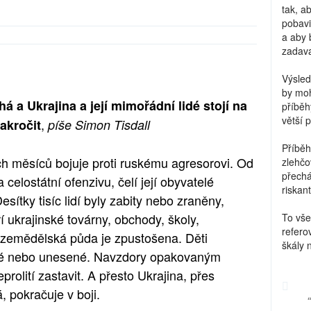
tak, a
pobavi
a aby 
zadava
Výsled
by moh
á a Ukrajina a její mimořádní lidé stojí na
příběh
větší 
,
akročit
píše Simon Tisdall
Příběh
ých měsíců bojuje proti ruskému agresorovi. Od
zlehčo
přechá
celostátní ofenzivu, čelí její obyvatelé
riskant
ítky tisíc lidí byly zabity nebo zraněny,
í ukrajinské továrny, obchody, školy,
To vše
refero
 zemědělská půda je zpustošena. Děti
škály 
vané nebo unesené. Navzdory opakovaným
rolití zastavit. A přesto Ukrajina, přes
 pokračuje v boji.