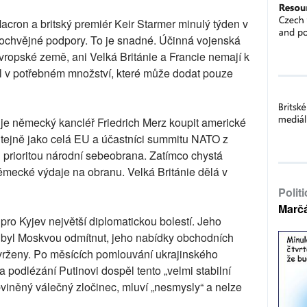
ron a britský premiér Keir Starmer minulý týden v
ochvějné podpory. To je snadné. Účinná vojenská
evropské země, ani Velká Británie a Francie nemají k
ál v potřebném množství, které může dodat pouze
uje německý kancléř Friedrich Merz koupit americké
 Stejně jako celá EU a účastníci summitu NATO z
 prioritou národní sebeobrana. Zatímco chystá
německé výdaje na obranu. Velká Británie dělá v
Polit
Marč
pro Kyjev největší diplomatickou bolestí. Jeho
 byl Moskvou odmítnut, jeho nabídky obchodních
ženy. Po měsících pomlouvání ukrajinského
podlézání Putinovi dospěl tento „velmi stabilní
bviněný válečný zločinec, mluví „nesmysly“ a nelze