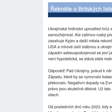
Ukrajinské hrdinství uprostřed hrůz
samozřejmost. Ale zatímco ruský pre
zasahuje Kyjev a další města rekor
USA a mírové úsilí slábnou a ukrajinš
západní sebeuspokojenost se jeví jak
není hypotetická, se stává stále reá
Odpověď: Pád Ukrajiny, pokud k něm
Západu, které by se vyrovnalo katas
překonalo. Negativní dopady na Evrop
právo jsou skutečně děsivé. Už tat
všech.
Od posledních dnů roku 2023, kdy se 