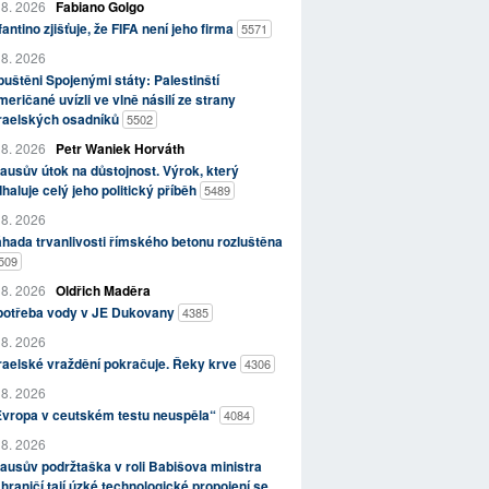
 8. 2026
Fabiano Golgo
fantino zjišťuje, že FIFA není jeho firma
5571
 8. 2026
uštěni Spojenými státy: Palestinští
eričané uvízli ve vlně násilí ze strany
zraelských osadníků
5502
 8. 2026
Petr Waniek Horváth
ausův útok na důstojnost. Výrok, který
haluje celý jeho politický příběh
5489
 8. 2026
hada trvanlivosti římského betonu rozluštěna
509
 8. 2026
Oldřich Maděra
potřeba vody v JE Dukovany
4385
 8. 2026
raelské vraždění pokračuje. Řeky krve
4306
 8. 2026
Evropa v ceutském testu neuspěla“
4084
 8. 2026
ausův podržtaška v roli Babišova ministra
hraničí tají úzké technologické propojení se