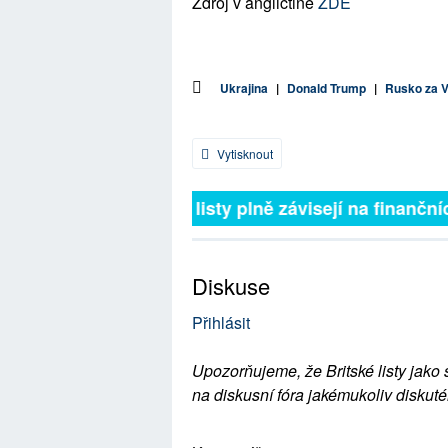
Zdroj v angličtině
ZDE
Ukrajina
|
Donald Trump
|
Rusko za V
Vytisknout
Britské listy plně závisejí na finančn
Diskuse
Přihlásit
Upozorňujeme, že Britské listy jako 
na diskusní fóra jakémukoliv diskuté