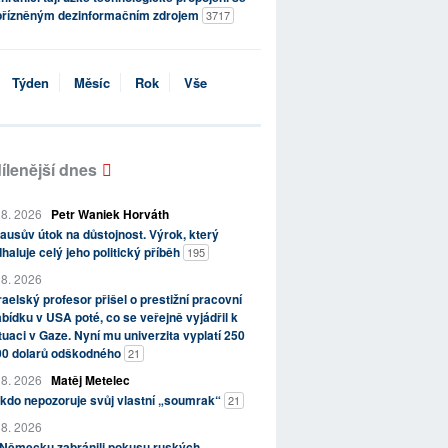
přízněným dezinformačním zdrojem
3717
Týden
Měsíc
Rok
Vše
ílenější dnes
 8. 2026
Petr Waniek Horváth
ausův útok na důstojnost. Výrok, který
haluje celý jeho politický příběh
195
 8. 2026
raelský profesor přišel o prestižní pracovní
bídku v USA poté, co se veřejně vyjádřil k
tuaci v Gaze. Nyní mu univerzita vyplatí 250
00 dolarů odškodného
21
 8. 2026
Matěj Metelec
kdo nepozoruje svůj vlastní „soumrak“
21
 8. 2026
 Německu zabránili pokusu ruských