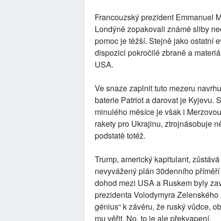
Francouzský prezident Emmanuel Mac
Londýně zopakovali známé sliby ne
pomoc je těžší. Stejně jako ostatní 
dispozici pokročilé zbraně a materi
USA.
Ve snaze zaplnit tuto mezeru navrh
baterie Patriot a darovat je Kyjevu.
minulého měsíce je však i Merzovou
rakety pro Ukrajinu, ztrojnásobuje 
podstatě totéž.
Trump, americký kapitulant, zůstává 
nevyvážený plán 30denního příměří
dohod mezi USA a Ruskem byly zavr
prezidenta Volodymyra Zelenského a 
génius“ k závěru, že ruský vůdce, o
mu věřit. No, to je ale překvapení.