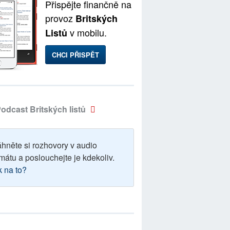
Přispějte finančně na
provoz
Britských
v mobilu.
Listů
CHCI PŘISPĚT
odcast Britských listů
áhněte si rozhovory v audio
mátu a poslouchejte je kdekoliv.
k na to?