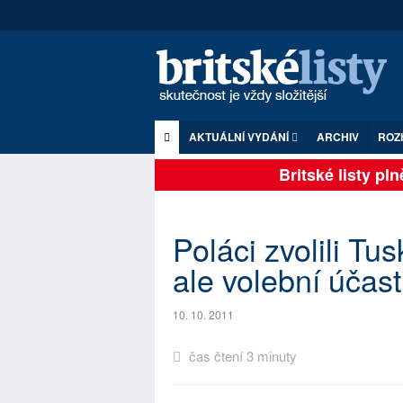
AKTUÁLNÍ VYDÁNÍ
ARCHIV
ROZ
Britské listy plně 
Poláci zvolili Tu
ale volební účas
10. 10. 2011
čas čtení 3 minuty