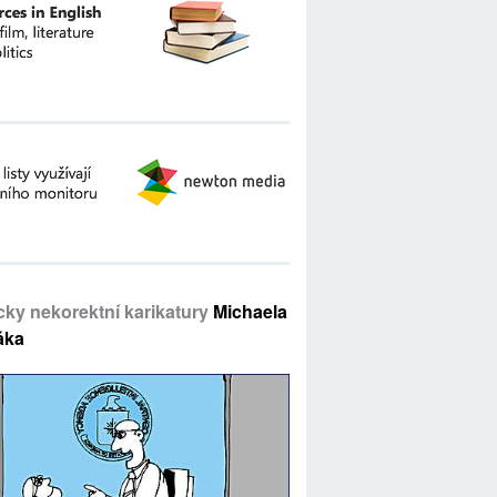
icky nekorektní karikatury
Michaela
áka