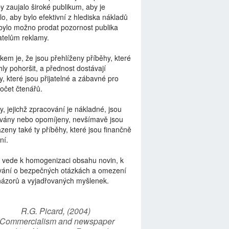
by zaujalo široké publikum, aby je
lo, aby bylo efektivní z hlediska nákladů
bylo možno prodat pozornost publika
telům reklamy.
kem je, že jsou přehlíženy příběhy, které
ly pohoršit, a přednost dostávají
y, které jsou přijatelné a zábavné pro
počet čtenářů.
y, jejichž zpracování je nákladné, jsou
vány nebo opomíjeny, nevšímavě jsou
zeny také ty příběhy, které jsou finančně
ní.
 vede k homogenizaci obsahu novin, k
vání o bezpečných otázkách a omezení
názorů a vyjadřovaných myšlenek.
R.G. Picard, (2004)
“Commercialism and newspaper