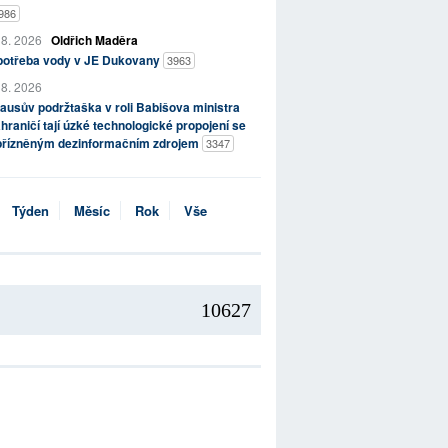
986
 8. 2026
Oldřich Maděra
potřeba vody v JE Dukovany
3963
 8. 2026
ausův podržtaška v roli Babišova ministra
hraničí tají úzké technologické propojení se
přízněným dezinformačním zdrojem
3347
Týden
Měsíc
Rok
Vše
10627