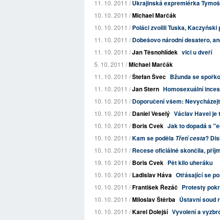
11. 10. 2011 /
Ukrajinská expremiérka Tymoše
10. 10. 2011 /
Michael Marčák
10. 10. 2011 /
Poláci zvolili Tuska, Kaczyński 
11. 10. 2011 /
Dobešovo národní desatero, aneb
11. 10. 2011 /
Jan Těsnohlídek
vlci u dveří
5. 10. 2011 /
Michael Marčák
11. 10. 2011 /
Štefan Švec
Bžunda se spořk
11. 10. 2011 /
Jan Stern
Homosexuální inces
10. 10. 2011 /
Doporučení všem: Nevycházejt
10. 10. 2011 /
Daniel Veselý
Václav Havel je 
10. 10. 2011 /
Boris Cvek
Jak to dopadá s "e
10. 10. 2011 /
Kam se poděla
? Dis
Třetí cesta
10. 10. 2011 /
Recese oficiálně skončila, pří
19. 10. 2011 /
Boris Cvek
Pět kilo uheráku
10. 10. 2011 /
Ladislav Háva
Otřásající se p
10. 10. 2011 /
František Řezáč
Protesty pokr
10. 10. 2011 /
Miloslav Štěrba
Ústavní soud r
10. 10. 2011 /
Karel Dolejší
Vyvolení a vyzbro