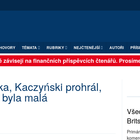
HOVORY
TÉMATA
RUBRIKY
NEJČTENĚJŠÍ
AUTOŘI
PŘÍS
závisejí na finančních příspěvcích čtenářů. Prosíme, 
ska, Kaczyński prohrál,
t byla malá
Všec
Brit
Primár
komerc