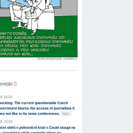
enější
 8. 2026
ocking: The current questionable Czech
vernment blocks the access of journalists it
es not like to its news conferences
15221
 8. 2026
čet obětí v pohraniční krizi v Ceutě stoupl na
, španělská vláda oznámila plány na