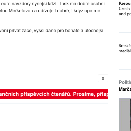
 euro navzdory nynější krizi. Tusk má dobré osobní
ou Merkelovou a udržuje i dobré, i když opatrné
ní privatizace, vyšší daně pro bohaté a útočnější
0
Polit
Marč
ančních příspěvcích čtenářů. Prosíme, přispějte. ➥