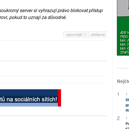
soukromý server si vyhrazují právo blokovat přístup
rovi, pokud to uznají za důvodné.
nejnovější
oblíbené
Nejčt
1.
Sh
go
do
1.
Po
67