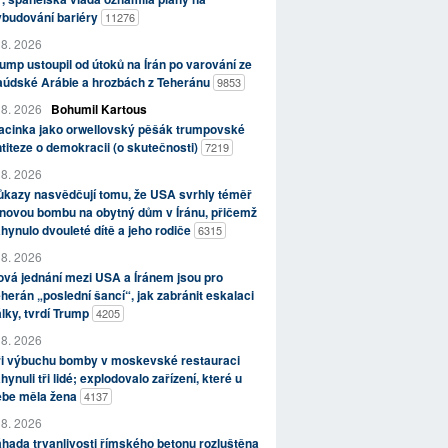
ybudování bariéry
11276
 8. 2026
ump ustoupil od útoků na Írán po varování ze
aúdské Arábie a hrozbách z Teheránu
9853
 8. 2026
Bohumil Kartous
acinka jako orwellovský pěšák trumpovské
titeze o demokracii (o skutečnosti)
7219
 8. 2026
kazy nasvědčují tomu, že USA svrhly téměř
novou bombu na obytný dům v Íránu, přičemž
hynulo dvouleté dítě a jeho rodiče
6315
 8. 2026
vá jednání mezi USA a Íránem jsou pro
herán „poslední šancí“, jak zabránit eskalaci
lky, tvrdí Trump
4205
 8. 2026
ři výbuchu bomby v moskevské restauraci
hynuli tři lidé; explodovalo zařízení, které u
ebe měla žena
4137
 8. 2026
hada trvanlivosti římského betonu rozluštěna