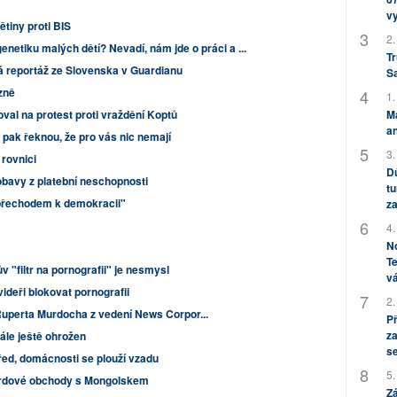
v
ětiny proti BIS
2.
enetiku malých dětí? Nevadí, nám jde o práci a ...
Tr
á reportáž ze Slovenska v Guardianu
S
zně
1.
M
oval na protest proti vraždění Koptů
an
pak řeknou, že pro vás nic nemají
3.
 rovnici
Dů
bavy z platební neschopnosti
tu
přechodem k demokracii"
za
4.
No
Te
v "filtr na pornografii" je nesmysl
vá
videři blokovat pornografii
2.
Ruperta Murdocha z vedení News Corpor...
P
za
ále ještě ohrožen
s
ed, domácnosti se plouží vzadu
5.
iardové obchody s Mongolskem
Zá