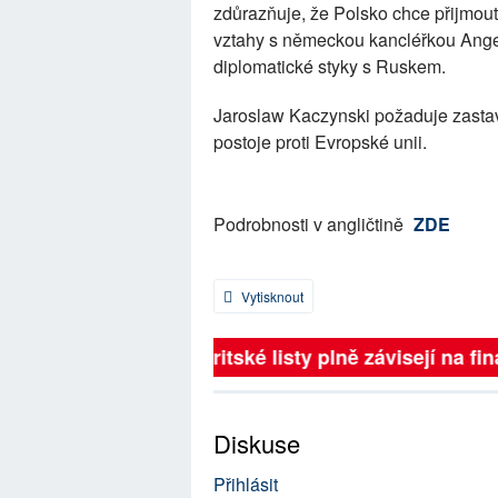
zdůrazňuje, že Polsko chce přijmout
vztahy s německou kancléřkou Angel
diplomatické styky s Ruskem.
Jaroslaw Kaczynski požaduje zastave
postoje proti Evropské unii.
Podrobnosti v angličtině
ZDE
Vytisknout
Britské listy plně závisejí na fin
Diskuse
Přihlásit