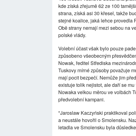
kde získá zřejumě 62 ze 100 tamější
strana, získá asi 30 křesel, takže b
stejné koalice, jaká lehce provedla
Obě strany nemají mezi sebou na veře
polské vlády.
Volební účast však bylo pouze pades
způsobeno všeobecným přesvědčením
Nowak, ředitel Střediska mezinárod
Tuskovy mírné způsoby považuje mno
mají pocit bezpečí. Nemůže jim před
existuje tolik nejistot, ale daří se 
Nowaka velkou měrou ve volbách T
předvolební kampani.
"Jaroslaw Kaczyński praktikoval pol
a neustále hovořil o Smolensku. Na
letadla ve Smolensku byla důsledk