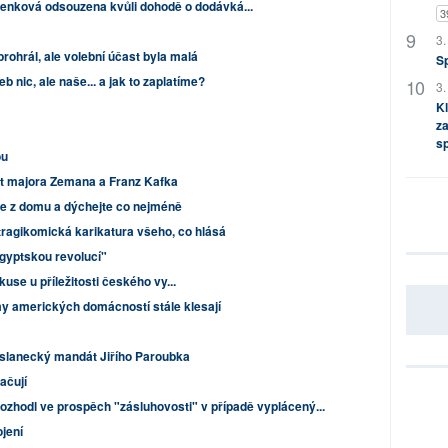
nková odsouzena kvůli dohodě o dodávká...
3
3.
prohrál, ale volební účast byla malá
S
 nic, ale naše... a jak to zaplatíme?
3.
Kl
za
s
ou
t majora Zemana a Franz Kafka
e z domu a dýchejte co nejméně
tragikomická karikatura všeho, co hlásá
gyptskou revolucí"
kuse u příležitosti českého vy...
jmy amerických domácností stále klesají
oslanecký mandát Jiřího Paroubka
ačují
ozhodl ve prospěch "zásluhovosti" v případě vyplácený...
jení