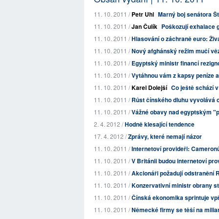
11. 10. 2011 /
Petr Uhl
Marný boj senátora Št
11. 10. 2011 /
Jan Čulík
Poškozují exhalace g
11. 10. 2011 /
Hlasování o záchraně euro: Živ
11. 10. 2011 /
Nový afghánský režim mučí vě
11. 10. 2011 /
Egyptský ministr financí rezign
11. 10. 2011 /
Vytáhnou vám z kapsy peníze a 
11. 10. 2011 /
Karel Dolejší
Co ještě schází v
11. 10. 2011 /
Růst čínského dluhu vyvolává o
11. 10. 2011 /
Vážné obavy nad egyptským "
2. 4. 2012 /
Hodně klesající tendence
17. 4. 2012 /
Zprávy, které nemají názor
11. 10. 2011 /
Internetoví provideři: Cameronů
11. 10. 2011 /
V Británii budou internetoví pro
11. 10. 2011 /
Akcionáři požadují odstranění 
11. 10. 2011 /
Konzervativní ministr obrany st
11. 10. 2011 /
Čínská ekonomika sprintuje vpř
11. 10. 2011 /
Německé firmy se těší na mil