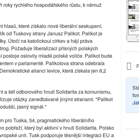
ři roky rychlého hospodářského růstu, k němuž
 hlasů, které získalo nové liberální seskupení,
lík od Tuskovy strany Janusz Palikot. Palikot je
dky. Útočí na katolickoui církev a hájí práva
rog. Požaduje liberalizaci přísných polských
ní postoje oslovily mladé polské voliče. Palikot bude
entem v parlamentě. Palikotova strana odebrala
P
emokratické alianci levice, která získala jen 8,2
St
nt a šéf odborového hnutí Solidarita za komunismu,
for
lizuje otázky zanedbávané jinými stranami. "Palikot
Ja
nodušší, jasný signál."
m pro Tuska, 54, pragmatického liberálního
 pobřeží, který byl aktivní v hnutí Solidarita. Polsko
ropské unii. Tusk podporuje těsnější integraci EU a