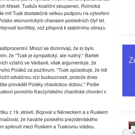
ch křesel. Tuskův koaliční stoupenec, Rolnická
ude mít Tusk dostatečně velkou podporu na vytvoření
 Polsko ekonomickým chaosem posledních čtyř let.
jnosti konflikty, což přispívá k stabilnímu obrazu
átiprocentní. Mnozí se domnívají, že to bylo
, že "Tusk je sympatický, ale nudný." Bartek
ních vztahů ve Varšavě, však argumentuje, že
ho Poláků za pozitivum. "Tusk způsobuje, že lidi
ložit odvážnou vizi budoucnosti, protože dnes
mu tiše provádět Poláky chaotickou dobou." Podle
uskovi pomohlo Kaczyńského chaotické chování v
itiku z 19. století. Bojoval s Německem a s Ruskem
značoval, že havárie polského prezidentského
em spiknutí mezi Ruskem a Tuskovou vládou.