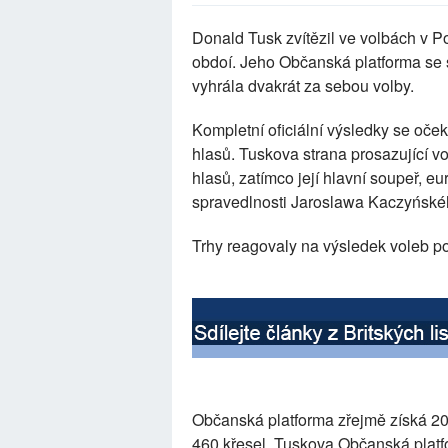
Donald Tusk zvítězil ve volbách v Po
obdoí. Jeho Občanská platforma se 
vyhrála dvakrát za sebou volby.
Kompletní oficiální výsledky se oček
hlasů. Tuskova strana prosazující vo
hlasů, zatímco její hlavní soupeř, e
spravedlnosti Jaroslawa Kaczyńskéh
Trhy reagovaly na výsledek voleb pozi
Občanská platforma zřejmě získá 20
460 křesel. Tuskova Občanská platf