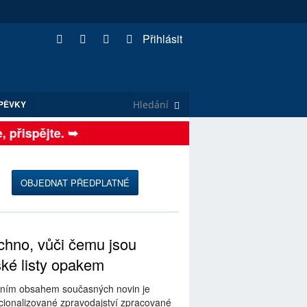
Přihlásit
PĚVKY
přispějte. ➥
OBJEDNAT PŘEDPLATNÉ
hno, vůči čemu jsou
ské listy opakem
ním obsahem současných novin je
ionalizované zpravodajství zpracované