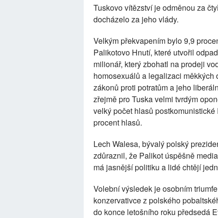
Tuskovo vítězství je odměnou za čty
docházelo za jeho vlády.
Velkým překvapením bylo 9,9 procent
Palikotovo Hnutí, které utvořil odpad
milionář, který zbohatl na prodeji vo
homosexuálů a legalizaci měkkých d
zákonů proti potratům a jeho liberál
zřejmě pro Tuska velmi tvrdým opon
velký počet hlasů postkomunistické D
procent hlasů.
Lech Walesa, bývalý polský prezide
zdůraznil, že Palikot úspěšně media
má jasnější politiku a lidé chtějí jed
Volební výsledek je osobním triumfe
konzervativce z polského pobaltského
do konce letošního roku předsedá Ev