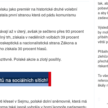
tak, a
pobavi
lsku jako premiér na historické druhé volební
a aby 
stala první stranou která od pádu komunismu
zadava
Výsled
ávají až v úterý, avšak je sečteno přes 93 procent
by moh
lný trh, získala v nedělních volbách 39 procent
příběh
větší 
uroskeptická a nacionalistická strana Zákona a
o získala 30 procent hlasů.
Příběh
zlehčo
tivně. Polské akcie a zlotý posílily.
přechá
riskant
To vše
refero
škály 
6 křesel v Sejmu, polské dolní sněmovně, která má
orma také jasně vyhrála v horní komoře parlamentu,