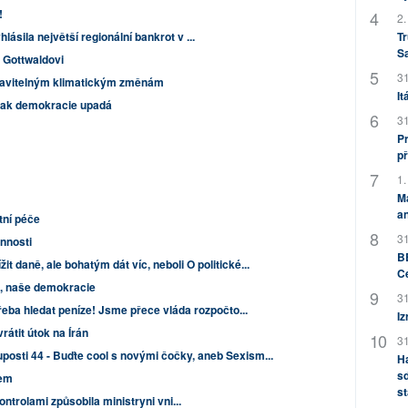
!
2.
ásila největší regionální bankrot v ...
Tr
S
 Gottwaldovi
31
stavitelným klimatickým změnám
It
 jak demokracie upadá
31
Pr
př
1.
M
an
ní péče
31
nnosti
BB
t daně, ale bohatým dát víc, neboli O politické...
C
u, naše demokracie
31
řeba hledat peníze! Jsme přece vláda rozpočto...
Iz
átit útok na Írán
31
posti 44 - Buďte cool s novými čočky, aneb Sexism...
H
sd
kem
st
ontrolami způsobila ministryni vni...