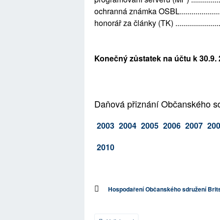
ochranná známka OSBL...........................
honorář za články (TK) ..........................
Konečný zůstatek na účtu k 30.9. 20
Daňová přiznání Občanského sdru
2003
2004
2005
2006
2007
20
2010
Hospodaření Občanského sdružení Brits