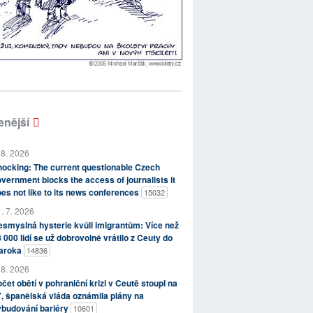
enější
 8. 2026
ocking: The current questionable Czech
vernment blocks the access of journalists it
es not like to its news conferences
15032
. 7. 2026
smyslná hysterie kvůli imigrantům: Více než
 000 lidí se už dobrovolně vrátilo z Ceuty do
aroka
14836
 8. 2026
čet obětí v pohraniční krizi v Ceutě stoupl na
, španělská vláda oznámila plány na
ybudování bariéry
10601