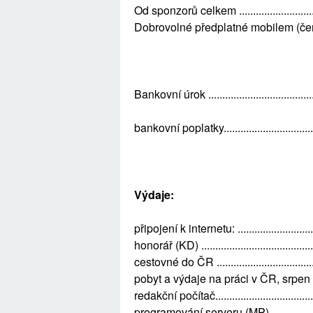
Od sponzorů celkem ...........................
Dobrovolné předplatné mobilem (červenec 
Bankovní úrok .....................................
bankovní poplatky...................................
Výdaje:
připojení k internetu: ...........................
honorář (KD) ........................................
cestovné do ČR ....................................
pobyt a výdaje na práci v ČR, srpen 2011 (JČ
redakční počítač....................................
programování serveru (MP) ...................