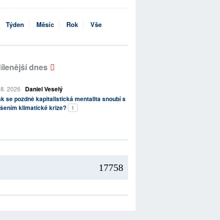
Týden
Měsíc
Rok
Vše
ílenější dnes
 8. 2026
Daniel Veselý
k se pozdně kapitalistická mentalita snoubí s
šením klimatické krize?
1
17758