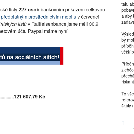
tak, a
ské listy
227 osob
bankovním příkazem celkovou
pobavi
a aby 
předplatným prostřednictvím mobilu
v červenci
zadava
ritských listů
v Raiffeisenbance jsme měli 30.9.
netovém účtu Paypal máme nyní
Výsled
by moh
příběh
větší 
Příběh
zlehčo
přechá
riskant
1
To vše
.............121 607.79
Kč
refero
škály 