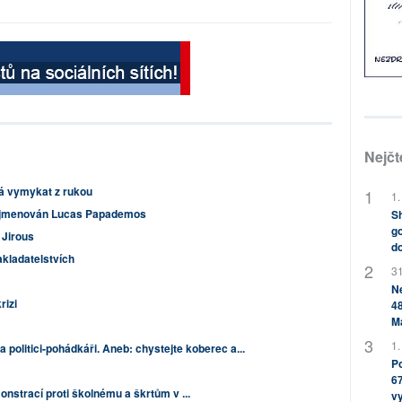
Nejčt
ná vymykat z rukou
1.
 jmenován Lucas Papademos
Sh
go
 Jirous
do
akladatelstvích
31
Ne
rizi
48
M
1.
 politici-pohádkáři. Aneb: chystejte koberec a...
Po
67
onstrací proti školnému a škrtům v ...
v