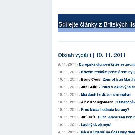
Obsah vydání | 10. 11. 2011
9. 11. 2011 /
Evropská dluhová krize se začí
10. 11. 2011 /
Novým řeckým premiérem byl
10. 11. 2011 /
Boris Cvek
Zemřel Ivan Martin
10. 11. 2011 /
Jan Čulík
Jirous v exilových n
10. 11. 2011 /
Murdoch tvrdí, že není mafián
10. 11. 2011 /
Alex Koenigsmark
O finanční k
10. 11. 2011 /
Proč klesá hodnota koruny?
10. 11. 2011 /
Jiří Baťa
H.Ch. Andersen kontra
10. 11. 2011 /
Laciný dvojsmysl
9. 11. 2011 /
Tisíce studentů se účastnily dem