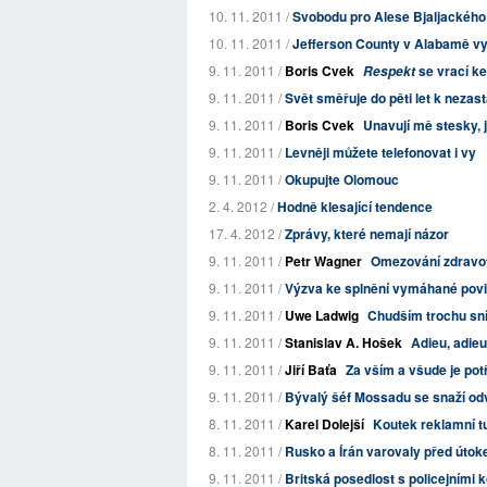
10. 11. 2011 /
Svobodu pro Alese Bjaljackého
10. 11. 2011 /
Jefferson County v Alabamě vyhl
9. 11. 2011 /
Boris Cvek
se vrací ke
Respekt
9. 11. 2011 /
Svět směřuje do pěti let k neza
9. 11. 2011 /
Boris Cvek
Unavují mě stesky,
9. 11. 2011 /
Levněji můžete telefonovat i vy
9. 11. 2011 /
Okupujte Olomouc
2. 4. 2012 /
Hodně klesající tendence
17. 4. 2012 /
Zprávy, které nemají názor
9. 11. 2011 /
Petr Wagner
Omezování zdravot
9. 11. 2011 /
Výzva ke splnění vymáhané povi
9. 11. 2011 /
Uwe Ladwig
Chudším trochu sníži
9. 11. 2011 /
Stanislav A. Hošek
Adieu, adie
9. 11. 2011 /
Jiří Baťa
Za vším a všude je pot
9. 11. 2011 /
Bývalý šéf Mossadu se snaží odvr
8. 11. 2011 /
Karel Dolejší
Koutek reklamní tu
8. 11. 2011 /
Rusko a Írán varovaly před úto
9. 11. 2011 /
Britská posedlost s policejními k