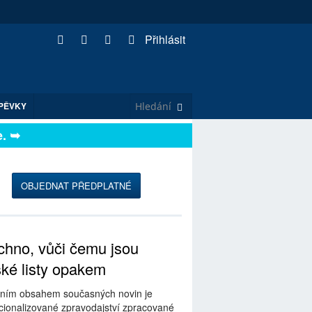
Přihlásit
PĚVKY
jte. ➥
OBJEDNAT PŘEDPLATNÉ
hno, vůči čemu jsou
ské listy opakem
ním obsahem současných novin je
ionalizované zpravodajství zpracované