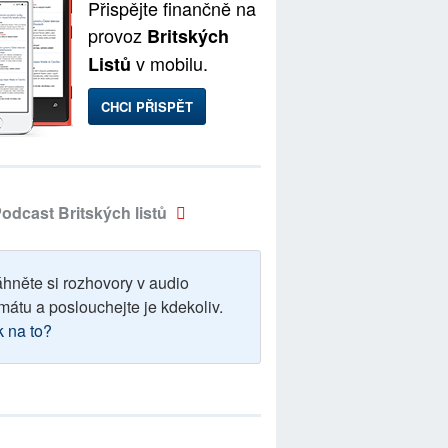
Přispějte finančně na
provoz
Britských
v mobilu.
Listů
CHCI PŘISPĚT
odcast Britských listů
áhněte si rozhovory v audio
mátu a poslouchejte je kdekoliv.
k na to?