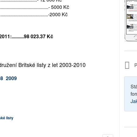
.................................- 5000 Kč
....................................-2000 Kč
11:..........98 023.37
Kč
žení Britské listy z let 2003-2010
P
08
2009
St
for
Ja
ké listy