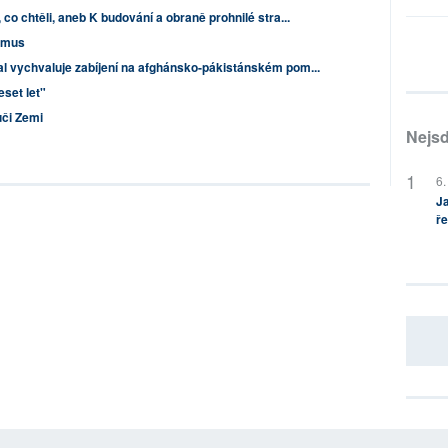
co chtěli, aneb K budování a obraně prohnilé stra...
ismus
l vychvaluje zabíjení na afghánsko-pákistánském pom...
eset let"
ůči Zemi
Nejsd
6.
Ja
ře