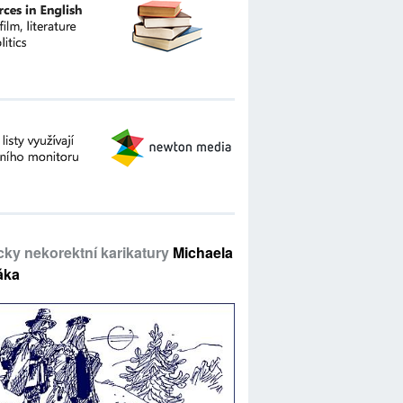
icky nekorektní karikatury
Michaela
áka