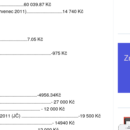
....................60 039.87 Kč
2011)...............................14 740 Kč
........................7.05 Kč
.........................................-975 Kč
................................-4956.34Kč
............................................- 27 000 Kč
................................. - 12 000 Kč
) .................................................-19 500 Kč
............................................- 14940 Kč
..........................- 12 000 Kč