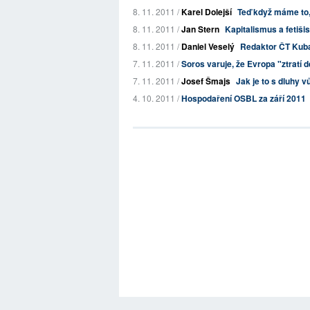
8. 11. 2011 /
Karel Dolejší
Teď když máme to, 
8. 11. 2011 /
Jan Stern
Kapitalismus a fetiš
8. 11. 2011 /
Daniel Veselý
Redaktor ČT Kuba
7. 11. 2011 /
Soros varuje, že Evropa "ztratí d
7. 11. 2011 /
Josef Šmajs
Jak je to s dluhy v
4. 10. 2011 /
Hospodaření OSBL za září 2011