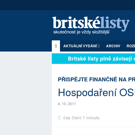
AKTUÁLNÍ VYDÁNÍ
ARCHIV
ROZ
Britské listy plně závis
PŘISPĚJTE FINANČNĚ NA P
Hospodaření OSB
4. 10. 2011
čas čtení 1 minuta