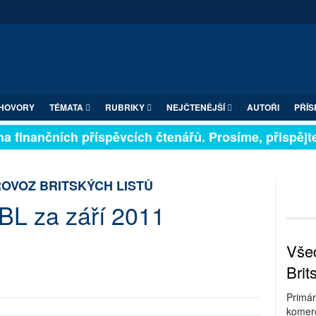
HOVORY
TÉMATA
RUBRIKY
NEJČTENĚJŠÍ
AUTOŘI
PŘÍS
ejí na finančních příspěvcích čtenářů. Prosíme, přispě
ROVOZ BRITSKÝCH LISTŮ
L za září 2011
Všec
Brit
Primár
komerc