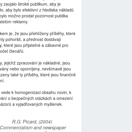
by zaujalo široké publikum, aby je
lo, aby bylo efektivní z hlediska nákladů
bylo možno prodat pozornost publika
telům reklamy.
kem je, že jsou přehlíženy příběhy, které
ly pohoršit, a přednost dostávají
y, které jsou přijatelné a zábavné pro
počet čtenářů.
y, jejichž zpracování je nákladné, jsou
vány nebo opomíjeny, nevšímavě jsou
zeny také ty příběhy, které jsou finančně
ní.
 vede k homogenizaci obsahu novin, k
vání o bezpečných otázkách a omezení
názorů a vyjadřovaných myšlenek.
R.G. Picard, (2004)
“Commercialism and newspaper