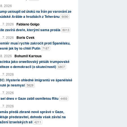
 8. 2026
ump ustoupil od útoků na Írán po varování ze
aúdské Arábie a hrozbách z Teheránu
9090
. 7. 2026
Fabiano Golgo
álie zavírá dveře, kterými sama prošla
8013
. 7. 2026
Boris Cvek
emiér musí rychle zakročit proti Španělsku,
esně jak by to chtěl Putin
7187
 8. 2026
Bohumil Kartous
acinka jako orwellovský pěšák trumpovské
titeze o demokracii (o skutečnosti)
6807
. 7. 2026
C: Hysterie ohledně imigrantů ve španělské
eutě je nesmysl
5828
. 7. 2026
rael dnes v Gaze zabil osmiletou Ritu
4493
. 7. 2026
amás předá zbraně nové správě v Gaze,
ěluje představitel, dohoda však závisí na
ažení izraelských sil
4211