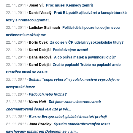
22. 11. 2011 /
Josef Vít
Proč musel Kennedy zemřít
22. 11. 2011 /
Daniel Veselý
Proč BL publikují bulvární a konspirátorské
texty s hromadou gramat...
22. 11. 2011 /
Ladislav Stalmach
Politici dělají pouze to, co jim svou
nečinností umožňujeme
22. 11. 2011 /
Boris Cvek
Za co se v ČR udělují vysokoškolské tituly?
22. 11. 2011 /
Karel Dolejší
Poobědvejme uzené!
22. 11. 2011 /
Dana Radová
A co práva matek a povinnosti otců?
22. 11. 2011 /
Karel Dolejší
Zrušte poplach! Trubte na poplach! aneb
Přetěžko hledá se
casus ...
22. 11. 2011 /
Selhání "supervýboru" vyvolalo masivní výprodeje na
newyorské burze
22. 11. 2011 /
Padouch nebo hrdina?
21. 11. 2011 /
Karel Hoff
Tak jsem zase u internetu aneb
Znormalizovaná česká televize je vět...
21. 11. 2011 /
Run na Evropu začal, globální investoři prchají
21. 11. 2011 /
Jana Bradley
Systém standardizovaných testů
navrhovaný ministrem Dobešem se v am...