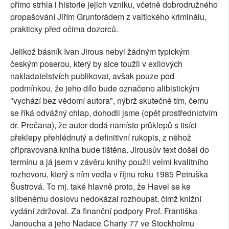
přímo strhla i historie jejich vzniku, včetně dobrodružného
propašování Jiřím Gruntorádem z valtického kriminálu,
prakticky před očima dozorců.
Jelikož básník Ivan Jirous nebyl žádným typickým
českým poserou, který by sice toužil v exilových
nakladatelstvích publikovat, avšak pouze pod
podmínkou, že jeho dílo bude označeno alibistickým
"vychází bez vědomí autora", nýbrž skutečně tím, čemu
se říká odvážný chlap, dohodli jsme (opět prostřednictvím
dr. Prečana), že autor dodá namísto průklepů s tisíci
překlepy přehlédnutý a definitivní rukopis, z něhož
připravovaná kniha bude tištěna. Jirousův text došel do
termínu a já jsem v závěru knihy použil velmi kvalitního
rozhovoru, který s ním vedla v říjnu roku 1985 Petruška
Šustrová. To mj. také hlavně proto, že Havel se ke
slíbenému doslovu nedokázal rozhoupat, čímž knižní
vydání zdržoval. Za finanční podpory Prof. Františka
Janoucha a jeho Nadace Charty 77 ve Stockholmu