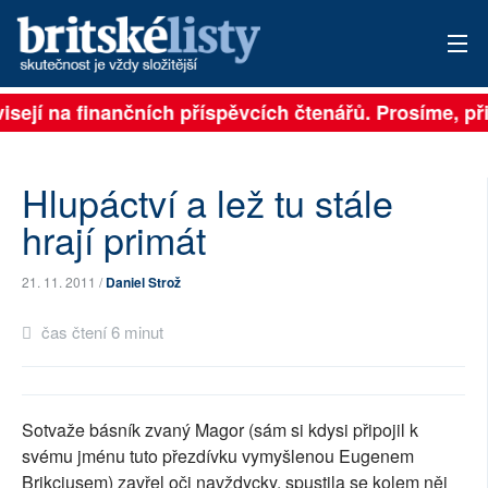
isejí na finančních příspěvcích čtenářů. Prosíme, při
PŘIHLÁSIT
AKTUÁLNÍ VYDÁNÍ
Hlupáctví a lež tu stále
ARCHIV
hrají primát
ROZHOVORY
21. 11. 2011 /
Daniel Strož
TÉMATA
čas čtení 6 minut
NEJČTENĚJŠÍ ZA 7 DNÍ
AUTOŘI
Sotvaže básník zvaný Magor (sám si kdysi připojil k
svému jménu tuto přezdívku vymyšlenou Eugenem
PŘÍSPĚVKY NA PROVOZ
Brikciusem) zavřel oči navždycky, spustila se kolem něj