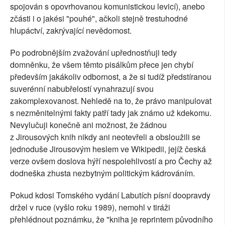
spojován s opovrhovanou komunistickou levicí), anebo
zčásti i o jakési "pouhé", ačkoli stejně trestuhodné
hlupáctví, zakrývající nevědomost.
Po podrobnějším zvažování upřednostňuji tedy
domněnku, že všem těmto pisálkům přece jen chybí
především jakákoliv odbornost, a že si tudíž předstíranou
suverénní nabubřelostí vynahrazují svou
zakomplexovanost. Nehledě na to, že právo manipulovat
s nezměnitelnými fakty patří tady jak známo už kdekomu.
Nevylučuji konečně ani možnost, že žádnou
z Jirousových knih nikdy ani neotevřeli a obsloužili se
jednoduše Jirousovým heslem ve Wikipedii, jejíž česká
verze ovšem doslova hýří nespolehlivostí a pro Čechy až
dodneška zhusta nezbytným politickým kádrováním.
Pokud kdosi Tomského vydání Labutích písní doopravdy
držel v ruce (vyšlo roku 1989), nemohl v tiráži
přehlédnout poznámku, že "kniha je reprintem původního