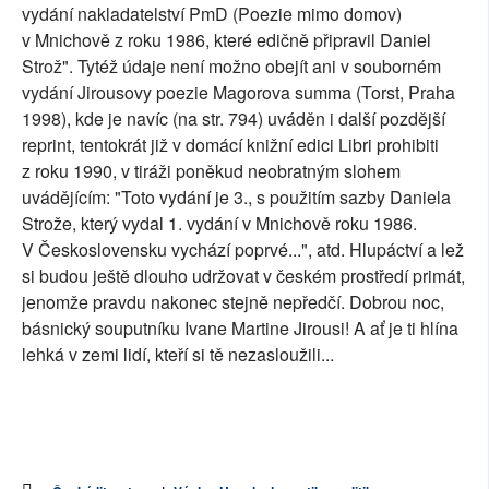
vydání nakladatelství PmD (Poezie mimo domov)
v Mnichově z roku 1986, které edičně připravil Daniel
Strož". Tytéž údaje není možno obejít ani v souborném
vydání Jirousovy poezie Magorova summa (Torst, Praha
1998), kde je navíc (na str. 794) uváděn i další pozdější
reprint, tentokrát již v domácí knižní edici Libri prohibiti
z roku 1990, v tiráži poněkud neobratným slohem
uvádějícím: "Toto vydání je 3., s použitím sazby Daniela
Strože, který vydal 1. vydání v Mnichově roku 1986.
V Československu vychází poprvé...", atd. Hlupáctví a lež
si budou ještě dlouho udržovat v českém prostředí primát,
jenomže pravdu nakonec stejně nepředčí. Dobrou noc,
básnický souputníku Ivane Martine Jirousi! A ať je ti hlína
lehká v zemi lidí, kteří si tě nezasloužili...