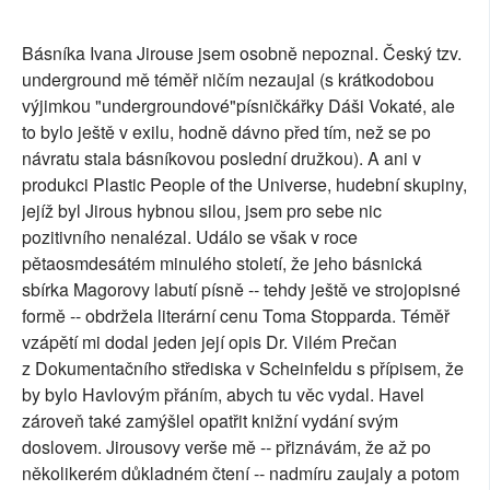
Básníka Ivana Jirouse jsem osobně nepoznal. Český tzv.
underground mě téměř ničím nezaujal (s krátkodobou
výjimkou "undergroundové"písničkářky Dáši Vokaté, ale
to bylo ještě v exilu, hodně dávno před tím, než se po
návratu stala básníkovou poslední družkou). A ani v
produkci Plastic People of the Universe, hudební skupiny,
jejíž byl Jirous hybnou silou, jsem pro sebe nic
pozitivního nenalézal. Událo se však v roce
pětaosmdesátém minulého století, že jeho básnická
sbírka Magorovy labutí písně -- tehdy ještě ve strojopisné
formě -- obdržela literární cenu Toma Stopparda. Téměř
vzápětí mi dodal jeden její opis Dr. Vilém Prečan
z Dokumentačního střediska v Scheinfeldu s přípisem, že
by bylo Havlovým přáním, abych tu věc vydal. Havel
zároveň také zamýšlel opatřit knižní vydání svým
doslovem. Jirousovy verše mě -- přiznávám, že až po
několikerém důkladném čtení -- nadmíru zaujaly a potom