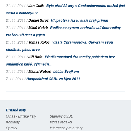
21. 11. 2011 /
Jan Čulík
Byla před 22 lety v Československu možná jiná
cesta k blahobytu?
21. 11. 2011 /
Daniel Strož
Hlupáctví a lež tu stále hrají primát
21. 11. 2011 /
Miloš Kaláb
Rodiče se synem zachraňovali čest rodiny
vraždou tří dcer a jejich ...
21. 11. 2011 /
Tomáš Koloc
Vlasta Chramostová: Otevírám svou
studánku plnou krve
21. 11. 2011 /
Jiří Baťa
Předlistopadová éra totality pohledem bez
omílaných klišé, výjimečn...
21. 11. 2011 /
Michal Rubáš
Léčba Švejkem
7. 11. 2011 /
Hospodaření OSBL za říjen 2011
Britské listy
O nás - Britské listy
Stanovy OSBL
Kontakty
Vzkaz redakci
Opravy
Informace pro autory