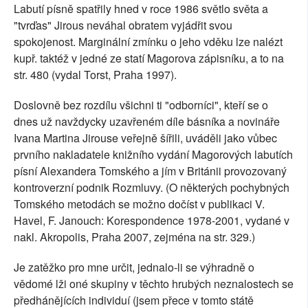
Labutí písně spatřily hned v roce 1986 světlo světa a
"tvrďas" Jirous neváhal obratem vyjádřit svou
spokojenost. Marginální zmínku o jeho vděku lze nalézt
kupř. taktéž v jedné ze statí Magorova zápisníku, a to na
str. 480 (vydal Torst, Praha 1997).
Doslovně bez rozdílu všichni ti "odborníci", kteří se o
dnes už navždycky uzavřeném díle básníka a novináře
Ivana Martina Jirouse veřejně šířili, uváděli jako vůbec
prvního nakladatele knižního vydání Magorových labutích
písní Alexandera Tomského a jím v Británii provozovaný
kontroverzní podnik Rozmluvy. (O některých pochybných
Tomského metodách se možno dočíst v publikaci V.
Havel, F. Janouch: Korespondence 1978-2001, vydané v
nakl. Akropolis, Praha 2007, zejména na str. 329.)
Je zatěžko pro mne určit, jednalo-li se výhradně o
vědomé lži oné skupiny v těchto hrubých neznalostech se
předhánějících individuí (jsem přece v tomto státě