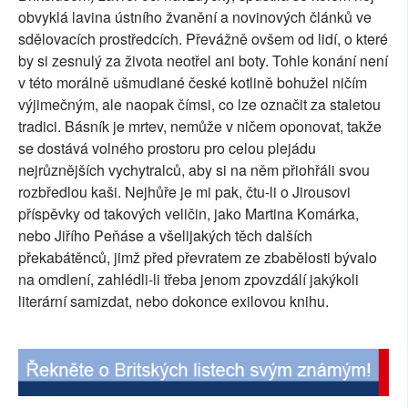
obvyklá lavina ústního žvanění a novinových článků ve
SOCIÁLNÍ SÍTĚ
sdělovacích prostředcích. Převážně ovšem od lidí, o které
by si zesnulý za života neotřel ani boty. Tohle konání není
RUBRIKY
v této morálně ušmudlané české kotlině bohužel ničím
výjimečným, ale naopak čímsi, co lze označit za staletou
PLNÁ VERZE STRÁNEK
tradici. Básník je mrtev, nemůže v ničem oponovat, takže
se dostává volného prostoru pro celou plejádu
nejrůznějších vychytralců, aby si na něm přiohřáli svou
rozbředlou kaši. Nejhůře je mi pak, čtu-li o Jirousovi
příspěvky od takových veličin, jako Martina Komárka,
nebo Jiřího Peňáse a všelijakých těch dalších
překabátěnců, jimž před převratem ze zbabělosti bývalo
na omdlení, zahlédli-li třeba jenom zpovzdálí jakýkoli
literární samizdat, nebo dokonce exilovou knihu.