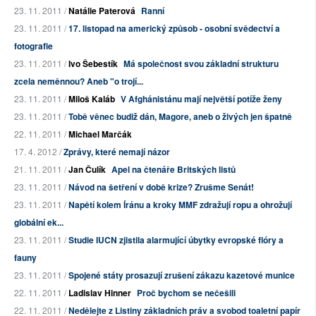
23. 11. 2011 /
Natálie Paterová
Ranní
23. 11. 2011 /
17. listopad na americký způsob - osobní svědectví a
fotografie
23. 11. 2011 /
Ivo Šebestík
Má společnost svou základní strukturu
zcela neměnnou? Aneb "o trojí...
23. 11. 2011 /
Miloš Kaláb
V Afghánistánu mají největší potíže ženy
23. 11. 2011 /
Tobě věnec budiž dán, Magore, aneb o živých jen špatně
22. 11. 2011 /
Michael Marčák
17. 4. 2012 /
Zprávy, které nemají názor
21. 11. 2011 /
Jan Čulík
Apel na čtenáře Britských listů
23. 11. 2011 /
Návod na šetření v době krize? Zrušme Senát!
23. 11. 2011 /
Napětí kolem Íránu a kroky MMF zdražují ropu a ohrožují
globální ek...
23. 11. 2011 /
Studie IUCN zjistila alarmující úbytky evropské flóry a
fauny
23. 11. 2011 /
Spojené státy prosazují zrušení zákazu kazetové munice
22. 11. 2011 /
Ladislav Hinner
Proč bychom se nečešili
22. 11. 2011 /
Nedělejte z Listiny základních práv a svobod toaletní papír