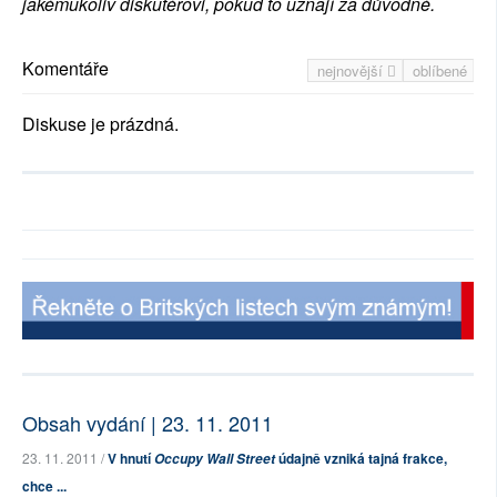
jakémukoliv diskutérovi, pokud to uznají za důvodné.
Komentáře
nejnovější
oblíbené
Diskuse je prázdná.
Obsah vydání | 23. 11. 2011
23. 11. 2011 /
V hnutí
údajně vzniká tajná frakce,
Occupy Wall Street
chce ...