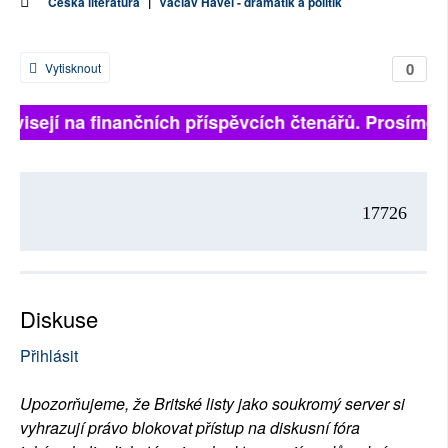
Česká literatura
|
Václav Havel - dramatik a politik
0
Vytisknout
závisejí na finančních příspěvcích čtenářů. Prosíme, p
17726
Diskuse
Přihlásit
Upozorňujeme, že Britské listy jako soukromý server si
vyhrazují právo blokovat přístup na diskusní fóra