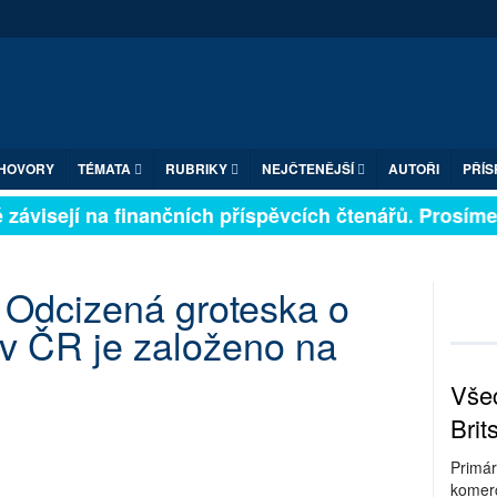
HOVORY
TÉMATA
RUBRIKY
NEJČTENĚJŠÍ
AUTOŘI
PŘÍS
závisejí na finančních příspěvcích čtenářů. Prosíme, p
: Odcizená groteska o
v ČR je založeno na
Všec
Brit
Primár
komerc