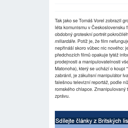
Tak jako se Tomáš Vorel zobrazil gr
léta komunismu v Československu 
obdobný groteskní portrét pokročil
miliardáře
. Potíž je, že film nefung
nepřináší skoro vůbec nic nového: 
předchozích filmů opakuje tytéž in
prodejnosti a manipulovatelnosti vš
Matonoha), který se uchází o koupi 
zabránil, je zákulisní manipulátor Iva
falešnou televizní reportáž, podle 
romského chlapce. Zmanipulovaný tis
zprávu.