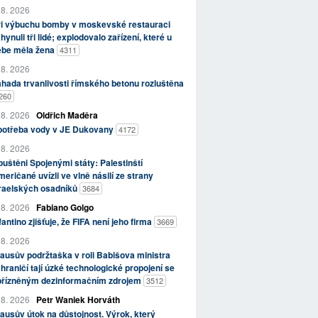
 8. 2026
ři výbuchu bomby v moskevské restauraci
hynuli tři lidé; explodovalo zařízení, které u
ebe měla žena
4311
 8. 2026
hada trvanlivosti římského betonu rozluštěna
260
 8. 2026
Oldřich Maděra
potřeba vody v JE Dukovany
4172
 8. 2026
uštěni Spojenými státy: Palestinští
eričané uvízli ve vlně násilí ze strany
zraelských osadníků
3684
 8. 2026
Fabiano Golgo
fantino zjišťuje, že FIFA není jeho firma
3669
 8. 2026
ausův podržtaška v roli Babišova ministra
hraničí tají úzké technologické propojení se
přízněným dezinformačním zdrojem
3512
 8. 2026
Petr Waniek Horváth
ausův útok na důstojnost. Výrok, který