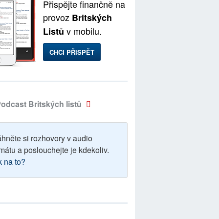
Přispějte finančně na
provoz
Britských
v mobilu.
Listů
CHCI PŘISPĚT
odcast Britských listů
áhněte si rozhovory v audio
mátu a poslouchejte je kdekoliv.
k na to?