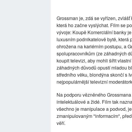
Grossman je, zdá se vyřízen, zvlášť 
která ho začne vyslýchat. Film se p
vývoje: Koupě Komerciální banky j
luxusním podnikatelově bytě, která p
ohrožena na kariérním postupu, a G
spolupracovníkům (ze záhadných dův
koupit televizi, aby mohli šířit vlas
záhadných důvodů opustí mladou blo
středního věku, blondýna skončí s I
nejpopulárnější televizní moderátor
Na podporu vězněného Grossmana vys
intelektuálové a židé. Film tak nazna
všechno je manipulace a podvod, jen
zmanipulovaným "informacím", předk
věří.