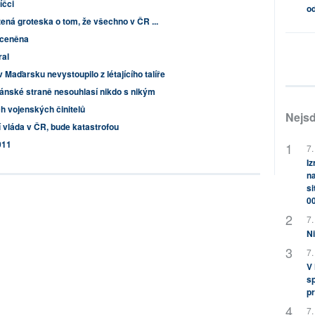
íčci
od
zená groteska o tom, že všechno v ČR ...
oceněna
ral
Maďarsku nevystoupilo z létajícího talíře
ánské straně nesouhlasí nikdo s nikým
ch vojenských činitelů
Nejsd
 vláda v ČR, bude katastrofou
011
7.
Iz
na
si
0
7.
Ni
7.
V
sp
pr
7.