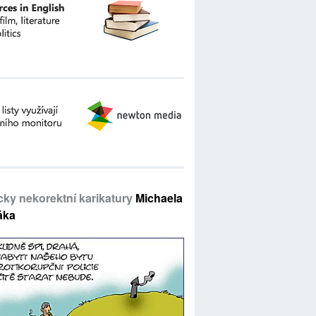
icky nekorektní karikatury
Michaela
áka