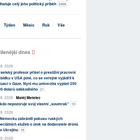
haluje celý jeho politický příběh
3468
Týden
Měsíc
Rok
Vše
ílenější dnes
 8. 2026
raelský profesor přišel o prestižní pracovní
bídku v USA poté, co se veřejně vyjádřil k
tuaci v Gaze. Nyní mu univerzita vyplatí 250
00 dolarů odškodného
21
 8. 2026
Matěj Metelec
kdo nepozoruje svůj vlastní „soumrak“
19
 8. 2026
 Německu zabránili pokusu ruských
eciálních služeb o útok na dodavatele dronů
o Ukrajinu
18
 8. 2026