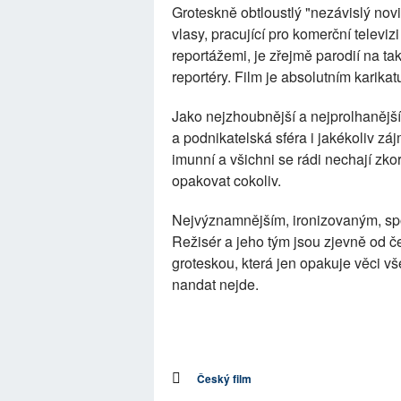
Groteskně obtloustlý "nezávislý no
vlasy, pracující pro komerční televi
reportážemi, je zřejmě parodií na 
reportéry. Film je absolutním karika
Jako nejzhoubnější a nejprolhanější 
a podnikatelská sféra i jakékoliv z
imunní a všichni se rádi nechají zk
opakovat cokoliv.
Nejvýznamnějším, ironizovaným, sp
Režisér a jeho tým jsou zjevně od č
groteskou, která jen opakuje věci 
nandat nejde.
Český film