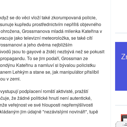
když se do věci vloží také zkorumpovaná policie,
osunuje kupředu prostřednictvím nepříliš objevného
e ohrožena, Grossmanova mladá milenka Kateřina v
racuje jako televizní meteoroložka, se také cítí
rossmanovi a jeho dvěma nejbližším
odů jsou to gayové a židé) nezbývá než se pokusit
tní propagandu. To se jim podaří, Grossman ze
ndýnu Kateřinu a namluví si bývalou policistku
vanem Lehkým a stane se, jak manipulátor přislíbil
kou v zemi.
tupují podplacení romští aktivisté, pražští
čuje, že žádné politické hnutí není autentické,
že veřejnost ve své hlouposti nepřemýšlivosti
ládaným jim údajně "nezávislými novináři", tupě