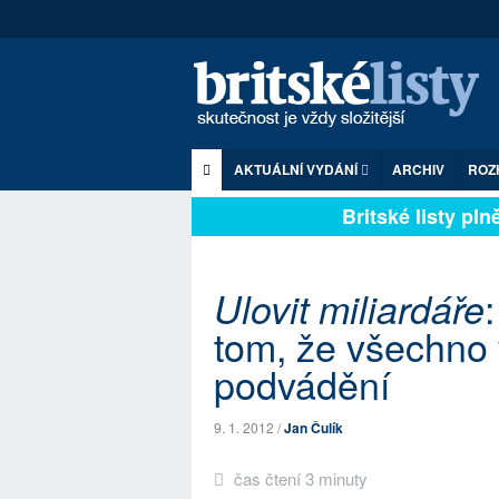
AKTUÁLNÍ VYDÁNÍ
ARCHIV
ROZ
Britské listy plně 
Ulovit miliardáře
tom, že všechno 
podvádění
9. 1. 2012 /
Jan Čulík
čas čtení 3 minuty