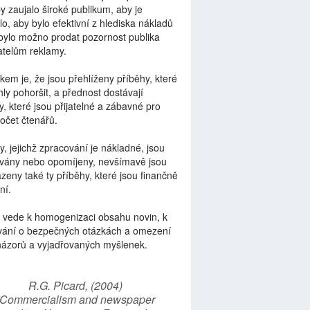
by zaujalo široké publikum, aby je
lo, aby bylo efektivní z hlediska nákladů
bylo možno prodat pozornost publika
telům reklamy.
kem je, že jsou přehlíženy příběhy, které
ly pohoršit, a přednost dostávají
y, které jsou přijatelné a zábavné pro
počet čtenářů.
y, jejichž zpracování je nákladné, jsou
vány nebo opomíjeny, nevšímavě jsou
zeny také ty příběhy, které jsou finančně
ní.
 vede k homogenizaci obsahu novin, k
vání o bezpečných otázkách a omezení
názorů a vyjadřovaných myšlenek.
R.G. Picard, (2004)
“Commercialism and newspaper