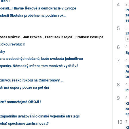
 Íránu
2.
ydělali... Hlavně Řekové a demokracie v Evropě
P
za
losti Skotska proběhne na podzim rok...
s
5.
Zá
osef Mrázek
,
Jan Prokeš
,
František Krejča
,
Fratišek Postupa
4
ickou revoluci!
3.
luhy
S
trana svobodných občanů, bude svoboda jednotlivce
4.
 opasky. Německý stát na tom masivně vydělává
Op
Am
i
zuřivou reakcí Skotů na Cameronovy ...
4.
tí má úspory pouze na pět dní
In
3.
níze? samozřejmě OBOJÍ !
Kl
za
s
ápadního uvažování o čínské vojenské strategii
7.
oboha) spěcháme zachraňovat?
Kl