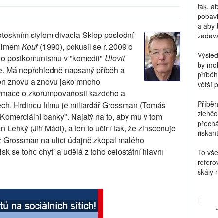
tak, a
pobavi
a aby 
oteskním stylem divadla Sklep poslední
zadava
filmem
Kouř
(1990), pokusil se r. 2009 o
Výsled
ého postkomunismu v "komedii"
Ulovit
by moh
uje. Má nepřehledně napsaný příběh a
příběh
jen znovu a znovu jako mnoho
větší 
formace o zkorumpovanosti každého a
Příběh
ech. Hrdinou filmu je miliardář Grossman (Tomáš
zlehčo
"Komerciální banky". Najatý na to, aby mu v tom
přechá
n Lehký (Jiří Mádl), a ten to učiní tak, že zinscenuje
riskant
níž Grossman na ulici údajně zkopal malého
k se toho chytí a udělá z toho celostátní hlavní
To vše
refero
škály 