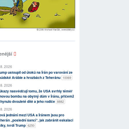
enější
 8. 2026
ump ustoupil od útoků na Írán po varování ze
aúdské Arábie a hrozbách z Teheránu
10069
 8. 2026
kazy nasvědčují tomu, že USA svrhly téměř
novou bombu na obytný dům v Íránu, přičemž
hynulo dvouleté dítě a jeho rodiče
8882
 8. 2026
vá jednání mezi USA a Íránem jsou pro
herán „poslední šancí“, jak zabránit eskalaci
lky, tvrdí Trump
6250