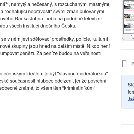
vinář", nemytý a nečesaný, s rozcuchanými mastnými
zi a "odhalující nepravosti" svými zmanipulovanými
takového Radka Johna, nebo na podobné televizní
turou všech institucí dnešního Česka.
se v něm jeví sdělovací prostředky, policie, kulturní
ájmové skupiny jsou hned na dalším místě. Nikdo není
orumpovat penězi. Za peníze budou na veřejnosti
P
olečenským ideálem je být "slavnou moderátorkou".
eské současnosti hluboce odcizeni, jenže povrchní
St
všeobecně známé, to všem těm "kriminálníkům"
for
Ja