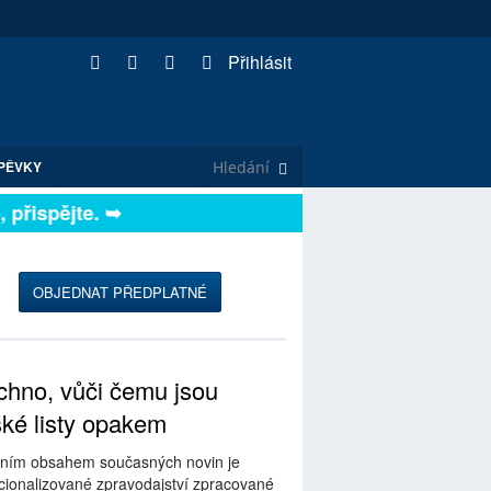
Přihlásit
PĚVKY
řispějte. ➥
OBJEDNAT PŘEDPLATNÉ
hno, vůči čemu jsou
ské listy opakem
ním obsahem současných novin je
ionalizované zpravodajství zpracované