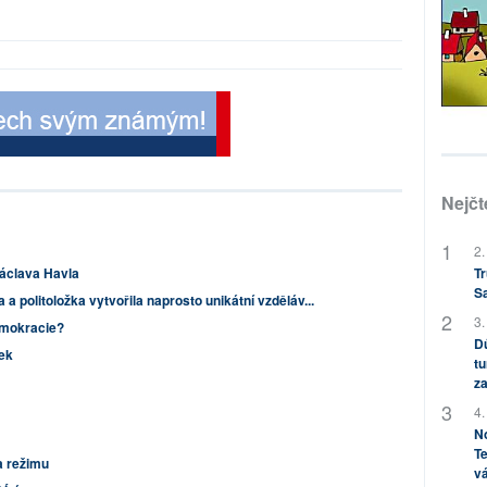
Nejčt
2.
áclava Havla
Tr
S
a politoložka vytvořila naprosto unikátní vzděláv...
3.
demokracie?
Dů
ek
tu
za
4.
No
Te
a režimu
vá