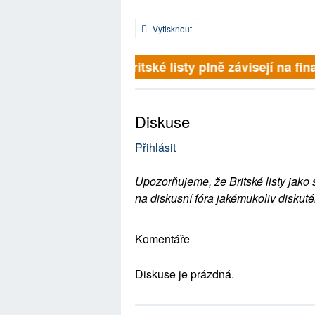
Vytisknout
Britské listy plně závisejí na fina
Diskuse
Přihlásit
Upozorňujeme, že Britské listy jako 
na diskusní fóra jakémukoliv diskuté
Komentáře
Diskuse je prázdná.