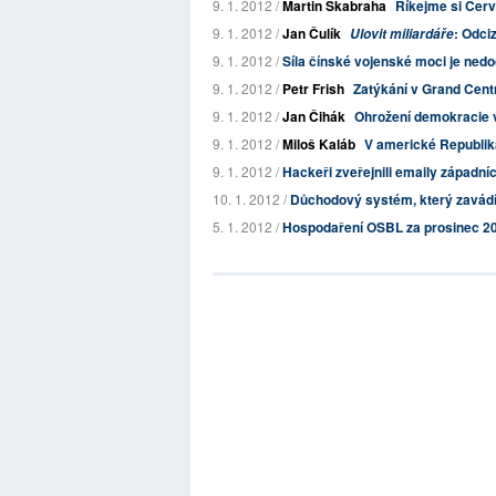
9. 1. 2012 /
Martin Škabraha
Říkejme si Červ
9. 1. 2012 /
Jan Čulík
: Odci
Ulovit miliardáře
9. 1. 2012 /
Síla čínské vojenské moci je ned
9. 1. 2012 /
Petr Frish
Zatýkání v Grand Cent
9. 1. 2012 /
Jan Čihák
Ohrožení demokracie v 
9. 1. 2012 /
Miloš Kaláb
V americké Republik
9. 1. 2012 /
Hackeři zveřejnili emaily západní
10. 1. 2012 /
Důchodový systém, který zavádí
5. 1. 2012 /
Hospodaření OSBL za prosinec 2