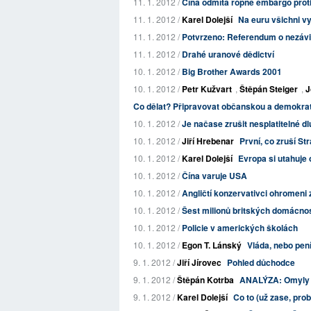
11. 1. 2012 /
Čína odmítá ropné embargo proti
11. 1. 2012 /
Karel Dolejší
Na euru všichni v
11. 1. 2012 /
Potvrzeno: Referendum o nezávis
11. 1. 2012 /
Drahé uranové dědictví
10. 1. 2012 /
Big Brother Awards 2001
10. 1. 2012 /
Petr Kužvart
,
Štěpán Steiger
,
J
Co dělat? Připravovat občanskou a demokrat
10. 1. 2012 /
Je načase zrušit nesplatitelné d
10. 1. 2012 /
Jiří Hrebenar
První, co zruší S
10. 1. 2012 /
Karel Dolejší
Evropa si utahuje
10. 1. 2012 /
Čína varuje USA
10. 1. 2012 /
Angličtí konzervativci ohromeni 
10. 1. 2012 /
Šest milionů britských domácnos
10. 1. 2012 /
Policie v amerických školách
10. 1. 2012 /
Egon T. Lánský
Vláda, nebo pe
9. 1. 2012 /
Jiří Jírovec
Pohled důchodce
9. 1. 2012 /
Štěpán Kotrba
ANALÝZA: Omyly z
9. 1. 2012 /
Karel Dolejší
Co to (už zase, pr