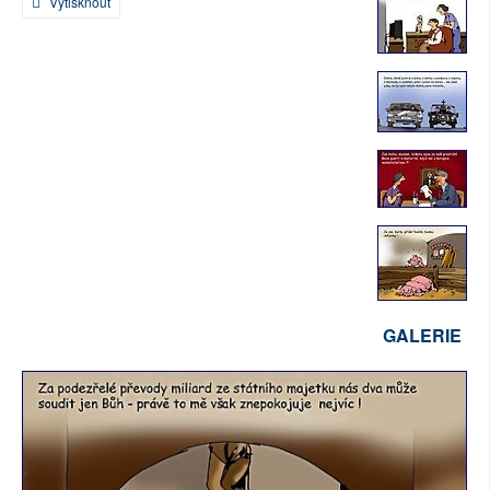
Vytisknout
SOCIÁLNÍ SÍTĚ
RUBRIKY
PLNÁ VERZE STRÁNEK
GALERIE