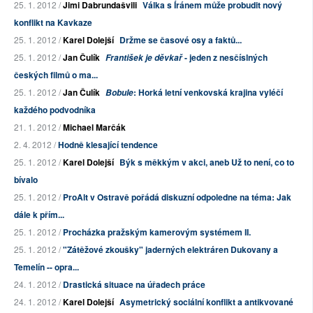
25. 1. 2012 /
Jimi Dabrundašvili
Válka s Íránem může probudit nový
konflikt na Kavkaze
25. 1. 2012 /
Karel Dolejší
Držme se časové osy a faktů...
25. 1. 2012 /
Jan Čulík
- jeden z nesčíslných
František je děvkař
českých filmů o ma...
25. 1. 2012 /
Jan Čulík
: Horká letní venkovská krajina vyléčí
Bobule
každého podvodníka
21. 1. 2012 /
Michael Marčák
2. 4. 2012 /
Hodně klesající tendence
25. 1. 2012 /
Karel Dolejší
Býk s měkkým v akci, aneb Už to není, co to
bívalo
25. 1. 2012 /
ProAlt v Ostravě pořádá diskuzní odpoledne na téma: Jak
dále k přím...
25. 1. 2012 /
Procházka pražským kamerovým systémem II.
25. 1. 2012 /
"Zátěžové zkoušky" jaderných elektráren Dukovany a
Temelín -- opra...
24. 1. 2012 /
Drastická situace na úřadech práce
24. 1. 2012 /
Karel Dolejší
Asymetrický sociální konflikt a antikvované