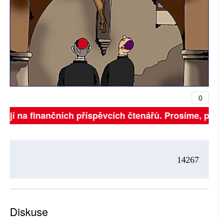
0
isejí na finančních příspěvcích čtenářů. Prosíme, přis
14267
Diskuse