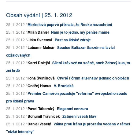
Obsah vydání | 25. 1. 2012
25. 1. 2012 /
Merkelová poprvé přiznala, že Řecko nezachrání
25. 1. 2012 /
Milan Daniel
Nám je to jedno, my peníze máme
25. 1. 2012 /
Jitka Švecová
Past na lidské zdroje
25. 1. 2012 /
Lubomír Molnár
Soudce Baltazar Garzón na lavici
obžalovaných
25. 1. 2012 /
Karel Dolejší
Šílení krávové na scéně, aneb Zdravý kus, to
zní hrdě
25. 1. 2012 /
Ilona Švihlíková
Čtvrté Fórum alternativ jednalo o volbách
25. 1. 2012 /
Ondřej Hanus
V. Branická
25. 1. 2012 /
Premiér Cameron požaduje "reformu" evropského soudu
pro lidská práva
25. 1. 2012 /
Pavel Táborský
Elegantní cenzura
25. 1. 2012 /
Bohumil Trávníček
Zatmění všech hlav
25. 1. 2012 /
Daniel Veselý
Válka proti Íránu je prozatím vedena v rámci
"nízké intenzity"