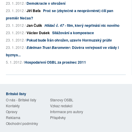
23. 1. 2012 /
Demokracie v ohrožení
23. 1. 2012 /
Jiří Baťa
Proč se (zbytečně a neoprávněně) čílí pan
premiér Nečas?
23. 1. 2012 /
Jan Čulík
- film, který nepřináší nic nového
Hlídač č. 47
23. 1. 2012 /
Václav Dušek
Silážování a kompostace
23. 1. 2012 /
Pokud bude Írán ohrožen, uzavře Hormuzský průliv
23. 1. 2012 /
: Důvěra veřejnosti ve vlády i
Edelman Trust Barometer
byznys...
5. 1. 2012 /
Hospodaření OSBL za prosinec 2011
Britské listy
O nás - Britské listy
Stanovy OSBL
Kontakty
Vzkaz redakci
Opravy
Informace pro autory
Reklama
Příspěvky
Obchodní podmínky