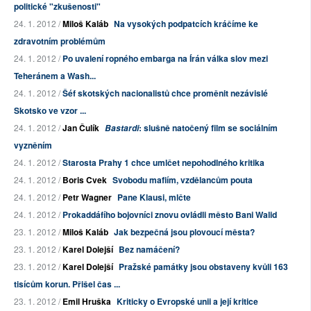
politické "zkušenosti"
24. 1. 2012 /
Miloš Kaláb
Na vysokých podpatcích kráčíme ke
zdravotním problémům
24. 1. 2012 /
Po uvalení ropného embarga na Írán válka slov mezi
Teheránem a Wash...
24. 1. 2012 /
Šéf skotských nacionalistů chce proměnit nezávislé
Skotsko ve vzor ...
24. 1. 2012 /
Jan Čulík
: slušně natočený film se sociálním
Bastardi
vyzněním
24. 1. 2012 /
Starosta Prahy 1 chce umlčet nepohodlného kritika
24. 1. 2012 /
Boris Cvek
Svobodu mafiím, vzdělancům pouta
24. 1. 2012 /
Petr Wagner
Pane Klausi, mlčte
24. 1. 2012 /
Prokaddáfího bojovníci znovu ovládli město Bani Walid
23. 1. 2012 /
Miloš Kaláb
Jak bezpečná jsou plovoucí města?
23. 1. 2012 /
Karel Dolejší
Bez namáčení?
23. 1. 2012 /
Karel Dolejší
Pražské památky jsou obstaveny kvůli 163
tisícům korun. Přišel čas ...
23. 1. 2012 /
Emil Hruška
Kriticky o Evropské unii a její kritice