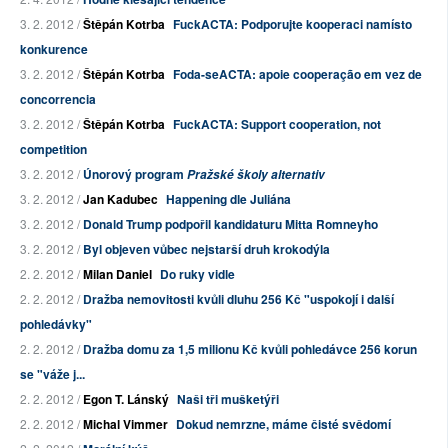
3. 2. 2012 /
Štěpán Kotrba
FuckACTA: Podporujte kooperaci namísto
konkurence
3. 2. 2012 /
Štěpán Kotrba
Foda-seACTA: apoie cooperação em vez de
concorrencia
3. 2. 2012 /
Štěpán Kotrba
FuckACTA: Support cooperation, not
competition
3. 2. 2012 /
Únorový program
Pražské školy alternativ
3. 2. 2012 /
Jan Kadubec
Happening dle Juliána
3. 2. 2012 /
Donald Trump podpořil kandidaturu Mitta Romneyho
3. 2. 2012 /
Byl objeven vůbec nejstarší druh krokodýla
2. 2. 2012 /
Milan Daniel
Do ruky vidle
2. 2. 2012 /
Dražba nemovitosti kvůli dluhu 256 Kč "uspokojí i další
pohledávky"
2. 2. 2012 /
Dražba domu za 1,5 milionu Kč kvůli pohledávce 256 korun
se "váže j...
2. 2. 2012 /
Egon T. Lánský
Naši tři mušketýři
2. 2. 2012 /
Michal Vimmer
Dokud nemrzne, máme čisté svědomí