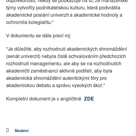
odpovědností, někdy se poukazuje na to, že manažerské
týmy vytvořily podnikatelskou kulturu, která podvrátila
akademické poslání univerzit a akademické hodnoty a
ochromila kolegialitu."
V dokumentu se dále praví mj:
"Je důležité, aby rozhodnutí akademických shromáždění
(senát univerzit) nebyla čistě schvalováním předchozích
rozhodnutí managementu, ale aby se na rozhodnutích
akademičtí zaměstnanci aktivně podíleli, aby byla
akademická shromáždění autentickými fóry pro
akademickou debatu a správu vysokých škol."
Kompletní dokument je v angličtině
ZDE
Školství