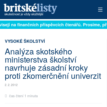
visejí na finančních příspěvcích čtenářů. Prosíme, při
PŘIHLÁSIT
AKTUÁLNÍ VYDÁNÍ
VYSOKÉ ŠKOLSTVÍ
ARCHIV
Analýza skotského
ministerstva školství
ROZHOVORY
navrhuje zásadní kroky
TÉMATA
proti zkomerčnění univerzit
NEJČTENĚJŠÍ ZA 7 DNÍ
2. 2. 2012
AUTOŘI
čas čtení 1 minuta
PŘÍSPĚVKY NA PROVOZ