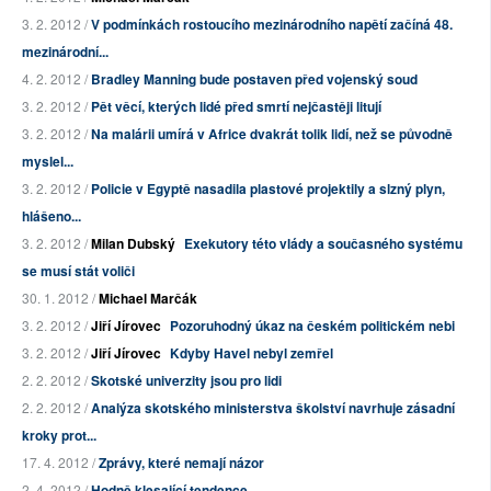
3. 2. 2012 /
V podmínkách rostoucího mezinárodního napětí začíná 48.
mezinárodní...
4. 2. 2012 /
Bradley Manning bude postaven před vojenský soud
3. 2. 2012 /
Pět věcí, kterých lidé před smrtí nejčastěji litují
3. 2. 2012 /
Na malárii umírá v Africe dvakrát tolik lidí, než se původně
myslel...
3. 2. 2012 /
Policie v Egyptě nasadila plastové projektily a slzný plyn,
hlášeno...
3. 2. 2012 /
Milan Dubský
Exekutory této vlády a současného systému
se musí stát voliči
30. 1. 2012 /
Michael Marčák
3. 2. 2012 /
Jiří Jírovec
Pozoruhodný úkaz na českém politickém nebi
3. 2. 2012 /
Jiří Jírovec
Kdyby Havel nebyl zemřel
2. 2. 2012 /
Skotské univerzity jsou pro lidi
2. 2. 2012 /
Analýza skotského ministerstva školství navrhuje zásadní
kroky prot...
17. 4. 2012 /
Zprávy, které nemají názor
2. 4. 2012 /
Hodně klesající tendence