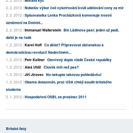
2. 2. 2012 /
Morální kýč
2. 2. 2012 /
Nobelův výbor čelí vyšetřování kvůli udělování ceny za mír
2. 2. 2012 /
Spisovatelka Lenka Procházková komentuje trestní
oznámení na Domini...
2. 2. 2012 /
Immanuel Wallerstein
Bin Ládinova past: jeden už padl,
další je na řadě
1. 2. 2012 /
Karel Hoff
Co dělat? Připravovat občanskou a
demokratickou revoluci! Nadechněm...
1. 2. 2012 /
Petr Kellner
Otevřený dopis vládě České republiky
1. 2. 2012 /
Aleš Uhlíř
Člověk míň než pes?
1. 2. 2012 /
Jiří Jírovec
No nekupte takovou pohledávku!
1. 2. 2012 /
Obama dotazován, proč USA chtějí soudit britského
studenta
5. 1. 2012 /
Hospodaření OSBL za prosinec 2011
Britské listy