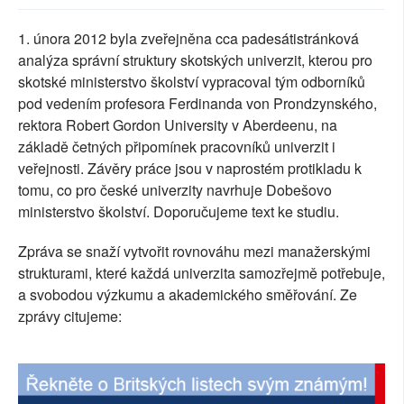
SOCIÁLNÍ SÍTĚ
1. února 2012 byla zveřejněna cca padesátistránková
analýza správní struktury skotských univerzit, kterou pro
RUBRIKY
skotské ministerstvo školství vypracoval tým odborníků
pod vedením profesora Ferdinanda von Prondzynského,
PLNÁ VERZE STRÁNEK
rektora Robert Gordon University v Aberdeenu, na
základě četných připomínek pracovníků univerzit i
veřejnosti. Závěry práce jsou v naprostém protikladu k
tomu, co pro české univerzity navrhuje Dobešovo
ministerstvo školství. Doporučujeme text ke studiu.
Zpráva se snaží vytvořit rovnováhu mezi manažerskými
strukturami, které každá univerzita samozřejmě potřebuje,
a svobodou výzkumu a akademického směřování. Ze
zprávy citujeme: