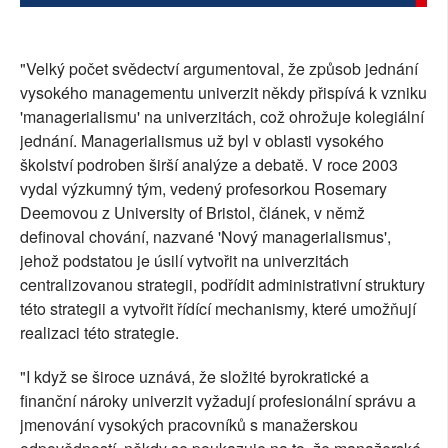
"Velký počet svědectví argumentoval, že způsob jednání
vysokého managementu univerzit někdy přispívá k vzniku
'managerialismu' na univerzitách, což ohrožuje kolegiální
jednání. Managerialismus už byl v oblasti vysokého
školství podroben širší analýze a debatě. V roce 2003
vydal výzkumný tým, vedený profesorkou Rosemary
Deemovou z University of Bristol, článek, v němž
definoval chování, nazvané 'Nový managerialismus',
jehož podstatou je úsilí vytvořit na univerzitách
centralizovanou strategii, podřídit administrativní struktury
této strategii a vytvořit řídící mechanismy, které umožňují
realizaci této strategie.
"I když se široce uznává, že složité byrokratické a
finanční nároky univerzit vyžadují profesionální správu a
jmenování vysokých pracovníků s manažerskou