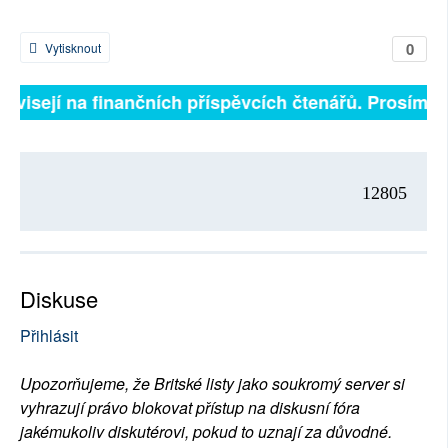
0
Vytisknout
závisejí na finančních příspěvcích čtenářů. Prosíme, 
12805
Diskuse
Přihlásit
Upozorňujeme, že Britské listy jako soukromý server si
vyhrazují právo blokovat přístup na diskusní fóra
jakémukoliv diskutérovi, pokud to uznají za důvodné.