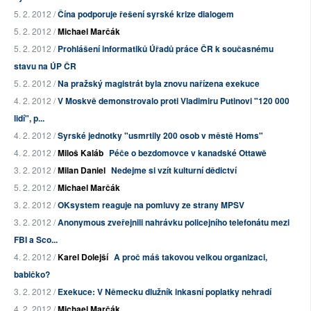
5. 2. 2012 /
Čína podporuje řešení syrské krize dialogem
5. 2. 2012 /
Michael Marčák
5. 2. 2012 /
Prohlášení informatiků Úřadů práce ČR k současnému
stavu na ÚP ČR
5. 2. 2012 /
Na pražský magistrát byla znovu nařízena exekuce
4. 2. 2012 /
V Moskvě demonstrovalo proti Vladimiru Putinovi "120 000
lidí", p...
4. 2. 2012 /
Syrské jednotky "usmrtily 200 osob v městě Homs"
4. 2. 2012 /
Miloš Kaláb
Péče o bezdomovce v kanadské Ottawě
3. 2. 2012 /
Milan Daniel
Nedejme si vzít kulturní dědictví
5. 2. 2012 /
Michael Marčák
3. 2. 2012 /
OKsystem reaguje na pomluvy ze strany MPSV
3. 2. 2012 /
Anonymous zveřejnili nahrávku policejního telefonátu mezi
FBI a Sco...
4. 2. 2012 /
Karel Dolejší
A proč máš takovou velkou organizaci,
babičko?
3. 2. 2012 /
Exekuce: V Německu dlužník inkasní poplatky nehradí
4. 2. 2012 /
Michael Marčák