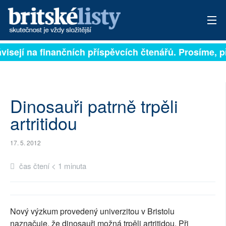
ávisejí na finančních příspěvcích čtenářů. Prosíme, př
PŘIHLÁSIT
AKTUÁLNÍ VYDÁNÍ
ARCHIV
Dinosauři patrně trpěli
artritidou
ROZHOVORY
17. 5. 2012
TÉMATA
čas čtení < 1 minuta
NEJČTENĚJŠÍ ZA 7 DNÍ
AUTOŘI
Nový výzkum provedený univerzitou v Bristolu
PŘÍSPĚVKY NA PROVOZ
naznačuje, že dinosauři možná trpěli artritidou. Při