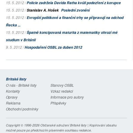
15. 5. 2012 /
Policie zadržela Davida Ratha kvůli podezření z korupce
15. 5. 2012 /
Stanislav A. Hošek
Poslední zvonění
15. 5. 2012 /
Evropští politikové a finanční trhy se připravují na odchod
Řecka ...
15. 5. 2012 /
Špatně koncipovaná maturita z matematiky ohrozí mé
studium v Británii
9. 5. 2012 /
Hospodaření OSBL za duben 2012
Britské listy
O nás - Britské listy
Stanovy OSBL
Kontakty
Vzkaz redakci
Opravy
Informace pro autory
Reklama
Příspěvky
Obchodní podmínky
Copyright © 1996-2026
Občanské sdružení Britské listy
| Kopírování obsahu
možné pouze po předchozím písemném souhlasu redakce.