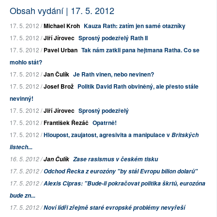
Obsah vydání | 17. 5. 2012
17. 5. 2012 /
Michael Kroh
Kauza Rath: zatím jen samé otazníky
17. 5. 2012 /
Jiří Jírovec
Sprostý podezřelý Rath II
17. 5. 2012 /
Pavel Urban
Tak nám zatkli pana hejtmana Ratha. Co se
mohlo stát?
17. 5. 2012 /
Jan Čulík
Je Rath vinen, nebo nevinen?
17. 5. 2012 /
Josef Brož
Politik David Rath obviněný, ale přesto stále
nevinný!
17. 5. 2012 /
Jiří Jírovec
Sprostý podezřelý
17. 5. 2012 /
František Řezáč
Opatrně!
17. 5. 2012 /
Hloupost, zaujatost, agresivita a manipulace v
Britských
listech...
16. 5. 2012 /
Jan Čulík
Zase rasismus v českém tisku
17. 5. 2012 /
Odchod Řecka z eurozóny "by stál Evropu bilion dolarů"
17. 5. 2012 /
Alexis Cipras: "Bude-li pokračovat politika škrtů, eurozóna
bude zn...
17. 5. 2012 /
Noví lídři zřejmě staré evropské problémy nevyřeší