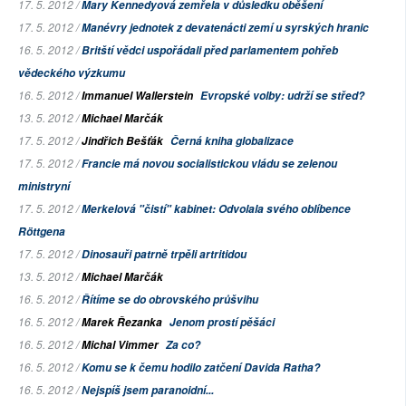
17. 5. 2012 /
Mary Kennedyová zemřela v důsledku oběšení
17. 5. 2012 /
Manévry jednotek z devatenácti zemí u syrských hranic
16. 5. 2012 /
Britští vědci uspořádali před parlamentem pohřeb
vědeckého výzkumu
16. 5. 2012 /
Immanuel Wallerstein
Evropské volby: udrží se střed?
13. 5. 2012 /
Michael Marčák
17. 5. 2012 /
Jindřich Bešťák
Černá kniha globalizace
17. 5. 2012 /
Francie má novou socialistickou vládu se zelenou
ministryní
17. 5. 2012 /
Merkelová "čistí" kabinet: Odvolala svého oblíbence
Röttgena
17. 5. 2012 /
Dinosauři patrně trpěli artritidou
13. 5. 2012 /
Michael Marčák
16. 5. 2012 /
Řítíme se do obrovského průšvihu
16. 5. 2012 /
Marek Řezanka
Jenom prostí pěšáci
16. 5. 2012 /
Michal Vimmer
Za co?
16. 5. 2012 /
Komu se k čemu hodilo zatčení Davida Ratha?
16. 5. 2012 /
Nejspíš jsem paranoidní...