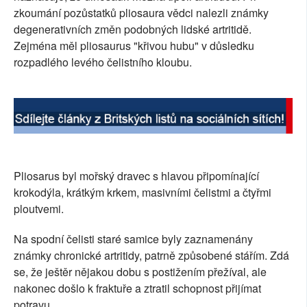
zkoumání pozůstatků pliosaura vědci nalezli známky
SOCIÁLNÍ SÍTĚ
degenerativních změn podobných lidské artritidě.
Zejména měl pliosaurus "křivou hubu" v důsledku
RUBRIKY
rozpadlého levého čelistního kloubu.
PLNÁ VERZE STRÁNEK
Pliosarus byl mořský dravec s hlavou připomínající
krokodýla, krátkým krkem, masivními čelistmi a čtyřmi
ploutvemi.
Na spodní čelisti staré samice byly zaznamenány
známky chronické artritidy, patrně způsobené stářím. Zdá
se, že ještěr nějakou dobu s postižením přežíval, ale
nakonec došlo k fraktuře a ztratil schopnost přijímat
potravu.