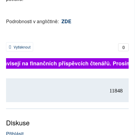
Podrobnosti v angličtině:
ZDE
0
Vytisknout
ě závisejí na finančních příspěvcích čtenářů. Prosíme,
11848
Diskuse
Přihlásit