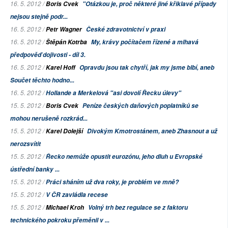
16. 5. 2012 /
Boris Cvek
"Otázkou je, proč některé jiné křiklavé případy
nejsou stejně podr...
16. 5. 2012 /
Petr Wagner
České zdravotnictví v praxi
16. 5. 2012 /
Štěpán Kotrba
My, krávy počítačem řízené a mlhavá
předpověď dojivosti - díl 3.
16. 5. 2012 /
Karel Hoff
Opravdu jsou tak chytří, jak my jsme blbí, aneb
Součet těchto hodno...
16. 5. 2012 /
Hollande a Merkelová "asi dovolí Řecku úlevy"
15. 5. 2012 /
Boris Cvek
Peníze
českých
daňových poplatníků se
mohou nerušeně rozkrád...
15. 5. 2012 /
Karel Dolejší
Divokým Kmotrostánem, aneb Zhasnout a už
nerozsvítit
15. 5. 2012 /
Řecko nemůže opustit eurozónu, jeho dluh u Evropské
ústřední banky ...
15. 5. 2012 /
Práci sháním už dva roky, je problém ve mně?
15. 5. 2012 /
V ČR zavládla recese
15. 5. 2012 /
Michael Kroh
Volný trh bez regulace se z faktoru
technického pokroku přeměnil v ...