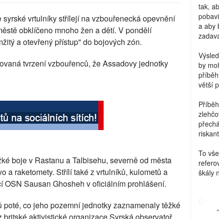
tak, a
pobavi
 syrské vrtulníky střílejí na vzbouřenecká opevnění
a aby 
ěstě obklíčeno mnoho žen a dětí. V pondělí
zadava
itý a otevřený přístup" do bojových zón.
Výsled
kovaná tvrzení vzbouřenců, že Assadovy jednotky
by moh
.
příběh
větší 
Příběh
zlehčo
přechá
riskant
To vše
ké boje v Rastanu a Talbisehu, severně od města
refero
a raketomety. Střílí také z vrtulníků, kulometů a
škály 
čí OSN Sausan Ghosheh v oficiálním prohlášení.
ků poté, co jeho pozemní jednotky zaznamenaly těžké
 britské aktivistické organizace Syrská observatoř