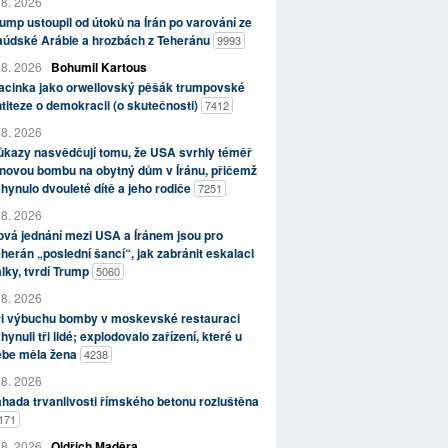
 8. 2026
ump ustoupil od útoků na Írán po varování ze
aúdské Arábie a hrozbách z Teheránu
9993
 8. 2026
Bohumil Kartous
acinka jako orwellovský pěšák trumpovské
titeze o demokracii (o skutečnosti)
7412
 8. 2026
kazy nasvědčují tomu, že USA svrhly téměř
novou bombu na obytný dům v Íránu, přičemž
hynulo dvouleté dítě a jeho rodiče
7251
 8. 2026
vá jednání mezi USA a Íránem jsou pro
herán „poslední šancí“, jak zabránit eskalaci
lky, tvrdí Trump
5060
 8. 2026
ři výbuchu bomby v moskevské restauraci
hynuli tři lidé; explodovalo zařízení, které u
ebe měla žena
4238
 8. 2026
hada trvanlivosti římského betonu rozluštěna
171
 8. 2026
Oldřich Maděra