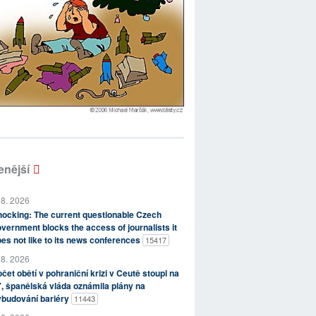
enější
 8. 2026
ocking: The current questionable Czech
vernment blocks the access of journalists it
es not like to its news conferences
15417
 8. 2026
čet obětí v pohraniční krizi v Ceutě stoupl na
, španělská vláda oznámila plány na
ybudování bariéry
11443