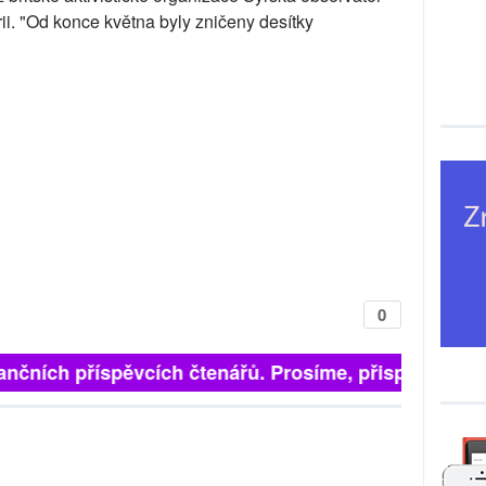
rii. "Od konce května byly zničeny desítky
0
ančních příspěvcích čtenářů. Prosíme, přispějte. ➥