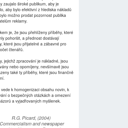
by zaujalo široké publikum, aby je
lo, aby bylo efektivní z hlediska nákladů
bylo možno prodat pozornost publika
telům reklamy.
kem je, že jsou přehlíženy příběhy, které
ly pohoršit, a přednost dostávají
y, které jsou přijatelné a zábavné pro
počet čtenářů.
y, jejichž zpracování je nákladné, jsou
vány nebo opomíjeny, nevšímavě jsou
zeny také ty příběhy, které jsou finančně
ní.
 vede k homogenizaci obsahu novin, k
vání o bezpečných otázkách a omezení
názorů a vyjadřovaných myšlenek.
R.G. Picard, (2004)
“Commercialism and newspaper