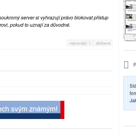
soukromý server si vyhrazují právo blokovat přístup
rovi, pokud to uznají za důvodné.
nejnovější
oblíbené
P
St
for
Ja