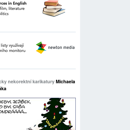
icky nekorektní karikatury
Michaela
áka