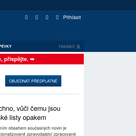
Přihlásit
PĚVKY
přispějte. ➥
OBJEDNAT PŘEDPLATNÉ
hno, vůči čemu jsou
ské listy opakem
ním obsahem současných novin je
ionalizované zpravodajství zpracované