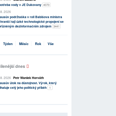
potřeba vody v JE Dukovany
4070
 8. 2026
ausův podržtaška v roli Babišova ministra
hraničí tají úzké technologické propojení se
přízněným dezinformačním zdrojem
3441
Týden
Měsíc
Rok
Vše
ílenější dnes
 8. 2026
Petr Waniek Horváth
ausův útok na důstojnost. Výrok, který
haluje celý jeho politický příběh
1