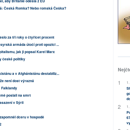
l, aby Británie odešla z EU
vá: Česká Romka? Nebo romská Češka?
slo za tři roky o čtyřicet procent
syrská armáda útočí proti opozici ...
italismu, jak ji popsal Karel Marx
y české politiky
Nejčt
istánu a v Afghánistánu destabiliz...
ože není dost výrazná
1.
a Falklandy
Sh
go
 mě poslali na smrt
do
asazení v Sýrii
1.
Po
 zapomněl dceru v hospodě
67
v
2