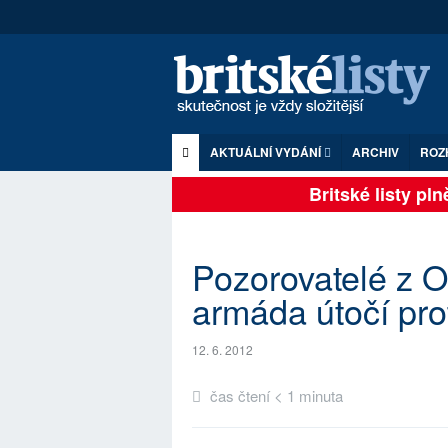
AKTUÁLNÍ VYDÁNÍ
ARCHIV
ROZ
Britské listy plně 
Pozorovatelé z O
armáda útočí pro
12. 6. 2012
čas čtení < 1 minuta