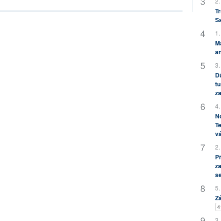
2.
Tr
S
1.
M
an
3.
Dů
tu
za
4.
No
Te
vá
2.
P
za
s
5.
Zá
4
3.