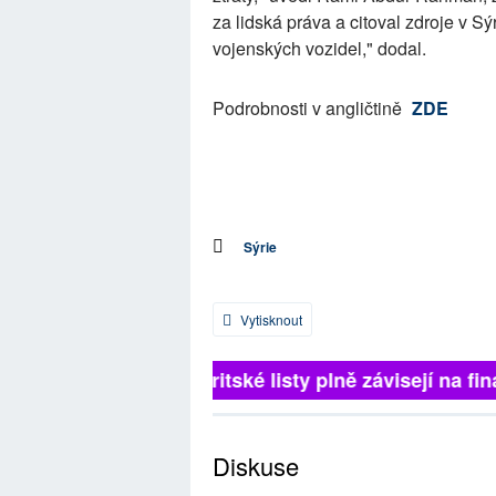
za lidská práva a citoval zdroje v Sý
vojenských vozidel," dodal.
Podrobnosti v angličtině
ZDE
Sýrie
Vytisknout
Britské listy plně závisejí na fin
Diskuse