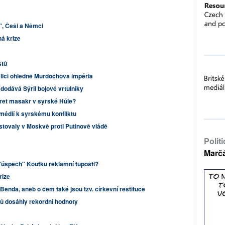
", Češi a Němci
á krize
stů
alici ohledně Murdochova impéria
 dodává Sýrii bojové vrtulníky
ret masakr v syrské Húle?
 médií k syrskému konfliktu
stovaly v Moskvě proti Putinově vládě
Polit
Marč
 "úspěch" Koutku reklamní tuposti?
rize
Benda, aneb o čem také jsou tzv. církevní restituce
ů dosáhly rekordní hodnoty