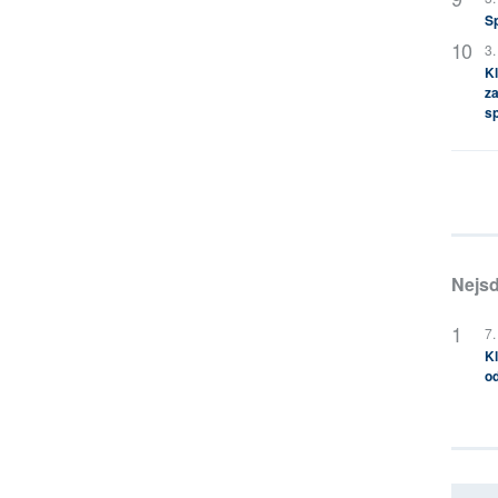
S
3.
Kl
za
s
Nejsd
7.
Kl
od