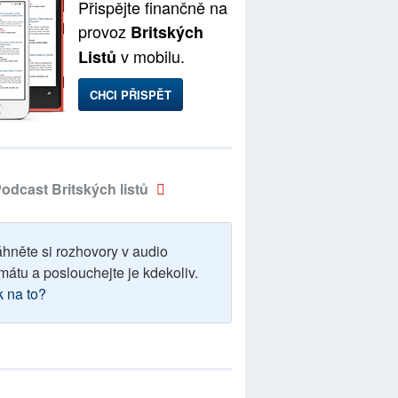
Přispějte finančně na
provoz
Britských
v mobilu.
Listů
CHCI PŘISPĚT
odcast Britských listů
áhněte si rozhovory v audio
mátu a poslouchejte je kdekoliv.
k na to?