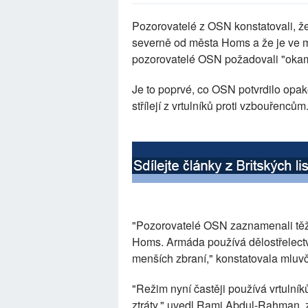
Pozorovatelé z OSN konstatovali, že
severně od města Homs a že je ve m
pozorovatelé OSN požadovali "okamž
Je to poprvé, co OSN potvrdilo opa
střílejí z vrtulníků proti vzbouřencům
"Pozorovatelé OSN zaznamenali těž
Homs. Armáda používá dělostřelectvo 
menších zbraní," konstatovala mluv
"Režim nyní častěji používá vrtulní
ztráty," uvedl Rami Abdul-Rahman, z