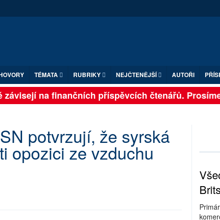
HOVORY
TÉMATA
RUBRIKY
NEJČTENĚJŠÍ
AUTOŘI
PŘÍS
závisejí na finančních příspěvcích čtenářů. Prosíme, 
SN potvrzují, že syrská
ti opozici ze vzduchu
Všec
Brit
Primár
komerc