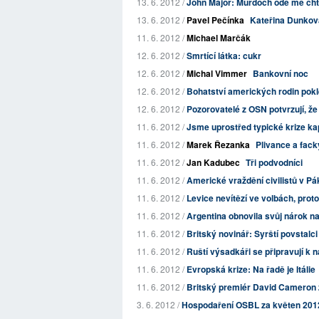
13. 6. 2012 /
John Major: Murdoch ode mě chtě
13. 6. 2012 /
Pavel Pečínka
Kateřina Dunko
11. 6. 2012 /
Michael Marčák
12. 6. 2012 /
Smrtící látka: cukr
12. 6. 2012 /
Michal Vimmer
Bankovní noc
12. 6. 2012 /
Bohatství amerických rodin pokle
12. 6. 2012 /
Pozorovatelé z OSN potvrzují, že 
11. 6. 2012 /
Jsme uprostřed typické krize kap
11. 6. 2012 /
Marek Řezanka
Plivance a fack
11. 6. 2012 /
Jan Kadubec
Tři podvodníci
11. 6. 2012 /
Americké vraždění civilistů v Pák
11. 6. 2012 /
Levice nevítězí ve volbách, prot
11. 6. 2012 /
Argentina obnovila svůj nárok n
11. 6. 2012 /
Britský novinář: Syrští povstalci
11. 6. 2012 /
Ruští výsadkáři se připravují k n
11. 6. 2012 /
Evropská krize: Na řadě je Itálie
11. 6. 2012 /
Britský premiér David Cameron
3. 6. 2012 /
Hospodaření OSBL za květen 201