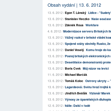
Obsah vydání | 13. 6. 2012
13. 6. 2012 /
Egon T. Lánský
Lidice - "Sudety
13. 6. 2012 /
Stanislav Heczko
Naše současn
13. 6. 2012 /
Zdeněk Rous
Workfare
4. 6. 2012 /
Modernizace serveru Britských li
13. 6. 2012 /
Vážný rozkol v britské vládní ko
13. 6. 2012 /
Spojené státy obvinily Rusko, že
13. 6. 2012 /
Daniel Veselý
Komu hraje do ka
13. 6. 2012 /
Postoj britských elektronických
13. 6. 2012 /
Desetitisíce demonstrantů prote
13. 6. 2012 /
Boris Cvek
Můj názor na levici
11. 6. 2012 /
Michael Marčák
13. 6. 2012 /
Tomáš Koloc
Ostrovy ukryty --
13. 6. 2012 /
Lagardeová: Světu hrozí trojitá k
13. 6. 2012 /
Jindřich Bešťák
Vizionář Marek 
13. 6. 2012 /
Výnosy ze španělských dluhopis
12. 6. 2012 /
Itálie: Další v řadě