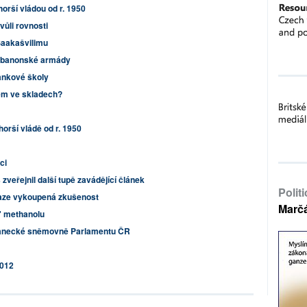
horší vládou od r. 1950
ůli rovnosti
 Saakašvilimu
 libanonské armády
ankové školy
em ve skladech?
horší vládě od r. 1950
ci
zveřejnil další tupě zavádějící článek
Polit
raze vykoupená zkušenost
Marč
t" methanolu
lanecké sněmovně Parlamentu ČR
2012