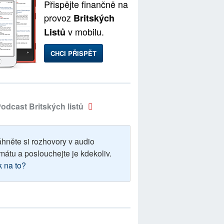
Přispějte finančně na
provoz
Britských
v mobilu.
Listů
CHCI PŘISPĚT
odcast Britských listů
áhněte si rozhovory v audio
mátu a poslouchejte je kdekoliv.
k na to?