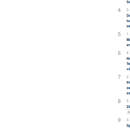
S
3.
Dů
tu
za
1.
M
an
4.
No
Te
vá
2.
P
za
s
5.
Zá
4
3.
S