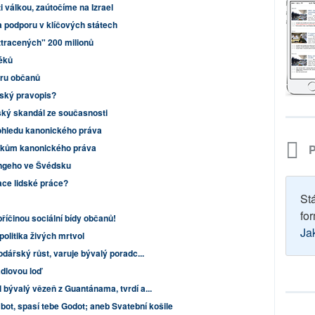
ti válkou, zaútočíme na Izrael
 podporu v klíčových státech
tracených" 200 milionů
éků
ěru občanů
ský pravopis?
řský skandál ze současnosti
pohledu kanonického práva
P
ikům kanonického práva
ngeho ve Švédsku
ace lidské práce?
St
for
 příčinou sociální bídy občanů!
Ja
olitika živých mrtvol
odářský růst, varuje bývalý poradc...
adlovou loď
 bývalý vězeň z Guantánama, tvrdí a...
bot, spasí tebe Godot; aneb Svatební košile