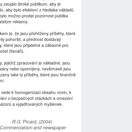
by zaujalo široké publikum, aby je
lo, aby bylo efektivní z hlediska nákladů
bylo možno prodat pozornost publika
telům reklamy.
kem je, že jsou přehlíženy příběhy, které
ly pohoršit, a přednost dostávají
y, které jsou přijatelné a zábavné pro
počet čtenářů.
y, jejichž zpracování je nákladné, jsou
vány nebo opomíjeny, nevšímavě jsou
zeny také ty příběhy, které jsou finančně
ní.
 vede k homogenizaci obsahu novin, k
vání o bezpečných otázkách a omezení
názorů a vyjadřovaných myšlenek.
R.G. Picard, (2004)
“Commercialism and newspaper