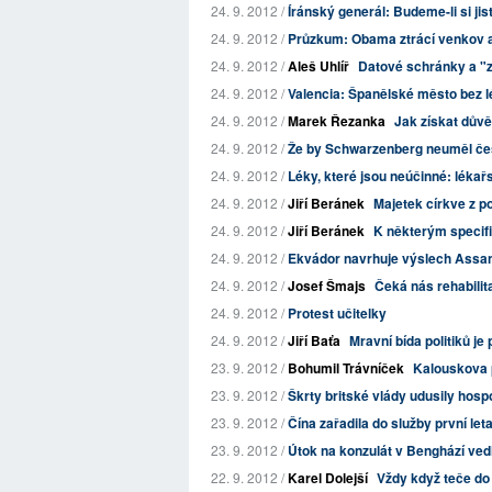
24. 9. 2012 /
Íránský generál: Budeme-li si jis
24. 9. 2012 /
Průzkum: Obama ztrácí venkov a
24. 9. 2012 /
Aleš Uhlíř
Datové schránky a "z
24. 9. 2012 /
Valencia: Španělské město bez l
24. 9. 2012 /
Marek Řezanka
Jak získat dův
24. 9. 2012 /
Že by Schwarzenberg neuměl če
24. 9. 2012 /
Léky, které jsou neúčinné: léka
24. 9. 2012 /
Jiří Beránek
Majetek církve z 
24. 9. 2012 /
Jiří Beránek
K některým specif
24. 9. 2012 /
Ekvádor navrhuje výslech Assa
24. 9. 2012 /
Josef Šmajs
Čeká nás rehabilit
24. 9. 2012 /
Protest učitelky
24. 9. 2012 /
Jiří Baťa
Mravní bída politiků je
23. 9. 2012 /
Bohumil Trávníček
Kalouskova p
23. 9. 2012 /
Škrty britské vlády udusily hosp
23. 9. 2012 /
Čína zařadila do služby první let
23. 9. 2012 /
Útok na konzulát v Benghází vedl
22. 9. 2012 /
Karel Dolejší
Vždy když teče do 