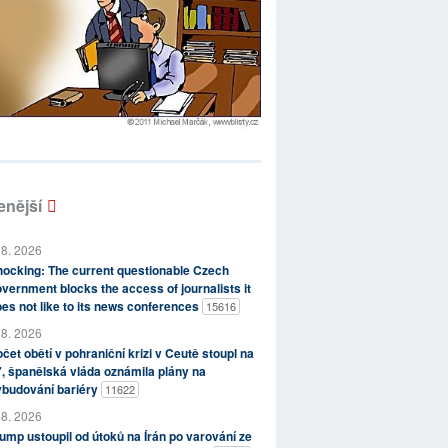
enější
 8. 2026
ocking: The current questionable Czech
vernment blocks the access of journalists it
es not like to its news conferences
15616
 8. 2026
čet obětí v pohraniční krizi v Ceutě stoupl na
, španělská vláda oznámila plány na
ybudování bariéry
11622
 8. 2026
ump ustoupil od útoků na Írán po varování ze