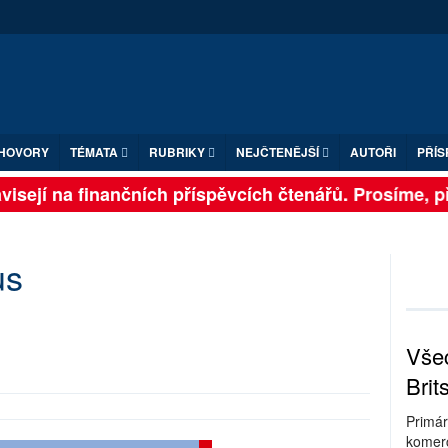
HOVORY
TÉMATA
RUBRIKY
NEJČTENĚJŠÍ
AUTOŘI
PŘÍS
isejí na finančních příspěvcích čtenářů. Prosíme, při
us
Všec
Brit
Primár
komerc