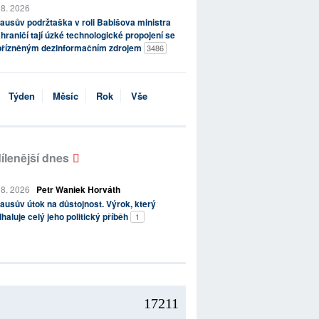
 8. 2026
ausův podržtaška v roli Babišova ministra
hraničí tají úzké technologické propojení se
přízněným dezinformačním zdrojem
3486
Týden
Měsíc
Rok
Vše
ílenější dnes
 8. 2026
Petr Waniek Horváth
ausův útok na důstojnost. Výrok, který
haluje celý jeho politický příběh
1
17211