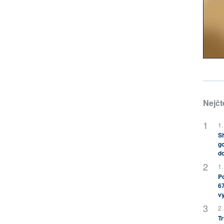
Nejčt
1.
Sh
go
do
1.
Po
67
v
2.
Tr