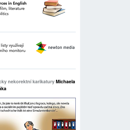
icky nekorektní karikatury
Michaela
áka