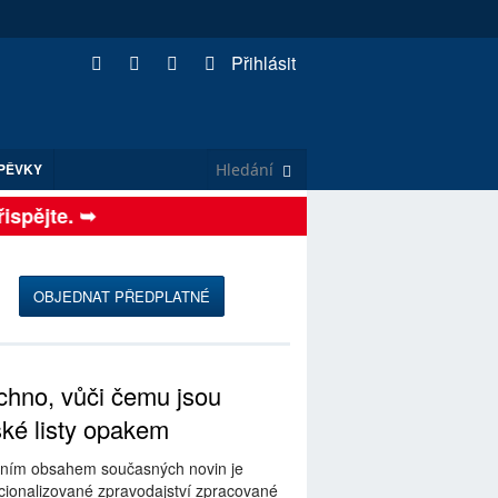
Přihlásit
PĚVKY
spějte. ➥
OBJEDNAT PŘEDPLATNÉ
hno, vůči čemu jsou
ské listy opakem
ním obsahem současných novin je
ionalizované zpravodajství zpracované