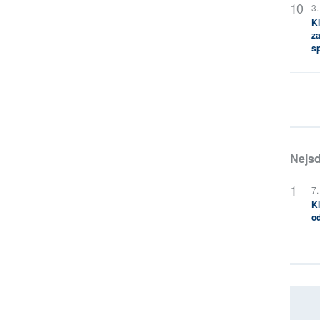
3.
Kl
za
s
Nejsd
7.
Kl
od