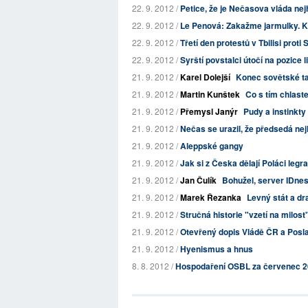
22. 9. 2012 /
Petice, že je Nečasova vláda nej
22. 9. 2012 /
Le Penová: Zakažme jarmulky. Kv
22. 9. 2012 /
Třetí den protestů v Tbilisi proti
22. 9. 2012 /
Syrští povstalci útočí na pozice
21. 9. 2012 /
Karel Dolejší
Konec sovětské t
21. 9. 2012 /
Martin Kunštek
Co s tím chlast
21. 9. 2012 /
Přemysl Janýr
Pudy a instinkty
21. 9. 2012 /
Nečas se urazil, že předsedá nej
21. 9. 2012 /
Aleppské gangy
21. 9. 2012 /
Jak si z Česka dělají Poláci legra
21. 9. 2012 /
Jan Čulík
Bohužel, server IDnes 
21. 9. 2012 /
Marek Řezanka
Levný stát a d
21. 9. 2012 /
Stručná historie "vzetí na milos
21. 9. 2012 /
Otevřený dopis Vládě ČR a Pos
21. 9. 2012 /
Hyenismus a hnus
8. 8. 2012 /
Hospodaření OSBL za červenec 