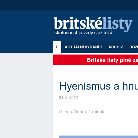
AKTUÁLNÍ VYDÁNÍ
ARCHIV
ROZ
Britské listy plně záv
Hyenismus a hn
21. 9. 2012
čas čtení < 1 minuta