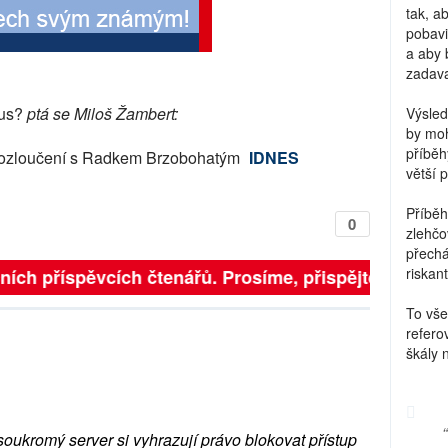
tak, a
pobavi
a aby 
zadava
nus?
ptá se Miloš Žambert:
Výsled
by moh
příběh
ozloučení s Radkem Brzobohatým
IDNES
větší 
Příběh
0
zlehčo
přechá
riskant
ních příspěvcích čtenářů. Prosíme, přispějte. ➥
To vše
refero
škály 
soukromý server si vyhrazují právo blokovat přístup