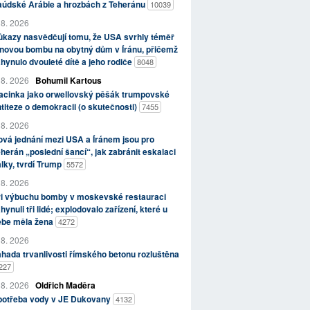
aúdské Arábie a hrozbách z Teheránu
10039
 8. 2026
kazy nasvědčují tomu, že USA svrhly téměř
novou bombu na obytný dům v Íránu, přičemž
hynulo dvouleté dítě a jeho rodiče
8048
 8. 2026
Bohumil Kartous
acinka jako orwellovský pěšák trumpovské
titeze o demokracii (o skutečnosti)
7455
 8. 2026
vá jednání mezi USA a Íránem jsou pro
herán „poslední šancí“, jak zabránit eskalaci
lky, tvrdí Trump
5572
 8. 2026
ři výbuchu bomby v moskevské restauraci
hynuli tři lidé; explodovalo zařízení, které u
ebe měla žena
4272
 8. 2026
hada trvanlivosti římského betonu rozluštěna
227
 8. 2026
Oldřich Maděra
potřeba vody v JE Dukovany
4132