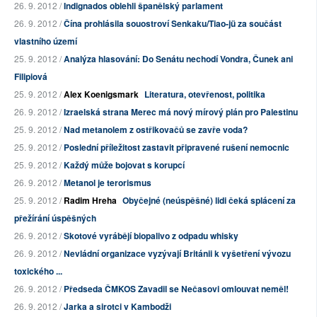
26. 9. 2012 /
Indignados oblehli španělský parlament
26. 9. 2012 /
Čína prohlásila souostroví Senkaku/Tiao-jü za součást
vlastního území
25. 9. 2012 /
Analýza hlasování: Do Senátu nechodí Vondra, Čunek ani
Filipiová
25. 9. 2012 /
Alex Koenigsmark
Literatura, otevřenost, politika
26. 9. 2012 /
Izraelská strana Merec má nový mírový plán pro Palestinu
25. 9. 2012 /
Nad metanolem z ostřikovačů se zavře voda?
25. 9. 2012 /
Poslední příležitost zastavit připravené rušení nemocnic
25. 9. 2012 /
Každý může bojovat s korupcí
26. 9. 2012 /
Metanol je terorismus
25. 9. 2012 /
Radim Hreha
Obyčejné (neúspěšné) lidi čeká splácení za
přežírání úspěšných
26. 9. 2012 /
Skotové vyrábějí biopalivo z odpadu whisky
26. 9. 2012 /
Nevládní organizace vyzývají Británii k vyšetření vývozu
toxického ...
26. 9. 2012 /
Předseda ČMKOS Zavadil se Nečasovi omlouvat neměl!
26. 9. 2012 /
Jarka a sirotci v Kambodži