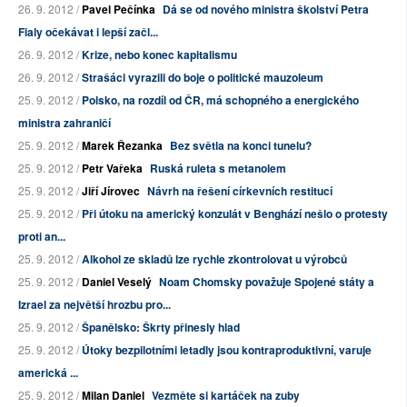
26. 9. 2012 /
Pavel Pečínka
Dá se od nového ministra školství Petra
Fialy očekávat i lepší začl...
26. 9. 2012 /
Krize, nebo konec kapitalismu
26. 9. 2012 /
Strašáci vyrazili do boje o politické mauzoleum
25. 9. 2012 /
Polsko, na rozdíl od ČR, má schopného a energického
ministra zahraničí
25. 9. 2012 /
Marek Řezanka
Bez světla na konci tunelu?
25. 9. 2012 /
Petr Vařeka
Ruská ruleta s metanolem
25. 9. 2012 /
Jiří Jírovec
Návrh na řešení církevních restitucí
25. 9. 2012 /
Při útoku na americký konzulát v Benghází nešlo o protesty
proti an...
25. 9. 2012 /
Alkohol ze skladů lze rychle zkontrolovat u výrobců
25. 9. 2012 /
Daniel Veselý
Noam Chomsky považuje Spojené státy a
Izrael za největší hrozbu pro...
25. 9. 2012 /
Španělsko: Škrty přinesly hlad
25. 9. 2012 /
Útoky bezpilotními letadly jsou kontraproduktivní, varuje
americká ...
25. 9. 2012 /
Milan Daniel
Vezměte si kartáček na zuby