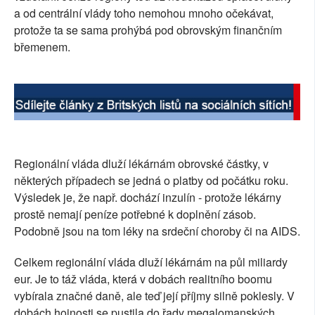
a od centrální vlády toho nemohou mnoho očekávat,
SOCIÁLNÍ SÍTĚ
protože ta se sama prohýbá pod obrovským finančním
břemenem.
RUBRIKY
PLNÁ VERZE STRÁNEK
Regionální vláda dluží lékárnám obrovské částky, v
některých případech se jedná o platby od počátku roku.
Výsledek je, že např. dochází inzulín - protože lékárny
prostě nemají peníze potřebné k doplnění zásob.
Podobně jsou na tom léky na srdeční choroby či na AIDS.
Celkem regionální vláda dluží lékárnám na půl miliardy
eur. Je to táž vláda, která v dobách realitního boomu
vybírala značné daně, ale teď její příjmy silně poklesly. V
dobách hojnosti se pustila do řady megalomanských