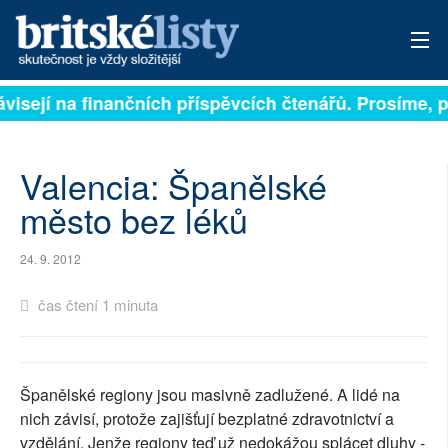
ávisejí na finančních příspěvcích čtenářů. Prosíme, p
PŘIHLÁSIT
AKTUÁLNÍ VYDÁNÍ
Valencia: Španělské
ARCHIV
město bez léků
ROZHOVORY
24. 9. 2012
TÉMATA
čas čtení 1 minuta
NEJČTENĚJŠÍ ZA 7 DNÍ
AUTOŘI
Španělské regiony jsou masivně zadlužené. A lidé na
nich závisí, protože zajišťují bezplatné zdravotnictví a
PŘÍSPĚVKY NA PROVOZ
vzdělání. Jenže regiony teď už nedokážou splácet dluhy -