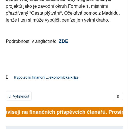
projektů jako je závodní okruh Formule 1, místními
přezdívaný "Cesta plýtvání". Očekává pomoc z Madridu,
jenže i ten si může vypůjčit peníze jen velmi draho.
Podrobnosti v angličtině:
ZDE
Hypoteční, finanční ... ekonomická krize
0
Vytisknout
ě závisejí na finančních příspěvcích čtenářů. Prosíme,