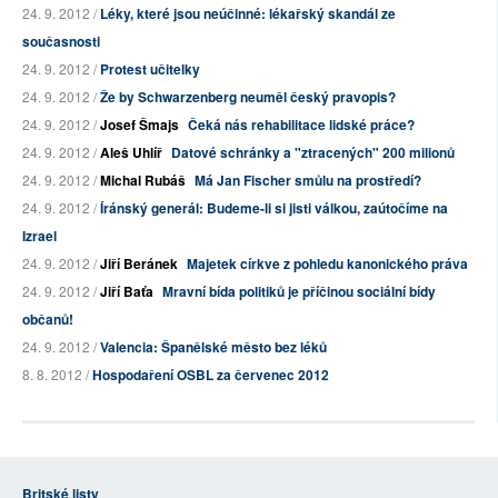
24. 9. 2012 /
Léky, které jsou neúčinné: lékařský skandál ze
současnosti
24. 9. 2012 /
Protest učitelky
24. 9. 2012 /
Že by Schwarzenberg neuměl český pravopis?
24. 9. 2012 /
Josef Šmajs
Čeká nás rehabilitace lidské práce?
24. 9. 2012 /
Aleš Uhlíř
Datové schránky a "ztracených" 200 milionů
24. 9. 2012 /
Michal Rubáš
Má Jan Fischer smůlu na prostředí?
24. 9. 2012 /
Íránský generál: Budeme-li si jisti válkou, zaútočíme na
Izrael
24. 9. 2012 /
Jiří Beránek
Majetek církve z pohledu kanonického práva
24. 9. 2012 /
Jiří Baťa
Mravní bída politiků je příčinou sociální bídy
občanů!
24. 9. 2012 /
Valencia: Španělské město bez léků
8. 8. 2012 /
Hospodaření OSBL za červenec 2012
Britské listy