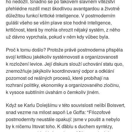
ho nedožil. Snadno se po takovém slavném vítězství
přehlédne rozdíl mezi škodlivou avantgardou a životně
důležitou funkcí kritické inteligence. V postmoderním
guláši všeho se vším plave sice hodně inteligence,
kritičnost, která by mohla ohrozit nějaký systém, z něho
už dávno vyprchala, pokud v něm kdy vůbec byla.
Proč k tomu došlo? Protože právě postmoderna přispěla
svojí kritikou jakékoliv systémovosti a organizovanosti
k rozložení levice. Její diskurs slouží uchování statu quo,
znemožňuje jakýkoliv koordinovaný odpor a odklání
pozornost od reálných procesů, které probíhají na
rozhraní politiky, ekonomiky a organizovaného zločinu,
k vysoce subtilním úvahám o čemkoliv jiném.
Když se Karlu Dolejšímu v této souvislosti nelíbí Boisvert,
snad vezme na milost aspoň Le Goffa: "Filozofové
postmodernity neustále opakují: jsme v poušti a nebylo
by k ničemu litovat toho. K ďáblu s duchem syntézy,