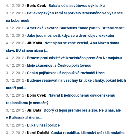
4. 12. 2012 /
Boris Cvek
Bakala očistí světovou cyklistiku
3. 12. 2012 /
Pět evropských zemí si pozvalo izraelského velvyslance
na kobereček
3. 12. 2012 /
Americká kavárna Starbucks "bude platit v Británii daně"
3. 12. 2012 /
Jaké jsou možnosti, když se u dveří objeví exekutor
4. 12. 2012 /
Jiří Kalát
Netanjahu se zase vzteká, Abu Mazen doma
slaví, EU si není ničím j...
4. 12. 2012 /
Protest proti návštěvě izraelského premiéra Netanjahua
4. 12. 2012 /
Moje zkušenost s Českou pojišťovnou
3. 12. 2012 /
Česká pojišťovna už nepoužívá rozhodčí řízení
3. 12. 2012 /
Budeme reagovat na všechny kritické články, pokud jejich
autoři pod...
3. 12. 2012 /
Boris Cvek
Návrat k jednoduchému osvícenskému
racionalismu je nemožný
3. 12. 2012 /
Jiří Baťa
Dobrý či lepší premiér ještě žije. Ne u nás, ale
v Bulharsku! Aneb:...
3. 12. 2012 /
Etika v naší politice
3. 12. 2012 /
Karel Dolejší
Česká republika, klientský stát klientského