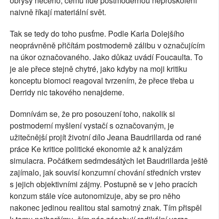
obrysy něčeho, čemu lidé postmodernou neproškolení
naivně říkají materiální svět.
Tak se tedy do toho pusťme. Podle Karla Dolejšího
neoprávněně přičítám postmoderně zálibu v označujícím
na úkor označovaného. Jako důkaz uvádí Foucaulta. To
je ale přece stejně chytré, jako kdyby na moji kritiku
konceptu biomoci reagoval tvrzením, že přece třeba u
Derridy nic takového nenajdeme.
Domnívám se, že pro posouzení toho, nakolik si
postmoderní myšlení vystačí s označovaným, je
užitečnější projít životní dílo Jeana Baudrillarda od rané
práce Ke kritice politické ekonomie až k analýzám
simulacra. Počátkem sedmdesátých let Baudrillarda ještě
zajímalo, jak souvisí konzumní chování středních vrstev
s jejich objektivními zájmy. Postupně se v jeho pracích
konzum stále více autonomizuje, aby se pro něho
nakonec jedinou realitou stal samotný znak. Tím přispěl