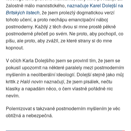
žalostně málo marxistického,
naznačuje Karel Dolejší na
SOCIÁLNÍ SÍTĚ
Britských listech
, že jsem prolezlý dogmatickou verzí
tohoto učení, a proto nechápu emancipační náboj
RUBRIKY
postmoderny. Každý z těch dvou si mne prostě pěkně
postmoderně přečetl po svém. Ne proto, aby pochopil, co
PLNÁ VERZE STRÁNEK
píšu, ale proto, aby zvážil, ze které strany si do mne
kopnout.
V očích Karla Dolejšího jsem se provinil tím, že jsem se
pokusil upozornit na některé paralely mezi postmoderním
myšlením a neoliberální ideologií. Dolejší stejně jako můj
kritik z
Haló novin
naznačují, že jsem pisálek, nečtu
klasiky a napadám něco, o čem vlastně pořádně nic
nevím.
Polemizovat s takzvaně postmoderním myšlením je věc
obtížná a nebezpečná.