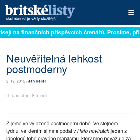
isejí na finančních příspěvcích čtenářů. Prosíme, přis
PŘIHLÁSIT
AKTUÁLNÍ VYDÁNÍ
Neuvěřitelná lehkost
ARCHIV
postmoderny
ROZHOVORY
2. 12. 2012 /
Jan Keller
TÉMATA
čas čtení 8 minut
NEJČTENĚJŠÍ ZA 7 DNÍ
AUTOŘI
Žijeme ve vyloženě postmoderní době. Ve stejném
týdnu, ve kterém si mne podal v
Haló novinách
jeden z
PŘÍSPĚVKY NA PROVOZ
ideologů toho pravého marxismu, který mne považuje za