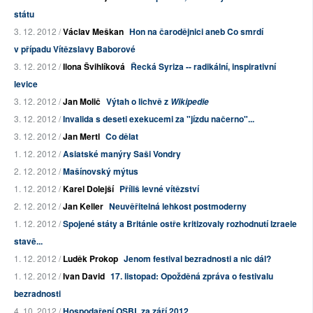
státu
3. 12. 2012 /
Václav Meškan
Hon na čarodějnici aneb Co smrdí
v případu Vítězslavy Baborové
3. 12. 2012 /
Ilona Švihlíková
Řecká Syriza -- radikální, inspirativní
levice
3. 12. 2012 /
Jan Molič
Výtah o lichvě z
Wikipedie
3. 12. 2012 /
Invalida s deseti exekucemi za "jízdu načerno"...
3. 12. 2012 /
Jan Mertl
Co dělat
1. 12. 2012 /
Asiatské manýry Saši Vondry
2. 12. 2012 /
Mašínovský mýtus
1. 12. 2012 /
Karel Dolejší
Příliš levné vítězství
2. 12. 2012 /
Jan Keller
Neuvěřitelná lehkost postmoderny
1. 12. 2012 /
Spojené státy a Británie ostře kritizovaly rozhodnutí Izraele
stavě...
1. 12. 2012 /
Luděk Prokop
Jenom festival bezradnosti a nic dál?
1. 12. 2012 /
Ivan David
17. listopad: Opožděná zpráva o festivalu
bezradnosti
4. 10. 2012 /
Hospodaření OSBL za září 2012