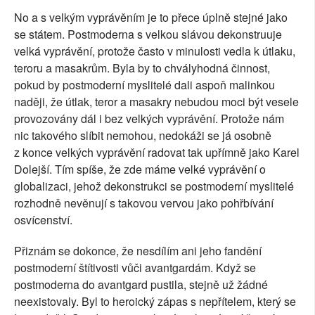
No a s velkým vyprávěním je to přece úplně stejné jako
se státem. Postmoderna s velkou slávou dekonstruuje
velká vyprávění, protože často v minulosti vedla k útlaku,
teroru a masakrům. Byla by to chvályhodná činnost,
pokud by postmoderní myslitelé dali aspoň malinkou
naději, že útlak, teror a masakry nebudou moci být vesele
provozovány dál i bez velkých vyprávění. Protože nám
nic takového slíbit nemohou, nedokáži se já osobně
z konce velkých vyprávění radovat tak upřímně jako Karel
Dolejší. Tím spíše, že zde máme velké vyprávění o
globalizaci, jehož dekonstrukci se postmoderní myslitelé
rozhodně nevěnují s takovou vervou jako pohřbívání
osvícenství.
Přiznám se dokonce, že nesdílím ani jeho fandění
postmoderní štítivosti vůči avantgardám. Když se
postmoderna do avantgard pustila, stejně už žádné
neexistovaly. Byl to heroický zápas s nepřítelem, který se