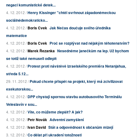
negaci komunistické detek...
4. 12. 2012 /
Henry Kissinger "chtěl svrhnout západoněmeckou
sociálnědemokraticko...
4. 12. 2012 /
Boris Cvek
Jak Nečas doučuje svého úředníka
matematice
4. 12. 2012 /
Boris Cvek
Proč se rozplývat nad nějakým těhotenstvím?
4. 12. 2012 /
Marek Řezanka
Nesedněme janečkům na lep. Už bychom
se totiž také nemuseli odlepit
4. 12. 2012 /
Protest proti návštěvě izraelského premiéra Netanjahua,
středa 5.12...
29. 11. 2012 /
Pokud chcete přispět na projekt, který má zcivilizovat
exekutorskou...
4. 12. 2012 /
DPP chystají spornou stavbu autobusového Terminálu
Veleslavín v sou...
4. 12. 2012 /
Víte, co můžeme zlepšit? A jak?
4. 12. 2012 /
Petr Novák
Adventní zamyšlení
4. 12. 2012 /
Ivan David
Stát a odpovědnost k občanům mizejí
3. 12. 2012 /
Co dělat při ukradení totožnosti