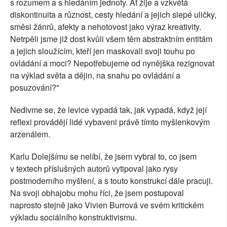
s rozumem a s hledáním jednoty. Ať žije a vzkvétá
diskontinuita a různost, cesty hledání a jejich slepé uličky,
směsi žánrů, afekty a nehotovost jako výraz kreativity.
Netrpěli jsme již dost kvůli všem těm abstraktním entitám
a jejich sloužícím, kteří jen maskovali svoji touhu po
ovládání a moci? Nepotřebujeme od nynějška rezignovat
na výklad světa a dějin, na snahu po ovládání a
posuzování?"
Nedivme se, že levice vypadá tak, jak vypadá, když její
reflexi provádějí lidé vybaveni právě tímto myšlenkovým
arzenálem.
Karlu Dolejšímu se nelíbí, že jsem vybral to, co jsem
v textech příslušných autorů vytipoval jako rysy
postmoderního myšlení, a s touto konstrukcí dále pracuji.
Na svoji obhajobu mohu říci, že jsem postupoval
naprosto stejně jako Vivien Burrová ve svém kritickém
výkladu sociálního konstruktivismu.