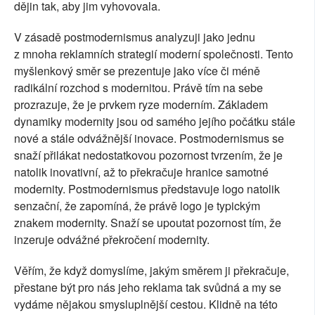
dějin tak, aby jim vyhovovala.
V zásadě postmodernismus analyzuji jako jednu
z mnoha reklamních strategií moderní společnosti. Tento
myšlenkový směr se prezentuje jako více či méně
radikální rozchod s modernitou. Právě tím na sebe
prozrazuje, že je prvkem ryze moderním. Základem
dynamiky modernity jsou od samého jejího počátku stále
nové a stále odvážnější inovace. Postmodernismus se
snaží přilákat nedostatkovou pozornost tvrzením, že je
natolik inovativní, až to překračuje hranice samotné
modernity. Postmodernismus představuje logo natolik
senzační, že zapomíná, že právě logo je typickým
znakem modernity. Snaží se upoutat pozornost tím, že
inzeruje odvážné překročení modernity.
Věřím, že když domyslíme, jakým směrem ji překračuje,
přestane být pro nás jeho reklama tak svůdná a my se
vydáme nějakou smysluplnější cestou. Klidně na této