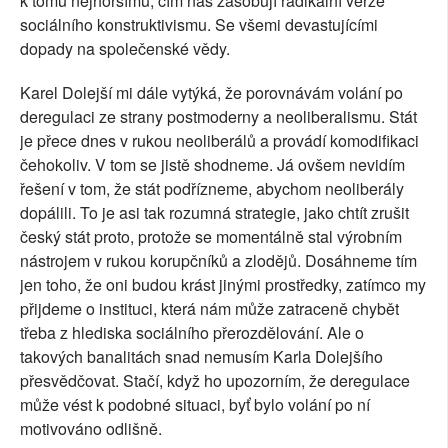
k tomu nejhoršímu, čím nás zásobují radikální verze
sociálního konstruktivismu. Se všemi devastujícími
dopady na společenské vědy.
Karel Dolejší mi dále vytýká, že porovnávám volání po
deregulaci ze strany postmoderny a neoliberalismu. Stát
je přece dnes v rukou neoliberálů a provádí komodifikaci
čehokoliv. V tom se jistě shodneme. Já ovšem nevidím
řešení v tom, že stát podřízneme, abychom neoliberály
dopálili. To je asi tak rozumná strategie, jako chtít zrušit
český stát proto, protože se momentálně stal výrobním
nástrojem v rukou korupčníků a zlodějů. Dosáhneme tím
jen toho, že oni budou krást jinými prostředky, zatímco my
přijdeme o instituci, která nám může zatraceně chybět
třeba z hlediska sociálního přerozdělování. Ale o
takových banalitách snad nemusím Karla Dolejšího
přesvědčovat. Stačí, když ho upozorním, že deregulace
může vést k podobné situaci, byť bylo volání po ní
motivováno odlišně.