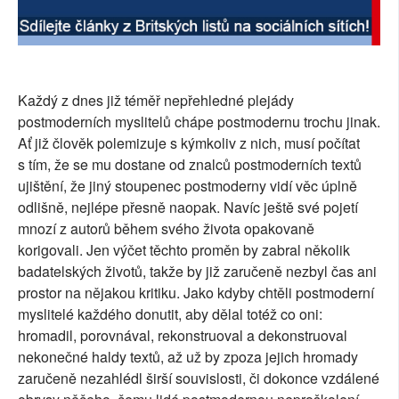
Každý z dnes již téměř nepřehledné plejády
postmoderních myslitelů chápe postmodernu trochu jinak.
Ať již člověk polemizuje s kýmkoliv z nich, musí počítat
s tím, že se mu dostane od znalců postmoderních textů
ujištění, že jiný stoupenec postmoderny vidí věc úplně
odlišně, nejlépe přesně naopak. Navíc ještě své pojetí
mnozí z autorů během svého života opakovaně
korigovali. Jen výčet těchto proměn by zabral několik
badatelských životů, takže by již zaručeně nezbyl čas ani
prostor na nějakou kritiku. Jako kdyby chtěli postmoderní
myslitelé každého donutit, aby dělal totéž co oni:
hromadil, porovnával, rekonstruoval a dekonstruoval
nekonečné haldy textů, až už by zpoza jejich hromady
zaručeně nezahlédl širší souvislosti, či dokonce vzdálené