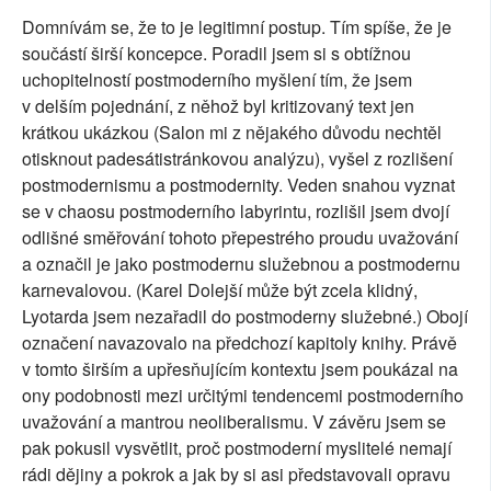
Domnívám se, že to je legitimní postup. Tím spíše, že je
součástí širší koncepce. Poradil jsem si s obtížnou
uchopitelností postmoderního myšlení tím, že jsem
v delším pojednání, z něhož byl kritizovaný text jen
krátkou ukázkou (Salon mi z nějakého důvodu nechtěl
otisknout padesátistránkovou analýzu), vyšel z rozlišení
postmodernismu a postmodernity. Veden snahou vyznat
se v chaosu postmoderního labyrintu, rozlišil jsem dvojí
odlišné směřování tohoto přepestrého proudu uvažování
a označil je jako postmodernu služebnou a postmodernu
karnevalovou. (Karel Dolejší může být zcela klidný,
Lyotarda jsem nezařadil do postmoderny služebné.) Obojí
označení navazovalo na předchozí kapitoly knihy. Právě
v tomto širším a upřesňujícím kontextu jsem poukázal na
ony podobnosti mezi určitými tendencemi postmoderního
uvažování a mantrou neoliberalismu. V závěru jsem se
pak pokusil vysvětlit, proč postmoderní myslitelé nemají
rádi dějiny a pokrok a jak by si asi představovali opravu