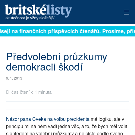
isejí na finančních příspěvcích čtenářů. Prosíme, přis
PŘIHLÁSIT
AKTUÁLNÍ VYDÁNÍ
Předvolební průzkumy
ARCHIV
demokracii škodí
ROZHOVORY
9. 1. 2013
TÉMATA
čas čtení < 1 minuta
NEJČTENĚJŠÍ ZA 7 DNÍ
AUTOŘI
Názor pana Cveka na volbu prezidenta
má logiku, ale v
principu mi na něm vadí jedna věc, a to, že bych měl volit
PŘÍSPĚVKY NA PROVOZ
s ohledem na volební průzkumy a ne čistě podle svého