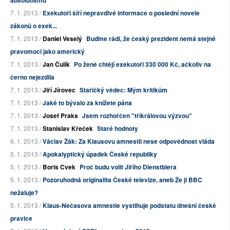
absolutismu
7. 1. 2013 /
Exekutoři šíří nepravdivé informace o poslední novele
zákonů o exek...
7. 1. 2013 /
Daniel Veselý
Buďme rádi, že český prezident nemá stejné
pravomoci jako americký
7. 1. 2013 /
Jan Čulík
Po ženě chtějí exekutoři 330 000 Kč, ačkoliv na
černo nejezdila
7. 1. 2013 /
Jiří Jírovec
Stařičký vědec: Mým kritikům
7. 1. 2013 /
Jaké to bývalo za knížete pána
7. 1. 2013 /
Josef Praks
Jsem rozhořčen "tříkrálovou výzvou"
7. 1. 2013 /
Stanislav Křeček
Staré hodnoty
6. 1. 2013 /
Václav Žák: Za Klausovu amnestii nese odpovědnost vláda
5. 1. 2013 /
Apokalyptický úpadek České republiky
5. 1. 2013 /
Boris Cvek
Proč budu volit Jiřího Dienstbiera
5. 1. 2013 /
Pozoruhodná originalita České televize, aneb Že ji BBC
nežaluje?
5. 1. 2013 /
Klaus-Nečasova amnestie vystihuje podstatu dnešní české
pravice