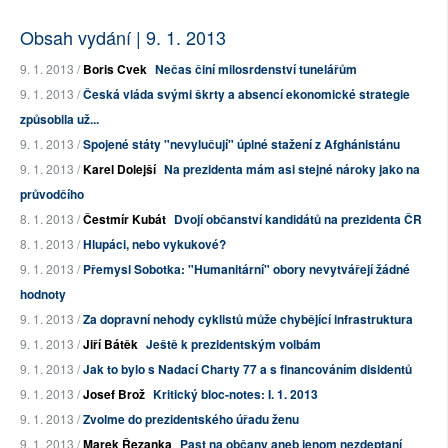
Obsah vydání | 9. 1. 2013
9. 1. 2013 /
Boris Cvek
Nečas činí milosrdenství tunelářům
9. 1. 2013 /
Česká vláda svými škrty a absencí ekonomické strategie
způsobila už...
9. 1. 2013 /
Spojené státy "nevylučují" úplné stažení z Afghánistánu
9. 1. 2013 /
Karel Dolejší
Na prezidenta mám asi stejné nároky jako na
průvodčího
8. 1. 2013 /
Čestmír Kubát
Dvojí občanství kandidátů na prezidenta ČR
8. 1. 2013 /
Hlupáci, nebo vykukové?
9. 1. 2013 /
Přemysl Sobotka: "Humanitární" obory nevytvářejí žádné
hodnoty
9. 1. 2013 /
Za dopravní nehody cyklistů může chybějící infrastruktura
9. 1. 2013 /
Jiří Bátěk
Ještě k prezidentským volbám
9. 1. 2013 /
Jak to bylo s Nadací Charty 77 a s financováním disidentů
9. 1. 2013 /
Josef Brož
Kritický bloc-notes: I. 1. 2013
9. 1. 2013 /
Zvolme do prezidentského úřadu ženu
9. 1. 2013 /
Marek Řezanka
Past na občany aneb jenom nezdeptaní