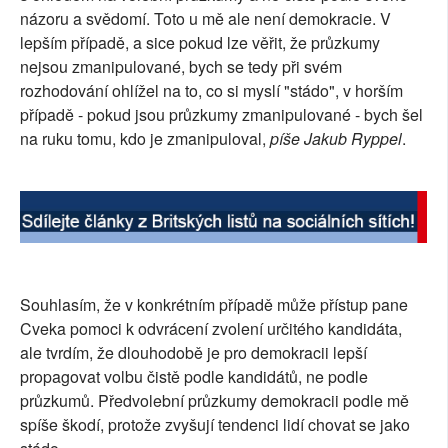
názoru a svědomí. Toto u mě ale není demokracie. V
SOCIÁLNÍ SÍTĚ
lepším případě, a sice pokud lze věřit, že průzkumy
nejsou zmanipulované, bych se tedy při svém
RUBRIKY
rozhodování ohlížel na to, co si myslí "stádo", v horším
případě - pokud jsou průzkumy zmanipulované - bych šel
PLNÁ VERZE STRÁNEK
na ruku tomu, kdo je zmanipuloval,
píše Jakub Ryppel
.
Souhlasím, že v konkrétním případě může přístup pane
Cveka pomoci k odvrácení zvolení určitého kandidáta,
ale tvrdím, že dlouhodobě je pro demokracii lepší
propagovat volbu čistě podle kandidátů, ne podle
průzkumů. Předvolební průzkumy demokracii podle mě
spíše škodí, protože zvyšují tendenci lidí chovat se jako