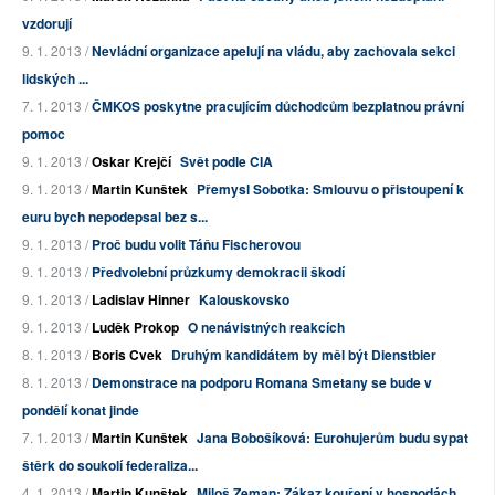
vzdorují
9. 1. 2013 /
Nevládní organizace apelují na vládu, aby zachovala sekci
lidských ...
7. 1. 2013 /
ČMKOS poskytne pracujícím důchodcům bezplatnou právní
pomoc
9. 1. 2013 /
Oskar Krejčí
Svět podle CIA
9. 1. 2013 /
Martin Kunštek
Přemysl Sobotka: Smlouvu o přistoupení k
euru bych nepodepsal bez s...
9. 1. 2013 /
Proč budu volit Táňu Fischerovou
9. 1. 2013 /
Předvolební průzkumy demokracii škodí
9. 1. 2013 /
Ladislav Hinner
Kalouskovsko
9. 1. 2013 /
Luděk Prokop
O nenávistných reakcích
8. 1. 2013 /
Boris Cvek
Druhým kandidátem by měl být Dienstbier
8. 1. 2013 /
Demonstrace na podporu Romana Smetany se bude v
pondělí konat jinde
7. 1. 2013 /
Martin Kunštek
Jana Bobošíková: Eurohujerům budu sypat
štěrk do soukolí federaliza...
4. 1. 2013 /
Martin Kunštek
Miloš Zeman: Zákaz kouření v hospodách