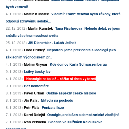
bych vetoval!
4. 1. 2013 /
Martin Kunštek
Vladimír Franz: Vetoval bych zákony, které
odporují zdravému selské...
22. 12. 2012 /
Martin Kunštek
Táňa Fischerová: Nebudu dělat, že jsem
snědla všechnu moudrost světa
25. 12. 2012 /
Jiří Dienstbier - Lukáš Jelínek
4. 1. 2013 /
Libor Prudký
Nepotřebujeme prezidenta s ideologií jako
základním východiskem pr...
4. 1. 2013 /
Mojmír Grygar
Kde domov Karla Schwarzenberga
9. 1. 2013 /
Lstivý český lev
4. 1. 2013 /
Nostalgie nebo lež -- těžko si dnes vybereš
9. 1. 2013 /
Bez komentáře...
8. 1. 2013 /
Pavel Urban
Ošidné aspekty české historie
8. 1. 2013 /
Jiří Kalát
Mrtvola na pochodu
8. 1. 2013 /
Petr Fiala
Peníze a iluze
7. 1. 2013 /
Karel Dolejší
Ostalgie, aneb Sen o demokratické zlodějině
7. 1. 2013 /
Ivan Větvička
Šlechtic ve službách Kalouskova