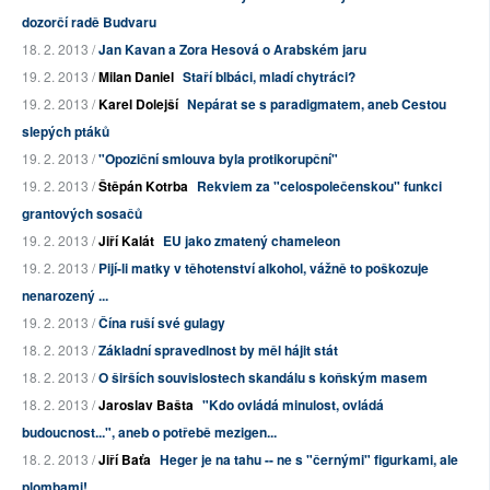
dozorčí radě Budvaru
18. 2. 2013 /
Jan Kavan a Zora Hesová o Arabském jaru
19. 2. 2013 /
Milan Daniel
Staří blbáci, mladí chytráci?
19. 2. 2013 /
Karel Dolejší
Nepárat se s paradigmatem, aneb Cestou
slepých ptáků
19. 2. 2013 /
"Opoziční smlouva byla protikorupční"
19. 2. 2013 /
Štěpán Kotrba
Rekviem za "celospolečenskou" funkci
grantových sosačů
19. 2. 2013 /
Jiří Kalát
EU jako zmatený chameleon
19. 2. 2013 /
Pijí-li matky v těhotenství alkohol, vážně to poškozuje
nenarozený ...
19. 2. 2013 /
Čína ruší své gulagy
18. 2. 2013 /
Základní spravedlnost by měl hájit stát
18. 2. 2013 /
O širších souvislostech skandálu s koňským masem
18. 2. 2013 /
Jaroslav Bašta
"Kdo ovládá minulost, ovládá
budoucnost...", aneb o potřebě mezigen...
18. 2. 2013 /
Jiří Baťa
Heger je na tahu -- ne s "černými" figurkami, ale
plombami!