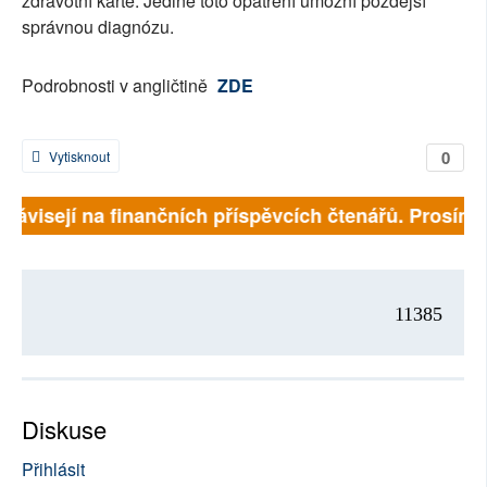
zdravotní kartě. Jedině toto opatření umožní pozdější
správnou diagnózu.
Podrobnosti v angličtině
ZDE
0
Vytisknout
ě závisejí na finančních příspěvcích čtenářů. Prosíme,
11385
Diskuse
Přihlásit