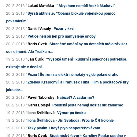
20. 2. 2013 /
Lukáš Matoška
"Abychom neměli řecké školství"
20. 2. 2013 /
Syrští aktivisté: "Obama blokuje vojenskou pomoc
povstalcům"
20. 2. 2013 /
Daniel Veselý
Požár v krvi
20. 2. 2013 /
Petice nejsou jen pro namyšlené snoby
20. 2. 2013 /
Boris Cvek
Skutečné umění by na dotacích mělo záviset
co nejméně. Ale Troška n...
19. 2. 2013 /
Jan Čulík
"Vysoké umění" kulturní společnost potřebuje,
existuje ale v dnešní...
20. 2. 2013 /
Pozor! Šetření na elektřině někdy vyjde pěkně draho
20. 2. 2013 /
Zdeněk Kratochvíl a František Fuka: Film a počítačové hry,
jako obr...
20. 2. 2013 /
Pavel Táborský
Nabízet? A zadarmo?
20. 2. 2013 /
Karel Dolejší
Politická jelita nemají dostat nic zadarmo
19. 2. 2013 /
Ilona Švihlíková
Výmar po česku
18. 2. 2013 /
Ilona Švihlíková - Jiří Svoboda: Proč je ČR kolonie
19. 2. 2013 /
Taky platím, i když plyn nespotřebovávám
19. 2. 2013 /
Boris Cvek
Studentský favorit Karolíny Peake usedne v