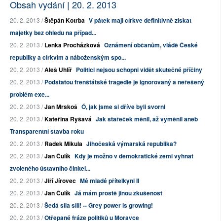
Obsah vydání | 20. 2. 2013
20. 2. 2013 /
Štěpán Kotrba
V pátek mají církve definitivně získat
majetky bez ohledu na případ...
20. 2. 2013 /
Lenka Procházková
Oznámení občanům, vládě České
republiky a církvím a náboženským spo...
20. 2. 2013 /
Aleš Uhlíř
Politici nejsou schopni vidět skutečné příčiny
20. 2. 2013 /
Podstatou frenštátské tragedie je ignorovaný a neřešený
problém exe...
20. 2. 2013 /
Jan Mrskoš
Ó, jak jsme si dříve byli svorni
20. 2. 2013 /
Kateřina Ryšavá
Jak stařeček měnil, až vyměnil aneb
Transparentní stavba roku
20. 2. 2013 /
Radek Mikula
Jihočeská výmarská republika?
20. 2. 2013 /
Jan Čulík
Kdy je možno v demokratické zemi vyhnat
zvoleného ústavního činitel...
20. 2. 2013 /
Jiří Jírovec
Mé mladé přítelkyni II
20. 2. 2013 /
Jan Čulík
Já mám prostě jinou zkušenost
20. 2. 2013 /
Šedá síla sílí! -- Grey power is growing!
20. 2. 2013 /
Otřepané fráze politiků u Moravce