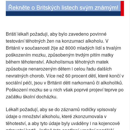
SOCIÁLNÍ SÍTĚ
RUBRIKY
Briští lékaři požaduji, aby bylo zavedeno povinné
PLNÁ VERZE STRÁNEK
testování těhotných žen na konzumaci alkoholu. V
Británii v současnosti žije až 8000 mladých lidí s trvalým
poškozením mozku, způsobeným trvdým pitím matky
během těhotenství. Alkoholismus těhotných matek
způsobuje nenarozeným dětem i celou řadu dalších
nevratných chorob. Více než 60 procent dětí, které končí v
sociální péči, jsou v Británii děti narkomanů či alkoholiků.
Poškození mozku se u nich však poprvé projeví teprve po
začátku školní docházku.
Lékaři požadují, aby se do záznamů rodičky vpisovaly
údaje o množství alkoholu, které zkonzumovala v
těhoteství, a aby tyto údaje byly uváděny i na kojencově