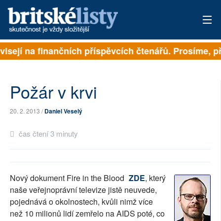
visejí na finančních příspěvcích čtenářů. Prosíme, př
PŘIHLÁSIT
AKTUÁLNÍ VYDÁNÍ
Požár v krvi
ARCHIV
20. 2. 2013 /
Daniel Veselý
ROZHOVORY
čas čtení 3 minuty
TÉMATA
NEJČTENĚJŠÍ ZA 7 DNÍ
Nový dokument Fire in the Blood
ZDE
, který
AUTOŘI
naše veřejnoprávní televize jistě neuvede,
pojednává o okolnostech, kvůli nimž více
PŘÍSPĚVKY NA PROVOZ
než 10 milionů lidí zemřelo na AIDS poté, co