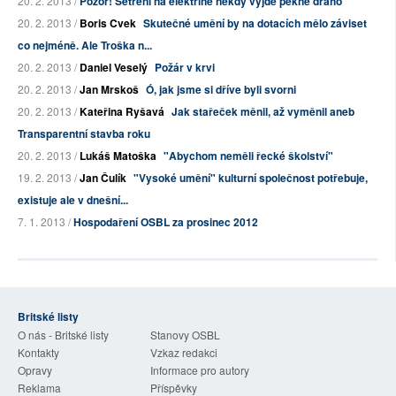
20. 2. 2013 /
Pozor! Šetření na elektřině někdy vyjde pěkně draho
20. 2. 2013 /
Boris Cvek
Skutečné umění by na dotacích mělo záviset
co nejméně. Ale Troška n...
20. 2. 2013 /
Daniel Veselý
Požár v krvi
20. 2. 2013 /
Jan Mrskoš
Ó, jak jsme si dříve byli svorni
20. 2. 2013 /
Kateřina Ryšavá
Jak stařeček měnil, až vyměnil aneb
Transparentní stavba roku
20. 2. 2013 /
Lukáš Matoška
"Abychom neměli řecké školství"
19. 2. 2013 /
Jan Čulík
"Vysoké umění" kulturní společnost potřebuje,
existuje ale v dnešní...
7. 1. 2013 /
Hospodaření OSBL za prosinec 2012
Britské listy
O nás - Britské listy
Stanovy OSBL
Kontakty
Vzkaz redakci
Opravy
Informace pro autory
Reklama
Příspěvky