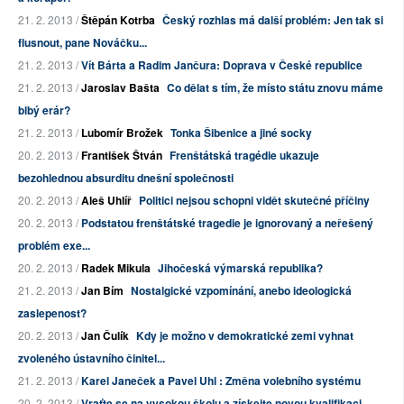
21. 2. 2013 /
Štěpán Kotrba
Český rozhlas má další problém: Jen tak si
flusnout, pane Nováčku...
21. 2. 2013 /
Vít Bárta a Radim Jančura: Doprava v České republice
21. 2. 2013 /
Jaroslav Bašta
Co dělat s tím, že místo státu znovu máme
blbý erár?
21. 2. 2013 /
Lubomír Brožek
Tonka Šibenice a jiné socky
20. 2. 2013 /
František Štván
Frenštátská tragédie ukazuje
bezohlednou absurditu dnešní společnosti
20. 2. 2013 /
Aleš Uhlíř
Politici nejsou schopni vidět skutečné příčiny
20. 2. 2013 /
Podstatou frenštátské tragedie je ignorovaný a neřešený
problém exe...
20. 2. 2013 /
Radek Mikula
Jihočeská výmarská republika?
21. 2. 2013 /
Jan Bím
Nostalgické vzpomínání, anebo ideologická
zaslepenost?
20. 2. 2013 /
Jan Čulík
Kdy je možno v demokratické zemi vyhnat
zvoleného ústavního činitel...
21. 2. 2013 /
Karel Janeček a Pavel Uhl : Změna volebního systému
20. 2. 2013 /
Vraťte se na vysokou školu a získejte novou kvalifikaci