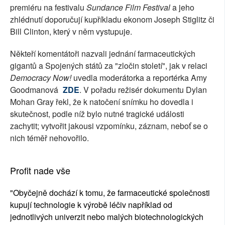
premiéru na festivalu
Sundance Film Festival
a jeho
zhlédnutí doporučují kupříkladu ekonom Joseph Stiglitz či
Bill Clinton, který v něm vystupuje.
Někteří komentátoři nazvali jednání farmaceutických
gigantů a Spojených států za "zločin století", jak v relaci
Democracy Now!
uvedla moderátorka a reportérka Amy
Goodmanová
ZDE
. V pořadu režisér dokumentu Dylan
Mohan Gray řekl, že k natočení snímku ho dovedla i
skutečnost, podle níž bylo nutné tragické události
zachytit; vytvořit jakousi vzpomínku, záznam, neboť se o
nich téměř nehovořilo.
Profit nade vše
"Obyčejně dochází k tomu, že farmaceutické společnosti
kupují technologie k výrobě léčiv například od
jednotlivých univerzit nebo malých biotechnologických