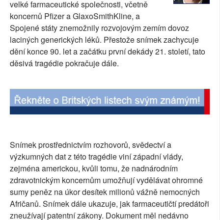
velké farmaceutické společnosti, včetně
SOCIÁLNÍ SÍTĚ
koncernů Pfizer a GlaxoSmithKline, a
Spojené státy znemožnily rozvojovým zemím dovoz
RUBRIKY
laciných generických léků. Přestože snímek zachycuje
dění konce 90. let a začátku první dekády 21. století, tato
PLNÁ VERZE STRÁNEK
děsivá tragédie pokračuje dále.
Snímek prostřednictvím rozhovorů, svědectví a
výzkumných dat z této tragédie viní západní vlády,
zejména americkou, kvůli tomu, že nadnárodním
zdravotnickým koncernům umožňují vydělávat ohromné
sumy peněz na úkor desítek milionů vážně nemocných
Afričanů. Snímek dále ukazuje, jak farmaceutičtí predátoři
zneužívají patentní zákony. Dokument měl nedávno