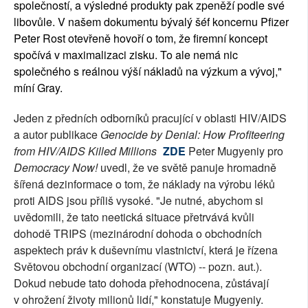
společností, a výsledné produkty pak zpeněží podle své
libovůle. V našem dokumentu bývalý šéf koncernu Pfizer
Peter Rost otevřeně hovoří o tom, že firemní koncept
spočívá v maximalizaci zisku. To ale nemá nic
společného s reálnou výší nákladů na výzkum a vývoj,"
míní Gray.
Jeden z předních odborníků pracující v oblasti HIV/AIDS
a autor publikace
Genocide by Denial: How Profiteering
from HIV/AIDS Killed Millions
ZDE
Peter Mugyeniy pro
Democracy Now!
uvedl, že ve světě panuje hromadně
šířená dezinformace o tom, že náklady na výrobu léků
proti AIDS jsou příliš vysoké. "Je nutné, abychom si
uvědomili, že tato neetická situace přetrvává kvůli
dohodě TRIPS (mezinárodní dohoda o obchodních
aspektech práv k duševnímu vlastnictví, která je řízena
Světovou obchodní organizací (WTO) -- pozn. aut.).
Dokud nebude tato dohoda přehodnocena, zůstávají
v ohrožení životy milionů lidí," konstatuje Mugyeniy.