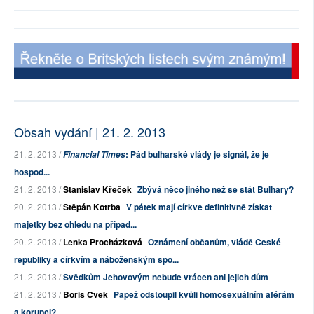
Obsah vydání | 21. 2. 2013
21. 2. 2013 /
: Pád bulharské vlády je signál, že je
Financial Times
hospod...
21. 2. 2013 /
Stanislav Křeček
Zbývá něco jiného než se stát Bulhary?
20. 2. 2013 /
Štěpán Kotrba
V pátek mají církve definitivně získat
majetky bez ohledu na případ...
20. 2. 2013 /
Lenka Procházková
Oznámení občanům, vládě České
republiky a církvím a náboženským spo...
21. 2. 2013 /
Svědkům Jehovovým nebude vrácen ani jejich dům
21. 2. 2013 /
Boris Cvek
Papež odstoupil kvůli homosexuálním aférám
a korupci?