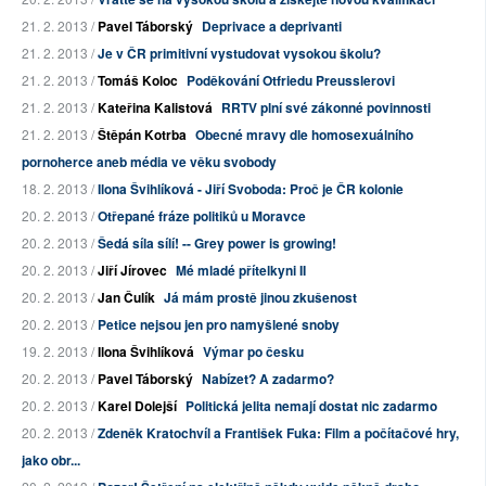
21. 2. 2013 /
Pavel Táborský
Deprivace a deprivanti
21. 2. 2013 /
Je v ČR primitivní vystudovat vysokou školu?
21. 2. 2013 /
Tomáš Koloc
Poděkování Otfriedu Preusslerovi
21. 2. 2013 /
Kateřina Kalistová
RRTV plní své zákonné povinnosti
21. 2. 2013 /
Štěpán Kotrba
Obecné mravy dle homosexuálního
pornoherce aneb média ve věku svobody
18. 2. 2013 /
Ilona Švihlíková - Jiří Svoboda: Proč je ČR kolonie
20. 2. 2013 /
Otřepané fráze politiků u Moravce
20. 2. 2013 /
Šedá síla sílí! -- Grey power is growing!
20. 2. 2013 /
Jiří Jírovec
Mé mladé přítelkyni II
20. 2. 2013 /
Jan Čulík
Já mám prostě jinou zkušenost
20. 2. 2013 /
Petice nejsou jen pro namyšlené snoby
19. 2. 2013 /
Ilona Švihlíková
Výmar po česku
20. 2. 2013 /
Pavel Táborský
Nabízet? A zadarmo?
20. 2. 2013 /
Karel Dolejší
Politická jelita nemají dostat nic zadarmo
20. 2. 2013 /
Zdeněk Kratochvíl a František Fuka: Film a počítačové hry,
jako obr...