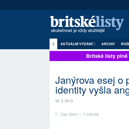
AKTUÁLNÍ VYDÁNÍ
ARCHIV
ROZ
Britské listy plně z
Janýrova esej o
identity vyšla an
30. 3. 2013
čas čtení < 1 minuta