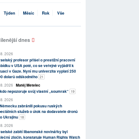
Týden
Měsíc
Rok
Vše
ílenější dnes
 8. 2026
raelský profesor přišel o prestižní pracovní
bídku v USA poté, co se veřejně vyjádřil k
tuaci v Gaze. Nyní mu univerzita vyplatí 250
00 dolarů odškodného
21
 8. 2026
Matěj Metelec
kdo nepozoruje svůj vlastní „soumrak“
19
 8. 2026
 Německu zabránili pokusu ruských
eciálních služeb o útok na dodavatele dronů
o Ukrajinu
18
 8. 2026
raelské zabití libanonské novinářky byl
lečný zločin, konstatuje Human Rights Watch