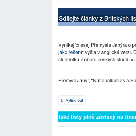
Vynikající esej Přemysla Janýra o 
jako řešení"
vyšla v anglické verzi. D
studentka v oboru českých studií na
Přemysl Janýr, "Nationalism as a So
Vytisknout
Britské listy plně závisejí na fina