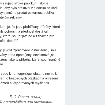
by zaujalo široké publikum, aby je
lo, aby bylo efektivní z hlediska nákladů
bylo možno prodat pozornost publika
telům reklamy.
kem je, že jsou přehlíženy příběhy, které
ly pohoršit, a přednost dostávají
y, které jsou přijatelné a zábavné pro
počet čtenářů.
y, jejichž zpracování je nákladné, jsou
vány nebo opomíjeny, nevšímavě jsou
zeny také ty příběhy, které jsou finančně
ní.
 vede k homogenizaci obsahu novin, k
vání o bezpečných otázkách a omezení
názorů a vyjadřovaných myšlenek.
R.G. Picard, (2004)
“Commercialism and newspaper