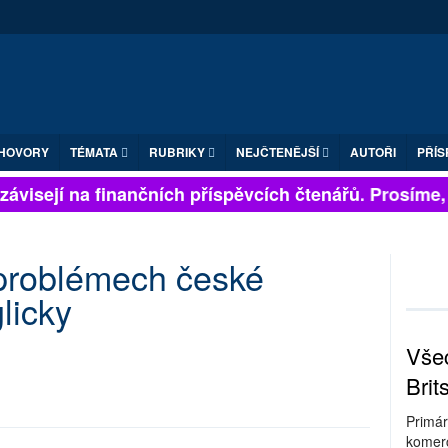
HOVORY
TÉMATA
RUBRIKY
NEJČTENĚJŠÍ
AUTOŘI
PŘÍS
ávisejí na finančních příspěvcích čtenářů. Prosíme, př
 problémech české
glicky
Všec
Brit
Primár
komerc