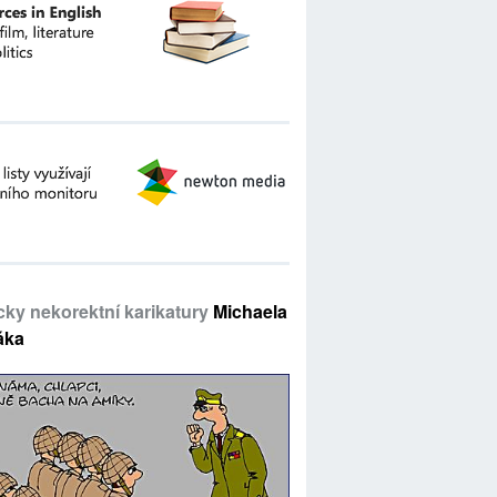
icky nekorektní karikatury
Michaela
áka