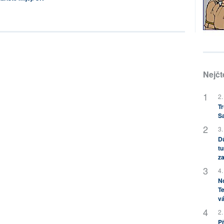
Nejčt
2.
Tr
S
3.
Dů
tu
za
4.
No
Te
vá
2.
P