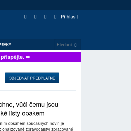
Přihlásit
PĚVKY
ispějte. ➥
OBJEDNAT PŘEDPLATNÉ
hno, vůči čemu jsou
ské listy opakem
ním obsahem současných novin je
ionalizované zpravodajství zpracované