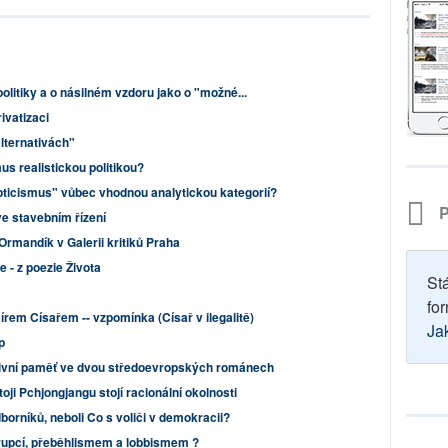
politiky a o násilném vzdoru jako o "možné...
ivatizaci
alternativách"
s realistickou politikou?
ticismus" vůbec vhodnou analytickou kategorií?
P
e stavebním řízení
rmandík v Galerii kritiků Praha
e - z poezie Života
St
for
rem Císařem -- vzpomínka (Císař v ilegalitě)
Ja
p
ktivní paměť ve dvou středoevropských románech
oji Pchjongjangu stojí racionální okolnosti
borníků, neboli Co s voliči v demokracii?
rupcí, přeběhlismem a lobbismem ?