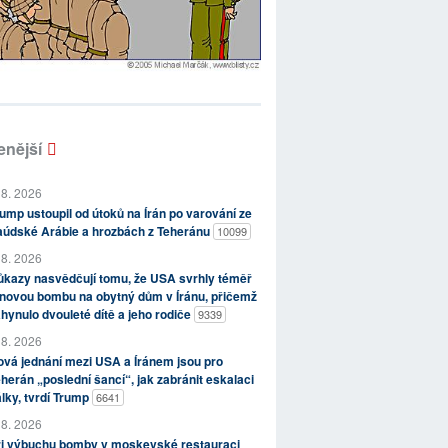
enější
 8. 2026
ump ustoupil od útoků na Írán po varování ze
aúdské Arábie a hrozbách z Teheránu
10099
 8. 2026
kazy nasvědčují tomu, že USA svrhly téměř
novou bombu na obytný dům v Íránu, přičemž
hynulo dvouleté dítě a jeho rodiče
9339
 8. 2026
vá jednání mezi USA a Íránem jsou pro
herán „poslední šancí“, jak zabránit eskalaci
lky, tvrdí Trump
6641
 8. 2026
ři výbuchu bomby v moskevské restauraci