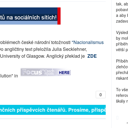
tak, a
pobavi
a aby 
zadava
Výsled
by moh
problémech české národní totožnosti
"Nacionalismus
příběh
o angličtiny text přeložila Julia Secklehner,
větší 
 University of Glasgow. Anglický překlad je
ZDE
Příběh
zlehčo
přechá
lution" in
riskant
To vše
0
refero
škály 
nčních příspěvcích čtenářů. Prosíme, přispějte. ➥