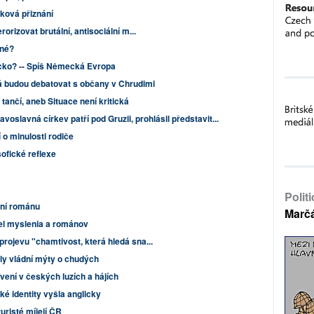
ková přiznání
orizovat brutální, antisociální m...
cné?
ko? -- Spíš Německá Evropa
vá budou debatovat s občany v Chrudimi
tančí, aneb Situace není kritická
oslavná církev patří pod Gruzii, prohlásil představit...
 o minulosti rodiče
sofické reflexe
Polit
ní románu
Marč
el myslenia a románov
rojevu "chamtivost, která hledá sna...
ily vládní mýty o chudých
avení v českých luzích a hájích
é identity vyšla anglicky
uristé míjejí ČR