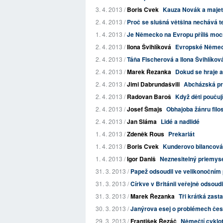
3. 4. 2013 /
Boris Cvek
Kauza Novák a majet
2. 4. 2013 /
Proč se slušná většina nechává ter
1. 4. 2013 /
Je Německo na Evropu příliš mo
2. 4. 2013 /
Ilona Švihlíková
Evropské Němec
2. 4. 2013 /
Táňa Fischerová a Ilona Švihlíko
2. 4. 2013 /
Marek Řezanka
Dokud se hraje a 
2. 4. 2013 /
Jimi Dabrundašvili
Abcházská prav
2. 4. 2013 /
Radovan Baroš
Když děti poučují
2. 4. 2013 /
Josef Šmajs
Obhajoba žánru filo
2. 4. 2013 /
Jan Sláma
Lidé a nadlidé
1. 4. 2013 /
Zdeněk Rous
Prekariát
1. 4. 2013 /
Boris Cvek
Kunderovo bilancová
1. 4. 2013 /
Igor Daniš
Neznesitelný priemys
31. 3. 2013 /
Papež odsoudil ve velikonočním p
31. 3. 2013 /
Církve v Británii veřejně odsoud
31. 3. 2013 /
Marek Řezanka
Tři krátká zast
30. 3. 2013 /
Janýrova esej o problémech česk
29. 3. 2013 /
František Řezáč
Němečtí cyklot