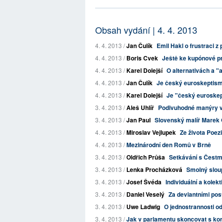
Obsah vydání | 4. 4. 2013
4. 4. 2013 /
Jan Čulík
Emil Hakl o frustraci z 
4. 4. 2013 /
Boris Cvek
Ještě ke kupónové pr
4. 4. 2013 /
Karel Dolejší
O alternativách a "
4. 4. 2013 /
Jan Čulík
Je český euroskeptismu
4. 4. 2013 /
Karel Dolejší
Je "český euroskep
3. 4. 2013 /
Aleš Uhlíř
Podivuhodné manýry v
3. 4. 2013 /
Jan Paul
Slovenský malíř Marek O
4. 4. 2013 /
Miroslav Vejlupek
Ze života Poezi
4. 4. 2013 /
Mezinárodní den Romů v Brně
3. 4. 2013 /
Oldřich Průša
Setkávání s Čestmí
3. 4. 2013 /
Lenka Procházková
Smolný slou
3. 4. 2013 /
Josef Švéda
Individuální a kole
3. 4. 2013 /
Daniel Veselý
Za deviantními post
3. 4. 2013 /
Uwe Ladwig
O jednostrannosti od
3. 4. 2013 /
Jak v parlamentu skoncovat s ko