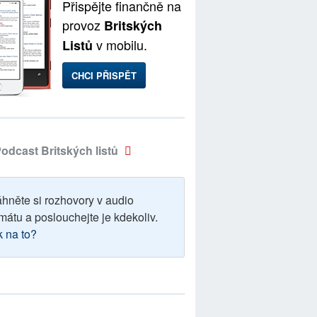
Přispějte finančně na
provoz
Britských
v mobilu.
Listů
CHCI PŘISPĚT
odcast Britských listů
áhněte si rozhovory v audio
mátu a poslouchejte je kdekoliv.
k na to?