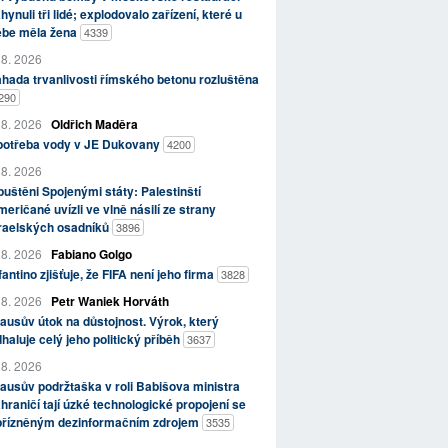
hynuli tři lidé; explodovalo zařízení, které u
ebe měla žena
4339
 8. 2026
hada trvanlivosti římského betonu rozluštěna
290
 8. 2026
Oldřich Maděra
potřeba vody v JE Dukovany
4200
 8. 2026
uštěni Spojenými státy: Palestinští
eričané uvízli ve vlně násilí ze strany
zraelských osadníků
3896
 8. 2026
Fabiano Golgo
fantino zjišťuje, že FIFA není jeho firma
3828
 8. 2026
Petr Waniek Horváth
ausův útok na důstojnost. Výrok, který
haluje celý jeho politický příběh
3637
 8. 2026
ausův podržtaška v roli Babišova ministra
hraničí tají úzké technologické propojení se
přízněným dezinformačním zdrojem
3535