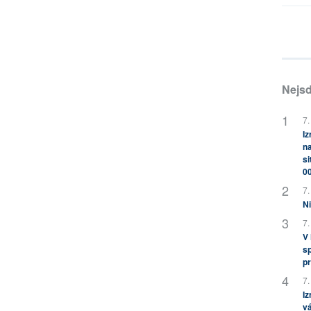
Nejsd
7.
Iz
na
si
0
7.
Ni
7.
V
sp
pr
7.
Iz
vá