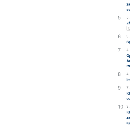
za
s
5.
Zá
4
3.
S
4.
Op
Am
i
4.
In
7.
Kl
od
3.
Kl
za
s