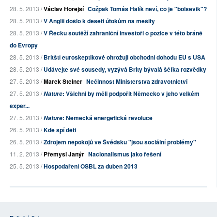
28. 5. 2013 /
Václav Hořejší
Cožpak Tomáš Halík neví, co je "bolševik"?
28. 5. 2013 /
V Anglii došlo k deseti útokům na mešity
28. 5. 2013 /
V Řecku soutěží zahraniční investoři o pozice v této bráně
do Evropy
28. 5. 2013 /
Britští euroskeptikové ohrožují obchodní dohodu EU s USA
28. 5. 2013 /
Udávejte své sousedy, vyzývá Brity bývalá šéfka rozvědky
27. 5. 2013 /
Marek Steiner
Nečinnost Ministerstva zdravotnictví
27. 5. 2013 /
: Všichni by měli podpořit Německo v jeho velkém
Nature
exper...
27. 5. 2013 /
: Německá energetická revoluce
Nature
26. 5. 2013 /
Kde spí děti
26. 5. 2013 /
Zdrojem nepokojů ve Švédsku "jsou sociální problémy"
11. 2. 2013 /
Přemysl Janýr
Nacionalismus jako řešení
25. 5. 2013 /
Hospodaření OSBL za duben 2013