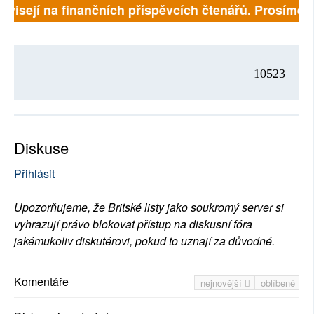
ávisejí na finančních příspěvcích čtenářů. Prosíme, p
10523
Diskuse
Přihlásit
Upozorňujeme, že Britské listy jako soukromý server si
vyhrazují právo blokovat přístup na diskusní fóra
jakémukoliv diskutérovi, pokud to uznají za důvodné.
Komentáře
nejnovější
oblíbené