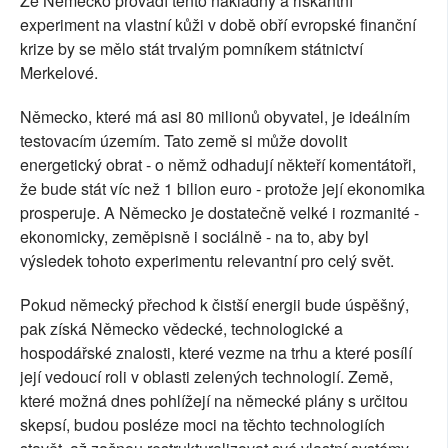
Že Německo provádí tento nákladný a riskantní
experiment na vlastní kůži v době obří evropské finanční
krize by se mělo stát trvalým pomníkem státnictví
Merkelové.
Německo, které má asi 80 milionů obyvatel, je ideálním
testovacím územím. Tato země si může dovolit
energetický obrat - o němž odhadují někteří komentátoři,
že bude stát víc než 1 bilion euro - protože její ekonomika
prosperuje. A Německo je dostatečně velké i rozmanité -
ekonomicky, zeměpisně i sociálně - na to, aby byl
výsledek tohoto experimentu relevantní pro celý svět.
Pokud německý přechod k čistší energii bude úspěšný,
pak získá Německo vědecké, technologické a
hospodářské znalosti, které vezme na trhu a které posílí
její vedoucí roli v oblasti zelených technologií. Země,
které možná dnes pohlížejí na německé plány s určitou
skepsí, budou posléze moci na těchto technologiích