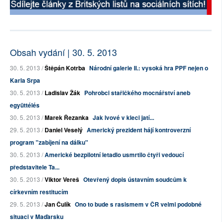
Obsah vydání | 30. 5. 2013
30. 5. 2013 /
Štěpán Kotrba
Národní galerie II.: vysoká hra PPF nejen o
Karla Srpa
30. 5. 2013 /
Ladislav Žák
Pohrobci stařičkého mocnářství aneb
együttélés
30. 5. 2013 /
Marek Řezanka
Jak lvové v kleci jatí...
29. 5. 2013 /
Daniel Veselý
Americký prezident hájí kontroverzní
program "zabíjení na dálku"
30. 5. 2013 /
Americké bezpilotní letadlo usmrtilo čtyři vedoucí
představitele Ta...
30. 5. 2013 /
Viktor Vereš
Otevřený dopis ústavním soudcům k
církevním restitucím
29. 5. 2013 /
Jan Čulík
Ono to bude s rasismem v ČR velmi podobné
situaci v Maďarsku