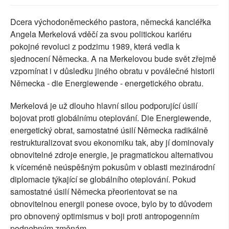
SOCIÁLNÍ SÍTĚ
Dcera východoněmeckého pastora, německá kancléřka
Angela Merkelová vděčí za svou politickou kariéru
RUBRIKY
pokojné revoluci z podzimu 1989, která vedla k
sjednocení Německa. A na Merkelovou bude svět zřejmě
PLNÁ VERZE STRÁNEK
vzpomínat i v důsledku jiného obratu v poválečné historii
Německa - die Energiewende - energetického obratu.
Merkelová je už dlouho hlavní silou podporující úsilí
bojovat proti globálnímu oteplování. Die Energiewende,
energetický obrat, samostatné úsilí Německa radikálně
restrukturalizovat svou ekonomiku tak, aby jí dominovaly
obnovitelné zdroje energie, je pragmatickou alternativou
k víceméně neúspěšným pokusům v oblasti mezinárodní
diplomacie týkající se globálního oteplování. Pokud
samostatné úsilí Německa přeorientovat se na
obnovitelnou energii ponese ovoce, bylo by to důvodem
pro obnovený optimismus v boji proti antropogenním
podnebným změnám.