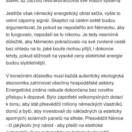
stavět, až začnou restrukturalizovat své vlastní systémy.
Jestliže však německý energetický obrat selže, vyšle to
velmi záporný signál. Skeptici na celém světě budou
argumentovat, že pokud se nepodařilo ani Německu, aby
to fungovalo, nepodaří se to nikomu. Je tedy nesmírně
důležité, aby Německo pokračovalo na své zvolené cestě
bez ohledu na to, jaké bouře mohou přijít, i dokonce
tehdy, pokud stížnosti na vysoké ceny elektrické energie
budou slyšitelnější.
V konečném důsledku musí každá autenticky ekologická
ekonomika zahrnovat všechny hospodářské sektory.
Energetická změna nebude dokončena bez nového
přístupu k dopravě. Bylo zapotřebí velkomyslných dotací
k tomu, aby stát přesvědčil miliony německých vlastníků
domů a bytů, aby investovali do nákladných (a esteticky
sporných) solárních panelů na střeše. Přesvědčit Němce
- či jakýkoliv jiný národ - aby přešli na eletrické