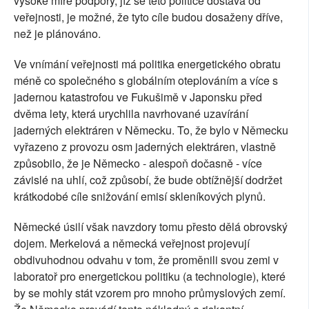
vysoké míře podpory, jíž se této politice dostává od
veřejnosti, je možné, že tyto cíle budou dosaženy dříve,
než je plánováno.
Ve vnímání veřejnosti má politika energetického obratu
méně co společného s globálním oteplováním a více s
jadernou katastrofou ve Fukušimě v Japonsku před
dvěma lety, která urychlila navrhované uzavírání
jaderných elektráren v Německu. To, že bylo v Německu
vyřazeno z provozu osm jaderných elektráren, vlastně
způsobilo, že je Německo - alespoň dočasně - více
závislé na uhlí, což způsobí, že bude obtížnější dodržet
krátkodobé cíle snižování emisí skleníkových plynů.
Německé úsilí však navzdory tomu přesto dělá obrovský
dojem. Merkelová a německá veřejnost projevují
obdivuhodnou odvahu v tom, že proměnili svou zemi v
laboratoř pro energetickou politiku (a technologie), které
by se mohly stát vzorem pro mnoho průmyslových zemí.