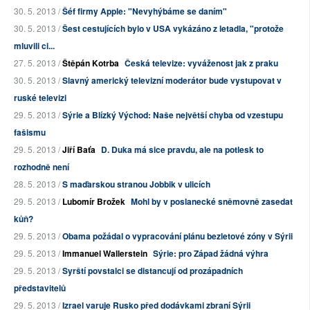
30. 5. 2013 /
Šéf firmy Apple: "Nevyhýbáme se daním"
30. 5. 2013 /
Šest cestujících bylo v USA vykázáno z letadla, "protože
mluvili ci...
27. 5. 2013 /
Štěpán Kotrba
Česká televize: vyváženost jak z praku
30. 5. 2013 /
Slavný americký televizní moderátor bude vystupovat v
ruské televizi
29. 5. 2013 /
Sýrie a Blízký Východ: Naše největší chyba od vzestupu
fašismu
29. 5. 2013 /
Jiří Baťa
D. Duka má sice pravdu, ale na potlesk to
rozhodně není
28. 5. 2013 /
S maďarskou stranou Jobbik v ulicích
29. 5. 2013 /
Lubomír Brožek
Mohl by v poslanecké sněmovně zasedat
kůň?
29. 5. 2013 /
Obama požádal o vypracování plánu bezletové zóny v Sýrii
29. 5. 2013 /
Immanuel Wallerstein
Sýrie: pro Západ žádná výhra
29. 5. 2013 /
Syrští povstalci se distancují od prozápadních
představitelů
29. 5. 2013 /
Izrael varuje Rusko před dodávkami zbraní Sýrii