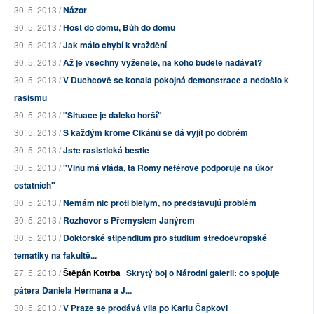
30. 5. 2013 /
Názor
30. 5. 2013 /
Host do domu, Bůh do domu
30. 5. 2013 /
Jak málo chybí k vraždění
30. 5. 2013 /
Až je všechny vyženete, na koho budete nadávat?
30. 5. 2013 /
V Duchcově se konala pokojná demonstrace a nedošlo k
rasismu
30. 5. 2013 /
"Situace je daleko horší"
30. 5. 2013 /
S každým kromě Cikánů se dá vyjít po dobrém
30. 5. 2013 /
Jste rasistická bestie
30. 5. 2013 /
"Vinu má vláda, ta Romy neférově podporuje na úkor
ostatních"
30. 5. 2013 /
Nemám nič proti bielym, no predstavujú problém
30. 5. 2013 /
Rozhovor s Přemyslem Janýrem
30. 5. 2013 /
Doktorské stipendium pro studium středoevropské
tematiky na fakultě...
27. 5. 2013 /
Štěpán Kotrba
Skrytý boj o Národní galerii: co spojuje
pátera Daniela Hermana a J...
30. 5. 2013 /
V Praze se prodává vila po Karlu Čapkovi