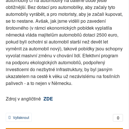
automobily či na automobily na baterie bude ještě
obtížnější. Bez dotací pro automobilky, aby začaly tyto
automobily vyrábět, a pro motoristy, aby je začali kupovat,
se to nestane. Avšak, jak jsme viděli po zavedení
šrotovného (v rámci ekonomických pobídek vyplatila
německá vláda majitelům automobilů dotaci 2500 euro,
pokud byli ochotni si automobil starší než devět let
vyměnit za automobil nový), takové pobídky jsou schopny
vyvolat masivní změnu v chování lidí. Efektivní program
na podporu ekologických automobilů, podpořený
investicemi do nezbytné infrastruktury, by byl jasným
ukazatelem na cestě k věku už nezávislému na fosilních
palivech - a to nejen v Německu.
Zdroj v angličtině
ZDE
0
Vytisknout