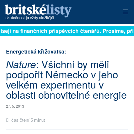
isejí na finančních příspěvcích čtenářů. Prosíme, přis
PŘIHLÁSIT
AKTUÁLNÍ VYDÁNÍ
Energetická křižovatka:
ARCHIV
: Všichni by měli
Nature
podpořit Německo v jeho
ROZHOVORY
velkém experimentu v
TÉMATA
oblasti obnovitelné energie
NEJČTENĚJŠÍ ZA 7 DNÍ
27. 5. 2013
AUTOŘI
čas čtení 5 minut
PŘÍSPĚVKY NA PROVOZ