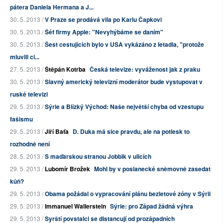
pátera Daniela Hermana a J...
30. 5. 2013 /
V Praze se prodává vila po Karlu Čapkovi
30. 5. 2013 /
Šéf firmy Apple: "Nevyhýbáme se daním"
30. 5. 2013 /
Šest cestujících bylo v USA vykázáno z letadla, "protože
mluvili ci...
27. 5. 2013 /
Štěpán Kotrba
Česká televize: vyváženost jak z praku
30. 5. 2013 /
Slavný americký televizní moderátor bude vystupovat v
ruské televizi
29. 5. 2013 /
Sýrie a Blízký Východ: Naše největší chyba od vzestupu
fašismu
29. 5. 2013 /
Jiří Baťa
D. Duka má sice pravdu, ale na potlesk to
rozhodně není
28. 5. 2013 /
S maďarskou stranou Jobbik v ulicích
29. 5. 2013 /
Lubomír Brožek
Mohl by v poslanecké sněmovně zasedat
kůň?
29. 5. 2013 /
Obama požádal o vypracování plánu bezletové zóny v Sýrii
29. 5. 2013 /
Immanuel Wallerstein
Sýrie: pro Západ žádná výhra
29. 5. 2013 /
Syrští povstalci se distancují od prozápadních