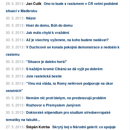
29. 5. 2013 /
Jan Čulík
Ono to bude s rasismem v ČR velmi podobné
situaci v Maďarsku
30. 5. 2013 /
Názor
30. 5. 2013 /
Host do domu, Bůh do domu
30. 5. 2013 /
Jak málo chybí k vraždění
30. 5. 2013 /
Až je všechny vyženete, na koho budete nadávat?
30. 5. 2013 /
V Duchcově se konala pokojná demonstrace a nedošlo k
rasismu
30. 5. 2013 /
"Situace je daleko horší"
30. 5. 2013 /
S každým kromě Cikánů se dá vyjít po dobrém
30. 5. 2013 /
Jste rasistická bestie
30. 5. 2013 /
"Vinu má vláda, ta Romy neférově podporuje na úkor
ostatních"
30. 5. 2013 /
Nemám nič proti bielym, no predstavujú problém
30. 5. 2013 /
Rozhovor s Přemyslem Janýrem
30. 5. 2013 /
Doktorské stipendium pro studium středoevropské
tematiky na fakultě...
27. 5. 2013 /
Štěpán Kotrba
Skrytý boj o Národní galerii: co spojuje