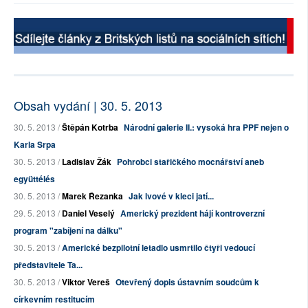
Obsah vydání | 30. 5. 2013
30. 5. 2013 /
Štěpán Kotrba
Národní galerie II.: vysoká hra PPF nejen o
Karla Srpa
30. 5. 2013 /
Ladislav Žák
Pohrobci stařičkého mocnářství aneb
együttélés
30. 5. 2013 /
Marek Řezanka
Jak lvové v kleci jatí...
29. 5. 2013 /
Daniel Veselý
Americký prezident hájí kontroverzní
program "zabíjení na dálku"
30. 5. 2013 /
Americké bezpilotní letadlo usmrtilo čtyři vedoucí
představitele Ta...
30. 5. 2013 /
Viktor Vereš
Otevřený dopis ústavním soudcům k
církevním restitucím