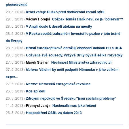
představitelů
29. 5. 2013 /
Izrael varuje Rusko před dodávkami zbraní Sýrii
28. 5. 2013 /
Václav Hořejší
Cožpak Tomáš Halík neví, co je "bolševik"?
28. 5. 2013 /
V Anglii došlo k deseti útokům na mešity
28. 5. 2013 /
V Řecku soutěží zahraniční investoři o pozice v této bráně
do Evropy
28. 5. 2013 /
Britští euroskeptikové ohrožují obchodní dohodu EU s USA
28. 5. 2013 /
Udávejte své sousedy, vyzývá Brity bývalá šéfka rozvědky
27. 5. 2013 /
Marek Steiner
Nečinnost Ministerstva zdravotnictví
27. 5. 2013 /
: Všichni by měli podpořit Německo v jeho velkém
Nature
exper...
27. 5. 2013 /
: Německá energetická revoluce
Nature
26. 5. 2013 /
Kde spí děti
26. 5. 2013 /
Zdrojem nepokojů ve Švédsku "jsou sociální problémy"
11. 2. 2013 /
Přemysl Janýr
Nacionalismus jako řešení
25. 5. 2013 /
Hospodaření OSBL za duben 2013