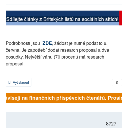
SOCIÁLNÍ SÍTĚ
RUBRIKY
PLNÁ VERZE STRÁNEK
Podrobnosti jsou
ZDE
, žádost je nutné podat to 6.
června. Je zapotřebí dodat research proposal a dva
posudky. Největší váhu (70 procent) má research
proposal.
0
Vytisknout
ě závisejí na finančních příspěvcích čtenářů. Prosíme,
8727