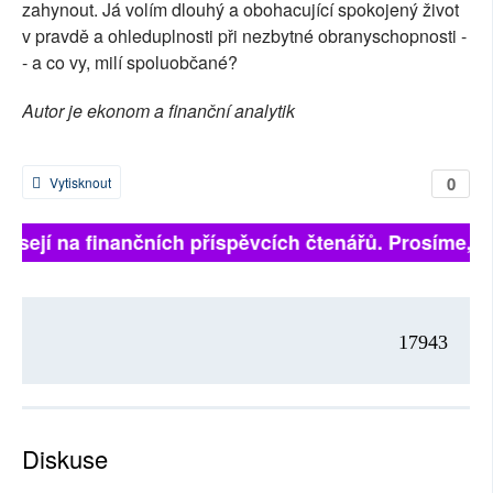
zahynout. Já volím dlouhý a obohacující spokojený život
v pravdě a ohleduplnosti při nezbytné obranyschopnosti -
- a co vy, milí spoluobčané?
Autor je ekonom a finanční analytik
0
Vytisknout
visejí na finančních příspěvcích čtenářů. Prosíme, při
17943
Diskuse