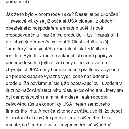
porozumět).
Jak že to bylo v onom roce 1929? Deset let po ukončení
1. světové války se již občané USA oklepali z období
obezřetného hospodaření a snadno uvěřili nově
propagovanému finančnímu produktu -- tzv. "margins". I
pro obyčejné Američany se příležitost splnit si svůj
"americký" sen rychlého zbohatnutí stal zdánlivou
realitou. Bylo totiž možné zakoupit si cenné papíry za
pouhou desetinu jejich tržní ceny s tím, že úvěr na
zbývajících 90% ceny bude snadno splatitelný z výnosu
při předpokládané výrazně vyšší ceně následného
prodeje. Za povšimnutí stojí, že poptávající byli uvedeni v
iluzi pokračování stabilního růstu akciového trhu, který jim
byl demonstrován na minulém desetiletém období
celkového růstu ekonomiky USA, nejen samotného
finančního trhu. Američané tehdy zkrátka uvěřili, že deset
let rostoucí akciový trh poroste bez zvýšeného rizika i
nadále, což podporovala i bezprecedentně výhodná