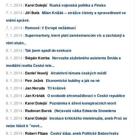
7. 1. 2014 /
Karel Dolejší
Ruská vojenská politika a Finsko
7. 1. 2014 /
Jiří Baťa
Milan Knížák -- strážce čistoty a spravedlnosti ve
státní správě.
7. 1. 2014 /
Romové: V Evropě nežádoucí
7. 1. 2014 /
Supermarkety, které platí zaměstnancům víc a zacházejí s
nimi slušn...
6. 1. 2014 /
Tak jsem spadl do exekuce
6. 1. 2014 /
Štěpán Kotrba
Nervozita služebného asistenta Šmída a
mediální realita České tele...
6. 1. 2014 /
Daniel Veselý
Atraktivní témata českých médií
6. 1. 2014 /
Petr Ježek
Ekonomické bubliny a jak na ně
6. 1. 2014 /
Jan Neruda
Tři králové
6. 1. 2014 /
Jan Kršňák
O svobodě shromažďovací v České republice
6. 1. 2014 /
Karel Dolejší
Poznámka k šíření konspiračních teorií
6. 1. 2014 /
Radovan Baroš
(Ne)svatá válka Edwarda Snowdena
6. 1. 2014 /
Karel Dolejší
Involuce kritického intelektuála, aneb Proč se
nelze hlásit k "nové...
6. 1. 2014 /
Robert Filgas
Český šlágr, aneb Politické Babovřesky