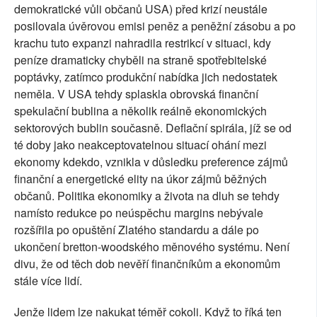
demokratické vůli občanů USA) před krizí neustále
posilovala úvěrovou emisi peněz a peněžní zásobu a po
krachu tuto expanzi nahradila restrikcí v situaci, kdy
peníze dramaticky chyběli na straně spotřebitelské
poptávky, zatímco produkční nabídka jich nedostatek
neměla. V USA tehdy splaskla obrovská finanční
spekulační bublina a několik reálně ekonomických
sektorových bublin současně. Deflační spirála, jíž se od
té doby jako neakceptovatelnou situací ohání mezi
ekonomy kdekdo, vznikla v důsledku preference zájmů
finanční a energetické elity na úkor zájmů běžných
občanů. Politika ekonomiky a života na dluh se tehdy
namísto redukce po neúspěchu margins nebývale
rozšířila po opuštění Zlatého standardu a dále po
ukončení bretton-woodského měnového systému. Není
divu, že od těch dob nevěří finančníkům a ekonomům
stále více lidí.
Jenže lidem lze nakukat téměř cokoli. Když to říká ten