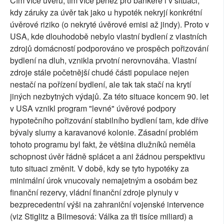
Čím více úvěrů, tím více peněz pro bankéře i v situaci,
kdy záruky za úvěr tak jako u hypoték nekryjí konkrétní
úvěrové riziko (o nekryté úvěrové emisi až jindy). Proto v
USA, kde dlouhodobě nebylo vlastní bydlení z vlastních
zdrojů domácností podporováno ve prospěch pořizování
bydlení na dluh, vznikla prvotní nerovnováha. Vlastní
zdroje stále početnější chudé části populace nejen
nestačí na pořízení bydlení, ale tak tak stačí na krytí
jiných nezbytných výdajů. Za této situace koncem 90. let
v USA vznikl program "levné" úvěrové podpory
hypotečního pořizování stabilního bydlení tam, kde dříve
bývaly slumy a karavanové kolonie. Zásadní problém
tohoto programu byl fakt, že většina dlužníků neměla
schopnost úvěr řádně splácet a ani žádnou perspektivu
tuto situaci změnit. V době, kdy se tyto hypotéky za
minimální úrok vnucovaly nemajetným a osobám bez
finanční rezervy, vládní finanční zdroje plynuly v
bezprecedentní výši na zahraniční vojenské intervence
(viz Stiglitz a Bilmesová: Válka za tři tisíce miliard) a