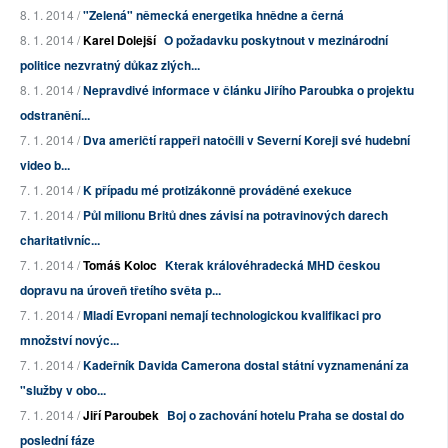
8. 1. 2014 /
"Zelená" německá energetika hnědne a černá
8. 1. 2014 /
Karel Dolejší
O požadavku poskytnout v mezinárodní
politice nezvratný důkaz zlých...
8. 1. 2014 /
Nepravdivé informace v článku Jiřího Paroubka o projektu
odstranění...
7. 1. 2014 /
Dva američtí rappeři natočili v Severní Koreji své hudební
video b...
7. 1. 2014 /
K případu mé protizákonně prováděné exekuce
7. 1. 2014 /
Půl milionu Britů dnes závisí na potravinových darech
charitativníc...
7. 1. 2014 /
Tomáš Koloc
Kterak královéhradecká MHD českou
dopravu na úroveň třetího světa p...
7. 1. 2014 /
Mladí Evropani nemají technologickou kvalifikaci pro
množství novýc...
7. 1. 2014 /
Kadeřník Davida Camerona dostal státní vyznamenání za
"služby v obo...
7. 1. 2014 /
Jiří Paroubek
Boj o zachování hotelu Praha se dostal do
poslední fáze