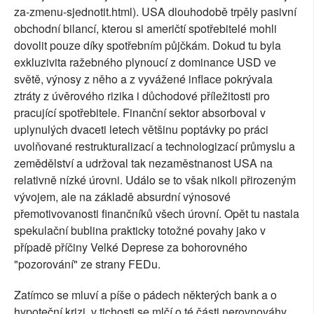
za-zmenu-sjednotit.html). USA dlouhodobě trpěly pasivní
obchodní bilancí, kterou si američtí spotřebitelé mohli
dovolit pouze díky spotřebním půjčkám. Dokud tu byla
exkluzivita ražebného plynoucí z dominance USD ve
světě, výnosy z něho a z vyvážené inflace pokrývala
ztráty z úvěrového rizika i důchodové příležitosti pro
pracující spotřebitele. Finanční sektor absorboval v
uplynulých dvaceti letech většinu poptávky po práci
uvolňované restrukturalizací a technologizací průmyslu a
zemědělství a udržoval tak nezaměstnanost USA na
relativně nízké úrovni. Událo se to však nikoli přirozeným
vývojem, ale na základě absurdní výnosové
přemotivovanosti finančníků všech úrovní. Opět tu nastala
spekulační bublina prakticky totožné povahy jako v
případě příčiny Velké Deprese za bohorovného
"pozorování" ze strany FEDu.
Zatímco se mluví a píše o pádech některých bank a o
hypoteční krizi, v tichosti se mlčí o té části nerovnováhy,