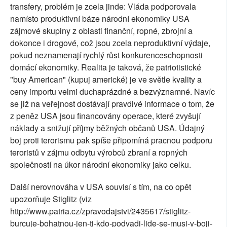
transfery, problém je zcela jinde: Vláda podporovala
namísto produktivní báze národní ekonomiky USA
zájmové skupiny z oblasti finanční, ropné, zbrojní a
dokonce i drogové, což jsou zcela neproduktivní výdaje,
pokud neznamenají rychlý růst konkurenceschopnosti
domácí ekonomiky. Realita je taková, že patriotistické
"buy American" (kupuj americké) je ve světle kvality a
ceny importu velmi duchaprázdné a bezvýznamné. Navíc
se již na veřejnost dostávají pravdivé informace o tom, že
z peněz USA jsou financovány operace, které zvyšují
náklady a snižují příjmy běžných občanů USA. Údajný
boj proti terorismu pak spíše připomíná pracnou podporu
teroristů v zájmu odbytu výrobců zbraní a ropných
společností na úkor národní ekonomiky jako celku.
Další nerovnováha v USA souvisí s tím, na co opět
upozorňuje Stiglitz (viz
http://www.patria.cz/zpravodajstvi/2435617/stiglitz-
burcuje-bohatnou-jen-ti-kdo-podvadi-lide-se-musi-v-boji-