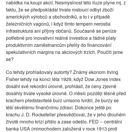
nabídka na koupi akcií. Nesmyslnost této iluze plyne mj. z
faktu, že se předpokládal trvale rostoucí odbyt zboží
amerických výrobců a obchodníků, a to i v případě
železničních vagonů, i když tímto tempem nerostla
infrastruktura ani příjmy občanů. Současně se peníze
potřebné pro inovativní reálné investice a řádné platy
produktivním zaměstnancům přelily do financování
spekulativních margins na akciových trzích. Poučili jsme
se?
Co tehdy prohlašovaly autority? Známý ekonom Irving
Fisher tehdy na konci léta 1929, když Dow Jones index
dosáhl své rekordní úrovně, prohlásil, že ceny zjevně
dosáhly trvale vysoké úrovně. O měsíc později těsně před
krachem představitelé burz unisono tvrdili, že burzy se
těší skvělému finančnímu zdraví. Dokonce ještě po
krachu J. D. Rockefeller přesvědčoval, že v jeho dlouhém
životě mnoho krizí přišlo a zase odešlo. FED -- centrální
banka USA (mimochodem založená v roce 1913 proti