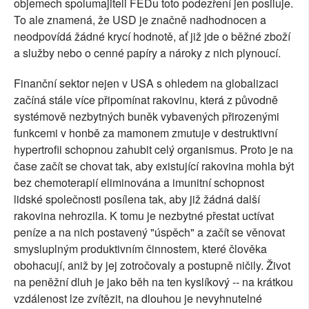
objemech spolumajiteli FEDu toto podezření jen posiluje.
To ale znamená, že USD je značně nadhodnocen a
neodpovídá žádné krycí hodnotě, ať již jde o běžné zboží
a služby nebo o cenné papíry a nároky z nich plynoucí.
Finanční sektor nejen v USA s ohledem na globalizaci
začíná stále více připomínat rakovinu, která z původně
systémově nezbytných buněk vybavených přirozenými
funkcemi v honbě za mamonem zmutuje v destruktivní
hypertrofii schopnou zahubit celý organismus. Proto je na
čase začít se chovat tak, aby existující rakovina mohla být
bez chemoterapií eliminována a imunitní schopnost
lidské společnosti posílena tak, aby již žádná další
rakovina nehrozila. K tomu je nezbytné přestat uctívat
peníze a na nich postavený "úspěch" a začít se věnovat
smysluplným produktivním činnostem, které člověka
obohacují, aniž by jej zotročovaly a postupně ničily. Život
na peněžní dluh je jako běh na ten kyslíkový -- na krátkou
vzdálenost lze zvítězit, na dlouhou je nevyhnutelné