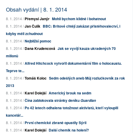
Obsah vydání | 8. 1. 2014
8. 1. 2014 /
Přemysl Janýr
Mohli bychom klidně i bohatnout
8. 1. 2014 /
Jan Čulík
BBC: Britové chtějí zakázat přistěhovalectví, i
kdyby měli zchudnout
8. 1. 2014 /
Nejbližší pomoc
8. 1. 2014 /
Dana Krudencová
Jak se vyvíjí kauza ukradených 70
milionů
8. 1. 2014 /
Alfred Hitchcock vytvořil dokumentární film o holocaustu.
Teprve te...
8. 1. 2014 /
Tomáš Koloc
Sedm odešlých aneb Můj rozlučkovník za rok
2013
8. 1. 2014 /
Karel Dolejší
Americký brouk na sedm
8. 1. 2014 /
Čína zablokovala stránky deníku
Guardian
8. 1. 2014 /
Po 42 letech odhalena totožnost aktivistů, kteří vyloupili
kancelář...
8. 1. 2014 /
První chemické zbraně opustily Sýrii
8. 1. 2014 /
Karel Dolejší
Další chemik na holení?