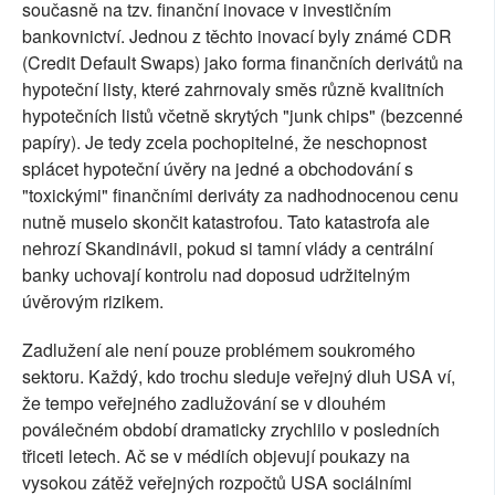
současně na tzv. finanční inovace v investičním
bankovnictví. Jednou z těchto inovací byly známé CDR
(Credit Default Swaps) jako forma finančních derivátů na
hypoteční listy, které zahrnovaly směs různě kvalitních
hypotečních listů včetně skrytých "junk chips" (bezcenné
papíry). Je tedy zcela pochopitelné, že neschopnost
splácet hypoteční úvěry na jedné a obchodování s
"toxickými" finančními deriváty za nadhodnocenou cenu
nutně muselo skončit katastrofou. Tato katastrofa ale
nehrozí Skandinávii, pokud si tamní vlády a centrální
banky uchovají kontrolu nad doposud udržitelným
úvěrovým rizikem.
Zadlužení ale není pouze problémem soukromého
sektoru. Každý, kdo trochu sleduje veřejný dluh USA ví,
že tempo veřejného zadlužování se v dlouhém
poválečném období dramaticky zrychlilo v posledních
třiceti letech. Ač se v médiích objevují poukazy na
vysokou zátěž veřejných rozpočtů USA sociálními