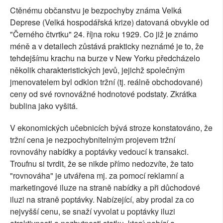
Ctěnému občanstvu je bezpochyby známa Velká
Deprese (Velká hospodářská krize) datovaná obvykle od
"Černého čtvrtku" 24. října roku 1929. Co již je známo
méně a v detailech zůstává prakticky neznámé je to, že
tehdejšímu krachu na burze v New Yorku předcházelo
několik charakteristických jevů, jejichž společným
jmenovatelem byl odklon tržní (tj. reálně obchodované)
ceny od své rovnovážné hodnotové podstaty. Zkrátka
bublina jako vyšitá.
V ekonomických učebnicích bývá stroze konstatováno, že
tržní cena je nezpochybnitelným projevem tržní
rovnováhy nabídky a poptávky vedoucí k transakci.
Troufnu si tvrdit, že se nikde přímo nedozvíte, že tato
"rovnováha" je utvářena mj. za pomocí reklamní a
marketingové iluze na straně nabídky a při důchodové
iluzi na straně poptávky. Nabízející, aby prodal za co
nejvyšší cenu, se snaží vyvolat u poptávky iluzi