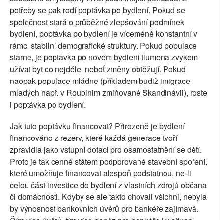
potřeby se pak rodí poptávka po bydlení. Pokud se
společnost stará o průběžné zlepšování podmínek
bydlení, poptávka po bydlení je víceméně konstantní v
rámci stabilní demografické struktury. Pokud populace
stárne, je poptávka po novém bydlení tlumena zvykem
užívat byt co nejdéle, neboť změny obtěžují. Pokud
naopak populace mládne (příkladem budiž imigrace
mladých např. v Roubinim zmiňované Skandinávii), roste
i poptávka po bydlení.
Jak tuto poptávku financovat? Přirozeně je bydlení
financováno z rezerv, které každá generace tvoří
zpravidla jako vstupní dotaci pro osamostatnění se dětí.
Proto je tak cenné státem podporované stavební spoření,
které umožňuje financovat alespoň podstatnou, ne-li
celou část investice do bydlení z vlastních zdrojů občana
či domácnosti. Kdyby se ale takto chovali všichni, nebyla
by výnosnost bankovních úvěrů pro bankéře zajímavá.