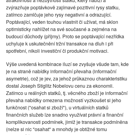
atraktivnosti a nezbytnosti statku, který nabízí a
zvýrazňuje poptávkově zajímavé pozitivní rysy statku,
zatímco zamlčuje jeho rysy negativní a odrazující.
Poptávající, veden touhou vlastnit či užívat, má sklon
optimisticky nahlížet na své současné a zejména na
budoucí důchody (příjmy). Proto se poptávající nezřídka
uchyluje k uskutečnění tržní transakce na dluh i při
spotřební, nikoli investiční či produkční motivaci.
Výše uvedená kombinace iluzí se zvyšuje všude tam, kde
je na straně nabídky informační převaha (informační
asymetrie), což je jev, za jehož průkaznou charakteristiku
dostal Joseph Stiglitz Nobelovu cenu za ekonomii.
Zatímco u reálných statků, tj. věcného zboží je informační
převaha nabídky omezena možností vyzkoušet si jeho
funkčnost ("osahat si zboží"), u virtuálních statků
finančních služeb lze snadno využívat právní a finanční
komplikovanosti podmínek, jimiž je transakce podmíněna
(nelze si nic "osahat" a mnohdy je obtížné tomu