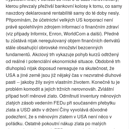
kterou převzaly přeživší bankovní kolosy k tomu, co samy
navzdory deklarované rentabilitě samy do té doby nesly.
Připomínám, že účetnictví velkých US korporací není
právě spolehlivým zdrojem informací o finančním zdraví
(viz případy Informix, Enron, WorldCom a další). Předně
tu zůstává nijak neregulovaný objem finančních derivátů
stále obsahující obrovské množství bezcenných
fundamentů. Akciový trh vykazuje pohyb kurzů odtržený
od reálné i potenciální ekonomické situace. Obdobně trh
dluhopisů nijak doposud nereaguje na skutečnost, že
USA a jiné země jsou již nějaký čas v nezvratné dluhové
pasti -- jakoby žily svým vlastním životem. Konečně tu je
problém komodit a jejich tržních nerovnováh. Zvláštní
případ tvoří měnové zlato. Odmítnutí inventury měnových
zlatých zásob vedením FEDu při současném přebytku
zlata a USD aktiv v držení Číny vyvolává důvodné
podezření, že s měnovým zlatem v USA není něco v
pořádku. Ostatně pokoutní nákup zlata po malých