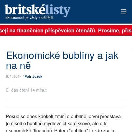
ejí na finančních příspěvcích čtenářů. Prosíme, přispě
PŘIHLÁSIT
AKTUÁLNÍ VYDÁNÍ
Ekonomické bubliny a jak
ARCHIV
na ně
ROZHOVORY
6. 1. 2014 /
Petr Ježek
TÉMATA
čas čtení 14 minut
NEJČTENĚJŠÍ ZA 7 DNÍ
AUTOŘI
Pokud se dnes kdokoli zmíní o bublině, první představa
je nikoli o bublině mýdlové či komiksové, ale o té
PŘÍSPĚVKY NA PROVOZ
ekonomické (finanční). Pojem "bublina" je zde zcela