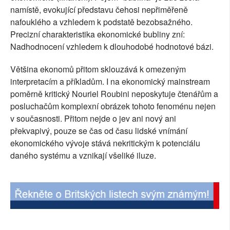
namístě, evokující představu čehosi nepřiměřeně
SOCIÁLNÍ SÍTĚ
nafouklého a vzhledem k podstatě bezobsažného.
Precizní charakteristika ekonomické bubliny zní:
RUBRIKY
Nadhodnocení vzhledem k dlouhodobé hodnotové bázi.
PLNÁ VERZE STRÁNEK
Většina ekonomů přitom sklouzává k omezeným
interpretacím a příkladům. I na ekonomický mainstream
poměrně kritický Nouriel Roubini neposkytuje čtenářům a
posluchačům komplexní obrázek tohoto fenoménu nejen
v současnosti. Přitom nejde o jev ani nový ani
překvapivý, pouze se čas od času lidské vnímání
ekonomického vývoje stává nekritickým k potenciálu
daného systému a vznikají všeliké iluze.