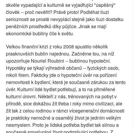
skvěle vypadající a kulturně se vyjadřující "úspěšný"
člověk -- proč nevěřit? Právě proto! Podléhat iluzi
serioznosti se prostě nevyplácí stejně jako iluzi dostatku
peněžních prostředků díky půjčce. Jinak se mají
ekonomické bubliny čile k světu.
Velkou finanční krizi z roku 2008 spustilo několik
prasknuvších bublin najednou. Začněme tou, na níž
upozorňuje Nouriel Roubini -- bublinou hypoteční.
Hypotéky se týkají výhradně občanů -- fyzických osob,
nikoli firem. Fakticky jde o hypoteční úvěr na pořízení
nemovitosti k bydlení, která je současně zárukou za tento
úvěr. Kulturní lidé bydlet potřebují, a to na přiměřené
kulturní úrovni. Někteří z nás, trénovaných na pobyt v
přírodě, sice dokážou žít třeba i roky mimo civilizaci, ale
žít tak z celou rodinou v rámci vícegenerační domácnosti
je prakticky nemožné a osamělý život je jedním velkým
nesmyslem. Proto je lidská potřeba bydlet tak silnou a
současně smysluplný život podmiňující potřebou. Z