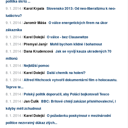
politika škrtů ...
9. 1. 2014 /
Karol Krpala
Slovensko 2013: Od neo-liberalizmu k neo-
ludáctvu?
9. 1. 2014 /
Jaromír Máša
O válce energetických firem na úkor
zákazníka
9. 1. 2014 /
Karel Dolejší
O válce - bez Clausewitze
8. 1. 2014 /
Přemysl Janýr
Mohli bychom klidně i bohatnout
8. 1. 2014 /
Dana Krudencová
Jak se vyvíjí kauza ukradených 70
milionů
8. 1. 2014 /
Nejbližší pomoc
8. 1. 2014 /
Karel Dolejší
Další chemik na holení?
8. 1. 2014 /
Alfred Hitchcock vytvořil dokumentární film o holocaustu.
Teprve te...
8. 1. 2014 /
Polský politik doporučil, aby Poláci bojkotovali Tesco
8. 1. 2014 /
Jan Čulík
BBC: Britové chtějí zakázat přistěhovalectví, i
kdyby měli zchudnout
8. 1. 2014 /
Karel Dolejší
O požadavku poskytnout v mezinárodní
politice nezvratný důkaz zlých...