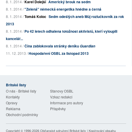
8. 1. 2014 /
Karel Dolejší
Americký brouk na sedm
8. 1. 2014 /
"Zelená" německá energetika hnědne a černá
8. 1. 2014 /
Tomáš Koloc
Sedm odešlých aneb Můj rozlučkovník za rok
2013
8. 1. 2014 /
Po 42 letech odhalena totožnost aktivistů, kteří vyloupili
kancelář...
8. 1. 2014 /
Čína zablokovala stránky deníku
Guardian
11. 12. 2013 /
Hospodaření OSBL za listopad 2013
Britské listy
O nás - Britské listy
Stanovy OSBL
Kontakty
Vzkaz redakci
Opravy
Informace pro autory
Reklama
Příspěvky
Obchodní podmínky
Copyright © 1996-2026
Občanské sdružení Britské listy
| Kopírování obsahu