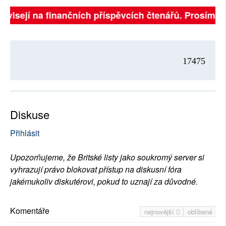
závisejí na finančních příspěvcích čtenářů. Prosíme, p
17475
Diskuse
Přihlásit
Upozorňujeme, že Britské listy jako soukromý server si
vyhrazují právo blokovat přístup na diskusní fóra
jakémukoliv diskutérovi, pokud to uznají za důvodné.
Komentáře
nejnovější
oblíbené