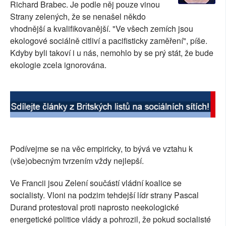
Richard Brabec. Je podle něj pouze vinou
SOCIÁLNÍ SÍTĚ
Strany zelených, že se nenašel někdo
vhodnější a kvalifikovanější. "Ve všech zemích jsou
RUBRIKY
ekologové sociálně citliví a pacifisticky zaměření", píše.
Kdyby byli takoví i u nás, nemohlo by se prý stát, že bude
PLNÁ VERZE STRÁNEK
ekologie zcela ignorována.
Podívejme se na věc empiricky, to bývá ve vztahu k
(vše)obecným tvrzením vždy nejlepší.
Ve Francii jsou Zelení součástí vládní koalice se
socialisty. Vloni na podzim tehdejší lídr strany Pascal
Durand protestoval proti naprosto neekologické
energetické politice vlády a pohrozil, že pokud socialisté