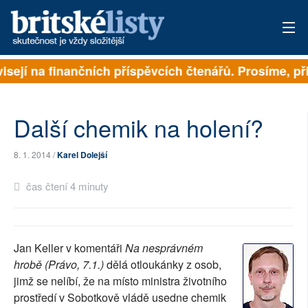
isejí na finančních příspěvcích čtenářů. Prosíme, při
PŘIHLÁSIT
AKTUÁLNÍ VYDÁNÍ
Další chemik na holení?
ARCHIV
8. 1. 2014 /
Karel Dolejší
ROZHOVORY
čas čtení 4 minuty
TÉMATA
NEJČTENĚJŠÍ ZA 7 DNÍ
Jan Keller v komentáři
Na nesprávném
AUTOŘI
hrobě (Právo, 7.1.)
dělá otloukánky z osob,
jimž se nelíbí, že na místo ministra životního
PŘÍSPĚVKY NA PROVOZ
prostředí v Sobotkově vládě usedne chemik