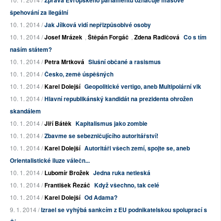
Zpráva Evropského parlamentu označuje masové
špehování za ilegální
10. 1. 2014 /
Jak Jílková vidí nepřizpůsobivé osoby
10. 1. 2014 /
Josef Mrázek
,
Štěpán Forgáč
,
Zdena Radičová
Co s tím
naším státem?
10. 1. 2014 /
Petra Mrtková
Slušní občané a rasismus
10. 1. 2014 /
Česko, země úspěšných
10. 1. 2014 /
Karel Dolejší
Geopolitické vertigo, aneb Multipolární vlk
10. 1. 2014 /
Hlavní republikánský kandidát na prezidenta ohrožen
skandálem
10. 1. 2014 /
Jiří Bátěk
Kapitalismus jako zombie
10. 1. 2014 /
Zbavme se sebezničujícího autoritářství!
10. 1. 2014 /
Karel Dolejší
Autoritáři všech zemí, spojte se, aneb
Orientalistické iluze válečn...
10. 1. 2014 /
Lubomír Brožek
Jedna ruka netleská
10. 1. 2014 /
František Řezáč
Když všechno, tak celé
10. 1. 2014 /
Karel Dolejší
Od Adama?
9. 1. 2014 /
Izrael se vyhýbá sankcím z EU podnikatelskou spoluprací s