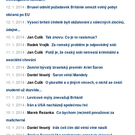
12. 1. 2014 /
Brusel odmítl požadavek Británie omezit volný pobyt
občanů po EU
12. 1. 2014 /
Vysocí britští činitelé byli obžalováni z válečných zločinů,
údajně...
10. 1. 2014 /
Jan Čulík
Tak znovu: Co je to rasismus?
11. 1. 2014 /
Radek Vrajik
Za romský problém je odpovědný stát
11. 1. 2014 /
Jan Čulík
Potíž je, že český stát netrestá kriminální a
asociální chování
11. 1. 2014 /
Zemřel bývalý izraelský premiér Ariel Šaron
11. 1. 2014 /
Daniel Veselý
Šaron větší Mandely
10. 1. 2014 /
Jan Čulík
O pluralitě a o jiných věcech, o nichž se čeští
studenti už dozvída...
11. 1. 2014 /
Levicové mýty znevažují Británii
12. 1. 2014 /
Írán a USA nacházejí společnou řeč
10. 1. 2014 /
Marek Řezanka
Co bychom (ne)měli považovat za
malicherné
10. 1. 2014 /
Daniel Veselý
Irák čelí čím dál větší vlně násilí
10. 1. 2014 /