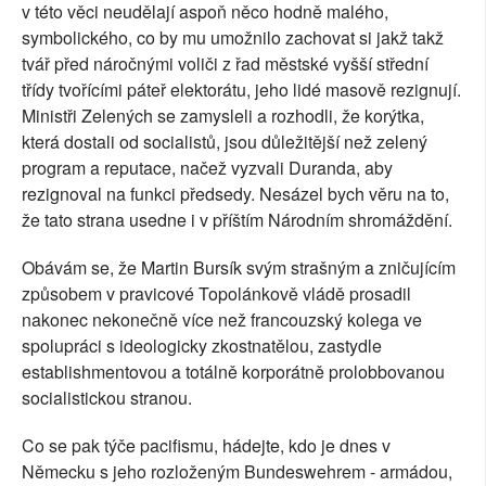
v této věci neudělají aspoň něco hodně malého,
symbolického, co by mu umožnilo zachovat si jakž takž
tvář před náročnými voliči z řad městské vyšší střední
třídy tvořícími páteř elektorátu, jeho lidé masově rezignují.
Ministři Zelených se zamysleli a rozhodli, že korýtka,
která dostali od socialistů, jsou důležitější než zelený
program a reputace, načež vyzvali Duranda, aby
rezignoval na funkci předsedy. Nesázel bych věru na to,
že tato strana usedne i v příštím Národním shromáždění.
Obávám se, že Martin Bursík svým strašným a zničujícím
způsobem v pravicové Topolánkově vládě prosadil
nakonec nekonečně více než francouzský kolega ve
spolupráci s ideologicky zkostnatělou, zastydle
establishmentovou a totálně korporátně prolobbovanou
socialistickou stranou.
Co se pak týče pacifismu, hádejte, kdo je dnes v
Německu s jeho rozloženým Bundeswehrem - armádou,