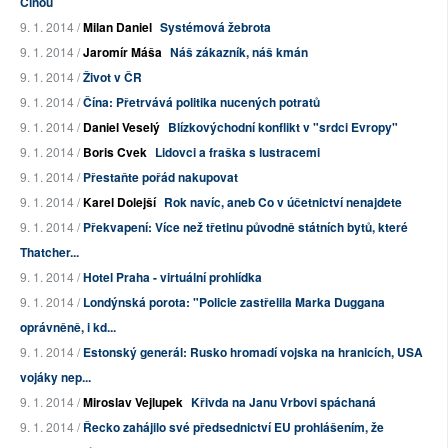
Čínou
9. 1. 2014 /
Milan Daniel
Systémová žebrota
9. 1. 2014 /
Jaromír Máša
Náš zákazník, náš kmán
9. 1. 2014 /
Život v ČR
9. 1. 2014 /
Čína: Přetrvává politika nucených potratů
9. 1. 2014 /
Daniel Veselý
Blízkovýchodní konflikt v "srdci Evropy"
9. 1. 2014 /
Boris Cvek
Lidovci a fraška s lustracemi
9. 1. 2014 /
Přestaňte pořád nakupovat
9. 1. 2014 /
Karel Dolejší
Rok navíc, aneb Co v účetnictví nenajdete
9. 1. 2014 /
Překvapení: Více než třetinu původně státních bytů, které
Thatcher...
9. 1. 2014 /
Hotel Praha - virtuální prohlídka
9. 1. 2014 /
Londýnská porota: "Policie zastřelila Marka Duggana
oprávněně, i kd...
9. 1. 2014 /
Estonský generál: Rusko hromadí vojska na hranicích, USA
vojáky nep...
9. 1. 2014 /
Miroslav Vejlupek
Křivda na Janu Vrbovi spáchaná
9. 1. 2014 /
Řecko zahájilo své předsednictví EU prohlášením, že