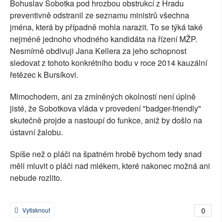
Bohuslav Sobotka pod hrozbou obstrukcí z Hradu
preventivně odstranil ze seznamu ministrů všechna
jména, která by případně mohla narazit. To se týká také
nejméně jednoho vhodného kandidáta na řízení MŽP.
Nesmírně obdivuji Jana Kellera za jeho schopnost
sledovat z tohoto konkrétního bodu v roce 2014 kauzální
řetězec k Bursíkovi.
Mimochodem, ani za zmíněných okolností není úplně
jisté, že Sobotkova vláda v provedení "badger-friendly"
skutečně projde a nastoupí do funkce, aniž by došlo na
ústavní žalobu.
Spíše než o pláči na špatném hrobě bychom tedy snad
měli mluvit o pláči nad mlékem, které nakonec možná ani
nebude rozlito.
0
Vytisknout