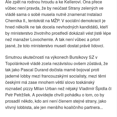
Ale zpět na rodnou hroudu a ke Kellerovi. Ona přece
vůbec není pravda, že by neúčast Strany zelených ve
vládě sama o sobě musela nutně znamenat instalaci
Chemika II., tentokrát na MŽP. V sociální demokracii je
hned několik ne tak docela nevhodných kandidátů, kteří
by ministerstvo životního prostředí dokázali vést jistě lépe
než manažer Lovochemie. A tak není vůbec a priori
jasné, že toto ministerstvo museli dostat právě lidovci.
Smutnou skutečností na výkonech Bursíkovy SZ v
Topolánkově vládě zcela nezávislou ovšem zůstává, že
tak jako Pascal Durand dočista marně bojoval proti
jaderné lobby mezi francouzskými socialisty, mezi těmi
českými má zase mnohem větší slovo toskánský
roznašeč pizzy Milan Urban než nějaký Vladimír Špidla či
Petr Petržílek. A povídejte chvíli pohádku o tom, co by
prosadil někdo, kdo ani není členem stejné strany, jako
vlivný lobbista, ale jen menšího koaličního partnera...