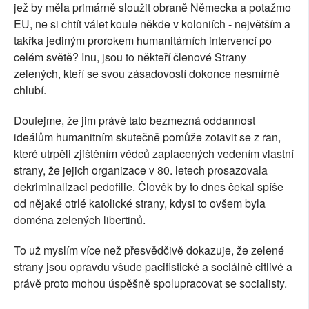
jež by měla primárně sloužit obraně Německa a potažmo
EU, ne si chtít válet koule někde v koloniích - největším a
takřka jediným prorokem humanitárních intervencí po
celém světě? Inu, jsou to někteří členové Strany
zelených, kteří se svou zásadovostí dokonce nesmírně
chlubí.
Doufejme, že jim právě tato bezmezná oddannost
ideálům humanitním skutečně pomůže zotavit se z ran,
které utrpěli zjištěním vědců zaplacených vedením vlastní
strany, že jejich organizace v 80. letech prosazovala
dekriminalizaci pedofilie. Člověk by to dnes čekal spíše
od nějaké otrlé katolické strany, kdysi to ovšem byla
doména zelených libertinů.
To už myslím více než přesvědčivě dokazuje, že zelené
strany jsou opravdu všude pacifistické a sociálně citlivé a
právě proto mohou úspěšně spolupracovat se socialisty.