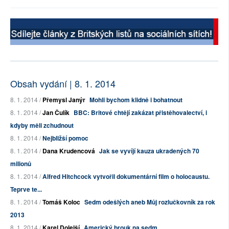
Obsah vydání | 8. 1. 2014
8. 1. 2014 /
Přemysl Janýr
Mohli bychom klidně i bohatnout
8. 1. 2014 /
Jan Čulík
BBC: Britové chtějí zakázat přistěhovalectví, i
kdyby měli zchudnout
8. 1. 2014 /
Nejbližší pomoc
8. 1. 2014 /
Dana Krudencová
Jak se vyvíjí kauza ukradených 70
milionů
8. 1. 2014 /
Alfred Hitchcock vytvořil dokumentární film o holocaustu.
Teprve te...
8. 1. 2014 /
Tomáš Koloc
Sedm odešlých aneb Můj rozlučkovník za rok
2013
8. 1. 2014 /
Karel Dolejší
Americký brouk na sedm