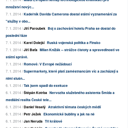
množství novýc...
7. 1. 2014 /
Kadeřník Davida Camerona dostal státní vyznamenání za
"služby v obo...
7. 1. 2014 /
Jiří Paroubek
Boj o zachování hotelu Praha se dostal do
poslední fáze
7. 1. 2014 /
Karel Dolejší
Ruská vojenská politika a Finsko
7. 1. 2014 /
Jiří Baťa
Milan Knížák -- strážce čistoty a spravedlnosti ve
státní správě.
7. 1. 2014 /
Romové: V Evropě nežádoucí
7. 1. 2014 /
Supermarkety, které platí zaměstnancům víc a zacházejí s
nimi slušn...
6. 1. 2014 /
Tak jsem spadl do exekuce
6. 1. 2014 /
Štěpán Kotrba
Nervozita služebného asistenta Šmída a
mediální realita České tele...
6. 1. 2014 /
Daniel Veselý
Atraktivní témata českých médií
6. 1. 2014 /
Petr Ježek
Ekonomické bubliny a jak na ně
6. 1. 2014 /
Jan Neruda
Tři králové