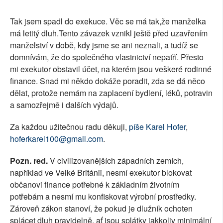
SOCIÁLNÍ SÍTĚ
Tak jsem spadl do exekuce. Věc se má tak,že manželka
má letitý dluh.Tento závazek vznikl ještě před uzavřením
RUBRIKY
manželství v době, kdy jsme se ani neznali, a tudíž se
domnívám, že do společného vlastnictví nepatří. Přesto
PLNÁ VERZE STRÁNEK
mi exekutor obstavil účet, na kterém jsou veškeré rodinné
finance. Snad mi někdo dokáže poradit, zda se dá něco
dělat, protože nemám na zaplacení bydlení, léků, potravin
a samozřejmě i dalších výdajů.
Za každou užitečnou radu děkuji,
píše Karel Hofer
,
hoferkarel100@gmail.com
.
Pozn. red.
V civilizovanějších západních zemích,
například ve Velké Británii, nesmí exekutor blokovat
občanovi finance potřebné k základním životním
potřebám a nesmí mu konfiskovat výrobní prostředky.
Zároveň zákon stanoví, že pokud je dlužník ochoten
splácet dluh pravidelně, ať jsou splátky jakkoliv minimální