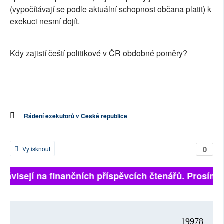
(vypočítávají se podle aktuální schopnost občana platit) k
exekuci nesmí dojít.
Kdy zajistí čeští politikové v ČR obdobné poměry?
Řádění exekutorů v České republice
0
Vytisknout
ě závisejí na finančních příspěvcích čtenářů. Prosíme,
19978