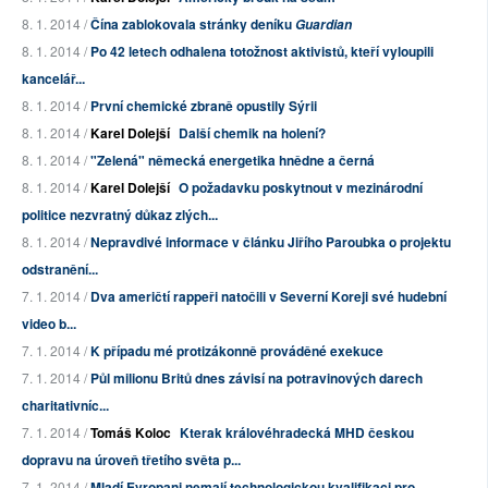
8. 1. 2014 /
Čína zablokovala stránky deníku
Guardian
8. 1. 2014 /
Po 42 letech odhalena totožnost aktivistů, kteří vyloupili
kancelář...
8. 1. 2014 /
První chemické zbraně opustily Sýrii
8. 1. 2014 /
Karel Dolejší
Další chemik na holení?
8. 1. 2014 /
"Zelená" německá energetika hnědne a černá
8. 1. 2014 /
Karel Dolejší
O požadavku poskytnout v mezinárodní
politice nezvratný důkaz zlých...
8. 1. 2014 /
Nepravdivé informace v článku Jiřího Paroubka o projektu
odstranění...
7. 1. 2014 /
Dva američtí rappeři natočili v Severní Koreji své hudební
video b...
7. 1. 2014 /
K případu mé protizákonně prováděné exekuce
7. 1. 2014 /
Půl milionu Britů dnes závisí na potravinových darech
charitativníc...
7. 1. 2014 /
Tomáš Koloc
Kterak královéhradecká MHD českou
dopravu na úroveň třetího světa p...
7. 1. 2014 /
Mladí Evropani nemají technologickou kvalifikaci pro