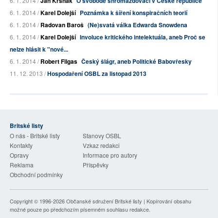
6. 1. 2014 /
Jan Kršňák
O svobodě shromažďovací v České republice
6. 1. 2014 /
Karel Dolejší
Poznámka k šíření konspiračních teorií
6. 1. 2014 /
Radovan Baroš
(Ne)svatá válka Edwarda Snowdena
6. 1. 2014 /
Karel Dolejší
Involuce kritického intelektuála, aneb Proč se
nelze hlásit k "nové...
6. 1. 2014 /
Robert Filgas
Český šlágr, aneb Politické Babovřesky
11. 12. 2013 /
Hospodaření OSBL za listopad 2013
Britské listy
O nás - Britské listy
Stanovy OSBL
Kontakty
Vzkaz redakci
Opravy
Informace pro autory
Reklama
Příspěvky
Obchodní podmínky
Copyright © 1996-2026
Občanské sdružení Britské listy
| Kopírování obsahu
možné pouze po předchozím písemném souhlasu redakce.