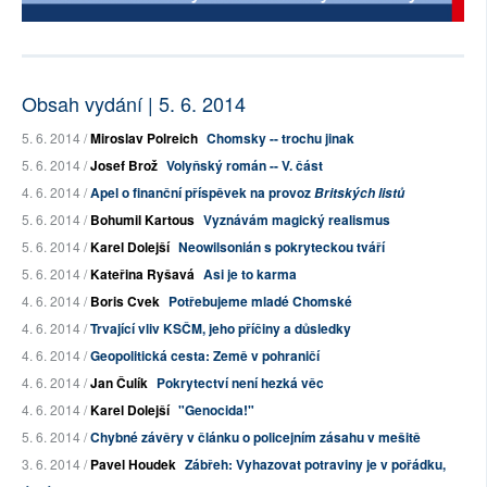
Obsah vydání | 5. 6. 2014
5. 6. 2014 /
Miroslav Polreich
Chomsky -- trochu jinak
5. 6. 2014 /
Josef Brož
Volyňský román -- V. část
4. 6. 2014 /
Apel o finanční příspěvek na provoz
Britských listů
5. 6. 2014 /
Bohumil Kartous
Vyznávám magický realismus
5. 6. 2014 /
Karel Dolejší
Neowilsonián s pokryteckou tváří
5. 6. 2014 /
Kateřina Ryšavá
Asi je to karma
4. 6. 2014 /
Boris Cvek
Potřebujeme mladé Chomské
4. 6. 2014 /
Trvající vliv KSČM, jeho příčiny a důsledky
4. 6. 2014 /
Geopolitická cesta: Země v pohraničí
4. 6. 2014 /
Jan Čulík
Pokrytectví není hezká věc
4. 6. 2014 /
Karel Dolejší
"Genocida!"
5. 6. 2014 /
Chybné závěry v článku o policejním zásahu v mešitě
3. 6. 2014 /
Pavel Houdek
Zábřeh: Vyhazovat potraviny je v pořádku,