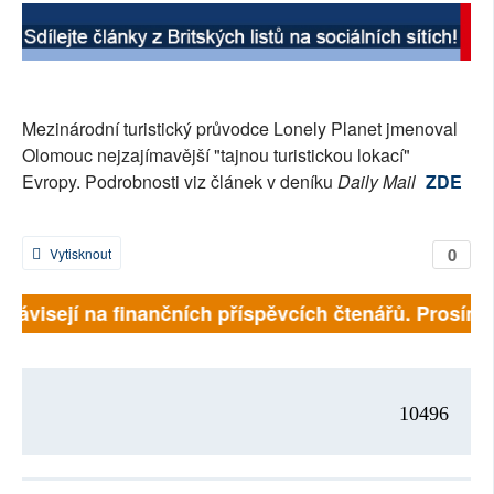
SOCIÁLNÍ SÍTĚ
RUBRIKY
Mezinárodní turistický průvodce Lonely Planet jmenoval
PLNÁ VERZE STRÁNEK
Olomouc nejzajímavější "tajnou turistickou lokací"
Evropy. Podrobnosti viz článek v deníku
Daily Mail
ZDE
0
Vytisknout
ě závisejí na finančních příspěvcích čtenářů. Prosíme,
10496