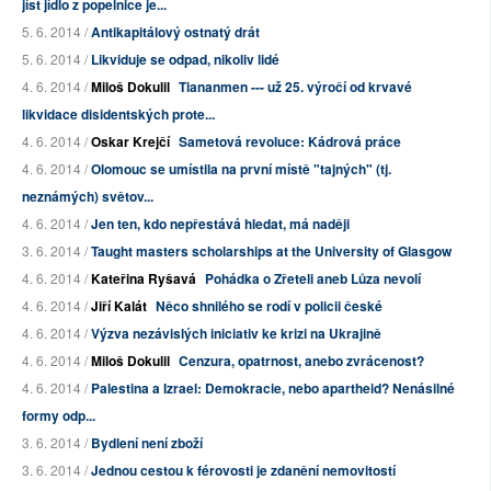
jíst jídlo z popelnice je...
5. 6. 2014 /
Antikapitálový ostnatý drát
5. 6. 2014 /
Likviduje se odpad, nikoliv lidé
4. 6. 2014 /
Miloš Dokulil
Tiananmen --- už 25. výročí od krvavé
likvidace disidentských prote...
4. 6. 2014 /
Oskar Krejčí
Sametová revoluce: Kádrová práce
4. 6. 2014 /
Olomouc se umístila na první místě "tajných" (tj.
neznámých) světov...
4. 6. 2014 /
Jen ten, kdo nepřestává hledat, má naději
3. 6. 2014 /
Taught masters scholarships at the University of Glasgow
4. 6. 2014 /
Kateřina Ryšavá
Pohádka o Zřeteli aneb Lůza nevolí
4. 6. 2014 /
Jiří Kalát
Něco shnilého se rodí v policii české
4. 6. 2014 /
Výzva nezávislých iniciativ ke krizi na Ukrajině
4. 6. 2014 /
Miloš Dokulil
Cenzura, opatrnost, anebo zvrácenost?
4. 6. 2014 /
Palestina a Izrael: Demokracie, nebo apartheid? Nenásilné
formy odp...
3. 6. 2014 /
Bydlení není zboží
3. 6. 2014 /
Jednou cestou k férovosti je zdanění nemovitostí