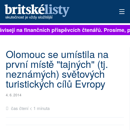
závisejí na finančních příspěvcích čtenářů. Prosíme, p
PŘIHLÁSIT
AKTUÁLNÍ VYDÁNÍ
Olomouc se umístila na
ARCHIV
první místě "tajných" (tj.
neznámých) světových
ROZHOVORY
turistických cílů Evropy
TÉMATA
4. 6. 2014
NEJČTENĚJŠÍ ZA 7 DNÍ
čas čtení < 1 minuta
AUTOŘI
PŘÍSPĚVKY NA PROVOZ