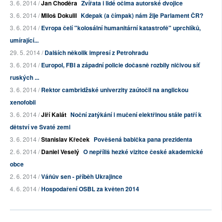
3. 6. 2014 /
Jan Choděra
Zvířata i lidé očima autorské dvojice
3. 6. 2014 /
Miloš Dokulil
Kdepak (a čímpak) nám žije Parlament ČR?
3. 6. 2014 /
Evropa čelí "kolosální humanitární katastrofě" uprchlíků,
umírající...
29. 5. 2014 /
Dalších několik impresí z Petrohradu
3. 6. 2014 /
Europol, FBI a západní policie dočasně rozbily ničivou síť
ruských ...
3. 6. 2014 /
Rektor cambridžské univerzity zaútočil na anglickou
xenofobii
3. 6. 2014 /
Jiří Kalát
Noční zatýkání i mučení elektřinou stále patří k
dětství ve Svaté zemi
3. 6. 2014 /
Stanislav Křeček
Pověšená babička pana prezidenta
2. 6. 2014 /
Daniel Veselý
O nepříliš hezké vizitce české akademické
obce
2. 6. 2014 /
Váňův sen - příběh Ukrajince
4. 6. 2014 /
Hospodaření OSBL za květen 2014