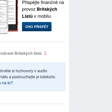
Přispějte finančně na
provoz
Britských
v mobilu.
Listů
CHCI PŘISPĚT
odcast Britských listů
áhněte si rozhovory v audio
mátu a poslouchejte je kdekoliv.
k na to?