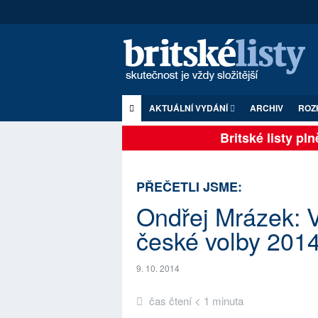
AKTUÁLNÍ VYDÁNÍ
ARCHIV
ROZ
Britské listy plně 
PŘEČETLI JSME:
Ondřej Mrázek: V
české volby 201
9. 10. 2014
čas čtení < 1 minuta