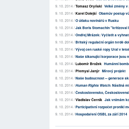
9. 10. 2014 /
Tomasz Oryński
Velké změny v 
9. 10. 2014 /
Karel Dolejší
Obamův postup vůči
9. 10. 2014 /
O útlaku novinářů v Rusku
9. 10. 2014 /
Jak Boris Stomachin "kritizoval P
9. 10. 2014 /
Ondřej Mrázek: Vyčistit a vyhna
9. 10. 2014 /
Britský regulační orgán tvrdě do
9. 10. 2014 /
Vývoj cen ruské ropy Ural v let
8. 10. 2014 /
Naše šikanující korporace jsou 
8. 10. 2014 /
Lubomír Brožek
Humánní bombar
8. 10. 2014 /
Přemysl Janýr
Mírový projekt
8. 10. 2014 /
Naše budoucnost -- generace sko
8. 10. 2014 /
: Násilná m
Human Rights Watch
8. 10. 2014 /
Československo, Československo
8. 10. 2014 /
Vladislav Černík
Jak vnímám ko
8. 10. 2014 /
Participativní rozpočet pronikl m
9. 10. 2014 /
Hospodaření OSBL za září 2014