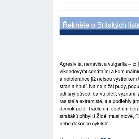
Agresivita, nenávist a vulgarita -- 
víkendovými senátními a komunální
a netolerance již nejsou výstřelkem
stran a hnutí. Na nejnižší pudy, po
odlišný původ, barvu pleti, vyznání, ž
rasisté a extremisté, ale podlehly 
demokracie. Tradičním obětním berán
strašáků přibyli i Židé, muslimové,
nebo dokonce cyklisté.