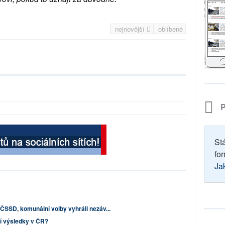
nejnovější
oblíbené
P
St
for
Ja
 ČSSD, komunální volby vyhráli nezáv...
í výsledky v ČR?