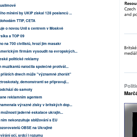
 muslimové
o mínění by UKIP získal 128 poslanců ...
i dohodám TTIP, CETA
uje o novou Unii s centrem v Moskvě
rsíka a TOP 09
 na 700 civilistů, hrozí jim masakr
merickým firmám vysoudit na evropských...
eské politické reklamy
muzikantů natočila společně protivál...
v příštích dnech může "významně zhoršit"
oskotaly, demonstranti se připravují...
Polit
 odchází do samoty
Marč
stane reklamním agentem
amenala výrazné zisky v britských dop...
í možnosti jaderné eskalace ukrajin...
s ním nekonzultuje sbližování s EU
pozorovatelů OBSE na Ukrajině
vírání očí, srdcí i rozumu