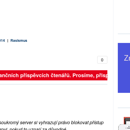
014
|
Rasismus
0
ančních příspěvcích čtenářů. Prosíme, přispějte. ➥
soukromý server si vyhrazují právo blokovat přístup
rovi, pokud to uznají za důvodné.