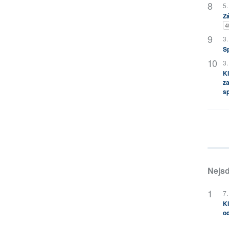
5.
Zá
4
3.
S
3.
Kl
za
s
Nejsd
7.
Kl
od