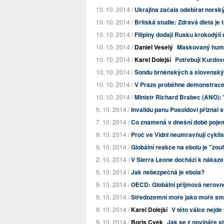
10. 10. 2014 /
Ukrajina začala odebírat norský
10. 10. 2014 /
Britská studie: Zdravá dieta je t
10. 10. 2014 /
Filipíny dodají Rusku krokodýl
10. 10. 2014 /
Daniel Veselý
Maskovaný human
10. 10. 2014 /
Karel Dolejší
Potřebují Kurdov
10. 10. 2014 /
Sondu brněnských a slovenskýc
10. 10. 2014 /
V Praze proběhne demonstrace 
10. 10. 2014 /
Ministr Richard Brabec (ANO):
9. 10. 2014 /
Invalidu panu Posoldovi přiznal 
7. 10. 2014 /
Co znamená v dnešní době pojem
9. 10. 2014 /
Proč ve Vídni neumravňují cykli
9. 10. 2014 /
Globální reakce na ebolu je "zou
2. 10. 2014 /
V Sierra Leone dochází k nákaze 
9. 10. 2014 /
Jak nebezpečná je ebola?
9. 10. 2014 /
OECD: Globální příjmová nerovno
9. 10. 2014 /
Středozemní moře jako moře smr
9. 10. 2014 /
Karel Dolejší
V této válce nejd
9. 10. 2014 /
Boris Cvek
Jak se z novináře s