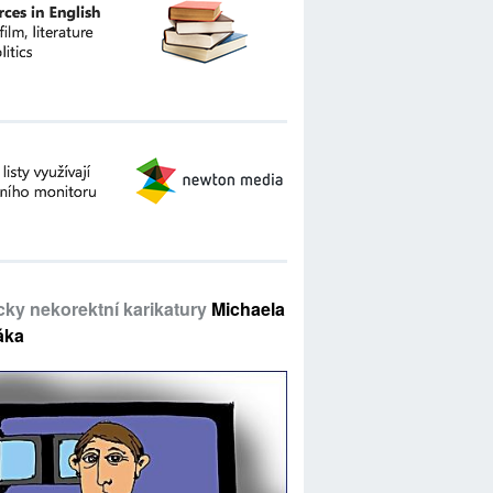
icky nekorektní karikatury
Michaela
áka