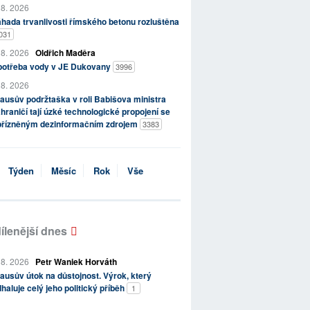
 8. 2026
hada trvanlivosti římského betonu rozluštěna
031
 8. 2026
Oldřich Maděra
potřeba vody v JE Dukovany
3996
 8. 2026
ausův podržtaška v roli Babišova ministra
hraničí tají úzké technologické propojení se
přízněným dezinformačním zdrojem
3383
Týden
Měsíc
Rok
Vše
ílenější dnes
 8. 2026
Petr Waniek Horváth
ausův útok na důstojnost. Výrok, který
haluje celý jeho politický příběh
1