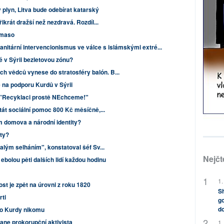
 plyn, Litva bude odebírat katarský
řikrát dražší než nezdravá. Rozdíl...
í maso
itární intervencionismus ve válce s islámskými extré...
é v Sýrii bezletovou zónu?
h vědců vynese do stratosféry balón. B...
na podporu Kurdů v Sýrii
 "Recyklaci prostě NEchceme!"
stát sociální pomoc 800 Kč měsíčně,...
 domova a národní identity?
sty?
falým selháním", konstatoval šéf Sv...
Nejčt
ebolou pěti dalších lidí každou hodinu
1.
st je zpět na úrovni z roku 1820
Sh
ti
go
do
e o Kurdy nikomu
tane prokorupční aktivista
1.