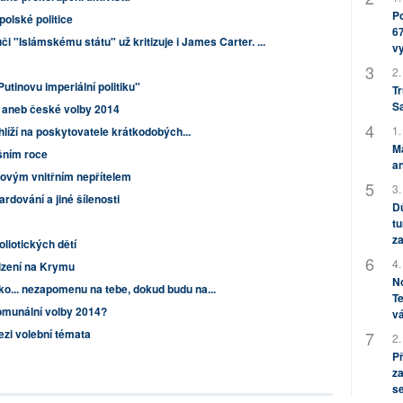
Po
polské politice
67
 "Islámskému státu" už kritizuje i James Carter. ...
v
2.
utinovu imperiální politiku"
Tr
S
t aneb české volby 2014
1.
hlíží na poskytovatele krátkodobých...
M
ošním roce
an
novým vnitřním nepřítelem
3.
dování a jiné šílenosti
Dů
tu
za
liotických dětí
4.
izení na Krymu
No
... nezapomenu na tebe, dokud budu na...
Te
munální volby 2014?
vá
ezi volební témata
2.
P
za
s