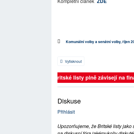
Kompletní článek
ZDE
Komunální volby a senátní volby, říjen 2
Vytisknout
Britské listy plně závisejí na fin
Diskuse
Přihlásit
Upozorňujeme, že Britské listy jako 
na diskusní fóra jakémukoliv diskuté