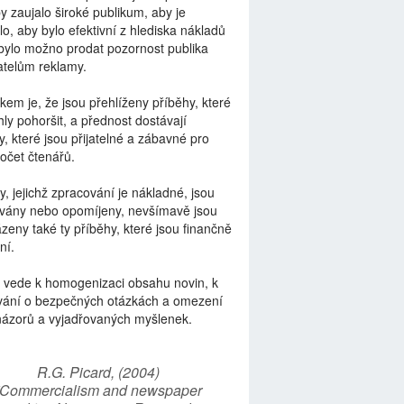
by zaujalo široké publikum, aby je
lo, aby bylo efektivní z hlediska nákladů
bylo možno prodat pozornost publika
telům reklamy.
kem je, že jsou přehlíženy příběhy, které
ly pohoršit, a přednost dostávají
y, které jsou přijatelné a zábavné pro
počet čtenářů.
y, jejichž zpracování je nákladné, jsou
vány nebo opomíjeny, nevšímavě jsou
zeny také ty příběhy, které jsou finančně
ní.
 vede k homogenizaci obsahu novin, k
vání o bezpečných otázkách a omezení
názorů a vyjadřovaných myšlenek.
R.G. Picard, (2004)
“Commercialism and newspaper