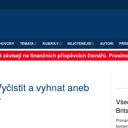
HOVORY
TÉMATA
RUBRIKY
NEJČTENĚJŠÍ
AUTOŘI
PŘÍS
závisejí na finančních příspěvcích čtenářů. Prosíme, 
yčistit a vyhnat aneb
4
Všec
Brit
Primár
komerc