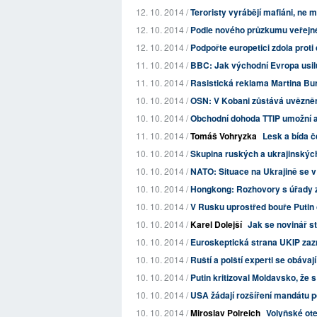
12. 10. 2014 /
Teroristy vyrábějí mafiáni, ne
12. 10. 2014 /
Podle nového průzkumu veřejnéh
12. 10. 2014 /
Podpořte europetici zdola prot
11. 10. 2014 /
BBC: Jak východní Evropa usil
11. 10. 2014 /
Rasistická reklama Martina Bu
10. 10. 2014 /
OSN: V Kobani zůstává uvězněno
10. 10. 2014 /
Obchodní dohoda TTIP umožní a
11. 10. 2014 /
Tomáš Vohryzka
Lesk a bída č
10. 10. 2014 /
Skupina ruských a ukrajinských 
10. 10. 2014 /
NATO: Situace na Ukrajině se 
10. 10. 2014 /
Hongkong: Rozhovory s úřady ztr
10. 10. 2014 /
V Rusku uprostřed bouře Putin
10. 10. 2014 /
Karel Dolejší
Jak se novinář 
10. 10. 2014 /
Euroskeptická strana UKIP zazn
10. 10. 2014 /
Ruští a polští experti se obávaj
10. 10. 2014 /
Putin kritizoval Moldavsko, že 
10. 10. 2014 /
USA žádají rozšíření mandátu 
10. 10. 2014 /
Miroslav Polreich
Volyňské ote