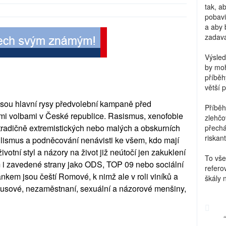
tak, a
pobavi
a aby 
zadava
Výsled
by moh
příběh
větší 
to jsou hlavní rysy předvolební kampaně před
Příběh
mi volbami v České republice. Rasismus, xenofobie
zlehčo
 tradičně extremistických nebo malých a obskurních
přechá
riskant
pulismus a podněcování nenávisti ke všem, kdo mají
ivotní styl a názory na život již neútočí jen zakuklení
To vše
jim i zavedené strany jako ODS, TOP 09 nebo sociální
refero
kem jsou čeští Romové, k nimž ale v roli viníků a
škály 
 Rusové, nezaměstnaní, sexuální a názorové menšiny,