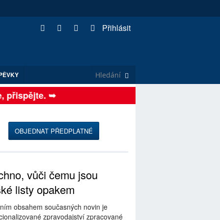
Přihlásit
PĚVKY
přispějte. ➥
OBJEDNAT PŘEDPLATNÉ
hno, vůči čemu jsou
ské listy opakem
ním obsahem současných novin je
ionalizované zpravodajství zpracované