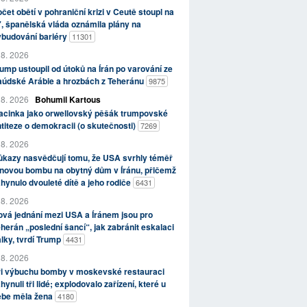
čet obětí v pohraniční krizi v Ceutě stoupl na
, španělská vláda oznámila plány na
ybudování bariéry
11301
 8. 2026
ump ustoupil od útoků na Írán po varování ze
aúdské Arábie a hrozbách z Teheránu
9875
 8. 2026
Bohumil Kartous
acinka jako orwellovský pěšák trumpovské
titeze o demokracii (o skutečnosti)
7269
 8. 2026
kazy nasvědčují tomu, že USA svrhly téměř
novou bombu na obytný dům v Íránu, přičemž
hynulo dvouleté dítě a jeho rodiče
6431
 8. 2026
vá jednání mezi USA a Íránem jsou pro
herán „poslední šancí“, jak zabránit eskalaci
lky, tvrdí Trump
4431
 8. 2026
ři výbuchu bomby v moskevské restauraci
hynuli tři lidé; explodovalo zařízení, které u
ebe měla žena
4180