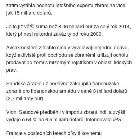
zatím vytáhla hodnotu letošního exportu zbraní na více
jak 15 miliard dolarů.
Je to již větší suma než 8,06 miliard eur za celý rok 2014,
který přinesl rekordní zakázky od roku 2009.
Avšak některé z těchto smluv vyvolávají nejednu obavu,
když aktivisté proti obchodu se zbraněmi kritizují ochotu
prodávat do zemí s mizerným rejstříkem v oblasti lidských
práv.
Saúdská Arábie už nedávno zakoupila francouzské
zbraně pro libanonskou armádu v ceně 3 miliard dolarů
(2,7 miliardy eur).
Vloni Saúdové předběhli v importu zbraní Indii a zvýšili
výdaje o 54 % na 6,5 miliard dolarů, informovala
IHS
.
Francie v posledních letech díky šikovnému