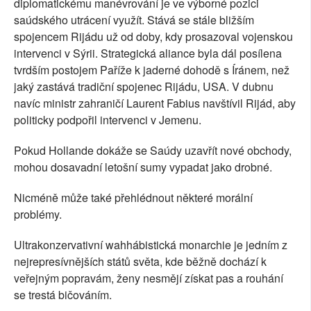
diplomatickému manévrování je ve výborné pozici
saúdského utrácení využít. Stává se stále bližším
spojencem Rijádu už od doby, kdy prosazoval vojenskou
intervenci v Sýrii. Strategická aliance byla dál posílena
tvrdším postojem Paříže k jaderné dohodě s Íránem, než
jaký zastává tradiční spojenec Rijádu, USA. V dubnu
navíc ministr zahraničí Laurent Fabius navštívil Rijád, aby
politicky podpořil intervenci v Jemenu.
Pokud Hollande dokáže se Saúdy uzavřít nové obchody,
mohou dosavadní letošní sumy vypadat jako drobné.
Nicméně může také přehlédnout některé morální
problémy.
Ultrakonzervativní wahhábistická monarchie je jedním z
nejrepresívnějších států světa, kde běžně dochází k
veřejným popravám, ženy nesmějí získat pas a rouhání
se trestá bičováním.