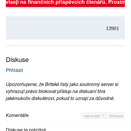
závisejí na finančních příspěvcích čtenářů. Prosíme, 
13901
Diskuse
Přihlásit
Upozorňujeme, že Britské listy jako soukromý server si
vyhrazují právo blokovat přístup na diskusní fóra
jakémukoliv diskutérovi, pokud to uznají za důvodné.
Komentáře
nejnovější
oblíbené
Diskuse je prázdná.