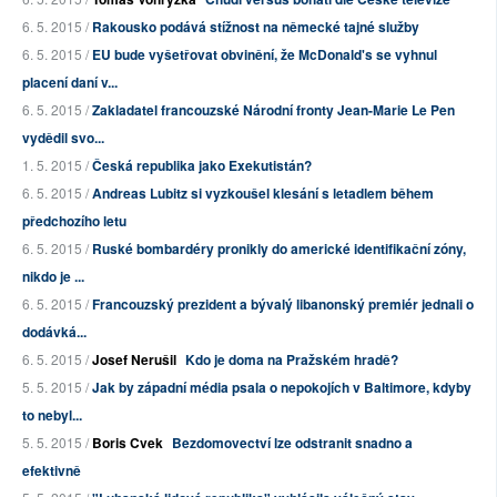
6. 5. 2015 /
Rakousko podává stížnost na německé tajné služby
6. 5. 2015 /
EU bude vyšetřovat obvinění, že McDonald's se vyhnul
placení daní v...
6. 5. 2015 /
Zakladatel francouzské Národní fronty Jean-Marie Le Pen
vydědil svo...
1. 5. 2015 /
Česká republika jako Exekutistán?
6. 5. 2015 /
Andreas Lubitz si vyzkoušel klesání s letadlem během
předchozího letu
6. 5. 2015 /
Ruské bombardéry pronikly do americké identifikační zóny,
nikdo je ...
6. 5. 2015 /
Francouzský prezident a bývalý libanonský premiér jednali o
dodávká...
6. 5. 2015 /
Josef Nerušil
Kdo je doma na Pražském hradě?
5. 5. 2015 /
Jak by západní média psala o nepokojích v Baltimore, kdyby
to nebyl...
5. 5. 2015 /
Boris Cvek
Bezdomovectví lze odstranit snadno a
efektivně