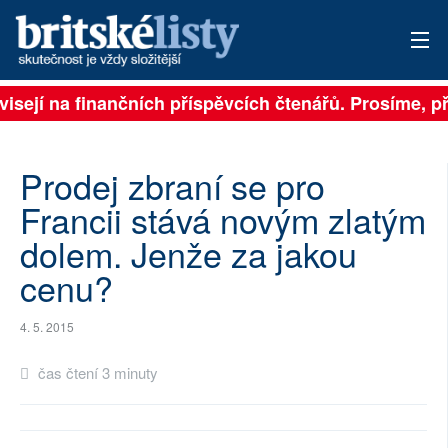
visejí na finančních příspěvcích čtenářů. Prosíme, při
PŘIHLÁSIT
AKTUÁLNÍ VYDÁNÍ
Prodej zbraní se pro
ARCHIV
Francii stává novým zlatým
dolem. Jenže za jakou
ROZHOVORY
cenu?
TÉMATA
4. 5. 2015
NEJČTENĚJŠÍ ZA 7 DNÍ
čas čtení 3 minuty
AUTOŘI
PŘÍSPĚVKY NA PROVOZ