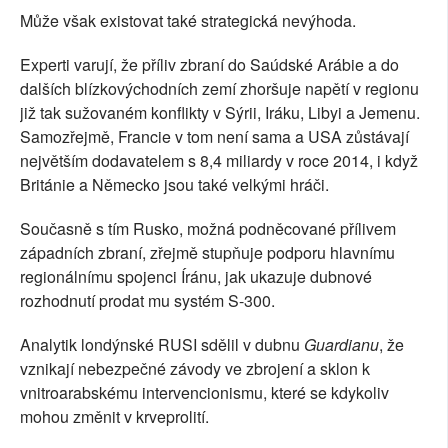
Může však existovat také strategická nevýhoda.
Experti varují, že příliv zbraní do Saúdské Arábie a do
dalších blízkovýchodních zemí zhoršuje napětí v regionu
již tak sužovaném konflikty v Sýrii, Iráku, Libyi a Jemenu.
Samozřejmě, Francie v tom není sama a USA zůstávají
největším dodavatelem s 8,4 miliardy v roce 2014, i když
Británie a Německo jsou také velkými hráči.
Současně s tím Rusko, možná podněcované přílivem
západních zbraní, zřejmě stupňuje podporu hlavnímu
regionálnímu spojenci Íránu, jak ukazuje dubnové
rozhodnutí prodat mu systém S-300.
Analytik londýnské RUSI sdělil v dubnu
Guardianu
, že
vznikají nebezpečné závody ve zbrojení a sklon k
vnitroarabskému intervencionismu, které se kdykoliv
mohou změnit v krveprolití.