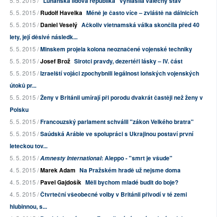
5. 5. 2015 /
"Luhanská lidová republika" vyhlásila válečný stav
5. 5. 2015 /
Rudolf Havelka
Méně je často více – zvláště na dálnicích
5. 5. 2015 /
Daniel Veselý
Ačkoliv vietnamská válka skončila před 40
lety, její děsivé následk...
5. 5. 2015 /
Minskem projela kolona neoznačené vojenské techniky
5. 5. 2015 /
Josef Brož
Sirotci pravdy, dezertéři lásky – IV. část
5. 5. 2015 /
Izraelští vojáci zpochybnili legálnost loňských vojenských
útoků pr...
5. 5. 2015 /
Ženy v Británii umírají při porodu dvakrát častěji než ženy v
Polsku
5. 5. 2015 /
Francouzský parlament schválil "zákon Velkého bratra"
5. 5. 2015 /
Saúdská Arábie ve spolupráci s Ukrajinou postaví první
leteckou tov...
5. 5. 2015 /
: Aleppo - "smrt je všude"
Amnesty International
4. 5. 2015 /
Marek Adam
Na Pražském hradě už nejsme doma
4. 5. 2015 /
Pavel Gajdošík
Měli bychom mladé budit do boje?
4. 5. 2015 /
Čtvrteční všeobecné volby v Británii přivodí v té zemi
hlubinnou, s...