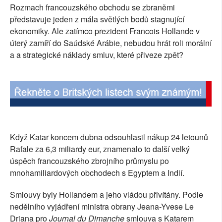
Rozmach francouzského obchodu se zbraněmi
SOCIÁLNÍ SÍTĚ
představuje jeden z mála světlých bodů stagnující
ekonomiky. Ale zatímco prezident Francois Hollande v
RUBRIKY
úterý zamíří do Saúdské Arábie, nebudou hrát roli morální
a a strategické náklady smluv, které přiveze zpět?
PLNÁ VERZE STRÁNEK
Když Katar koncem dubna odsouhlasil nákup 24 letounů
Rafale za 6,3 miliardy eur, znamenalo to další velký
úspěch francouzského zbrojního průmyslu po
mnohamiliardových obchodech s Egyptem a Indií.
Smlouvy byly Hollandem a jeho vládou přivítány. Podle
nedělního vyjádření ministra obrany Jeana-Yvese Le
Driana pro
Journal du Dimanche
smlouva s Katarem