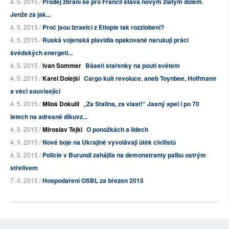
4. 5. 2015 /
Prodej zbraní se pro Francii stává novým zlatým dolem.
Jenže za jak...
4. 5. 2015 /
Proč jsou Izraelci z Etiopie tak rozzlobení?
4. 5. 2015 /
Ruská vojenská plavidla opakovaně narušují práci
švédských energeti...
4. 5. 2015 /
Ivan Sommer
Báseň stařenky na pouti světem
4. 5. 2015 /
Karel Dolejší
Cargo kult revoluce, aneb Toynbee, Hoffmann
a věci související
4. 5. 2015 /
Miloš Dokulil
„Za Stalina, za vlast!“ Jasný apel i po 70
letech na adresné díkuvz...
4. 5. 2015 /
Miroslav Tejkl
O ponožkách a lidech
4. 5. 2015 /
Nové boje na Ukrajině vyvolávají útěk civilistů
4. 5. 2015 /
Policie v Burundi zahájila na demonstranty palbu ostrým
střelivem
7. 4. 2015 /
Hospodaření OSBL za březen 2015