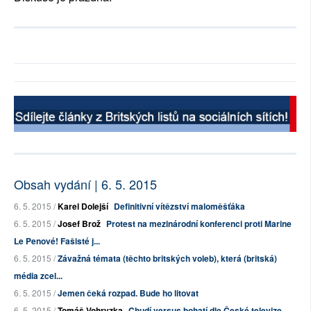
Obsah vydání | 6. 5. 2015
6. 5. 2015 /
Karel Dolejší
Definitivní vítězství maloměšťáka
6. 5. 2015 /
Josef Brož
Protest na mezinárodní konferenci proti Marine
Le Penové! Fašisté j...
6. 5. 2015 /
Závažná témata (těchto britských voleb), která (britská)
média zcel...
6. 5. 2015 /
Jemen čeká rozpad. Bude ho litovat
6. 5. 2015 /
Tomáš Vohryzka
Chudí versus bohatí dle České televize