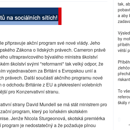
tak, a
pobavi
a aby 
zadava
Výsled
by moh
le připravuje akční program své nové vlády. Jeho
příběh
ropského Zákona o lidských právech. Cameron právě
větší 
ého ultrapravicového bývalého ministra školství
Příběh
ském školství svými "reformami" tak velký odpor, že
zlehčo
ím vyjednavačem za Británi s Evropskou unií a
přechá
ých právech. Další součástí akčního programu nové
riskant
 o odchodu Británie z EU a překreslení volebních
To vše
jší pro Konzervativní stranu.
refero
škály 
tivní strany David Mundell se má stát ministrem pro
lizační program, který po loňském skotském
omise. Jenže Nicola Sturgeonová, skotská premiérka
ní program je nedostatečný a že požaduje plnou