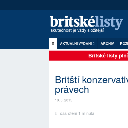
AKTUÁLNÍ VYDÁNÍ
ARCHIV
ROZ
Britské listy plně
Britští konzervat
právech
10. 5. 2015
čas čtení 1 minuta