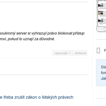
soukromý server si vyhrazují právo blokovat přístup
rovi, pokud to uznají za důvodné.
P
nejnovější
oblíbené
St
for
Ja
e třeba zrušit zákon o lidských právech