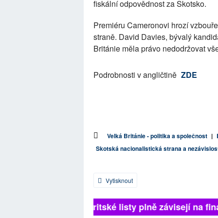
fiskální odpovědnost za Skotsko.
Premiéru Cameronovi hrozí vzbouření
straně. David Davies, bývalý kandid
Británie měla právo nedodržovat vš
Podrobnosti v angličtině
ZDE
Velká Británie - politika a společnost
|
Skotská nacionalistická strana a nezávislo
Vytisknout
Britské listy plně závisejí na fin