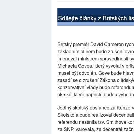
Britský premiér David Cameron rych
základním pilířem bude zrušení ev
jmenoval ministrem spravedlnosti sv
Michaela Govea, který vyvolal v brit
musel být odvolán. Gove bude hlavn
zasadí se o zrušení Zákona o lidsk
konzervativní vlády bude referendum
okrsků, které napříště budou výhodně
Jediný skotský poslanec za Konzerva
Skotsko a bude realizovat decentra
referendu nastínila tzv. Smithova k
za SNP, varovala, že decentralizač