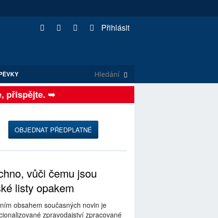
Přihlásit
PĚVKY
přispějte. ➥
OBJEDNAT PŘEDPLATNÉ
hno, vůči čemu jsou
ské listy opakem
ním obsahem současných novin je
ionalizované zpravodajství zpracované