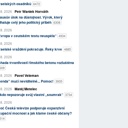
zraelských osadníků
6472
 8. 2026
Petr Waniek Horváth
ausův útok na důstojnost. Výrok, který
haluje celý jeho politický příběh
6308
 8. 2026
Evropa v ceutském testu neuspěla“
4934
 8. 2026
raelské vraždění pokračuje. Řeky krve
4885
 8. 2026
hada trvanlivosti římského betonu rozluštěna
609
 8. 2026
Pavel Veleman
enda" mučí neviditelné... Pomoc!
3935
 8. 2026
Matěj Metelec
kdo nepozoruje svůj vlastní „soumrak“
3734
 8. 2026
oč Česká televize podporuje expanzivní
kupační mocnost a jak klame české občany?
514