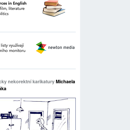
icky nekorektní karikatury
Michaela
áka