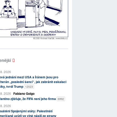
enější
 8. 2026
vá jednání mezi USA a Íránem jsou pro
herán „poslední šancí“, jak zabránit eskalaci
lky, tvrdí Trump
12023
 8. 2026
Fabiano Golgo
fantino zjišťuje, že FIFA není jeho firma
6992
 8. 2026
uštěni Spojenými státy: Palestinští
eričané uvízli ve vlně násilí ze strany