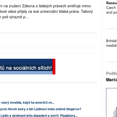
em na zrušení Zákona o lidských právech směřuje mimo
ové válce přijaly za svá univerzální lidská práva. Takový
 poli výrazně p...
Polit
Marč
tarý invalida, když ho američtí vo...
ron Hersh story o bin Ládinovi málo známé blogerce?
ádin a okolnosti jeho dopadení a smrti: Plagiátors...