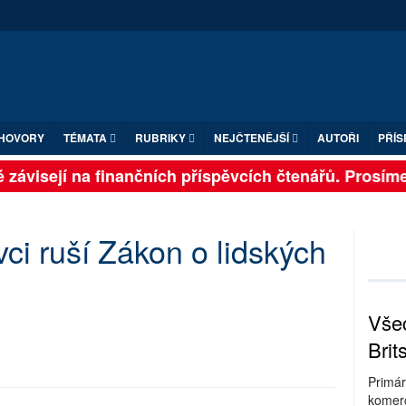
HOVORY
TÉMATA
RUBRIKY
NEJČTENĚJŠÍ
AUTOŘI
PŘÍS
 závisejí na finančních příspěvcích čtenářů. Prosíme, 
ivci ruší Zákon o lidských
Všec
Brit
Primár
komerc