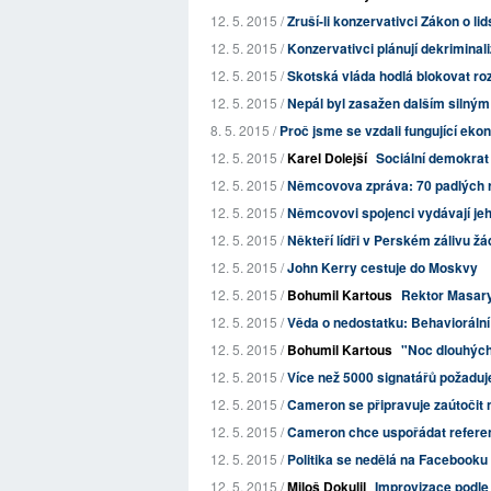
12. 5. 2015 /
Zruší-li konzervativci Zákon o lid
12. 5. 2015 /
Konzervativci plánují dekriminali
12. 5. 2015 /
Skotská vláda hodlá blokovat roz
12. 5. 2015 /
Nepál byl zasažen dalším silný
8. 5. 2015 /
Proč jsme se vzdali fungující ek
12. 5. 2015 /
Karel Dolejší
Sociální demokrat
12. 5. 2015 /
Němcovova zpráva: 70 padlých ru
12. 5. 2015 /
Němcovovi spojenci vydávají jeho
12. 5. 2015 /
Někteří lídři v Perském zálivu žá
12. 5. 2015 /
John Kerry cestuje do Moskvy
12. 5. 2015 /
Bohumil Kartous
Rektor Masary
12. 5. 2015 /
Věda o nedostatku: Behavioráln
12. 5. 2015 /
Bohumil Kartous
"Noc dlouhých
12. 5. 2015 /
Více než 5000 signatářů požaduje
12. 5. 2015 /
Cameron se připravuje zaútočit
12. 5. 2015 /
Cameron chce uspořádat referend
12. 5. 2015 /
Politika se nedělá na Facebooku 
12. 5. 2015 /
Miloš Dokulil
Improvizace podle 