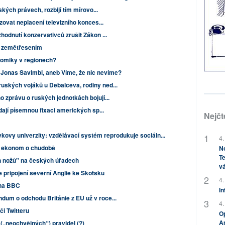
ských právech, rozbijí tím mírovo...
zovat neplacení televizního konces...
hodnutí konzervativců zrušit Zákon ...
m zemětřesením
onomiky v regionech?
 Jonas Savimbi, aneb Víme, že nic nevíme?
ských vojáků u Debalceva, rodiny ned...
 zprávu o ruských jednotkách bojují...
dají písemnou fixaci amerických sp...
Nejčt
kovy univerzity: vzdělávací systém reprodukuje sociáln...
4.
í ekonom o chudobě
No
Te
 nožů" na českých úřadech
vá
 připojení severní Anglie ke Skotsku
4.
 na BBC
In
um o odchodu Británie z EU už v roce...
4.
či Twitteru
Op
Am
(„neochvějných“) pravidel (?)