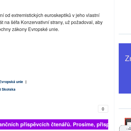
 od extremistických euroskeptiků v jeho vlastní
át na šéfa Konzervativní strany, už požadoval, aby
echny zákony Evropské unie.
Evropská unie
|
st Skotska
0
ančních příspěvcích čtenářů. Prosíme, přispějte. ➥