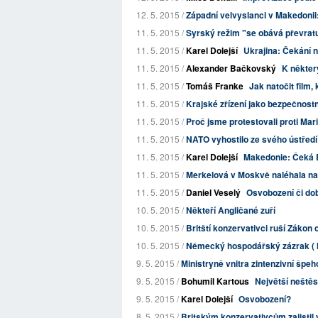
12. 5. 2015 /
Západní velvyslanci v Makedonii: 
11. 5. 2015 /
Syrský režim "se obává převrat
11. 5. 2015 /
Karel Dolejší
Ukrajina: Čekání 
11. 5. 2015 /
Alexander Bačkovský
K někte
11. 5. 2015 /
Tomáš Franke
Jak natočit film, k
11. 5. 2015 /
Krajské zřízení jako bezpečnost
11. 5. 2015 /
Proč jsme protestovali proti Ma
11. 5. 2015 /
NATO vyhostilo ze svého ústředí 
11. 5. 2015 /
Karel Dolejší
Makedonie: Čeká E
11. 5. 2015 /
Merkelová v Moskvě naléhala na R
11. 5. 2015 /
Daniel Veselý
Osvobození či dob
10. 5. 2015 /
Někteří Angličané zuří
10. 5. 2015 /
Britští konzervativci ruší Zákon
10. 5. 2015 /
Německý hospodářský zázrak ( II.
9. 5. 2015 /
Ministryně vnitra zintenzivní špe
9. 5. 2015 /
Bohumil Kartous
Největší neštěs
9. 5. 2015 /
Karel Dolejší
Osvobození?
8. 5. 2015 /
Britským konzervativcům zajistil v