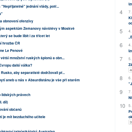
i
"Nepřijatelné" jednání vlády, potř...
7.
u"
Kl
na obnovení ofenzívy
od
rým aspektům Zemanovy návštěvy v Moskvě
4.
terý se bude líbit i za třicet let
„
ní hrozba ČR
4.
rine Le Penové
Iz
větší množství ruských špionů a obn...
5.
Zá
vropu další válka?
4
usko, aby separatisté dodržovali př...
6.
ytí aneb u nás v Absurdistánu je vše při starém
"J
7.
 o lidských právech
Ni
 díl)
5.
hování občanů
Pr
o
tí je mít bezduchého učitele
3
ítězství tajnůstkářský Australan ...