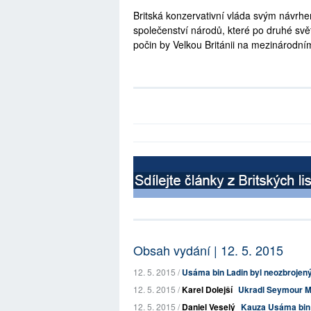
Britská konzervativní vláda svým návrh
společenství národů, které po druhé svět
počin by Velkou Británii na mezinárodním
Obsah vydání | 12. 5. 2015
12. 5. 2015 /
Usáma bin Ladin byl neozbrojený s
12. 5. 2015 /
Karel Dolejší
Ukradl Seymour My
12. 5. 2015 /
Daniel Veselý
Kauza Usáma bin L