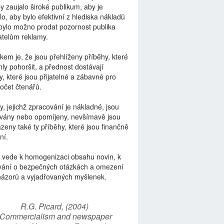
by zaujalo široké publikum, aby je
lo, aby bylo efektivní z hlediska nákladů
bylo možno prodat pozornost publika
telům reklamy.
kem je, že jsou přehlíženy příběhy, které
ly pohoršit, a přednost dostávají
y, které jsou přijatelné a zábavné pro
počet čtenářů.
y, jejichž zpracování je nákladné, jsou
vány nebo opomíjeny, nevšímavě jsou
zeny také ty příběhy, které jsou finančně
ní.
 vede k homogenizaci obsahu novin, k
vání o bezpečných otázkách a omezení
názorů a vyjadřovaných myšlenek.
R.G. Picard, (2004)
“Commercialism and newspaper