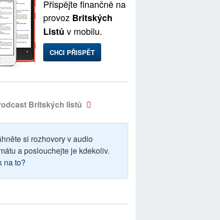
Přispějte finančně na
provoz
Britských
v mobilu.
Listů
CHCI PŘISPĚT
odcast Britských listů
áhněte si rozhovory v audio
mátu a poslouchejte je kdekoliv.
k na to?