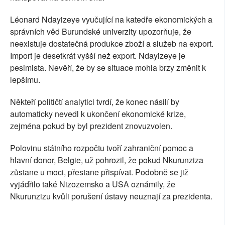
Léonard Ndayizeye vyučující na katedře ekonomických a
správních věd Burundské univerzity upozorňuje, že
neexistuje dostatečná produkce zboží a služeb na export.
Import je desetkrát vyšší než export. Ndayizeye je
pesimista. Nevěří, že by se situace mohla brzy změnit k
lepšímu.
Někteří političtí analytici tvrdí, že konec násilí by
automaticky nevedl k ukončení ekonomické krize,
zejména pokud by byl prezident znovuzvolen.
Polovinu státního rozpočtu tvoří zahraniční pomoc a
hlavní donor, Belgie, už pohrozil, že pokud Nkurunziza
zůstane u moci, přestane přispívat. Podobně se již
vyjádřilo také Nizozemsko a USA oznámily, že
Nkurunzizu kvůli porušení ústavy neuznají za prezidenta.