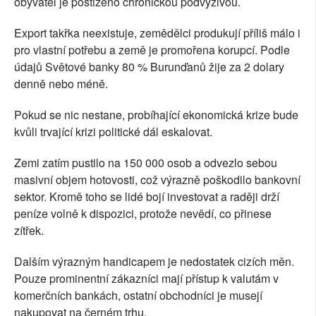
obyvatel je postiženo chronickou podvýživou.
Export takřka neexistuje, zemědělci produkují příliš málo i
pro vlastní potřebu a země je promořena korupcí. Podle
údajů Světové banky 80 % Burunďanů žije za 2 dolary
denně nebo méně.
Pokud se nic nestane, probíhající ekonomická krize bude
kvůli trvající krizi politické dál eskalovat.
Zemi zatím pustilo na 150 000 osob a odvezlo sebou
masivní objem hotovosti, což výrazně poškodilo bankovní
sektor. Kromě toho se lidé bojí investovat a raději drží
peníze volně k dispozici, protože nevědí, co přinese
zítřek.
Dalším výrazným handicapem je nedostatek cizích měn.
Pouze prominentní zákazníci mají přístup k valutám v
komerčních bankách, ostatní obchodníci je musejí
nakupovat na černém trhu.