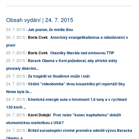
Obsah vydání | 24. 7. 2015
24. 7. 2015 /
Jak poznat, že média lžou
26. 7. 2015 /
Boris Cvek
Americký evangelikalismus a náboženství v
praxi
25. 7. 2015 /
Boris Cvek
Otazníky liberála nad smlouvou TTIP
25. 7. 2015 /
Barack Obama v Keni požadoval, aby africké státy
přestaly diskrimi...
25. 7. 2015 /
Za tragédii ve Studénce může i stát
24. 7. 2015 /
Virální "videobomba" dvou kouzelníků při reportáži Sky
News byla fa...
24. 7. 2015 /
Kinetická energie auta o hmotnosti 1,6 tuny a v rychlosti
130 km/h ...
26. 7. 2015 /
Karel Dolejší
Proč nelze "konec kapitalismu" doložit
ekonomickou statistikou z USA?
24. 7. 2015 /
Britští euroskeptici včetně premiéra odmítli výzvu Baracka
Obamy, a...