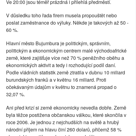
Ve 20:00 jsou téměř prázdná i přilehlá předměstí.
V důsledku toho řada firem musela propouštět nebo
poslat zaměstnance do výluky. Někde je takových až 50 -
60 %.
Hlavní město Bujumbura je politickým, správním,
politickým a ekonomickým centrem malé východoafrické
země, které zajišťuje více než 70 % peněžního oběhu a
ekonomických aktivit a tedy i rozhodující podíl daní.
Podle vládních statistik země ztratila v dubnu 10 miliard
burundských franků a v květnu 16 miliard. Proti
očekávaným údajům v květnu to znamená propad o
32,07 %.
Ani před krizí si země ekonomicky nevedla dobře. Země
byla těžce postižena občanskou válkou, které skončila v
roce 2006. Je jednou z nejchudších na světě a hrubý
národní příjem na hlavu činí 260 dolarů, přičemž 58 %