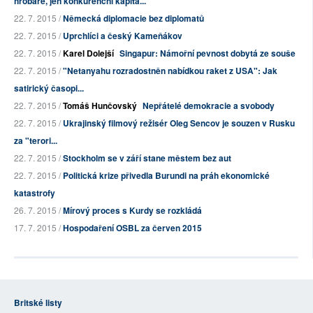
hrobaře, jen konkurenční kapita...
22. 7. 2015 /
Německá diplomacie bez diplomatů
22. 7. 2015 /
Uprchlíci a český Kameňákov
22. 7. 2015 /
Karel Dolejší
Singapur: Námořní pevnost dobytá ze souše
22. 7. 2015 /
"Netanyahu rozradostněn nabídkou raket z USA": Jak
satirický časopi...
22. 7. 2015 /
Tomáš Hunčovský
Nepřátelé demokracie a svobody
22. 7. 2015 /
Ukrajinský filmový režisér Oleg Sencov je souzen v Rusku
za "terori...
22. 7. 2015 /
Stockholm se v září stane městem bez aut
22. 7. 2015 /
Politická krize přivedla Burundi na práh ekonomické
katastrofy
26. 7. 2015 /
Mírový proces s Kurdy se rozkládá
17. 7. 2015 /
Hospodaření OSBL za červen 2015
Britské listy