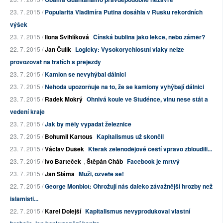
23. 7. 2015 /
Popularita Vladimíra Putina dosáhla v Rusku rekordních
výšek
23. 7. 2015 /
Ilona Švihlíková
Čínská bublina jako lekce, nebo záměr?
22. 7. 2015 /
Jan Čulík
Logicky: Vysokorychlostní vlaky nelze
provozovat na tratích s přejezdy
23. 7. 2015 /
Kamion se nevyhýbal dálnici
23. 7. 2015 /
Nehoda upozorňuje na to, že se kamiony vyhýbají dálnici
23. 7. 2015 /
Radek Mokrý
Ohnivá koule ve Studénce, vinu nese stát a
vedení kraje
23. 7. 2015 /
Jak by měly vypadat železnice
23. 7. 2015 /
Bohumil Kartous
Kapitalismus už skončil
23. 7. 2015 /
Václav Dušek
Kterak zelenodějové čeští vpravo zbloudili...
23. 7. 2015 /
Ivo Barteček
,
Štěpán Cháb
Facebook je mrtvý
23. 7. 2015 /
Jan Sláma
Muži, ozvěte se!
22. 7. 2015 /
George Monbiot: Ohrožují nás daleko závažnější hrozby než
islamisti...
22. 7. 2015 /
Karel Dolejší
Kapitalismus nevyprodukoval vlastní