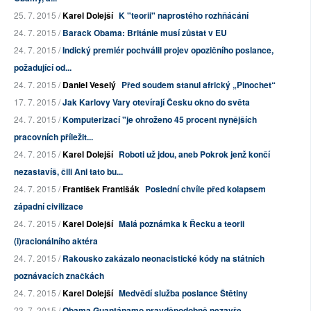
25. 7. 2015 /
Karel Dolejší
K "teorii" naprostého rozhňácání
24. 7. 2015 /
Barack Obama: Británie musí zůstat v EU
24. 7. 2015 /
Indický premiér pochválil projev opozičního poslance,
požadující od...
24. 7. 2015 /
Daniel Veselý
Před soudem stanul africký „Pinochet“
17. 7. 2015 /
Jak Karlovy Vary otevírají Česku okno do světa
24. 7. 2015 /
Komputerizací "je ohroženo 45 procent nynějších
pracovních příležit...
24. 7. 2015 /
Karel Dolejší
Roboti už jdou, aneb Pokrok jenž končí
nezastavíš, čili Ani tato bu...
24. 7. 2015 /
František Františák
Poslední chvíle před kolapsem
západní civilizace
24. 7. 2015 /
Karel Dolejší
Malá poznámka k Řecku a teorii
(i)racionálního aktéra
24. 7. 2015 /
Rakousko zakázalo neonacistické kódy na státních
poznávacích značkách
24. 7. 2015 /
Karel Dolejší
Medvědí služba poslance Štětiny
23. 7. 2015 /
Obama Guantánamo pravděpodobně nezavře