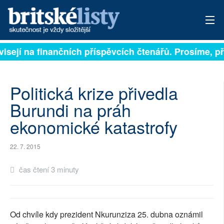
visejí na finančních příspěvcích čtenářů. Prosíme, při
PŘIHLÁSIT
AKTUÁLNÍ VYDÁNÍ
Politická krize přivedla
ARCHIV
Burundi na práh
ekonomické katastrofy
ROZHOVORY
TÉMATA
22. 7. 2015
NEJČTENĚJŠÍ ZA 7 DNÍ
čas čtení 3 minuty
AUTOŘI
PŘÍSPĚVKY NA PROVOZ
Od chvíle kdy prezident Nkurunziza 25. dubna oznámil