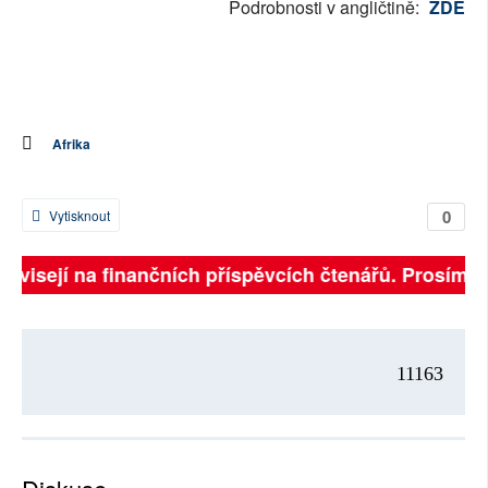
Podrobnosti v angličtině:
ZDE
Afrika
0
Vytisknout
závisejí na finančních příspěvcích čtenářů. Prosíme, 
11163