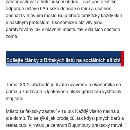
záměr usilovat o třetí funkční období - což podle kritiků
SOCIÁLNÍ SÍTĚ
odporuje ústavě i Arušské dohodě o míru a usmíření -
dochází v hlavním městě Bujumbuře prakticky každý den
RUBRIKY
k násilným protestům. Ekonomické aktivity jsou
paralyzovány jak v hlavním městě, tak v dalších částech
PLNÁ VERZE STRÁNEK
země.
Téměř 80 % obchodů je trvale uzavřeno a ekonomika se
pomalu zastavuje. Opakované útoky granátem vystrašily
majitele.
Město se fakticky zastaví v 18:00. Každý všeho nechá a
jde domů. To se týká jak prodejců, tak kdysi plných barů a
restaurací. V 19:00 je centrum Bujumbury prakticky mrtvé.