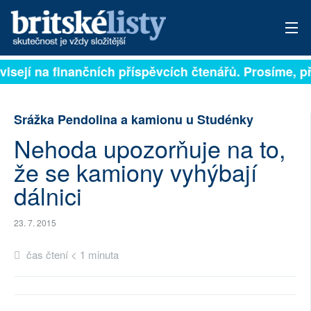
visejí na finančních příspěvcích čtenářů. Prosíme, př
PŘIHLÁSIT
AKTUÁLNÍ VYDÁNÍ
Srážka Pendolina a kamionu u Studénky
ARCHIV
Nehoda upozorňuje na to,
že se kamiony vyhýbají
ROZHOVORY
dálnici
TÉMATA
23. 7. 2015
NEJČTENĚJŠÍ ZA 7 DNÍ
čas čtení < 1 minuta
AUTOŘI
PŘÍSPĚVKY NA PROVOZ