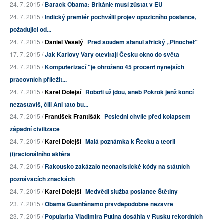
24. 7. 2015 /
Barack Obama: Británie musí zůstat v EU
24. 7. 2015 /
Indický premiér pochválil projev opozičního poslance,
požadující od...
24. 7. 2015 /
Daniel Veselý
Před soudem stanul africký „Pinochet“
17. 7. 2015 /
Jak Karlovy Vary otevírají Česku okno do světa
24. 7. 2015 /
Komputerizací "je ohroženo 45 procent nynějších
pracovních příležit...
24. 7. 2015 /
Karel Dolejší
Roboti už jdou, aneb Pokrok jenž končí
nezastavíš, čili Ani tato bu...
24. 7. 2015 /
František Františák
Poslední chvíle před kolapsem
západní civilizace
24. 7. 2015 /
Karel Dolejší
Malá poznámka k Řecku a teorii
(i)racionálního aktéra
24. 7. 2015 /
Rakousko zakázalo neonacistické kódy na státních
poznávacích značkách
24. 7. 2015 /
Karel Dolejší
Medvědí služba poslance Štětiny
23. 7. 2015 /
Obama Guantánamo pravděpodobně nezavře
23. 7. 2015 /
Popularita Vladimíra Putina dosáhla v Rusku rekordních