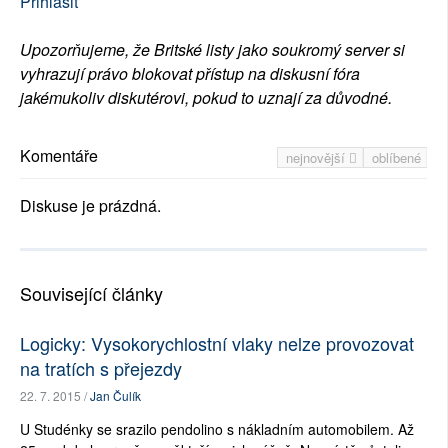
Přihlásit
Upozorňujeme, že Britské listy jako soukromý server si
vyhrazují právo blokovat přístup na diskusní fóra
jakémukoliv diskutérovi, pokud to uznají za důvodné.
Komentáře
nejnovější
oblíbené
Diskuse je prázdná.
Související články
Logicky: Vysokorychlostní vlaky nelze provozovat
na tratích s přejezdy
22. 7. 2015 /
Jan Čulík
U Studénky se srazilo pendolino s nákladním automobilem. Až