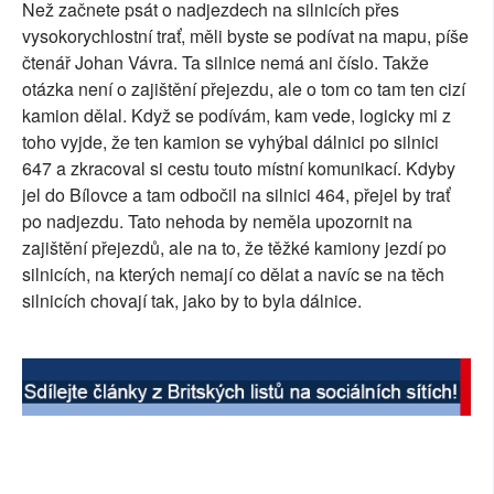
Než začnete psát o nadjezdech na silnicích přes
SOCIÁLNÍ SÍTĚ
vysokorychlostní trať, měli byste se podívat na mapu, píše
čtenář Johan Vávra. Ta silnice nemá ani číslo. Takže
RUBRIKY
otázka není o zajištění přejezdu, ale o tom co tam ten cizí
kamion dělal. Když se podívám, kam vede, logicky mi z
PLNÁ VERZE STRÁNEK
toho vyjde, že ten kamion se vyhýbal dálnici po silnici
647 a zkracoval si cestu touto místní komunikací. Kdyby
jel do Bílovce a tam odbočil na silnici 464, přejel by trať
po nadjezdu. Tato nehoda by neměla upozornit na
zajištění přejezdů, ale na to, že těžké kamiony jezdí po
silnicích, na kterých nemají co dělat a navíc se na těch
silnicích chovají tak, jako by to byla dálnice.