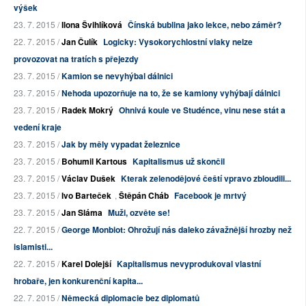
výšek
23. 7. 2015 /
Ilona Švihlíková
Čínská bublina jako lekce, nebo záměr?
22. 7. 2015 /
Jan Čulík
Logicky: Vysokorychlostní vlaky nelze
provozovat na tratích s přejezdy
23. 7. 2015 /
Kamion se nevyhýbal dálnici
23. 7. 2015 /
Nehoda upozorňuje na to, že se kamiony vyhýbají dálnici
23. 7. 2015 /
Radek Mokrý
Ohnivá koule ve Studénce, vinu nese stát a
vedení kraje
23. 7. 2015 /
Jak by měly vypadat železnice
23. 7. 2015 /
Bohumil Kartous
Kapitalismus už skončil
23. 7. 2015 /
Václav Dušek
Kterak zelenodějové čeští vpravo zbloudili...
23. 7. 2015 /
Ivo Barteček
,
Štěpán Cháb
Facebook je mrtvý
23. 7. 2015 /
Jan Sláma
Muži, ozvěte se!
22. 7. 2015 /
George Monbiot: Ohrožují nás daleko závažnější hrozby než
islamisti...
22. 7. 2015 /
Karel Dolejší
Kapitalismus nevyprodukoval vlastní
hrobaře, jen konkurenční kapita...
22. 7. 2015 /
Německá diplomacie bez diplomatů