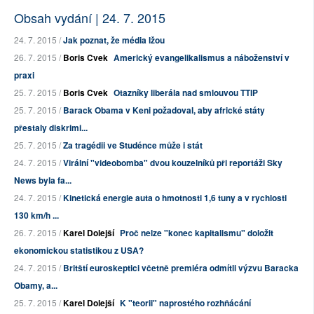
Obsah vydání | 24. 7. 2015
24. 7. 2015 /
Jak poznat, že média lžou
26. 7. 2015 /
Boris Cvek
Americký evangelikalismus a náboženství v
praxi
25. 7. 2015 /
Boris Cvek
Otazníky liberála nad smlouvou TTIP
25. 7. 2015 /
Barack Obama v Keni požadoval, aby africké státy
přestaly diskrimi...
25. 7. 2015 /
Za tragédii ve Studénce může i stát
24. 7. 2015 /
Virální "videobomba" dvou kouzelníků při reportáži Sky
News byla fa...
24. 7. 2015 /
Kinetická energie auta o hmotnosti 1,6 tuny a v rychlosti
130 km/h ...
26. 7. 2015 /
Karel Dolejší
Proč nelze "konec kapitalismu" doložit
ekonomickou statistikou z USA?
24. 7. 2015 /
Britští euroskeptici včetně premiéra odmítli výzvu Baracka
Obamy, a...
25. 7. 2015 /
Karel Dolejší
K "teorii" naprostého rozhňácání