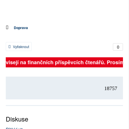
Doprava
0
Vytisknout
 závisejí na finančních příspěvcích čtenářů. Prosíme, 
18757
Diskuse