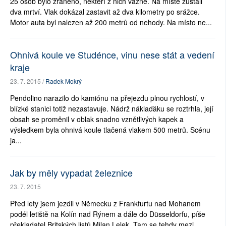
25 osob bylo zraněno, někteří z nich vážně. Na místě zůstali
dva mrtví. Vlak dokázal zastavit až dva kilometry po srážce.
Motor auta byl nalezen až 200 metrů od nehody. Na místo ne...
Ohnivá koule ve Studénce, vinu nese stát a vedení
kraje
23. 7. 2015 /
Radek Mokrý
Pendolino narazilo do kamiónu na přejezdu plnou rychlostí, v
blízké stanici totiž nezastavuje. Nádrž náklaďáku se roztrhla, její
obsah se proměnil v oblak snadno vznětlivých kapek a
výsledkem byla ohnivá koule tlačená vlakem 500 metrů. Scénu
ja...
Jak by měly vypadat železnice
23. 7. 2015
Před lety jsem jezdil v Německu z Frankfurtu nad Mohanem
podél letiště na Kolín nad Rýnem a dále do Düsseldorfu, píše
překladatel Britských listů Milan Lelek. Tam se tehdy mezi