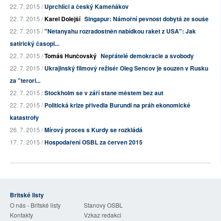
22. 7. 2015 /
Uprchlíci a český Kameňákov
22. 7. 2015 /
Karel Dolejší
Singapur: Námořní pevnost dobytá ze souše
22. 7. 2015 /
"Netanyahu rozradostněn nabídkou raket z USA": Jak
satirický časopi...
22. 7. 2015 /
Tomáš Hunčovský
Nepřátelé demokracie a svobody
22. 7. 2015 /
Ukrajinský filmový režisér Oleg Sencov je souzen v Rusku
za "terori...
22. 7. 2015 /
Stockholm se v září stane městem bez aut
22. 7. 2015 /
Politická krize přivedla Burundi na práh ekonomické
katastrofy
26. 7. 2015 /
Mírový proces s Kurdy se rozkládá
17. 7. 2015 /
Hospodaření OSBL za červen 2015
Britské listy
O nás - Britské listy
Stanovy OSBL
Kontakty
Vzkaz redakci