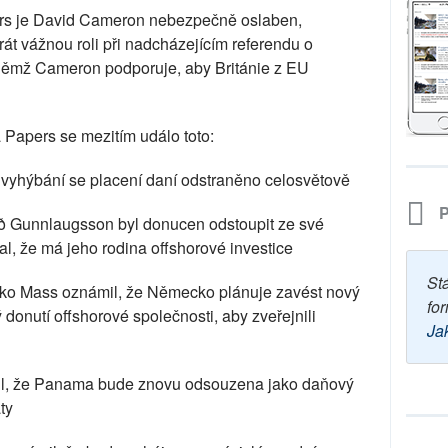
s je David Cameron nebezpečně oslaben,
át vážnou roli při nadcházejícím referendu o
v němž Cameron podporuje, aby Británie z EU
Papers se mezitím událo toto:
vyhýbání se placení daní odstraněno celosvětově
P
íð Gunnlaugsson byl donucen odstoupit ze své
al, že má jeho rodina offshorové investice
St
iko Mass oznámil, že Německo plánuje zavést nový
for
rý donutí offshorové společnosti, aby zveřejnili
Ja
ámil, že Panama bude znovu odsouzena jako daňový
ty