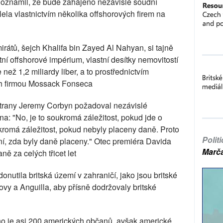
 oznámil, že bude zahájeno nezávislé soudní
lela vlastnictvím několika offshorových firem na
rátů, šejch Khalifa bin Zayed Al Nahyan, si tajně
ní offshorové impérium, vlastní desítky nemovitostí
než 1,2 miliardy liber, a to prostřednictvím
ch firmou Mossack Fonseca
 strany Jeremy Corbyn požadoval nezávislé
: "No, je to soukromá záležitost, pokud jde o
kromá záležitost, pokud nebyly placeny daně. Proto
Polit
ání, zda byly daně placeny." Otec premiéra Davida
Marč
ně za celých třicet let
onutila britská území v zahraničí, jako jsou britské
y a Anguilla, aby přísně dodržovaly britské
o je asi 200 amerických občanů, avšak americké