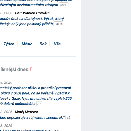
přízněným dezinformačním zdrojem
3506
 8. 2026
Petr Waniek Horváth
ausův útok na důstojnost. Výrok, který
haluje celý jeho politický příběh
3423
Týden
Měsíc
Rok
Vše
ílenější dnes
 8. 2026
raelský profesor přišel o prestižní pracovní
bídku v USA poté, co se veřejně vyjádřil k
tuaci v Gaze. Nyní mu univerzita vyplatí 250
00 dolarů odškodného
21
 8. 2026
Matěj Metelec
kdo nepozoruje svůj vlastní „soumrak“
19
 8. 2026