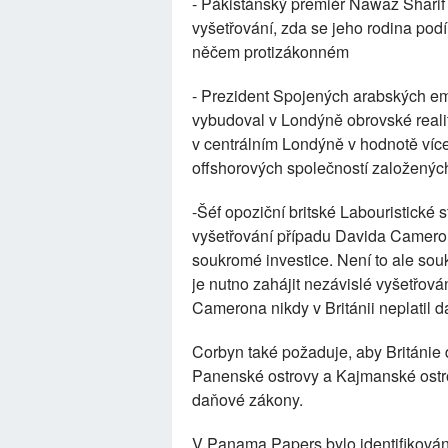
- Pákistánský premiér Nawaz Sharif
vyšetřování, zda se jeho rodina podí
něčem protizákonném
- Prezident Spojených arabských emi
vybudoval v Londýně obrovské realit
v centrálním Londýně v hodnotě více 
offshorových společností založený
-Šéf opoziční britské Labouristické
vyšetřování případu Davida Camerona
soukromé investice. Není to ale sou
je nutno zahájit nezávislé vyšetřov
Camerona nikdy v Británii neplatil da
Corbyn také požaduje, aby Británie d
Panenské ostrovy a Kajmanské ostrov
daňové zákony.
V Panama Papers bylo identifikován