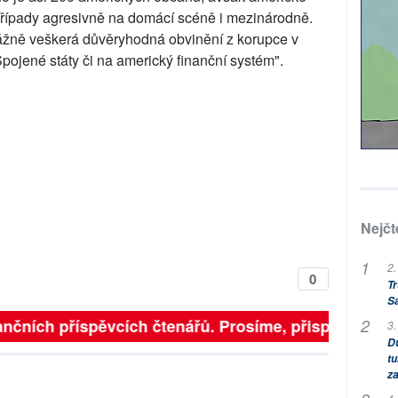
o případy agresivně na domácí scéně i mezinárodně.
vážně veškerá důvěryhodná obvinění z korupce v
pojené státy či na americký finanční systém".
Nejčt
2.
0
Tr
S
nčních příspěvcích čtenářů. Prosíme, přispějte. ➥
3.
Dů
tu
za