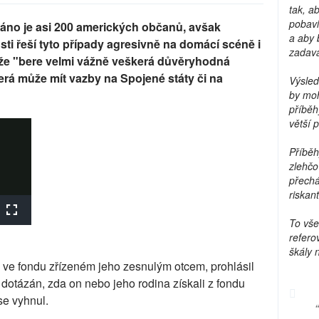
tak, a
pobavi
áno je asi 200 amerických občanů, avšak
a aby 
ti řeší tyto případy agresivně na domácí scéně i
zadava
 že "bere velmi vážně veškerá důvěryhodná
terá může mít vazby na Spojené státy či na
Výsled
by moh
příběh
větší 
Příběh
zlehčo
přechá
riskant
To vše
refero
škály 
 ve fondu zřízeném jeho zesnulým otcem, prohlásil
dotázán, zda on nebo jeho rodina získali z fondu
se vyhnul.