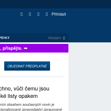
Přihlásit
PĚVKY
řispějte. ➥
OBJEDNAT PŘEDPLATNÉ
hno, vůči čemu jsou
ské listy opakem
ním obsahem současných novin je
ionalizované zpravodajství zpracované