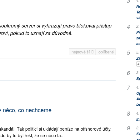
4.
No
Te
vá
soukromý server si vyhrazují právo blokovat přístup
2.
rovi, pokud to uznají za důvodné.
P
za
s
nejnovější
oblíbené
5.
Zá
4
3.
S
4.
Op
Am
i
 v něco, co nechceme
4.
In
3.
dál. Tak politici si ukládají peníze na offshorové účty,
Kl
o by to byl řekl, že se něco ta...
za