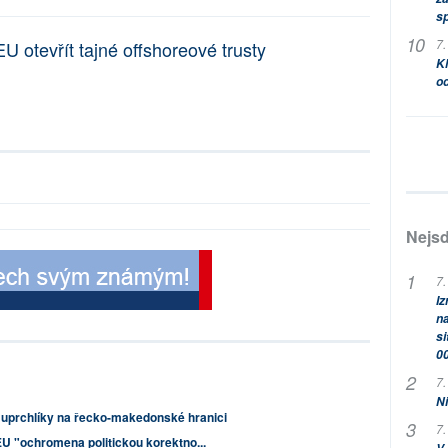
s
7.
U otevřít tajné offshoreové trusty
Kl
od
Nejsd
7.
Iz
na
si
0
7.
Ni
 uprchlíky na řecko-makedonské hranici
7.
 EU "ochromena politickou korektno...