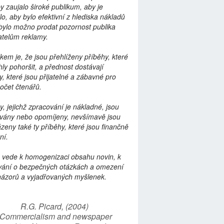
by zaujalo široké publikum, aby je
lo, aby bylo efektivní z hlediska nákladů
bylo možno prodat pozornost publika
telům reklamy.
kem je, že jsou přehlíženy příběhy, které
ly pohoršit, a přednost dostávají
y, které jsou přijatelné a zábavné pro
počet čtenářů.
y, jejichž zpracování je nákladné, jsou
vány nebo opomíjeny, nevšímavě jsou
zeny také ty příběhy, které jsou finančně
ní.
 vede k homogenizaci obsahu novin, k
vání o bezpečných otázkách a omezení
názorů a vyjadřovaných myšlenek.
R.G. Picard, (2004)
“Commercialism and newspaper