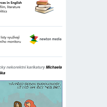
icky nekorektní karikatury
Michaela
áka