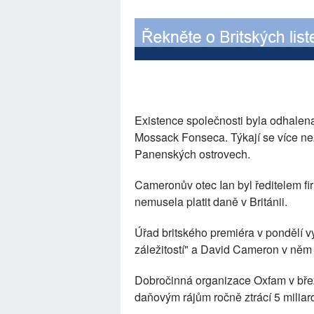
Existence společnosti byla odhalen
Mossack Fonseca. Týkají se více ne
Panenských ostrovech.
Cameronův otec Ian byl ředitelem f
nemusela platit daně v Británii.
Úřad britského premiéra v pondělí v
záležitostí" a David Cameron v něm
Dobročinná organizace Oxfam v březn
daňovým rájům ročně ztrácí 5 miliar