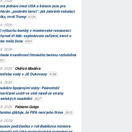
 8. 2026
vá jednání mezi USA a Íránem jsou pro
herán „poslední šancí“, jak zabránit eskalaci
lky, tvrdí Trump
6124
 8. 2026
ři výbuchu bomby v moskevské restauraci
hynuli tři lidé; explodovalo zařízení, které u
ebe měla žena
4303
 8. 2026
hada trvanlivosti římského betonu rozluštěna
251
 8. 2026
Oldřich Maděra
potřeba vody v JE Dukovany
4166
 8. 2026
uštěni Spojenými státy: Palestinští
eričané uvízli ve vlně násilí ze strany
zraelských osadníků
3637
 8. 2026
Fabiano Golgo
fantino zjišťuje, že FIFA není jeho firma
3610
 8. 2026
ausův podržtaška v roli Babišova ministra
hraničí tají úzké technologické propojení se