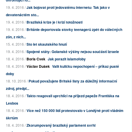
ohromující fo...
19. 4. 2016 /
Jak bojovat proti jedovatému internetu: Tak jako v
devatenáctém sto...
19. 4. 2016 /
Brazilská krize je i krizí totožnosti
19. 4. 2016 /
Británie deportovala stovky teenagerů zpět do válečných
zón, z nich...
15. 4. 2016 /
Sto let skautského hnutí
19. 4. 2016 /
Spojené státy: Golanské výšiny nejsou součástí Izraele
18. 4. 2016 /
Boris Cvek
Jak porazit islamofoby
18. 4. 2016 /
Václav Dušek
Valit kuličku nepochopení – příkaz pusté
doby
18. 10. 2016 /
Pokud považujete Britské listy za důležitý informační
zdroj, předpl...
18. 4. 2016 /
Takto reagovali uprchlíci na příjezd papeže Františka na
Lesbos
18. 4. 2016 /
Více než 150 000 lidí protestovalo v Londýně proti vládním
škrtům
18. 4. 2016 /
Zkorumpovaný brazilský parlament svrhl