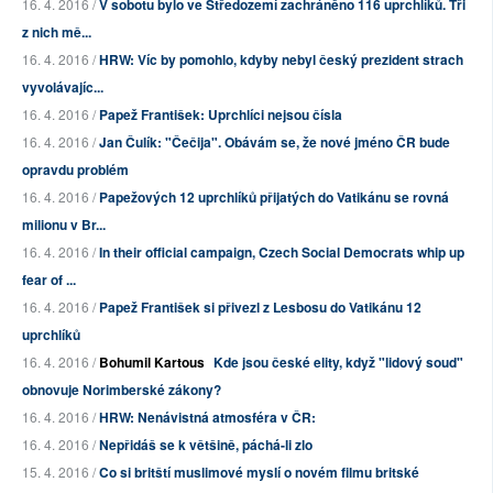
16. 4. 2016 /
V sobotu bylo ve Středozemí zachráněno 116 uprchlíků. Tři
z nich mě...
16. 4. 2016 /
HRW: Víc by pomohlo, kdyby nebyl český prezident strach
vyvolávajíc...
16. 4. 2016 /
Papež František: Uprchlíci nejsou čísla
16. 4. 2016 /
Jan Čulík: "Čečija". Obávám se, že nové jméno ČR bude
opravdu problém
16. 4. 2016 /
Papežových 12 uprchlíků přijatých do Vatikánu se rovná
milionu v Br...
16. 4. 2016 /
In their official campaign, Czech Social Democrats whip up
fear of ...
16. 4. 2016 /
Papež František si přivezl z Lesbosu do Vatikánu 12
uprchlíků
16. 4. 2016 /
Bohumil Kartous
Kde jsou české elity, když "lidový soud"
obnovuje Norimberské zákony?
16. 4. 2016 /
HRW: Nenávistná atmosféra v ČR:
16. 4. 2016 /
Nepřidáš se k většině, páchá-li zlo
15. 4. 2016 /
Co si britští muslimové myslí o novém filmu britské