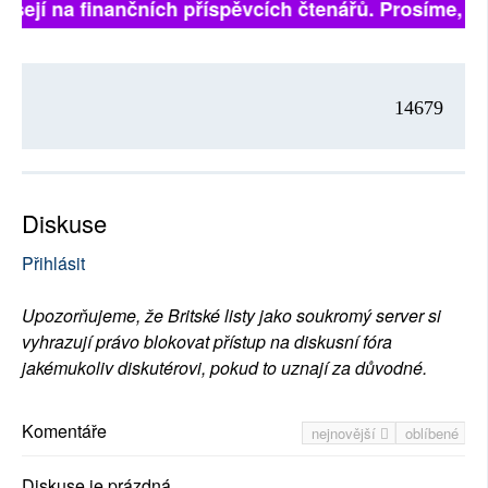
visejí na finančních příspěvcích čtenářů. Prosíme, při
14679
Diskuse
Přihlásit
Upozorňujeme, že Britské listy jako soukromý server si
vyhrazují právo blokovat přístup na diskusní fóra
jakémukoliv diskutérovi, pokud to uznají za důvodné.
Komentáře
nejnovější
oblíbené
Diskuse je prázdná.