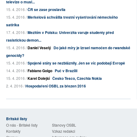
televize o musl...
15. 4. 2016 /
ČR se zase proslavila
15. 4. 2016 /
Merkelová schválila trestní vyšetřování německého
satirika
17. 4. 2016 /
Mezitím v Polsku: Univerzita varuje studenty před
rasistickou demon...
15. 4. 2016 /
Daniel Veselý
Do jaké míry je Izrael namočen do rwandské
genocidy?
15. 4. 2016 /
Spojené státy se nezbláznily. Jen se víc podobají Evropě
14. 4. 2016 /
Fabiano Golgo
Puč v Brazílii
15. 4. 2016 /
Karel Dolejší
Česko Tesco, Czechia Nokia
2. 4. 2016 /
Hospodaření OSBL za březen 2016
Britské listy
O nás - Britské listy
Stanovy OSBL
Kontakty
Vzkaz redakci