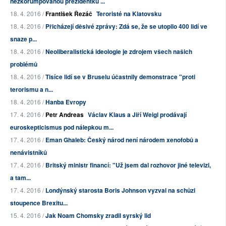
nezkorumpovanou prezidentku ...
18. 4. 2016 /
František Řezáč
Teroristé na Klatovsku
18. 4. 2016 /
Přicházejí děsivé zprávy: Zdá se, že se utopilo 400 lidí ve
snaze p...
18. 4. 2016 /
Neoliberalistická ideologie je zdrojem všech našich
problémů
18. 4. 2016 /
Tisíce lidí se v Bruselu účastnily demonstrace "proti
terorismu a n...
18. 4. 2016 /
Hanba Evropy
17. 4. 2016 /
Petr Andreas
Václav Klaus a Jiří Weigl prodávají
euroskepticismus pod nálepkou m...
17. 4. 2016 /
Eman Ghaleb: Český národ není národem xenofobů a
nenávistníků
17. 4. 2016 /
Britský ministr financí: "Už jsem dal rozhovor jiné televizi,
a tam...
17. 4. 2016 /
Londýnský starosta Boris Johnson vyzval na schůzi
stoupence Brexitu...
15. 4. 2016 /
Jak Noam Chomsky zradil syrský lid