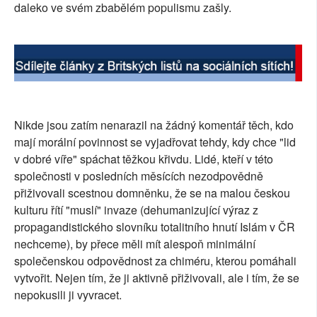
daleko ve svém zbabělém populismu zašly.
Nikde jsou zatím nenarazil na žádný komentář těch, kdo
mají morální povinnost se vyjadřovat tehdy, kdy chce "lid
v dobré víře" spáchat těžkou křivdu. Lidé, kteří v této
společnosti v posledních měsících nezodpovědně
přiživovali scestnou domněnku, že se na malou českou
kulturu řítí "muslí" invaze (dehumanizující výraz z
propagandistického slovníku totalitního hnutí Islám v ČR
nechceme), by přece měli mít alespoň minimální
společenskou odpovědnost za chiméru, kterou pomáhali
vytvořit. Nejen tím, že ji aktivně přiživovali, ale i tím, že se
nepokusili ji vyvracet.