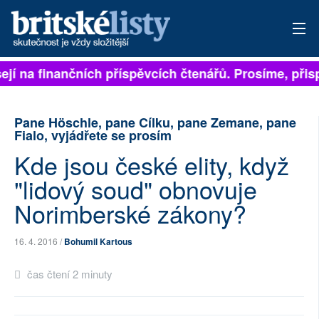
ejí na finančních příspěvcích čtenářů. Prosíme, přisp
PŘIHLÁSIT
AKTUÁLNÍ VYDÁNÍ
Pane Höschle, pane Cílku, pane Zemane, pane
Fialo, vyjádřete se prosím
ARCHIV
Kde jsou české elity, když
ROZHOVORY
"lidový soud" obnovuje
Norimberské zákony?
TÉMATA
NEJČTENĚJŠÍ ZA 7 DNÍ
16. 4. 2016 /
Bohumil Kartous
AUTOŘI
čas čtení 2 minuty
PŘÍSPĚVKY NA PROVOZ