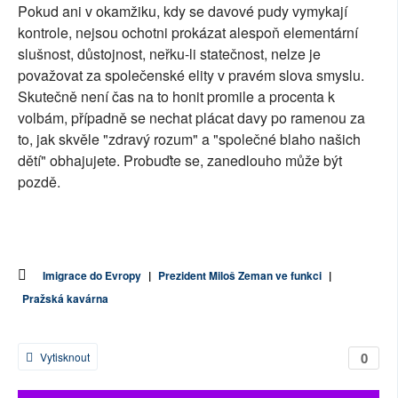
Pokud ani v okamžiku, kdy se davové pudy vymykají
kontrole, nejsou ochotni prokázat alespoň elementární
slušnost, důstojnost, neřku-li statečnost, nelze je
považovat za společenské elity v pravém slova smyslu.
Skutečně není čas na to honit promile a procenta k
volbám, případně se nechat plácat davy po ramenou za
to, jak skvěle "zdravý rozum" a "společné blaho našich
dětí" obhajujete. Probuďte se, zanedlouho může být
pozdě.
Imigrace do Evropy
|
Prezident Miloš Zeman ve funkci
|
Pražská kavárna
0
Vytisknout