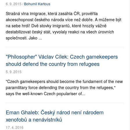
6. 9. 2015 /
Bohumil Kartous
Strašná vlna imigrace, která zasáhla ČR, prověřila
akceschopnost českého národa více než dobře. A můžeme být
na sebe hrdí! Dvě stovky imigrantů, které hrozily vážně
destabilizovat český stát, vyvolaly reakci na všech úrovních
společnosti. Jako ...
"Philosopher" Václav Cílek: Czech gamekeepers
should defend the country from refugees
5. 9. 2015
"Czech gamekeepers should become the fundament of the new
paramilitary force defending the country from the refugees,"
says the well-known Czech populariser of...
Eman Ghaleb: Český národ není národem
xenofobů a nenávistníků
17. 4. 2016