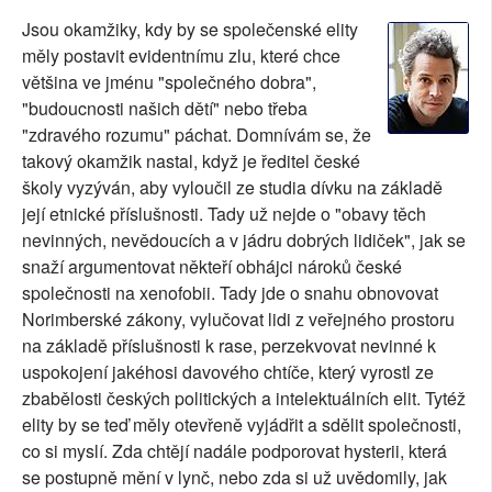
SOCIÁLNÍ SÍTĚ
Jsou okamžiky, kdy by se společenské elity
měly postavit evidentnímu zlu, které chce
RUBRIKY
většina ve jménu "společného dobra",
"budoucnosti našich dětí" nebo třeba
PLNÁ VERZE STRÁNEK
"zdravého rozumu" páchat. Domnívám se, že
takový okamžik nastal, když je ředitel české
školy vyzýván, aby vyloučil ze studia dívku na základě
její etnické příslušnosti. Tady už nejde o "obavy těch
nevinných, nevědoucích a v jádru dobrých lidiček", jak se
snaží argumentovat někteří obhájci nároků české
společnosti na xenofobii. Tady jde o snahu obnovovat
Norimberské zákony, vylučovat lidi z veřejného prostoru
na základě příslušnosti k rase, perzekvovat nevinné k
uspokojení jakéhosi davového chtíče, který vyrostl ze
zbabělosti českých politických a intelektuálních elit. Tytéž
elity by se teď měly otevřeně vyjádřit a sdělit společnosti,
co si myslí. Zda chtějí nadále podporovat hysterii, která
se postupně mění v lynč, nebo zda si už uvědomily, jak