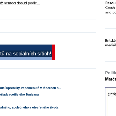
chž nemoci dosud podle...
Polit
Marč
čí uprchlíky, zapomenuté v táborech n...
tyřiadvacetiletého Tunisana
dného, společného a otevřeného života