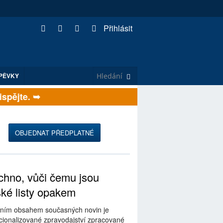
Přihlásit
PĚVKY
pějte. ➥
OBJEDNAT PŘEDPLATNÉ
hno, vůči čemu jsou
ské listy opakem
ním obsahem současných novin je
ionalizované zpravodajství zpracované