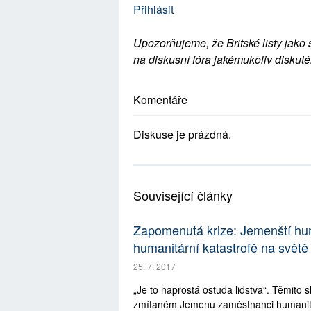
Přihlásit
Upozorňujeme, že Britské listy jako 
na diskusní fóra jakémukoliv diskuté
Komentáře
Diskuse je prázdná.
Související články
Zapomenutá krize: Jemenští huma
humanitární katastrofě na světě
25. 7. 2017
„Je to naprostá ostuda lidstva“. Těmito s
zmítaném Jemenu zaměstnanci humanit