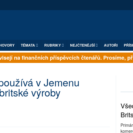
HOVORY
TÉMATA
RUBRIKY
NEJČTENĚJŠÍ
AUTOŘI
PŘÍS
isejí na finančních příspěvcích čtenářů. Prosíme, přis
používá v Jemenu
ritské výroby
Všec
Brit
Primár
komerc