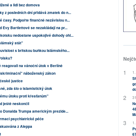
ižené a lidi bez domova
 z posledních dní přidává zmatek do n...
časy. Podpořte finančně nezávislou n...
Evy Bartlettové se nezakládají na pr...
kotsku nedostane uspokojivé dohody ohl...
islámský stát"
uvislost s britskou buňkou Islámského...
Nejčt
Polsku?
é reagovali na vánoční útok v Berlíně
1.
diskriminační" náboženský zákon
Sh
 české justice
go
né, zda šlo o islamistický útok
do
vému útoku proti křesťanům"
31
Ne
d ještě neskončil
48
ilo Donalda Trumpa americkým prezide...
M
rmaci psychiatrické péče
1.
vakuována z Aleppa
Po
t
67