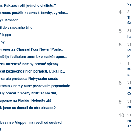
v
m. Pak zastřelili jednoho civilistu."
2.
Jemenu použila kazetové bomby, vyrobe...
Tr
byl usmrcen
S
il do vánočního trhu
31
 Aleppo
It
eny
31
je reportáž Channel Four News "Posle...
Pr
př
ičí je ředitelem americko-ruské ropné...
1.
enu kazetové bomby britské výroby
M
et bezpečnostních poradců. Utíkají p...
an
i, varuje předseda Nejvyššího soudu
31
aracka Obamy bude především připomínán...
BB
aly brečet." Scény hrůz techto dní,...
C
upence na Floridě: Nebuďte zlí!
31
Iz
 jsme se dostali do této situace?
31
H
devším o Aleppu - na rozdíl od českých
sd
6