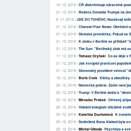
16. 12. 2016 /
ČR diskriminuje zdravotně post
21. 12. 2016 /
Reakce Donalda Trumpa na útoky
9. 11. 2016 /
JDE DO TUHÉHO. Nastávají těžké 
21. 12. 2016 /
Channel Four News: Obvinění od 
21. 12. 2016 /
Skotská premiérka: Pokud se S
21. 12. 2016 /
K útoku v Berlíně se přihlásil "
21. 12. 2016 /
The Sun: "Berlínský útok má so
17. 12. 2016 /
Tomasz Oryński
Co se děje v 
21. 12. 2016 /
Jak evropští pravicoví populist
21. 12. 2016 /
Slovenský prezident vetoval "
19. 12. 2016 /
Boris Cvek
Kličky a obezličky
20. 12. 2016 /
Německá policie: Zatím není jas
20. 12. 2016 /
Trump: V Berlíně došlo k "děsi
20. 12. 2016 /
Miroslav Prokeš
Otřesný přípa
20. 12. 2016 /
Volební kolegium oficiálně zvol
20. 12. 2016 /
Kateřina Duchoňová
K transfo
20. 12. 2016 /
Sedmiletá Bana Alabed byla e
20. 12. 2016 /
Michal Giboda
Psychóza a svě