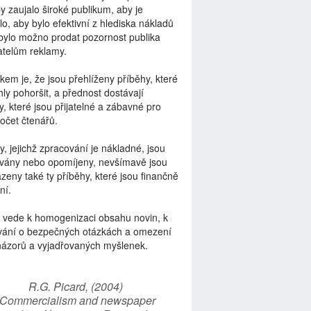
by zaujalo široké publikum, aby je
lo, aby bylo efektivní z hlediska nákladů
bylo možno prodat pozornost publika
telům reklamy.
kem je, že jsou přehlíženy příběhy, které
ly pohoršit, a přednost dostávají
y, které jsou přijatelné a zábavné pro
počet čtenářů.
y, jejichž zpracování je nákladné, jsou
vány nebo opomíjeny, nevšímavě jsou
zeny také ty příběhy, které jsou finančně
ní.
 vede k homogenizaci obsahu novin, k
vání o bezpečných otázkách a omezení
názorů a vyjadřovaných myšlenek.
R.G. Picard, (2004)
“Commercialism and newspaper