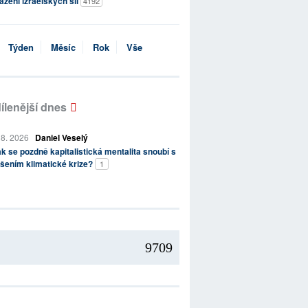
ažení izraelských sil
4192
Týden
Měsíc
Rok
Vše
ílenější dnes
 8. 2026
Daniel Veselý
k se pozdně kapitalistická mentalita snoubí s
šením klimatické krize?
1
9709