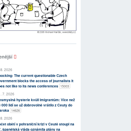
enější
 8. 2026
ocking: The current questionable Czech
vernment blocks the access of journalists it
es not like to its news conferences
15003
. 7. 2026
smyslná hysterie kvůli imigrantům: Více než
 000 lidí se už dobrovolně vrátilo z Ceuty do
aroka
14626
 8. 2026
čet obětí v pohraniční krizi v Ceutě stoupl na
, španělská vláda oznámila plány na