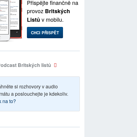
Přispějte finančně na
provoz
Britských
v mobilu.
Listů
CHCI PŘISPĚT
odcast Britských listů
áhněte si rozhovory v audio
mátu a poslouchejte je kdekoliv.
k na to?