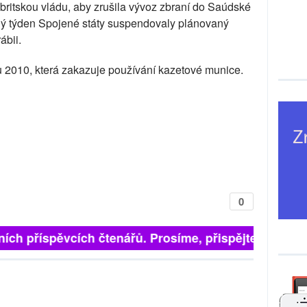
britskou vládu, aby zrušila vývoz zbraní do Saúdské
nulý týden Spojené státy suspendovaly plánovaný
ábii.
u 2010, která zakazuje používání kazetové munice.
0
ích příspěvcích čtenářů. Prosíme, přispějte. ➥