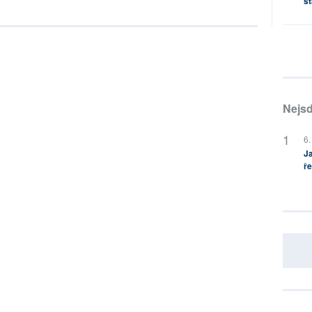
st
Nejsd
6.
Ja
ře