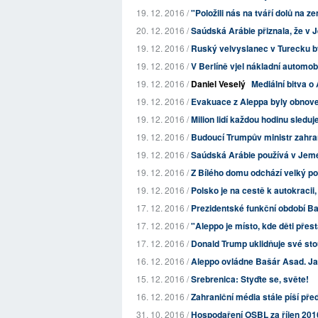
19. 12. 2016 /
"Položili nás na tváří dolů na ze
20. 12. 2016 /
Saúdská Arábie přiznala, že v 
19. 12. 2016 /
Ruský velvyslanec v Turecku 
19. 12. 2016 /
V Berlíně vjel nákladní automob
19. 12. 2016 /
Daniel Veselý
Mediální bitva o
19. 12. 2016 /
Evakuace z Aleppa byly obnov
19. 12. 2016 /
Milion lidí každou hodinu sledu
19. 12. 2016 /
Budoucí Trumpův ministr zahran
19. 12. 2016 /
Saúdská Arábie používá v Jem
19. 12. 2016 /
Z Bílého domu odchází velký poč
19. 12. 2016 /
Polsko je na cestě k autokraci
17. 12. 2016 /
Prezidentské funkční období B
17. 12. 2016 /
"Aleppo je místo, kde děti přest
17. 12. 2016 /
Donald Trump uklidňuje své sto
16. 12. 2016 /
Aleppo ovládne Bašár Asad. Jak
15. 12. 2016 /
Srebrenica: Styďte se, světe!
16. 12. 2016 /
Zahraniční média stále píší pře
31. 10. 2016 /
Hospodaření OSBL za říjen 201