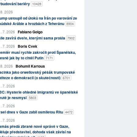
ybudování bariéry
10428
 8. 2026
ump ustoupil od útoků na Írán po varování ze
aúdské Arábie a hrozbách z Teheránu
8904
. 7. 2026
Fabiano Golgo
álie zavírá dveře, kterými sama prošla
7902
. 7. 2026
Boris Cvek
emiér musí rychle zakročit proti Španělsku,
esně jak by to chtěl Putin
7171
 8. 2026
Bohumil Kartous
acinka jako orwellovský pěšák trumpovské
titeze o demokracii (o skutečnosti)
6701
. 7. 2026
C: Hysterie ohledně imigrantů ve španělské
eutě je nesmysl
5803
. 7. 2026
rael dnes v Gaze zabil osmiletou Ritu
4472
. 7. 2026
amás předá zbraně nové správě v Gaze,
ěluje představitel, dohoda však závisí na