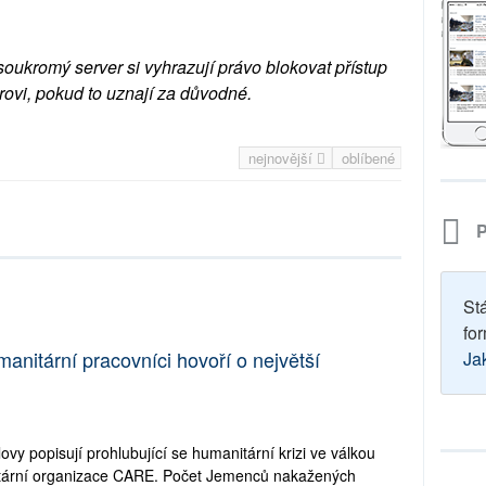
soukromý server si vyhrazují právo blokovat přístup
rovi, pokud to uznají za důvodné.
nejnovější
oblíbené
P
St
for
nitární pracovníci hovoří o největší
Ja
lovy popisují prohlubující se humanitární krizi ve válkou
ární organizace CARE. Počet Jemenců nakažených