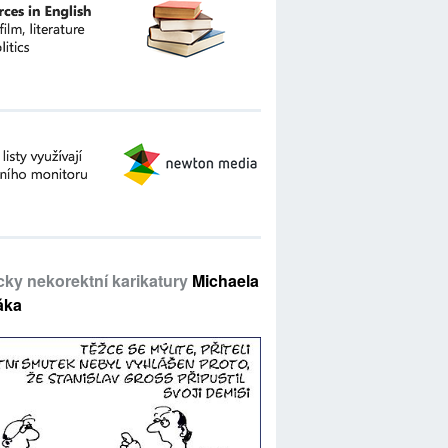
icky nekorektní karikatury
Michaela
áka