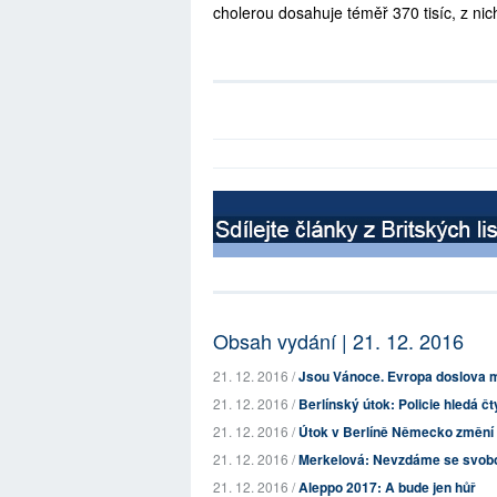
cholerou dosahuje téměř 370 tisíc, z ni
Obsah vydání | 21. 12. 2016
21. 12. 2016 /
Jsou Vánoce. Evropa doslova mu
21. 12. 2016 /
Berlínský útok: Policie hledá č
21. 12. 2016 /
Útok v Berlíně Německo změní
21. 12. 2016 /
Merkelová: Nevzdáme se svobo
21. 12. 2016 /
Aleppo 2017: A bude jen hůř