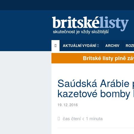
AKTUÁLNÍ VYDÁNÍ
ARCHIV
ROZ
Britské listy plně záv
Saúdská Arábie 
kazetové bomby b
19. 12. 2016
čas čtení < 1 minuta