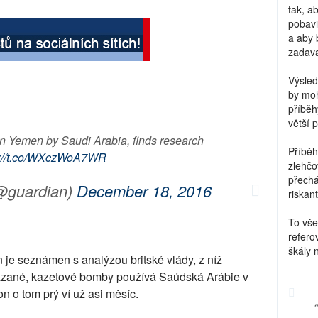
tak, a
pobavi
a aby 
zadava
Výsled
by moh
příběh
větší 
n Yemen by Saudi Arabia, finds research
Příběh
s://t.co/WXczWoA7WR
zlehčo
přechá
@guardian)
December 18, 2016
riskant
To vše
refero
škály 
n je seznámen s analýzou britské vlády, z níž
akázané, kazetové bomby používá Saúdská Arábie v
n o tom prý ví už asi měsíc.