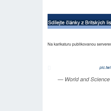
Na karikaturu publikovanou servere
pic.t
— World and Scienc