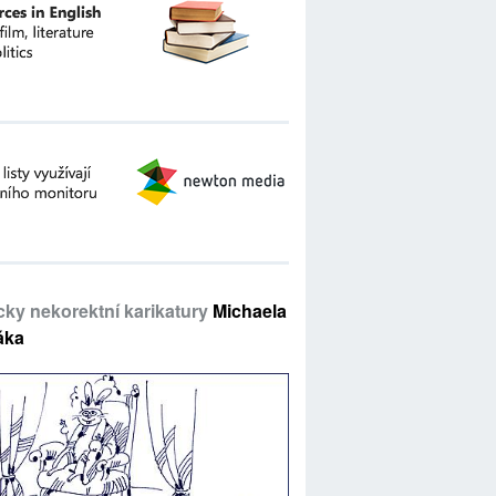
icky nekorektní karikatury
Michaela
áka