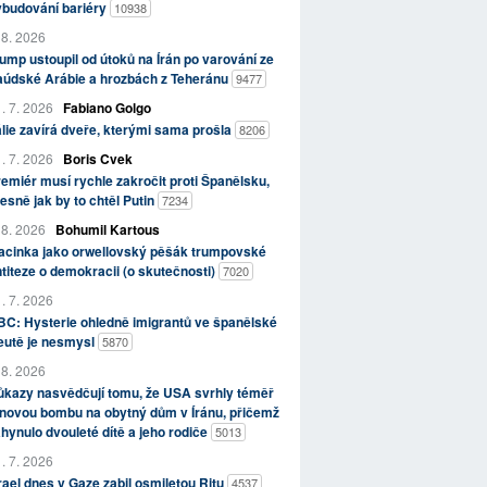
ybudování bariéry
10938
 8. 2026
ump ustoupil od útoků na Írán po varování ze
aúdské Arábie a hrozbách z Teheránu
9477
. 7. 2026
Fabiano Golgo
álie zavírá dveře, kterými sama prošla
8206
. 7. 2026
Boris Cvek
emiér musí rychle zakročit proti Španělsku,
esně jak by to chtěl Putin
7234
 8. 2026
Bohumil Kartous
acinka jako orwellovský pěšák trumpovské
titeze o demokracii (o skutečnosti)
7020
. 7. 2026
C: Hysterie ohledně imigrantů ve španělské
eutě je nesmysl
5870
 8. 2026
kazy nasvědčují tomu, že USA svrhly téměř
novou bombu na obytný dům v Íránu, přičemž
hynulo dvouleté dítě a jeho rodiče
5013
. 7. 2026
rael dnes v Gaze zabil osmiletou Ritu
4537