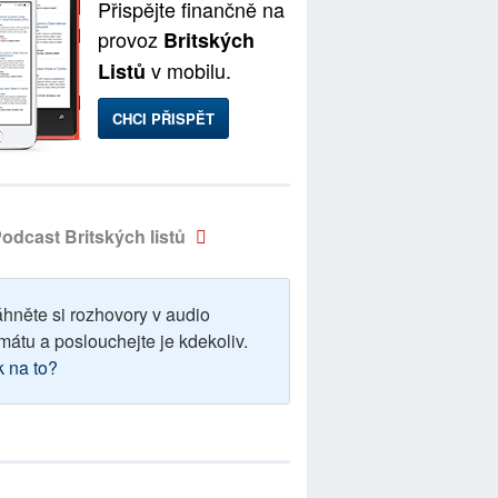
Přispějte finančně na
provoz
Britských
v mobilu.
Listů
CHCI PŘISPĚT
odcast Britských listů
áhněte si rozhovory v audio
mátu a poslouchejte je kdekoliv.
k na to?