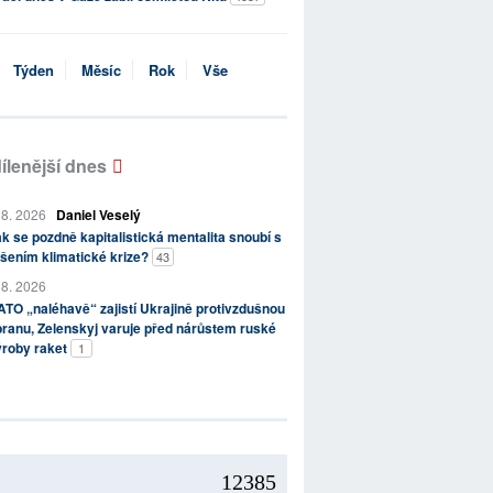
Týden
Měsíc
Rok
Vše
ílenější dnes
 8. 2026
Daniel Veselý
k se pozdně kapitalistická mentalita snoubí s
šením klimatické krize?
43
 8. 2026
TO „naléhavě“ zajistí Ukrajině protivzdušnou
ranu, Zelenskyj varuje před nárůstem ruské
ýroby raket
1
12385