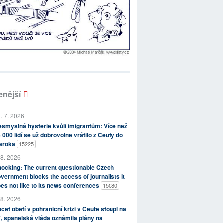
enější
. 7. 2026
smyslná hysterie kvůli imigrantům: Více než
 000 lidí se už dobrovolně vrátilo z Ceuty do
aroka
15225
 8. 2026
ocking: The current questionable Czech
vernment blocks the access of journalists it
es not like to its news conferences
15080
 8. 2026
čet obětí v pohraniční krizi v Ceutě stoupl na
, španělská vláda oznámila plány na