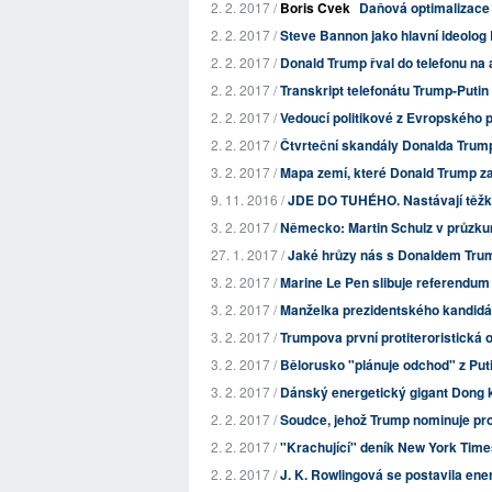
2. 2. 2017 /
Boris Cvek
Daňová optimalizace
2. 2. 2017 /
Steve Bannon jako hlavní ideolog
2. 2. 2017 /
Donald Trump řval do telefonu na 
2. 2. 2017 /
Transkript telefonátu Trump-Putin 
2. 2. 2017 /
Vedoucí politikové z Evropského p
2. 2. 2017 /
Čtvrteční skandály Donalda Trum
3. 2. 2017 /
Mapa zemí, které Donald Trump za 
9. 11. 2016 /
JDE DO TUHÉHO. Nastávají těžké 
3. 2. 2017 /
Německo: Martin Schulz v průzkum
27. 1. 2017 /
Jaké hrůzy nás s Donaldem Tru
3. 2. 2017 /
Marine Le Pen slibuje referendum
3. 2. 2017 /
Manželka prezidentského kandidáta
3. 2. 2017 /
Trumpova první protiteroristická o
3. 2. 2017 /
Bělorusko "plánuje odchod" z Put
3. 2. 2017 /
Dánský energetický gigant Dong k
2. 2. 2017 /
Soudce, jehož Trump nominuje pro 
2. 2. 2017 /
"Krachující" deník New York Times 
2. 2. 2017 /
J. K. Rowlingová se postavila ene