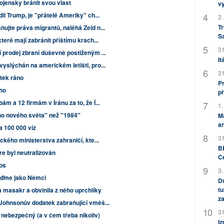
jensky bránit svou vlast
v
il Trump, je "přátelé Ameriky" ch...
2.
Tr
ujte práva migrantů, naléhá Zeid n...
S
teré mají zabránit příštímu krach...
31
 prodej zbraní duševně postiženým ...
It
yslýchán na americkém letišti, pro...
31
átek ráno
Pr
ho
př
m a 12 firmám v Íránu za to, že Í...
1.
ho nového světa" než "1984"
M
an
a 100 000 víz
31
ckého ministerstva zahraničí, kte...
BB
e byl neutralizován
C
bos
3.
Buďme jako Němci
Dů
tu
masakr a obvinila z něho uprchlíky
za
 Johnsonův dodatek zabraňující vměš...
31
nebezpečný (a v čem třeba nikoliv)
Iz