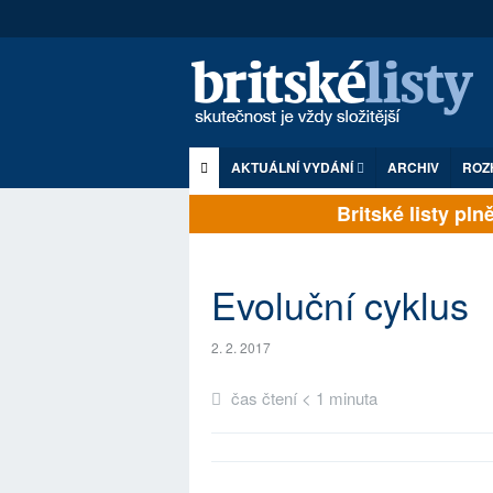
AKTUÁLNÍ VYDÁNÍ
ARCHIV
ROZ
Britské listy plně 
Evoluční cyklus
2. 2. 2017
čas čtení < 1 minuta