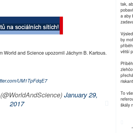
tak, a
pobavi
a aby 
zadava
Výsled
by moh
příběh
větší 
m World and Science upozornil Jáchym B. Kartous.
Příběh
zlehčo
přechá
witter.com/UM1TpFdqE7
riskant
e (@WorldAndScience)
January 29,
To vše
refero
2017
škály 