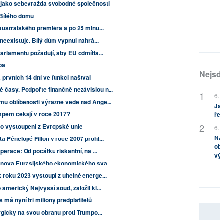
 jako sebevražda svobodné společnosti
 Bílého domu
australského premiéra a po 25 minu...
neexistuje. Bílý dům vypnul nahrá...
arlamentu požadují, aby EU odmítla...
pa
Nejsd
prvních 14 dní ve funkci naštval
časy. Podpořte finančně nezávislou n...
6.
u oblíbenosti výrazně vede nad Ange...
Ja
mpem čekají v roce 2017?
ře
 o vystoupení z Evropské unie
6.
NA
 Pénelopé Fillon v roce 2007 prohl...
ob
perace: Od počátku riskantní, na ...
v
inova Eurasijského ekonomického sva...
 roku 2023 vystoupí z uhelné energe...
americký Nejvyšší soud, založil kl...
má nyní tři miliony předplatitelů
rgicky na svou obranu proti Trumpo...