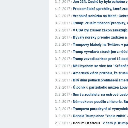
3. 2. 2017 /
Jen 23% Čechů by bylo ochotno vo
4. 2. 2017 /
Pro somálské uprchlíky, které zrad
3. 2. 2017 /
Vrcholná schůzka na Maltě: Ochraň
3. 2. 2017 /
Trump: Zruším finanční předpisy, k
3. 2. 2017 /
V USA byl zrušen zákon zakazující
3. 2. 2017 /
Bývalý norský premiér zadržen a v
3. 2. 2017 /
Trumpovy bláboly na Twitteru v p
3. 2. 2017 /
Trump vyvolává strach jen z něče
3. 2. 2017 /
Trump zavedl sankce proti 13 osobá
3. 2. 2017 /
Měli bychom se více bát "Krásné
3. 2. 2017 /
Americká vláda přiznala, že zrušil
3. 2. 2017 /
Bílý dům potlačil prohlášení ameri
3. 2. 2017 /
Útočník u pařížského muzea Louvr
3. 2. 2017 /
Smrt a zoufalství na ostrově Les
3. 2. 2017 /
Německo se poučilo z historie. 
3. 2. 2017 /
Trumpova poradkyně si vymyslela 
3. 2. 2017 /
Donald Trump chce "zcela zničit"
2. 2. 2017 /
Bohumil Kartous
V čem je Trump 