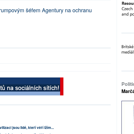
Trumpovým šéfem Agentury na ochranu
Polit
Marč
zaci jsou lidé, kteří věří lžím...