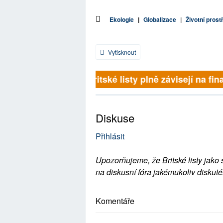
Ekologie
|
Globalizace
|
Životní prost
Vytisknout
Britské listy plně závisejí na fina
Diskuse
Přihlásit
Upozorňujeme, že Britské listy jako 
na diskusní fóra jakémukoliv diskuté
Komentáře