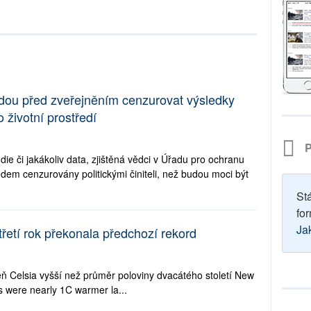
budou před zveřejněním cenzurovat výsledky
životní prostředí
P
die či jakákoliv data, zjištěná vědci v Úřadu pro ochranu
dem cenzurovány politickými činiteli, než budou moci být
St
for
Ja
třetí rok překonala předchozí rekord
peň Celsia vyšší než průměr poloviny dvacátého století New
s were nearly 1C warmer la...