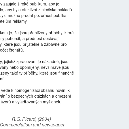
by zaujalo široké publikum, aby je
lo, aby bylo efektivní z hlediska nákladů
bylo možno prodat pozornost publika
telům reklamy.
kem je, že jsou přehlíženy příběhy, které
ly pohoršit, a přednost dostávají
y, které jsou přijatelné a zábavné pro
počet čtenářů.
y, jejichž zpracování je nákladné, jsou
vány nebo opomíjeny, nevšímavě jsou
zeny také ty příběhy, které jsou finančně
ní.
 vede k homogenizaci obsahu novin, k
vání o bezpečných otázkách a omezení
názorů a vyjadřovaných myšlenek.
R.G. Picard, (2004)
“Commercialism and newspaper