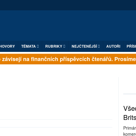
HOVORY
TÉMATA
RUBRIKY
NEJČTENĚJŠÍ
AUTOŘI
PŘÍS
závisejí na finančních příspěvcích čtenářů. Prosíme, p
Všec
Brit
Primár
komerc