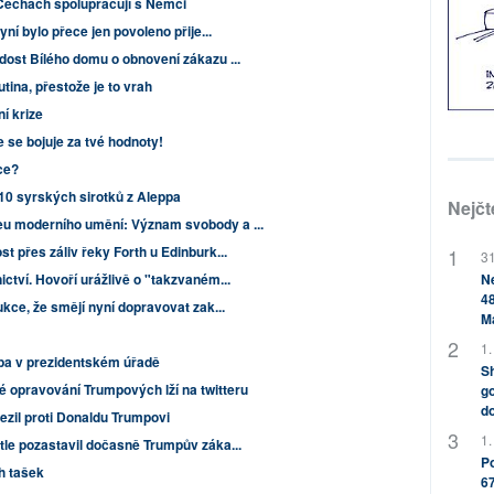
 Čechách spolupracují s Němci
ní bylo přece jen povoleno přije...
dost Bílého domu o obnovení zákazu ...
tina, přestože je to vrah
í krize
 se bojuje za tvé hodnoty!
ce?
10 syrských sirotků z Aleppa
Nejčt
u moderního umění: Význam svobody a ...
t přes záliv řeky Forth u Edinburk...
31
Ne
ctví. Hovoří urážlivě o "takzvaném...
48
kce, že smějí nyní dopravovat zak...
M
1.
mpa v prezidentském úřadě
Sh
 opravování Trumpových lží na twitteru
go
do
zil proti Donaldu Trumpovi
1.
tle pozastavil dočasně Trumpův záka...
Po
ch tašek
67