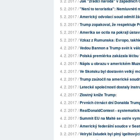
3. 2. 2017 /
Jak "zrádci národa" v západních
5. 2. 2017 /
"Není to teroristka": Nemluvněti ny
5. 2. 2017 /
Americký odvolací soud odmítl žá
5. 2. 2017 /
Trump zopakoval, že respektuje Pu
5. 2. 2017 /
Amerika se octla na pokraji ústavn
5. 2. 2017 /
Vzkaz z Rumunska: Evropo, takhle
4. 2. 2017 /
Vedou Bannon a Trump svět k vál
4. 2. 2017 /
Polská premiérka zakázala léčbu 
4. 2. 2017 /
Nápis u obrazu v americkém Muze
4. 2. 2017 /
Ve Skotsku byl dostavěn velký mos
4. 2. 2017 /
Trump zaútočil na americké soudni
4. 2. 2017 /
Letecké společnosti dostaly instru
4. 2. 2017 /
Zlostný kníže Trump:
4. 2. 2017 /
Prvních čtrnáct dní Donalda Tru
4. 2. 2017 /
RealDonaldContext - systematické
4. 2. 2017 /
Summit EU na Maltě se ostře vyme
4. 2. 2017 /
Americký federální soudce v Seat
3. 2. 2017 /
Velrybí žaludek byl plný igelitový