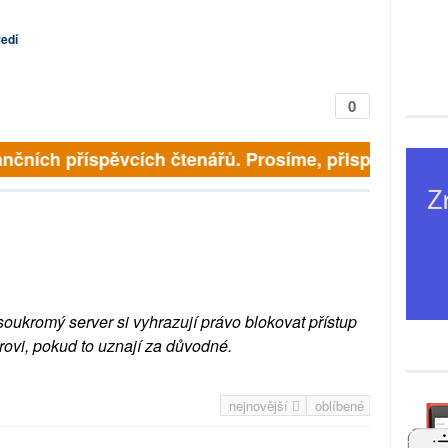
ředí
0
nčních příspěvcích čtenářů. Prosíme, přispějte. ➥
soukromý server si vyhrazují právo blokovat přístup
rovi, pokud to uznají za důvodné.
nejnovější
oblíbené