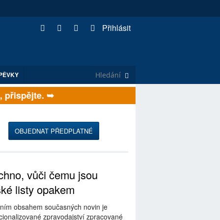
Přihlásit
PĚVKY
řispějte. ➥
OBJEDNAT PŘEDPLATNÉ
hno, vůči čemu jsou
ské listy opakem
ním obsahem současných novin je
ionalizované zpravodajství zpracované