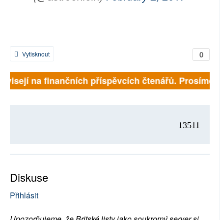
0
Vytisknout
závisejí na finančních příspěvcích čtenářů. Prosíme, p
13511
Diskuse
Přihlásit
Upozorňujeme, že Britské listy jako soukromý server si