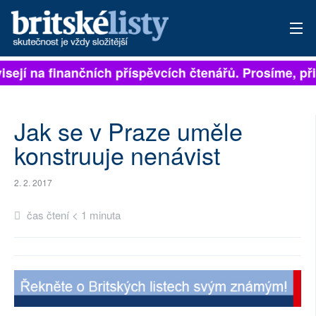
visejí na finančních příspěvcích čtenářů. Prosíme, při
PŘIHLÁSIT
AKTUÁLNÍ VYDÁNÍ
Jak se v Praze uměle
ARCHIV
konstruuje nenávist
ROZHOVORY
2. 2. 2017
TÉMATA
čas čtení < 1 minuta
NEJČTENĚJŠÍ ZA 7 DNÍ
AUTOŘI
PŘÍSPĚVKY NA PROVOZ