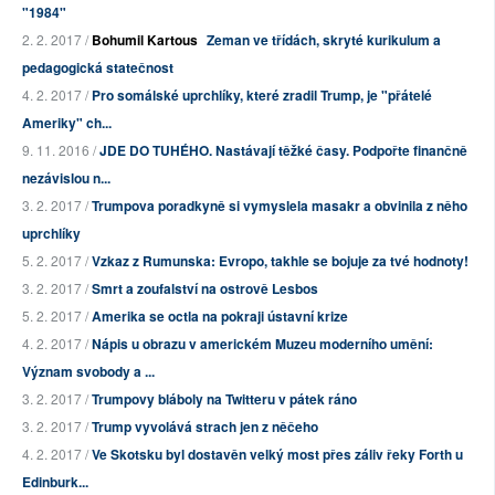
"1984"
2. 2. 2017 /
Bohumil Kartous
Zeman ve třídách, skryté kurikulum a
pedagogická statečnost
4. 2. 2017 /
Pro somálské uprchlíky, které zradil Trump, je "přátelé
Ameriky" ch...
9. 11. 2016 /
JDE DO TUHÉHO. Nastávají těžké časy. Podpořte finančně
nezávislou n...
3. 2. 2017 /
Trumpova poradkyně si vymyslela masakr a obvinila z něho
uprchlíky
5. 2. 2017 /
Vzkaz z Rumunska: Evropo, takhle se bojuje za tvé hodnoty!
3. 2. 2017 /
Smrt a zoufalství na ostrově Lesbos
5. 2. 2017 /
Amerika se octla na pokraji ústavní krize
4. 2. 2017 /
Nápis u obrazu v americkém Muzeu moderního umění:
Význam svobody a ...
3. 2. 2017 /
Trumpovy bláboly na Twitteru v pátek ráno
3. 2. 2017 /
Trump vyvolává strach jen z něčeho
4. 2. 2017 /
Ve Skotsku byl dostavěn velký most přes záliv řeky Forth u
Edinburk...