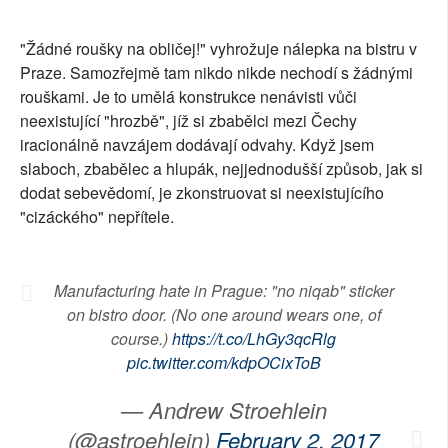
SOCIÁLNÍ SÍTĚ
"Žádné roušky na obličej!" vyhrožuje nálepka na bistru v
RUBRIKY
Praze. Samozřejmě tam nikdo nikde nechodí s žádnými
rouškami. Je to umělá konstrukce nenávisti vůči
PLNÁ VERZE STRÁNEK
neexistující "hrozbě", jíž si zbabělci mezi Čechy
iracionálně navzájem dodávají odvahy. Když jsem
slaboch, zbabělec a hlupák, nejjednodušší způsob, jak si
dodat sebevědomí, je zkonstruovat si neexistujícího
"cizáckého" nepřítele.
Manufacturing hate in Prague: "no niqab" sticker
on bistro door. (No one around wears one, of
course.)
https://t.co/LhGy3qcRlg
pic.twitter.com/kdpOCixToB
— Andrew Stroehlein
(@astroehlein)
February 2, 2017