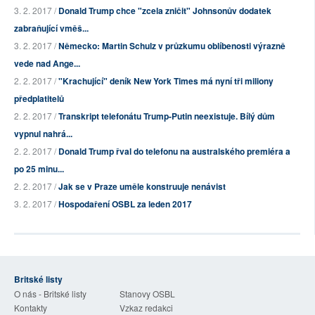
3. 2. 2017 /
Donald Trump chce "zcela zničit" Johnsonův dodatek
zabraňující vměš...
3. 2. 2017 /
Německo: Martin Schulz v průzkumu oblíbenosti výrazně
vede nad Ange...
2. 2. 2017 /
"Krachující" deník New York Times má nyní tři miliony
předplatitelů
2. 2. 2017 /
Transkript telefonátu Trump-Putin neexistuje. Bílý dům
vypnul nahrá...
2. 2. 2017 /
Donald Trump řval do telefonu na australského premiéra a
po 25 minu...
2. 2. 2017 /
Jak se v Praze uměle konstruuje nenávist
3. 2. 2017 /
Hospodaření OSBL za leden 2017
Britské listy
O nás - Britské listy
Stanovy OSBL
Kontakty
Vzkaz redakci