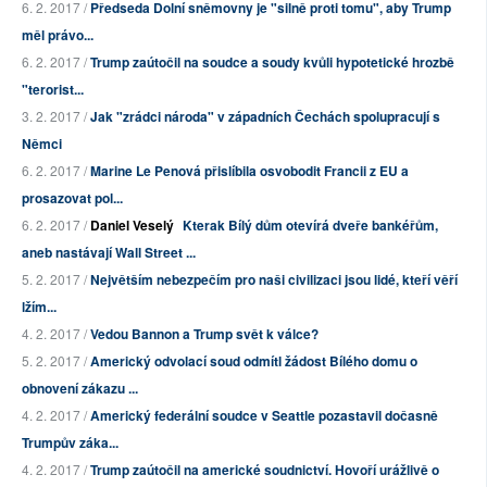
6. 2. 2017 /
Předseda Dolní sněmovny je "silně proti tomu", aby Trump
měl právo...
6. 2. 2017 /
Trump zaútočil na soudce a soudy kvůli hypotetické hrozbě
"terorist...
3. 2. 2017 /
Jak "zrádci národa" v západních Čechách spolupracují s
Němci
6. 2. 2017 /
Marine Le Penová přislíbila osvobodit Francii z EU a
prosazovat pol...
6. 2. 2017 /
Daniel Veselý
Kterak Bílý dům otevírá dveře bankéřům,
aneb nastávají Wall Street ...
5. 2. 2017 /
Největším nebezpečím pro naši civilizaci jsou lidé, kteří věří
lžím...
4. 2. 2017 /
Vedou Bannon a Trump svět k válce?
5. 2. 2017 /
Americký odvolací soud odmítl žádost Bílého domu o
obnovení zákazu ...
4. 2. 2017 /
Americký federální soudce v Seattle pozastavil dočasně
Trumpův záka...
4. 2. 2017 /
Trump zaútočil na americké soudnictví. Hovoří urážlivě o