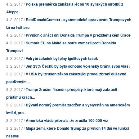
4. 2. 2017 /
Polská premiérka zakázala léčbu 10 syrských sirotků z
Aleppa
4. 2. 2017 /
RealDonaldContext - systematické opravování Trumpových
lží na twitteru
4. 2. 2017 /
Prvních čtrnáct dní Donalda Trumpa v prezidentském úřadě
4. 2. 2017 /
Summit EU na Maltě se ostře vymezil proti Donaldu
Trumpovi
3. 2. 2017 /
Velrybí žaludek byl plný igelitových tašek
3. 2. 2017 /
Jen 23% Čechů by bylo ochotno vojensky bránit svou vlast
3. 2. 2017 /
V USA byl zrušen zákon zakazující prodej zbraní duševně
postiženým ...
3. 2. 2017 /
Trump: Zruším finanční předpisy, které mají zabránit
příštímu krach...
3. 2. 2017 /
Bývalý norský premiér zadržen a vyslýchán na americkém
letišti, pro...
3. 2. 2017 /
Americká vláda přiznala, že zrušila 100 000 víz
3. 2. 2017 /
Mapa zemí, které Donald Trump za prvních 14 dní ve funkci
naštval