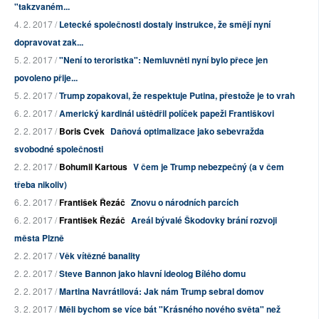
"takzvaném...
4. 2. 2017 /
Letecké společnosti dostaly instrukce, že smějí nyní
dopravovat zak...
5. 2. 2017 /
"Není to teroristka": Nemluvněti nyní bylo přece jen
povoleno přije...
5. 2. 2017 /
Trump zopakoval, že respektuje Putina, přestože je to vrah
6. 2. 2017 /
Americký kardinál uštědřil políček papeži Františkovi
2. 2. 2017 /
Boris Cvek
Daňová optimalizace jako sebevražda
svobodné společnosti
2. 2. 2017 /
Bohumil Kartous
V čem je Trump nebezpečný (a v čem
třeba nikoliv)
6. 2. 2017 /
František Řezáč
Znovu o národních parcích
6. 2. 2017 /
František Řezáč
Areál bývalé Škodovky brání rozvoji
města Plzně
2. 2. 2017 /
Věk vítězné banality
2. 2. 2017 /
Steve Bannon jako hlavní ideolog Bílého domu
2. 2. 2017 /
Martina Navrátilová: Jak nám Trump sebral domov
3. 2. 2017 /
Měli bychom se více bát "Krásného nového světa" než