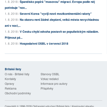
1. 8. 2018 /
Španělsko popírá "masovou" migraci. Evropa podle něj
potřebuje "nov...
1. 8. 2018 /
Severní Korea "vyvíjí nové mezikontinentální rakety"
1. 8. 2018 /
Na obzoru není žádné zlepšení, velká města nevychladnou
ani v noci,...
1. 8. 2018 /
V Česku chybí odvaha postavit se populistickým náladám.
Přijmout pá...
1. 8. 2018 /
Hospodaření OSBL v červenci 2018
Britské listy
O nás - Britské listy
Stanovy OSBL
Kontakty
Vzkaz redakci
Opravy
Informace pro autory
Reklama
Příspěvky
Obchodní podmínky
Copyright © 1996-2026
Občanské sdružení Britské listy
| Kopírování obsahu