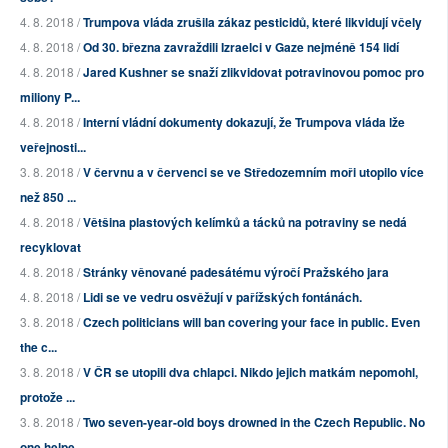
4. 8. 2018 /
Trumpova vláda zrušila zákaz pesticidů, které likvidují včely
4. 8. 2018 /
Od 30. března zavraždili Izraelci v Gaze nejméně 154 lidí
4. 8. 2018 /
Jared Kushner se snaží zlikvidovat potravinovou pomoc pro
miliony P...
4. 8. 2018 /
Interní vládní dokumenty dokazují, že Trumpova vláda lže
veřejnosti...
3. 8. 2018 /
V červnu a v červenci se ve Středozemním moři utopilo více
než 850 ...
4. 8. 2018 /
Většina plastových kelímků a tácků na potraviny se nedá
recyklovat
4. 8. 2018 /
Stránky věnované padesátému výročí Pražského jara
4. 8. 2018 /
Lidi se ve vedru osvěžují v pařížských fontánách.
3. 8. 2018 /
Czech politicians will ban covering your face in public. Even
the c...
3. 8. 2018 /
V ČR se utopili dva chlapci. Nikdo jejich matkám nepomohl,
protože ...
3. 8. 2018 /
Two seven-year-old boys drowned in the Czech Republic. No
one helpe...