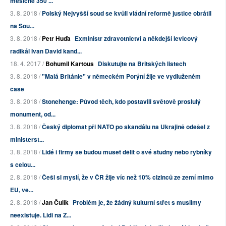
měsíčně 350 ...
3. 8. 2018 /
Polský Nejvyšší soud se kvůli vládní reformě justice obrátil
na Sou...
3. 8. 2018 /
Petr Huďa
Exministr zdravotnictví a někdejší levicový
radikál Ivan David kand...
18. 4. 2017 /
Bohumil Kartous
Diskutujte na Britských listech
3. 8. 2018 /
"Malá Británie" v německém Porýní žije ve vydluženém
čase
3. 8. 2018 /
Stonehenge: Původ těch, kdo postavili světově proslulý
monument, od...
3. 8. 2018 /
Český diplomat při NATO po skandálu na Ukrajině odešel z
ministerst...
3. 8. 2018 /
Lidé i firmy se budou muset dělit o své studny nebo rybníky
s celou...
2. 8. 2018 /
Češi si myslí, že v ČR žije víc než 10% cizinců ze zemí mimo
EU, ve...
2. 8. 2018 /
Jan Čulík
Problém je, že žádný kulturní střet s muslimy
neexistuje. Lidi na Z...