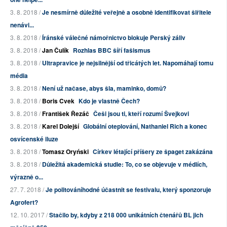
3. 8. 2018 /
Je nesmírně důležité veřejně a osobně identifikovat šiřitele
nenávi...
3. 8. 2018 /
Íránské válečné námořnictvo blokuje Perský záliv
3. 8. 2018 /
Jan Čulík
Rozhlas BBC šíří fašismus
3. 8. 2018 /
Ultrapravice je nejsilnější od třicátých let. Napomáhají tomu
média
3. 8. 2018 /
Není už načase, abys šla, maminko, domů?
3. 8. 2018 /
Boris Cvek
Kdo je vlastně Čech?
3. 8. 2018 /
František Řezáč
Češi jsou ti, kteří rozumí Švejkovi
3. 8. 2018 /
Karel Dolejší
Globální oteplování, Nathaniel Rich a konec
osvícenské iluze
3. 8. 2018 /
Tomasz Oryński
Církev létající příšery ze špaget zakázána
3. 8. 2018 /
Důležitá akademická studie: To, co se objevuje v médiích,
výrazně o...
27. 7. 2018 /
Je politováníhodné účastnit se festivalu, který sponzoruje
Agrofert?
12. 10. 2017 /
Stačilo by, kdyby z 218 000 unikátních čtenářů BL jich