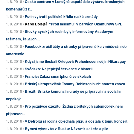
1. 8. 2018 /
České centrum v Londýně uspořádalo výstavu kreslených
komentářů z r...
1. 8. 2018 /
Putin vytvořil politické křídlo ruské armády
1. 8. 2018 /
Karel Dolejší
"Proti fašismu" v barvách Okamurovy SPD
1. 8. 2018 /
Stovky syrských rodin byly informovány Asadovým
režimem, že jejich ...
1. 8. 2018 /
Facebook zrušil účty a stránky připravené ke vměšování do
americkýc...
1. 8. 2018 /
Kdysi jsme tleskali Ortegovi: Přehodnocení dějin Nikaraguy
1. 8. 2018 /
Švédsko: Nejteplejší červenec v historii
1. 8. 2018 /
Francie: Zákaz smartphonů ve školách
1. 8. 2018 /
Britský ultrapravičák Tommy Robinson bude souzen znovu
1. 8. 2018 /
Brexit: Britské komunální úřady se připravují na sociální
nepokoje
1. 8. 2018 /
Pro příznivce czexitu: Žádná z britských automobilek není
připraven...
1. 8. 2018 /
V Detroitu si rodina objednala pizzu a dostala k tomu koncert
1. 8. 2018 /
Bytová výstavba v Rusku: Návrat k sekeře a pile