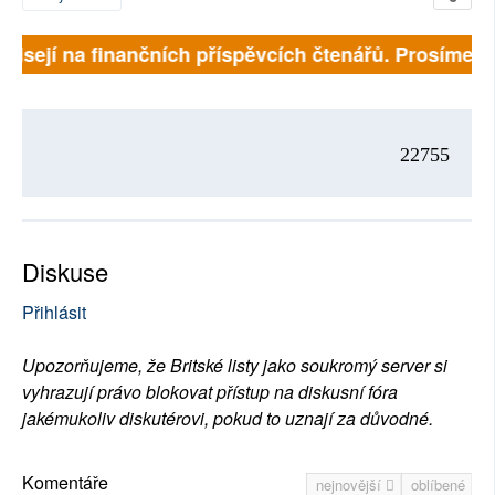
ávisejí na finančních příspěvcích čtenářů. Prosíme, př
22755
Diskuse
Přihlásit
Upozorňujeme, že Britské listy jako soukromý server si
vyhrazují právo blokovat přístup na diskusní fóra
jakémukoliv diskutérovi, pokud to uznají za důvodné.
Komentáře
nejnovější
oblíbené