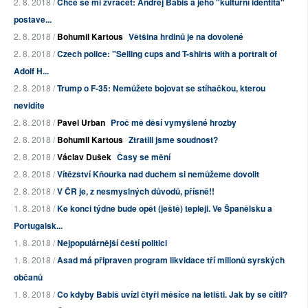
2. 8. 2018 /
Chce se mi zvracet: Andrej Babiš a jeho "kulturní identita"
postave...
2. 8. 2018 /
Bohumil Kartous
Většina hrdinů je na dovolené
2. 8. 2018 /
Czech police: "Selling cups and T-shirts with a portrait of
Adolf H...
2. 8. 2018 /
Trump o F-35: Nemůžete bojovat se stíhačkou, kterou
nevidíte
2. 8. 2018 /
Pavel Urban
Proč mě děsí vymyšlené hrozby
2. 8. 2018 /
Bohumil Kartous
Ztratili jsme soudnost?
2. 8. 2018 /
Václav Dušek
Časy se mění
2. 8. 2018 /
Vítězství Kňourka nad duchem si nemůžeme dovolit
2. 8. 2018 /
V ČR je, z nesmyslných důvodů, přísně!!
1. 8. 2018 /
Ke konci týdne bude opět (ještě) tepleji. Ve Španělsku a
Portugalsk...
1. 8. 2018 /
Nejpopulárnější čeští politici
1. 8. 2018 /
Asad má připraven program likvidace tří milionů syrských
občanů
1. 8. 2018 /
Co kdyby Babiš uvízl čtyři měsíce na letišti. Jak by se cítil?