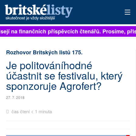
isejí na finančních příspěvcích čtenářů. Prosíme, přis
PŘIHLÁSIT
AKTUÁLNÍ VYDÁNÍ
Rozhovor Britských listů 175.
ARCHIV
Je politováníhodné
účastnit se festivalu, který
ROZHOVORY
sponzoruje Agrofert?
TÉMATA
27. 7. 2018
NEJČTENĚJŠÍ ZA 7 DNÍ
čas čtení < 1 minuta
AUTOŘI
PŘÍSPĚVKY NA PROVOZ