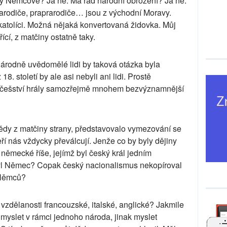
y Němcové? Já ne. Má rád národní obrození? Já ne.
arodiče, praprarodiče… jsou z východní Moravy.
ní katolíci. Možná nějaká konvertovaná židovka. Můj
ící, z matčiny ostatně taky.
 národně uvědomělé lidi by taková otázka byla
8. století by ale asi nebyli ani lidi. Prostě
o češství hrály samozřejmě mnohem bezvýznamnější
 dědy z matčiny strany, představovalo vymezování se
eří nás vždycky převálcují. Jenže co by byly dějiny
ěmecké říše, jejímž byl český král jedním
ebyl Němec? Copak český nacionalismus nekopíroval
 Němců?
 vzdělanosti francouzské, italské, anglické? Jakmile
myslet v rámci jednoho národa, jinak myslet