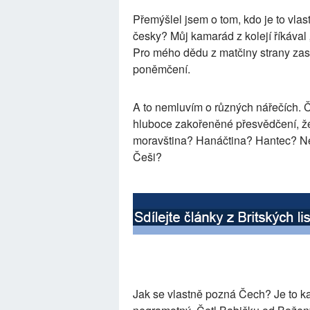
Přemýšlel jsem o tom, kdo je to vla
česky? Můj kamarád z kolejí říkával „
Pro mého dědu z matčiny strany zase
poněmčení.
A to nemluvím o různých nářečích. 
hluboce zakořeněné přesvědčení, že 
moravština? Hanáčtina? Hantec? Ne
Češi?
Jak se vlastně pozná Čech? Je to k