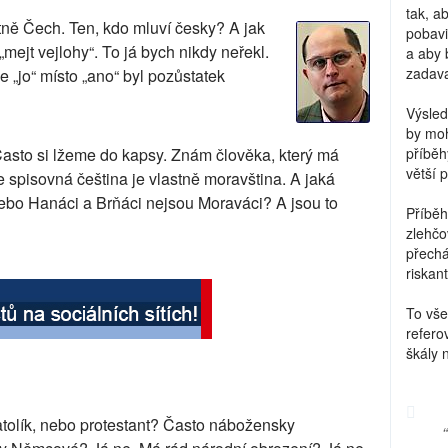
tak, a
stně Čech. Ten, kdo mluví česky? A jak
pobavi
mejt vejlohy“. To já bych nikdy neřekl.
a aby 
zadava
 „jo“ místo „ano“ byl pozůstatek
Výsled
by moh
Často si lžeme do kapsy. Znám člověka, který má
příběh
větší 
spisovná čeština je vlastně moravština. A jaká
bo Hanáci a Brňáci nejsou Moraváci? A jsou to
Příběh
zlehčo
přechá
riskant
To vše
refero
škály 
atolík, nebo protestant? Často nábožensky