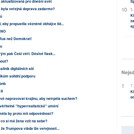
S
 aktualizovaná pro dnešní svět
y byla veřejná doprava zadarmo?
3.
Kl
Pú
za
aby propustila vězněné obhájce lid...
s
 ANO
 Rus než Demokrat!
ou
erým pak Češi věří: Děsivé fiask...
nout?
ník digitálních sítí
Nejsd
kům solidní podporu
rbnb
7.
18
Kl
od
ové napravovat krajinu, aby netrpěla suchem?
uvěřitelné "hyperrealistické" umění
měla by proto mít odpovědnost?
co si má žena vzít na sebe?
 že Trumpova vláda lže veřejnosti...