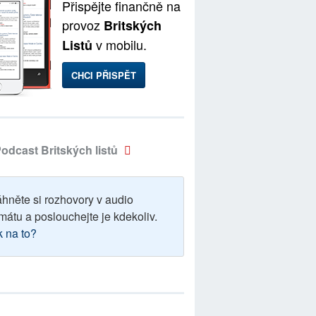
Přispějte finančně na
provoz
Britských
v mobilu.
Listů
CHCI PŘISPĚT
odcast Britských listů
áhněte si rozhovory v audio
mátu a poslouchejte je kdekoliv.
k na to?