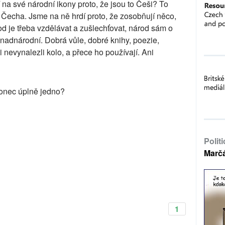
na své národní ikony proto, že jsou to Češi? To
 Čecha. Jsme na ně hrdí proto, že zosobňují něco,
d je třeba vzdělávat a zušlechťovat, národ sám o
 nadnárodní. Dobrá vůle, dobré knihy, poezie,
i nevynalezli kolo, a přece ho používají. Ani
konec úplně jedno?
Polit
Marč
1