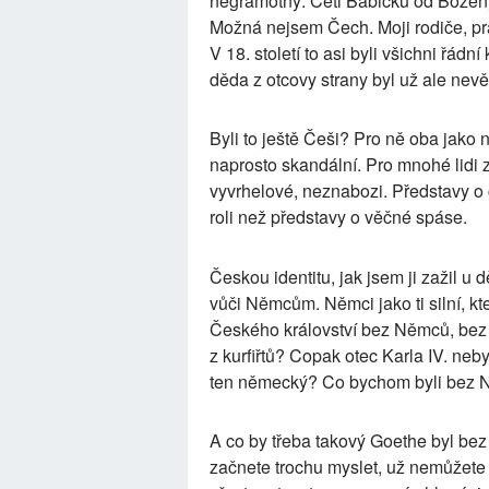
negramotný. Četl Babičku od Božen
Možná nejsem Čech. Moji rodiče, pr
V 18. století to asi byli všichni řád
děda z otcovy strany byl už ale nevěř
Byli to ještě Češi? Pro ně oba jako
naprosto skandální. Pro mnohé lidi z 1
vyvrhelové, neznabozi. Představy 
roli než představy o věčné spáse.
Českou identitu, jak jsem ji zažil u
vůči Němcům. Němci jako ti silní, kt
Českého království bez Němců, bez n
z kurfiřtů? Copak otec Karla IV. n
ten německý? Co bychom byli bez
A co by třeba takový Goethe byl bez
začnete trochu myslet, už nemůžete 