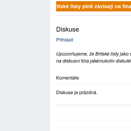
Britské listy plně závisejí na fina
Diskuse
Přihlásit
Upozorňujeme, že Britské listy jako 
na diskusní fóra jakémukoliv diskuté
Komentáře
Diskuse je prázdná.