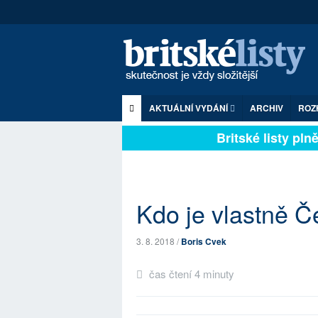
AKTUÁLNÍ VYDÁNÍ
ARCHIV
ROZ
Britské listy plně 
Kdo je vlastně 
3. 8. 2018 /
Boris Cvek
čas čtení 4 minuty