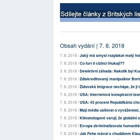
Obsah vydání | 7. 8. 2018
7. 8. 2018 /
Jaký má smysl rozplakat malý ho
7. 8. 2018 /
Co furt ti cizinci fňukají??
3. 8. 2018 /
Detektivní záhada: Nakolik byl 
7. 8. 2018 /
Zdiskreditovaný manipulátor Boris
7. 8. 2018 /
Židovská imigrace nechápe, že ji
7. 8. 2018 /
USA: Internetová konspirační teori
7. 8. 2018 /
USA: 43 procent Republikánů chce
7. 8. 2018 /
Mají média usilovat o vyváženost,
7. 8. 2018 /
Klimatologové varují, že globální 
7. 8. 2018 /
Evropa zkriminalizovala humanit
7. 8. 2018 /
Jak Pehe mával s chudákem Kla