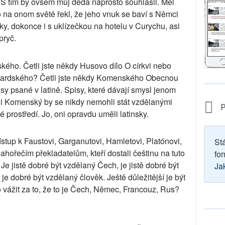
. S tím by ovšem můj děda naprosto souhlasil. Měl
 na onom světě řekl, že jeho vnuk se baví s Němci
, dokonce i s uklízečkou na hotelu v Curychu, asi
pryč.
ho. Četli jste někdy Husovo dílo O církvi nebo
ardského? Četli jste někdy Komenského Obecnou
sy psané v latině. Spisy, které dávají smysl jenom
us i Komenský by se nikdy nemohli stát vzdělanými
P
é prostředí. Jo, oni opravdu uměli latinsky.
ístup k Faustovi, Garganutovi, Hamletovi, Platónovi,
St
ahořečím překladatelům, kteří dostali češtinu na tuto
for
Je jistě dobré být vzdělaný Čech, je jistě dobré být
Ja
e dobré být vzdělaný člověk. Ještě důležitější je být
vážit za to, že to je Čech, Němec, Francouz, Rus?