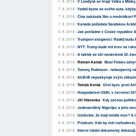
7. 8. 2018 /
V Londýně se hraje Válka s Mloky,
7. 8. 2018 /
Vzdali byste se svého auta, kdyb
7. 8. 2018 /
Čína zakázala film o medvídkovi 
7. 8. 2018 /
Kanada požádala Saúdskou Arábii, 
6. 8. 2018 /
Jak povládne v České republice
7. 8. 2018 /
Trumpovi stoupenci: Raději budu
6. 8. 2018 /
NYT: Trump bude mít krev na ruk
6. 8. 2018 /
A takhle se šíří nenávistné lži, kt
6. 8. 2018 /
Roman Kanda
Musí Polsko zahy
6. 8. 2018 /
Tommy Robinson - nebezpečný násil
6. 8. 2018 /
AirBnB neposkytuje svým zákazní
6. 8. 2018 /
Tomáš Korda
Účel bytu: proti Ai
1. 8. 2018 /
Hospodaření OSBL v červenci 20
5. 8. 2018 /
Jiří Hlavenka
Kdy začnou politik
5. 8. 2018 /
Jedenáctiletý Nigerijec a jeho ne
4. 8. 2018 /
Uznáváte, že mají média moc? A 
4. 8. 2018 /
Průzkum: Kdo by měl rozhodovat, 
4. 8. 2018 /
Interní vládní dokumenty dokazují,