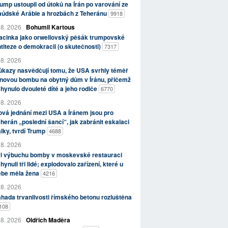
ump ustoupil od útoků na Írán po varování ze
aúdské Arábie a hrozbách z Teheránu
9918
 8. 2026
Bohumil Kartous
acinka jako orwellovský pěšák trumpovské
titeze o demokracii (o skutečnosti)
7317
 8. 2026
kazy nasvědčují tomu, že USA svrhly téměř
novou bombu na obytný dům v Íránu, přičemž
hynulo dvouleté dítě a jeho rodiče
6770
 8. 2026
vá jednání mezi USA a Íránem jsou pro
herán „poslední šancí“, jak zabránit eskalaci
lky, tvrdí Trump
4688
 8. 2026
ři výbuchu bomby v moskevské restauraci
hynuli tři lidé; explodovalo zařízení, které u
ebe měla žena
4216
 8. 2026
hada trvanlivosti římského betonu rozluštěna
108
 8. 2026
Oldřich Maděra