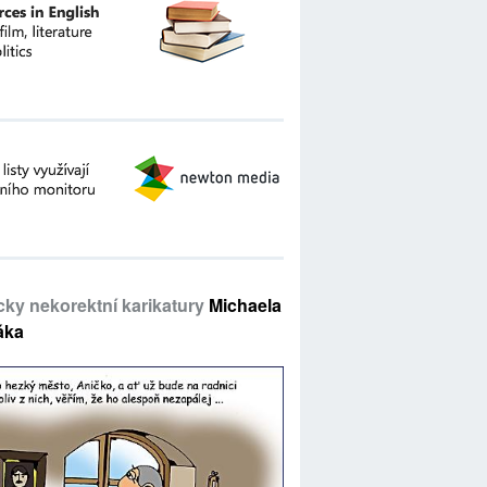
icky nekorektní karikatury
Michaela
áka