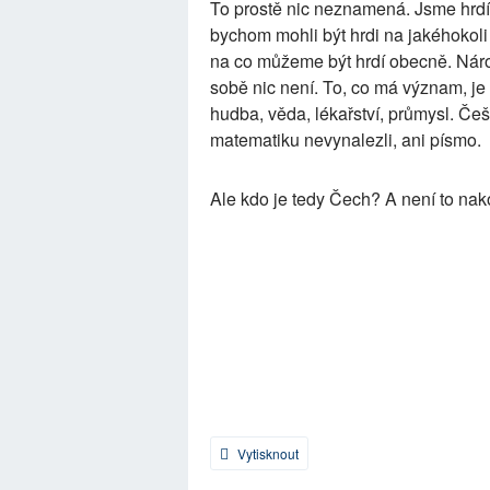
To prostě nic neznamená. Jsme hrdí 
bychom mohli být hrdi na jakéhokoli
na co můžeme být hrdí obecně. Náro
sobě nic není. To, co má význam, je
hudba, věda, lékařství, průmysl. Češ
matematiku nevynalezli, ani písmo.
Ale kdo je tedy Čech? A není to na
Vytisknout