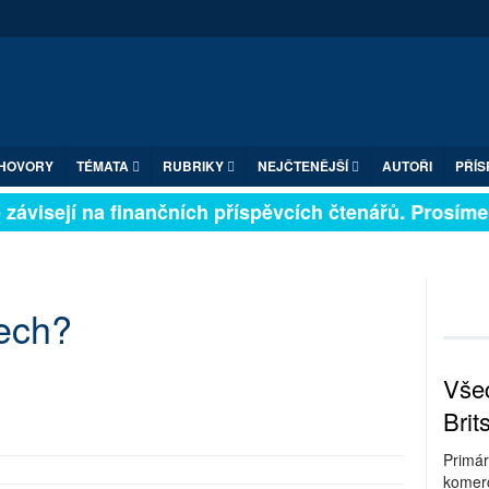
HOVORY
TÉMATA
RUBRIKY
NEJČTENĚJŠÍ
AUTOŘI
PŘÍS
závisejí na finančních příspěvcích čtenářů. Prosíme, p
Čech?
Všec
Brit
Primár
komerc