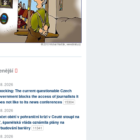
enější
 8. 2026
ocking: The current questionable Czech
vernment blocks the access of journalists it
es not like to its news conferences
15304
 8. 2026
čet obětí v pohraniční krizi v Ceutě stoupl na
, španělská vláda oznámila plány na
ybudování bariéry
11341
 8. 2026