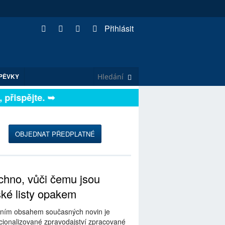
Přihlásit
PĚVKY
řispějte. ➥
OBJEDNAT PŘEDPLATNÉ
hno, vůči čemu jsou
ské listy opakem
ním obsahem současných novin je
ionalizované zpravodajství zpracované