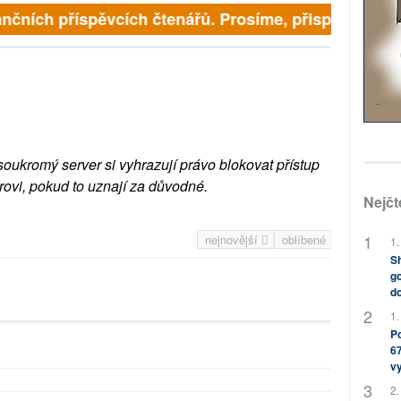
nčních příspěvcích čtenářů. Prosíme, přispějte. ➥
soukromý server si vyhrazují právo blokovat přístup
rovi, pokud to uznají za důvodné.
Nejčt
nejnovější
oblíbené
1.
Sh
go
do
1.
Po
67
v
2.