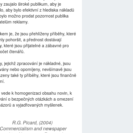
by zaujalo široké publikum, aby je
lo, aby bylo efektivní z hlediska nákladů
bylo možno prodat pozornost publika
telům reklamy.
kem je, že jsou přehlíženy příběhy, které
ly pohoršit, a přednost dostávají
y, které jsou přijatelné a zábavné pro
počet čtenářů.
y, jejichž zpracování je nákladné, jsou
vány nebo opomíjeny, nevšímavě jsou
zeny také ty příběhy, které jsou finančně
ní.
 vede k homogenizaci obsahu novin, k
vání o bezpečných otázkách a omezení
názorů a vyjadřovaných myšlenek.
R.G. Picard, (2004)
“Commercialism and newspaper