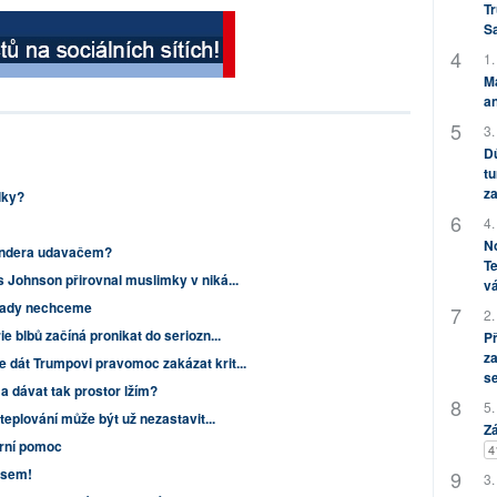
Tr
S
1.
M
an
3.
Dů
tu
za
lky?
4.
No
Kundera udavačem?
Te
 Johnson přirovnal muslimky v niká...
vá
 tady nechceme
2.
e blbů začíná pronikat do seriozn...
P
za
 dát Trumpovi pravomoc zakázat krit...
s
 a dávat tak prostor lžím?
5.
oteplování může být už nezastavit...
Zá
ární pomoc
4
usem!
3.