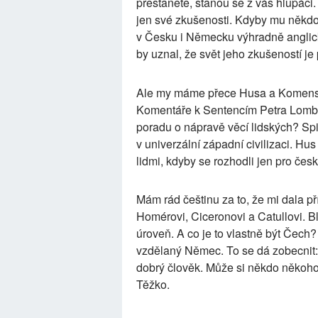
přestanete, stanou se z vás hlupáci
jen své zkušenosti. Kdyby mu někdo
v Česku i Německu výhradně anglicky
by uznal, že svět jeho zkušeností je 
Ale my máme přece Husa a Komenské
Komentáře k Sentencím Petra Lomb
poradu o nápravě věcí lidských? Spi
v univerzální západní civilizaci. H
lidmi, kdyby se rozhodli jen pro česk
Mám rád češtinu za to, že mi dala př
Homérovi, Ciceronovi a Catullovi. Bl
úroveň. A co je to vlastně být Čech? 
vzdělaný Němec. To se dá zobecnit: j
dobrý člověk. Může si někdo někoho 
Těžko.