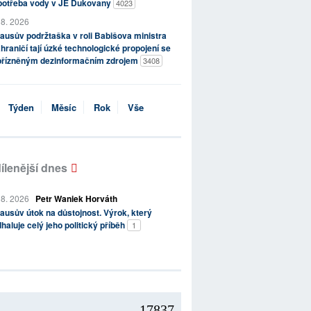
potřeba vody v JE Dukovany
4023
 8. 2026
ausův podržtaška v roli Babišova ministra
hraničí tají úzké technologické propojení se
přízněným dezinformačním zdrojem
3408
Týden
Měsíc
Rok
Vše
ílenější dnes
 8. 2026
Petr Waniek Horváth
ausův útok na důstojnost. Výrok, který
haluje celý jeho politický příběh
1
17837