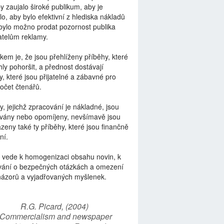
by zaujalo široké publikum, aby je
lo, aby bylo efektivní z hlediska nákladů
bylo možno prodat pozornost publika
telům reklamy.
kem je, že jsou přehlíženy příběhy, které
ly pohoršit, a přednost dostávají
y, které jsou přijatelné a zábavné pro
počet čtenářů.
y, jejichž zpracování je nákladné, jsou
vány nebo opomíjeny, nevšímavě jsou
zeny také ty příběhy, které jsou finančně
ní.
 vede k homogenizaci obsahu novin, k
vání o bezpečných otázkách a omezení
názorů a vyjadřovaných myšlenek.
R.G. Picard, (2004)
“Commercialism and newspaper