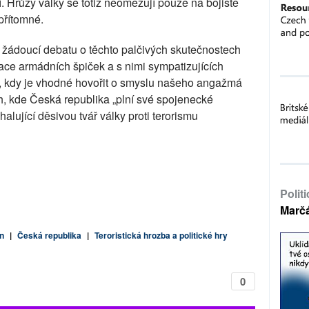
 Hrůzy války se totiž neomezují pouze na bojiště
přítomné.
 žádoucí debatu o těchto palčivých skutečnostech
ace armádních špiček a s nimi sympatizujících
m, kdy je vhodné hovořit o smyslu našeho angažmá
ch, kde Česká republika „plní své spojenecké
alující děsivou tvář války proti terorismu
Polit
Marč
n
|
Česká republika
|
Teroristická hrozba a politické hry
0