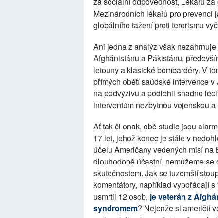
za sociální odpovědnost, Lékařů za g
Mezinárodních lékařů pro prevenci ja
globálního tažení proti terorismu vyč
Ani jedna z analýz však nezahrnuje 
Afghánistánu a Pákistánu, především
letouny a klasické bombardéry. V to
přímých obětí saúdské intervence v
na podvýživu a podlehli snadno léči
interventům nezbytnou vojenskou a 
Ať tak či onak, obě studie jsou alarm
17 let, jehož konec je stále v nedo
účelu Američany vedených misí na 
dlouhodobě účastní, nemůžeme se os
skutečnostem. Jak se tuzemští stoupen
komentátory, například vypořádají s f
usmrtil 12 osob,
je veterán z Afghá
syndromem
? Nejenže si američtí v