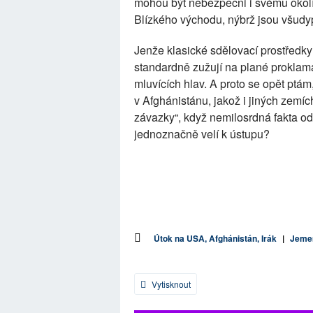
mohou být nebezpečni i svému okolí.
Blízkého východu, nýbrž jsou všudy
Jenže klasické sdělovací prostředky
standardně zužují na plané proklam
mluvících hlav. A proto se opět ptá
v Afghánistánu, jakož i jiných zemí
závazky“, když nemilosrdná fakta odh
jednoznačně velí k ústupu?
Útok na USA, Afghánistán, Irák
|
Jeme
Vytisknout