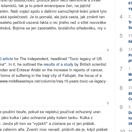
67
 islamistů, tak je to právě emancipace žen, na jejichž
v
ystém. Naši vojáci spolu s dalšími samozřejmě brání právě tyto
2.
ké společnosti. Je to pomalá, ale jistá cesta, jak změnit ten
Tr
seleho pečlivě cezená fakta o nic jiného než o střet novověke
S
hrává. Bojíme se jen zaostalého, brutálního středověku, my v
31
It
31
0
Pr
 article
for The Independent, headlined "Toxic legacy of US
př
a'". In it, he outlined the
results of a study
by British scientist
1.
an and Entesar Ariabi on the increase in reports of cancer,
M
 forms of suffering in the Iraqi city of Fallujah, the focus of a
an
://www.middleeasteye.net/columns/iraq-15-years-toxic-us-legacy-
31
BB
C
0
3.
e pouštní bouře, pokud se nepletu) používal ochuzený uran
Dů
jako kulka i jako ochranné pláty kolem tanku. Kulka z
tu
za
 Jenže při tom se "vyjiskří" a zůstane po ní jen prášek.
e zářením alfa. Zvenčí moc nevadí, průšvih ale je, když prášek
31