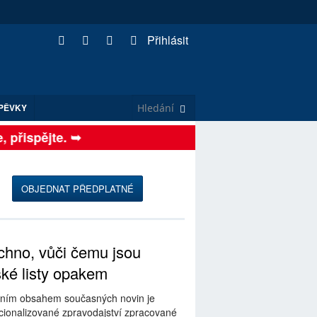
Přihlásit
PĚVKY
řispějte. ➥
OBJEDNAT PŘEDPLATNÉ
hno, vůči čemu jsou
ské listy opakem
ním obsahem současných novin je
ionalizované zpravodajství zpracované