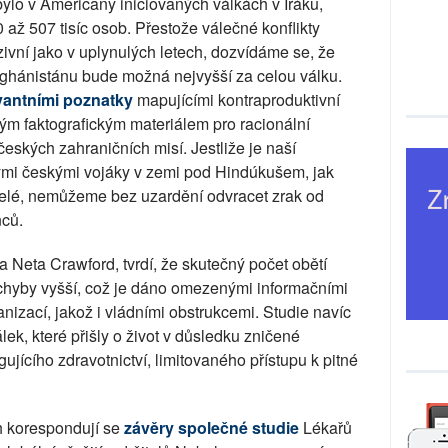
 bylo v Američany iniciovaných válkách v Iráku,
až 507 tisíc osob. Přestože válečné konflikty
zivní jako v uplynulých letech, dozvídáme se, že
Afghánistánu bude možná nejvyšší za celou válku.
vantními poznatky
mapujícími kontraproduktivní
vým faktografickým materiálem pro racionální
ských zahraničních misí. Jestliže je naší
lými českými vojáky v zemi pod Hindúkušem, jak
itelé, nemůžeme bez uzardění odvracet zrak od
nců.
 Neta Crawford, tvrdí, že skutečný počet obětí
ochyby vyšší, což je dáno omezenými informačními
izací, jakož i vládními obstrukcemi. Studie navíc
lek, které přišly o život v důsledku zničené
gujícího zdravotnictví, limitovaného přístupu k pitné
h korespondují se
závěry společné studie
Lékařů