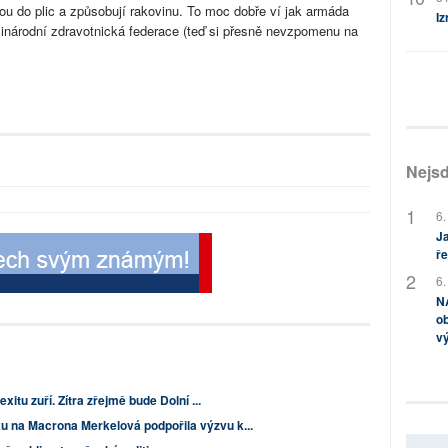
ou do plic a způsobují rakovinu. To moc dobře ví jak armáda
Iz
ezinárodní zdravotnická federace (teď si přesně nevzpomenu na
Nejsd
6.
Ja
ře
6.
NA
ob
v
xitu zuří. Zítra zřejmě bude Dolní ...
na Macrona Merkelová podpořila výzvu k...