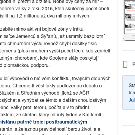
lobální přežití a držitelů Nobelovy ceny za mír –
derné války z roku 2015, kteří skutečný počet obětí
íslili na 1,3 milionu až dva miliony mrtvých.
zabité mimo aktivní bojové zóny v Iráku,
 tisíce Jemenců a Syřanů, jež usmrtily bezpilotní
mto chmurném výčtu rovněž chybí desítky tisíc
 Jemenu (plus mnohem vyšší počet těch, kdo zemřeli
telným chorobám), kde Spojené státy poskytují
P
diplomatickou podporu.
ující výpovědí o ničivém konfliktu, trvajícím dlouhých
St
hlednu. Chceme-li vést fakty podloženou debatu o
for
Blízkém a Středním východě, jichž se AČR
Ja
týchat a vyhýbat se těmto a dalším choulostivým
ci války proti teroru, počítaje v to přední
aktem, že střelec, který minulý týden v Kalifornii
nistánu patrně trpící posttraumatickým
eteráni s železnou pravidelností berou život, ale