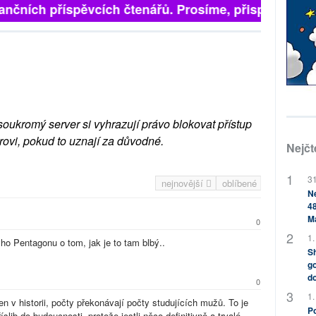
nčních příspěvcích čtenářů. Prosíme, přispějte. ➥
soukromý server si vyhrazují právo blokovat přístup
rovi, pokud to uznají za důvodné.
Nejčt
31
nejnovější
oblíbené
Ne
48
M
0
1.
ho Pentagonu o tom, jak je to tam blbý..
Sh
go
do
0
1.
n v historii, počty překonávají počty studujících mužů. To je
Po
lib do budoucnosti, protože jestli něco definitivně a trvalé