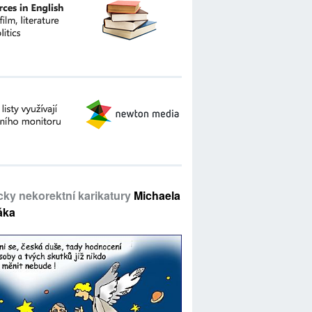
icky nekorektní karikatury
Michaela
áka