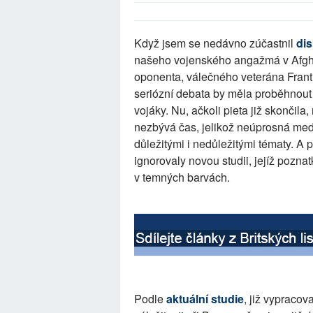
Když jsem se nedávno zúčastnil
di
našeho vojenského angažmá v Afgh
oponenta, válečného veterána Frant
seriózní debata by měla proběhnout
vojáky. Nu, ačkoli pieta již skončil
nezbývá čas, jelikož neúprosná medi
důležitými i nedůležitými tématy. A 
ignorovaly novou studii, jejíž pozna
v temných barvách.
Podle
aktuální studie
, již vypracov