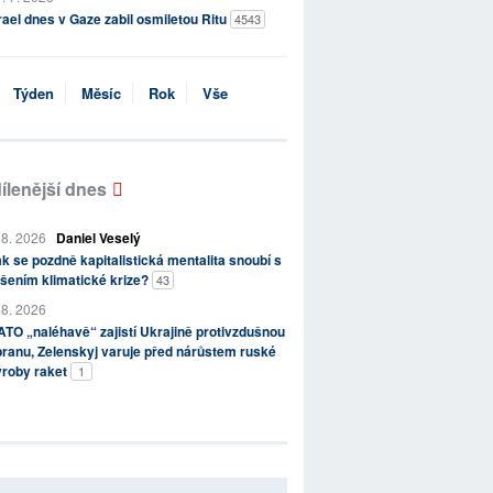
rael dnes v Gaze zabil osmiletou Ritu
4543
Týden
Měsíc
Rok
Vše
ílenější dnes
 8. 2026
Daniel Veselý
k se pozdně kapitalistická mentalita snoubí s
šením klimatické krize?
43
 8. 2026
TO „naléhavě“ zajistí Ukrajině protivzdušnou
ranu, Zelenskyj varuje před nárůstem ruské
ýroby raket
1