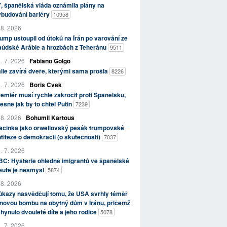
, španělská vláda oznámila plány na
ybudování bariéry
10958
 8. 2026
ump ustoupil od útoků na Írán po varování ze
aúdské Arábie a hrozbách z Teheránu
9511
. 7. 2026
Fabiano Golgo
álie zavírá dveře, kterými sama prošla
8226
. 7. 2026
Boris Cvek
emiér musí rychle zakročit proti Španělsku,
esně jak by to chtěl Putin
7239
 8. 2026
Bohumil Kartous
acinka jako orwellovský pěšák trumpovské
titeze o demokracii (o skutečnosti)
7037
. 7. 2026
C: Hysterie ohledně imigrantů ve španělské
eutě je nesmysl
5874
 8. 2026
kazy nasvědčují tomu, že USA svrhly téměř
novou bombu na obytný dům v Íránu, přičemž
hynulo dvouleté dítě a jeho rodiče
5078
. 7. 2026