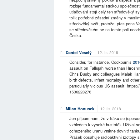
rozbije fundamentalistickou společnost
utlačování stojí celý ten středověký s
tolik potřebné zásadní změny v muslims
středověký svět, protože přes pana Ve
se středověkém se na tomto poli neode
Česku.
Daniel Veselý
12. lis. 2018
Consider, for instance, Cockburn’s
2010
assault on Fallujah 'worse than Hiroshim
Chris Busby and colleagues Malak Hamd
birth defects, infant mortality and other
particularly vicious US assault. https
1536228276
Milan Honusek
12. lis. 2018
Jen připomínám, že v Iráku se (operac
vzhledem k vysoké hustotě). Užíval se 
ochuzeného uranu vnikne dovnitř tanku.
Prášek obsahuje radioaktivní izotopy s