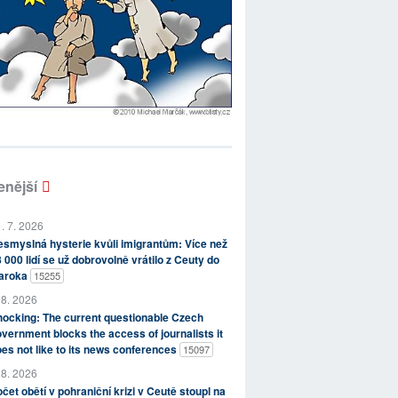
enější
. 7. 2026
smyslná hysterie kvůli imigrantům: Více než
 000 lidí se už dobrovolně vrátilo z Ceuty do
aroka
15255
 8. 2026
ocking: The current questionable Czech
vernment blocks the access of journalists it
es not like to its news conferences
15097
 8. 2026
čet obětí v pohraniční krizi v Ceutě stoupl na