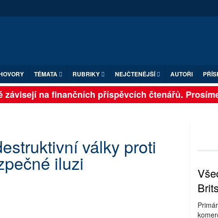
HOVORY
TÉMATA
RUBRIKY
NEJČTENĚJŠÍ
AUTOŘI
PŘÍS
závisejí na finančních příspěvcích čtenářů. Prosíme, p
estruktivní války proti
ezpečné iluzi
Všec
Brit
Primár
komerc