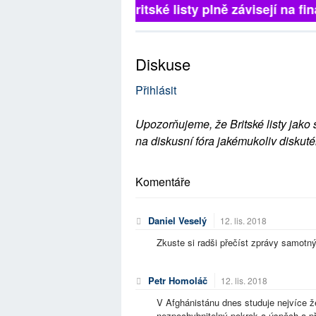
Britské listy plně závisejí na fina
Diskuse
Přihlásit
Upozorňujeme, že Britské listy jako 
na diskusní fóra jakémukoliv diskuté
Komentáře
Daniel Veselý
12. lis. 2018
Zkuste si radši přečíst zprávy samotný
Petr Homoláč
12. lis. 2018
V Afghánistánu dnes studuje nejvíce že
nezpochybnitelný pokrok a úspěch a přís