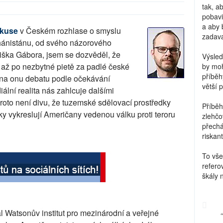
tak, a
pobavi
a aby 
skuse
v Českém rozhlase o smyslu
zadava
ánistánu, od svého názorového
iška Gábora, jsem se dozvěděl, že
Výsled
 až po nezbytné pietě za padlé české
by moh
příběh
a, na onu debatu podle očekávání
větší 
ální realita nás zahlcuje dalšími
proto není divu, že tuzemské sdělovací prostředky
Příběh
tky vykreslují Američany vedenou válku proti teroru
zlehčo
přechá
riskant
To vše
refero
škály 
al Watsonův institut pro mezinárodní a veřejné