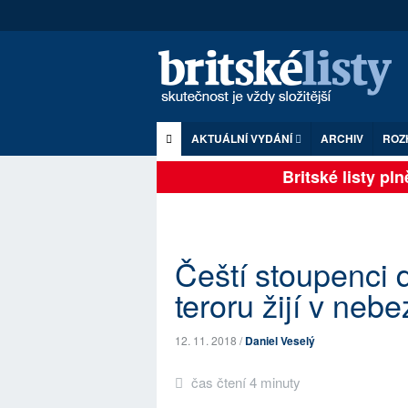
AKTUÁLNÍ VYDÁNÍ
ARCHIV
ROZ
Britské listy plně 
Čeští stoupenci d
teroru žijí v neb
12. 11. 2018 /
Daniel Veselý
čas čtení 4 minuty