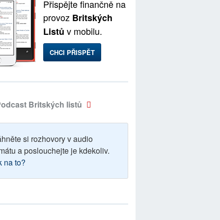
Přispějte finančně na
provoz
Britských
v mobilu.
Listů
CHCI PŘISPĚT
odcast Britských listů
áhněte si rozhovory v audio
mátu a poslouchejte je kdekoliv.
k na to?