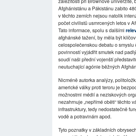
záležitosti při Brownově univerzitě,
Afghánistánu a Pákistánu zabito 480 
v těchto zemích nejsou natolik inten
počet civilistů usmrcených letos v 
Tato informace, spolu s dalšími
rele
afghánské tažení, by měla být klíčo
celospolečenskou debatu o smyslu če
povinností vyjádřit smutek nad pad
soudí naši přední vojenští představ
neutuchající agónie běžných Afghá
Nicméně autorka analýzy, politoložka
americké války proti teroru je bezp
možnostmi médií a neziskových organ
nezahrnuje „nepřímé oběti“ těchto vá
infrastruktury, tedy nedostatečně fun
vodě a potravinám apod.
Tyto poznatky v základních obrysec