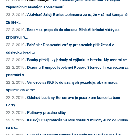
západních masových společností
23. 2. 2019 /
Aktivisté žalují Borise Johnsona za to, že v rámci kampaně
za brex...
22. 2. 2019 /
Brexit se propadá do chaosu: Ministři britské vlády se
připravují v...
22. 2. 2019 /
Británie: Dosavadní ztráty pracovních příležitostí v
důsledku brexitu
22. 2. 2019 /
Banky přežijí: vyjednaly si výjimku z brexitu. My ostatní ne
22. 2. 2019 /
Drzému Trumpovi spojenci Rogeru Stoneovi hrozí vězení za
pohrdání s...
22. 2. 2019 /
Venezuela: 85,5 % dotázaných požaduje, aby armáda
vpustila do země ...
22. 2. 2019 /
Odchod Luciany Bergerové je počátkem konce Labour
Party
22. 2. 2019 /
Putinovy prázdné sliby
22. 2. 2019 /
Italský ultrapravičák Salvini dostal 3 miliony euro od Putina
na sv...
22. 2. 2019 /