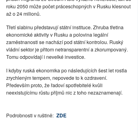
roku 2050 může počet práceschopných v Rusku klesnout
až o 24 milionů.
Třetí slabinu představují státní instituce. Zhruba třetina
ekonomické aktivity v Rusku a polovina legální
zaměstnanosti se nachází pod státní kontrolou. Ruský
vládní sektor je přitom netransparentní a zkorumpovaný.
Tomu odpovídají i nevelké investice.
I kdyby ruská ekonomika po následujících šest let rostla
zrychleným tempem, nepovede to k ozdravení.
Především proto, že řadoví spotřebitelé kvůli
neexistujícímu růstu příjmů nic z toho nezaznamenají.
Podrobnosti v ruštině:
ZDE