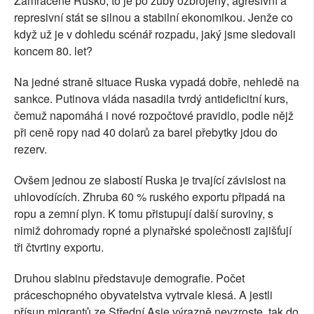
Zamračené Rusko, to je po zuby ozbrojený, agresívní a
represivní stát se silnou a stabilní ekonomikou. Jenže co
když už je v dohledu scénář rozpadu, jaký jsme sledovali
koncem 80. let?
Na jedné straně situace Ruska vypadá dobře, nehledě na
sankce. Putinova vláda nasadila tvrdý antideficitní kurs,
čemuž napomáhá i nové rozpočtové pravidlo, podle nějž
při ceně ropy nad 40 dolarů za barel přebytky jdou do
rezerv.
Ovšem jednou ze slabostí Ruska je trvající závislost na
uhlovodících. Zhruba 60 % ruského exportu připadá na
ropu a zemní plyn. K tomu přistupují další suroviny, s
nimiž dohromady ropné a plynařské společnosti zajišťují
tři čtvrtiny exportu.
Druhou slabinu představuje demografie. Počet
práceschopného obyvatelstva vytrvale klesá. A jestli
přísun migrantů ze Střední Asie výrazně nevzroste, tak do