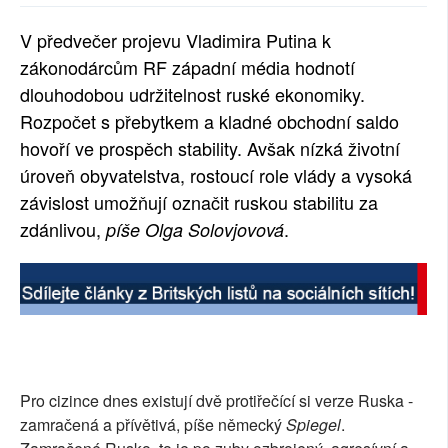
SOCIÁLNÍ SÍTĚ
V předvečer projevu Vladimira Putina k
zákonodárcům RF západní média hodnotí
RUBRIKY
dlouhodobou udržitelnost ruské ekonomiky.
PLNÁ VERZE STRÁNEK
Rozpočet s přebytkem a kladné obchodní saldo
hovoří ve prospěch stability. Avšak nízká životní
úroveň obyvatelstva, rostoucí role vlády a vysoká
závislost umožňují označit ruskou stabilitu za
zdánlivou,
.
píše Olga Solovjovová
Pro cizince dnes existují dvě protiřečící si verze Ruska -
zamračená a přívětivá, píše německý
Spiegel
.