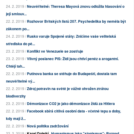
24. 2. 2019 /
Neuvěřitelné: Theresa Mayová znovu odložila hlasování o
její smlouv...
22. 2. 2019 /
Rozhovor Britských listů 207. Psychedelika by neměla být
zákonem po...
24. 2. 2019 /
Rusko varuje Spojené státy: Zničíme vaše velitelská
střediska do pě...
23. 2. 2019 /
Konflikt ve Venezuele se zostřuje
23. 2. 2019 /
Vlivný poslanec PiS: Židi jsou chtiví peněz a arogantní.
Chtějí tah...
22. 2. 2019 /
Putinova banka se stěhuje do Budapešti, dostala tam
neuvěřitelné vý...
22. 2. 2019 /
Zdroj potravin na světě je vážně ohrožen ztrátou
biodiverzity
23. 2. 2019 /
Démonizace CO2 je jako démonizace židů za Hitlera
22. 2. 2019 /
Facebook sbírá citlivá osobní data - včetně tepu a doby,
kdy mají ž...
22. 2. 2019 /
Nová politika zadržování
22. 2. 2019 /
Karel Dolejší
Humanismus jako "sionismus": Rozpad