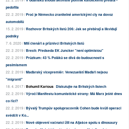
V Gdańsku shodili aktivisté pomník katolického preláta -
pedofila
22. 2. 2019 /
Proč je Německo zranitelné americkými cly na dovoz
automobilů
15. 2. 2019 /
Rozhovor Britských listů 206: Jak se přebírají a likvidují
podniky
7. 6. 2020 /
Milí čtenáři a příznivci Britských listů
22. 2. 2019 /
Brexit: Předseda EK Juncker "není optimistou"
22. 2. 2019 /
Průzkum: 43 % Poláků se dívá do budoucnosti s
pesimismem
22. 2. 2019 /
Maďarský vicepremiér: Venezuelští Maďaři nejsou
"migranti"
18. 4. 2017 /
Bohumil Kartous
Diskutujte na Britských listech
22. 2. 2019 /
Výročí Manifestu komunistické strany: Má Marx ještě dnes
co říci?
22. 2. 2019 /
Bývalý Trumpův spolupracovník Cohen bude kvůli operaci
svědčit v Ko...
22. 2. 2019 /
Nově objevení vačnatci žili na Aljašce spolu s dinosaury