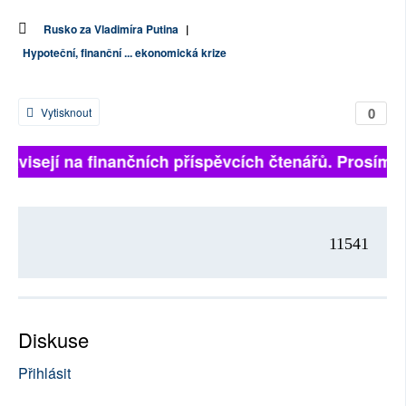
Rusko za Vladimíra Putina
|
Hypoteční, finanční ... ekonomická krize
0
Vytisknout
 závisejí na finančních příspěvcích čtenářů. Prosíme, 
11541
Diskuse
Přihlásit