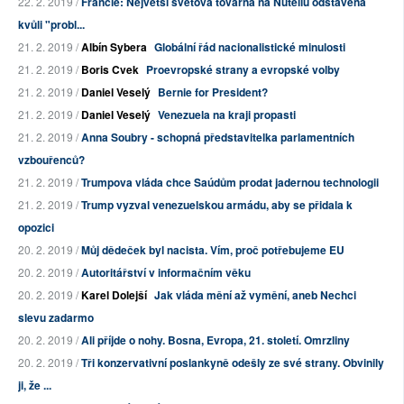
22. 2. 2019 /
Francie: Největší světová továrna na Nutellu odstavena
kvůli "probl...
21. 2. 2019 /
Albín Sybera
Globální řád nacionalistické minulosti
21. 2. 2019 /
Boris Cvek
Proevropské strany a evropské volby
21. 2. 2019 /
Daniel Veselý
Bernie for President?
21. 2. 2019 /
Daniel Veselý
Venezuela na kraji propasti
21. 2. 2019 /
Anna Soubry - schopná představitelka parlamentních
vzbouřenců?
21. 2. 2019 /
Trumpova vláda chce Saúdům prodat jadernou technologii
21. 2. 2019 /
Trump vyzval venezuelskou armádu, aby se přidala k
opozici
20. 2. 2019 /
Můj dědeček byl nacista. Vím, proč potřebujeme EU
20. 2. 2019 /
Autoritářství v informačním věku
20. 2. 2019 /
Karel Dolejší
Jak vláda mění až vymění, aneb Nechci
slevu zadarmo
20. 2. 2019 /
Ali příjde o nohy. Bosna, Evropa, 21. století. Omrzliny
20. 2. 2019 /
Tři konzervativní poslankyně odešly ze své strany. Obvinily
ji, že ...