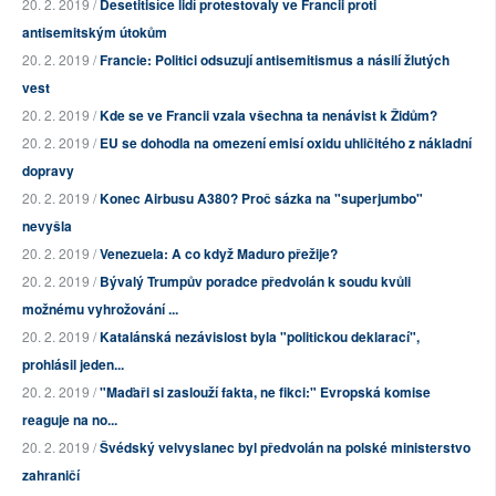
20. 2. 2019 /
Desetitisíce lidí protestovaly ve Francii proti
antisemitským útokům
20. 2. 2019 /
Francie: Politici odsuzují antisemitismus a násilí žlutých
vest
20. 2. 2019 /
Kde se ve Francii vzala všechna ta nenávist k Židům?
20. 2. 2019 /
EU se dohodla na omezení emisí oxidu uhličitého z nákladní
dopravy
20. 2. 2019 /
Konec Airbusu A380? Proč sázka na "superjumbo"
nevyšla
20. 2. 2019 /
Venezuela: A co když Maduro přežije?
20. 2. 2019 /
Bývalý Trumpův poradce předvolán k soudu kvůli
možnému vyhrožování ...
20. 2. 2019 /
Katalánská nezávislost byla "politickou deklarací",
prohlásil jeden...
20. 2. 2019 /
"Maďaři si zaslouží fakta, ne fikci:" Evropská komise
reaguje na no...
20. 2. 2019 /
Švédský velvyslanec byl předvolán na polské ministerstvo
zahraničí