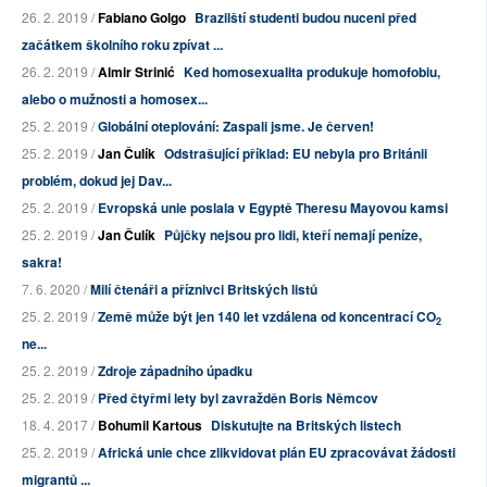
26. 2. 2019 /
Fabiano Golgo
Brazilští studenti budou nuceni před
začátkem školního roku zpívat ...
26. 2. 2019 /
Almir Strinić
Ked homosexualita produkuje homofobiu,
alebo o mužnosti a homosex...
25. 2. 2019 /
Globální oteplování: Zaspali jsme. Je červen!
25. 2. 2019 /
Jan Čulík
Odstrašující příklad: EU nebyla pro Británii
problém, dokud jej Dav...
25. 2. 2019 /
Evropská unie poslala v Egyptě Theresu Mayovou kamsi
25. 2. 2019 /
Jan Čulík
Půjčky nejsou pro lidi, kteří nemají peníze,
sakra!
7. 6. 2020 /
Milí čtenáři a příznivci Britských listů
25. 2. 2019 /
Země může být jen 140 let vzdálena od koncentrací CO
2
ne...
25. 2. 2019 /
Zdroje západního úpadku
25. 2. 2019 /
Před čtyřmi lety byl zavražděn Boris Němcov
18. 4. 2017 /
Bohumil Kartous
Diskutujte na Britských listech
25. 2. 2019 /
Africká unie chce zlikvidovat plán EU zpracovávat žádosti
migrantů ...