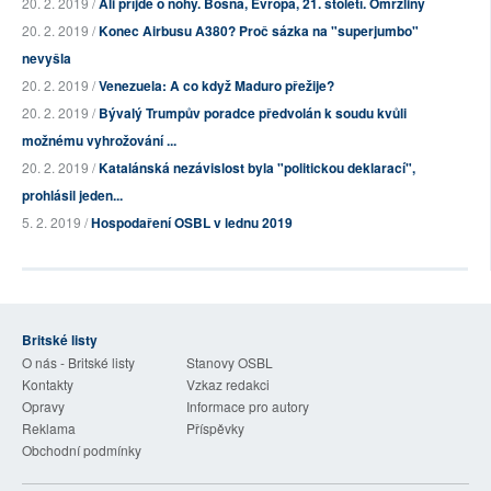
20. 2. 2019 /
Ali příjde o nohy. Bosna, Evropa, 21. století. Omrzliny
20. 2. 2019 /
Konec Airbusu A380? Proč sázka na "superjumbo"
nevyšla
20. 2. 2019 /
Venezuela: A co když Maduro přežije?
20. 2. 2019 /
Bývalý Trumpův poradce předvolán k soudu kvůli
možnému vyhrožování ...
20. 2. 2019 /
Katalánská nezávislost byla "politickou deklarací",
prohlásil jeden...
5. 2. 2019 /
Hospodaření OSBL v lednu 2019
Britské listy
O nás - Britské listy
Stanovy OSBL
Kontakty
Vzkaz redakci
Opravy
Informace pro autory
Reklama
Příspěvky
Obchodní podmínky