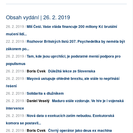
Obsah vydání | 26. 2. 2019
26. 2. 2019 /
Milí Češi. Vaše vláda financuje 200 miliony Kč brutální
mučení lidí...
22. 2. 2019 /
Rozhovor Britských listů 207. Psychedelika by neměla být
zákonem po...
26. 2. 2019 /
Tam, kde jsou uprchlíci, je podstatně menší podpora pro
populismus
26. 2. 2019 /
Boris Cvek
Důležitá lekce ze Slovenska
26. 2. 2019 /
Mayová ustupuje ohledně brexitu, ale stále to nepřináší
řešení
26. 2. 2019 /
Solidarita s dlužníkem
26. 2. 2019 /
Daniel Veselý
Maduro stále vzdoruje. Ve hře je i vojenská
intervence
26. 2. 2019 /
Nová data o exekucích zatím nebudou. Exekutorská
komora se postavil...
26. 2. 2019 /
Boris Cvek
Čtvrtý operátor jako deus ex machina