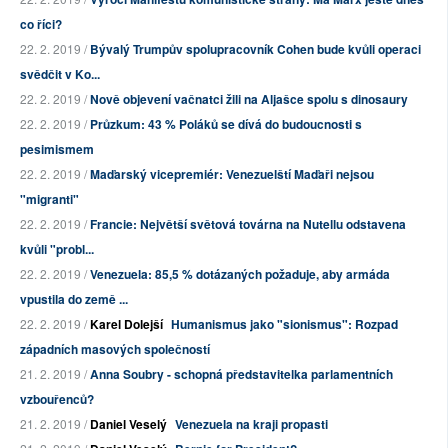
co říci?
22. 2. 2019 /
Bývalý Trumpův spolupracovník Cohen bude kvůli operaci
svědčit v Ko...
22. 2. 2019 /
Nově objevení vačnatci žili na Aljašce spolu s dinosaury
22. 2. 2019 /
Průzkum: 43 % Poláků se dívá do budoucnosti s
pesimismem
22. 2. 2019 /
Maďarský vicepremiér: Venezuelští Maďaři nejsou
"migranti"
22. 2. 2019 /
Francie: Největší světová továrna na Nutellu odstavena
kvůli "probl...
22. 2. 2019 /
Venezuela: 85,5 % dotázaných požaduje, aby armáda
vpustila do země ...
22. 2. 2019 /
Karel Dolejší
Humanismus jako "sionismus": Rozpad
západních masových společností
21. 2. 2019 /
Anna Soubry - schopná představitelka parlamentních
vzbouřenců?
21. 2. 2019 /
Daniel Veselý
Venezuela na kraji propasti