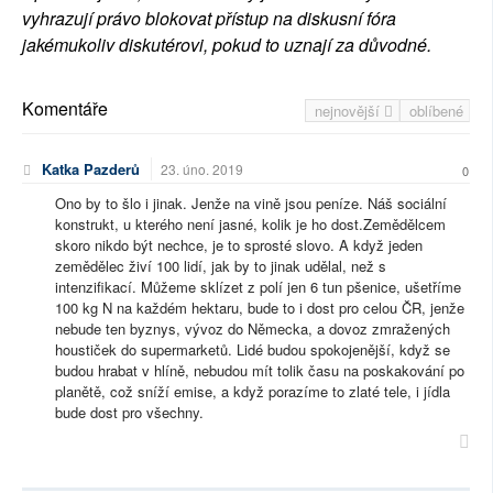
vyhrazují právo blokovat přístup na diskusní fóra
jakémukoliv diskutérovi, pokud to uznají za důvodné.
Komentáře
nejnovější
oblíbené
Katka Pazderů
23. úno. 2019
0
Ono by to šlo i jinak. Jenže na vině jsou peníze. Náš sociální
konstrukt, u kterého není jasné, kolik je ho dost.Zemědělcem
skoro nikdo být nechce, je to sprosté slovo. A když jeden
zemědělec živí 100 lidí, jak by to jinak udělal, než s
intenzifikací. Můžeme sklízet z polí jen 6 tun pšenice, ušetříme
100 kg N na každém hektaru, bude to i dost pro celou ČR, jenže
nebude ten byznys, vývoz do Německa, a dovoz zmražených
houstiček do supermarketů. Lidé budou spokojenější, když se
budou hrabat v hlíně, nebudou mít tolik času na poskakování po
planětě, což sníží emise, a když porazíme to zlaté tele, i jídla
bude dost pro všechny.