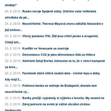
zloděje!"
24. 2. 2019 /
Rusko varuje Spojené státy: Zničíme vaše velitelská
střediska do pě...
24. 2. 2019 /
Neuvěřitelné: Theresa Mayová znovu odložila hlasování o
její smlouv...
23. 2. 2019 /
Vlivný poslanec PiS: Židi jsou chtiví peněz a arogantní.
Chtějí tah...
23. 2. 2019 /
Konflikt ve Venezuele se zostřuje
23. 2. 2019 /
Démonizace CO2 je jako démonizace židů za Hitlera
23. 2. 2019 /
Aktivisté žalují Borise Johnsona za to, že v rámci kampaně
za brex...
22. 2. 2019 /
Facebook sbírá citlivá osobní data - včetně tepu a doby,
kdy mají ž...
22. 2. 2019 /
Putinova banka se stěhuje do Budapešti, dostala tam
neuvěřitelné vý...
22. 2. 2019 /
Banky přežijí: vyjednaly si výjimku z brexitu. My ostatní ne
22. 2. 2019 /
Zdroj potravin na světě je vážně ohrožen ztrátou
biodiverzity