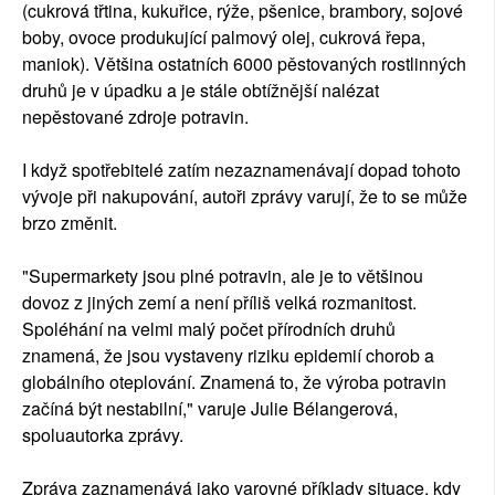
(cukrová třtina, kukuřice, rýže, pšenice, brambory, sojové
boby, ovoce produkující palmový olej, cukrová řepa,
maniok). Většina ostatních 6000 pěstovaných rostlinných
druhů je v úpadku a je stále obtížnější nalézat
nepěstované zdroje potravin.
I když spotřebitelé zatím nezaznamenávají dopad tohoto
vývoje při nakupování, autoři zprávy varují, že to se může
brzo změnit.
"Supermarkety jsou plné potravin, ale je to většinou
dovoz z jiných zemí a není příliš velká rozmanitost.
Spoléhání na velmi malý počet přírodních druhů
znamená, že jsou vystaveny riziku epidemií chorob a
globálního oteplování. Znamená to, že výroba potravin
začíná být nestabilní," varuje Julie Bélangerová,
spoluautorka zprávy.
Zpráva zaznamenává jako varovné příklady situace, kdy