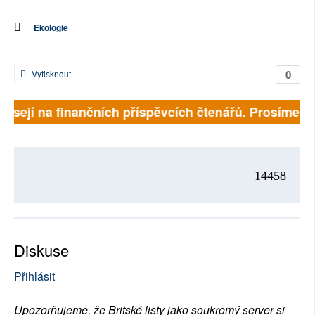
Ekologie
0
Vytisknout
visejí na finančních příspěvcích čtenářů. Prosíme, při
14458
Diskuse
Přihlásit
Upozorňujeme, že Britské listy jako soukromý server si