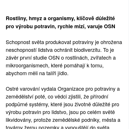
SOCIÁLNÍ SÍTĚ
Rostliny, hmyz a organismy, klíčově důležité
RUBRIKY
pro výrobu potravin, rychle mizí, varuje OSN
PLNÁ VERZE STRÁNEK
Schopnost světa produkovat potraviny je ohrožena
neschopností lidstva ochránit biodiverzitu. To je
závěr první studie OSN o rostlinách, zvířatech a
mikroorganismech, které pomáhají k tomu,
abychom měli na talíři jídlo.
Ostré varování vydala Organizace pro potraviny a
zemědělství poté, co vědci zjistili, že přírodní
podpůrné systémy, které jsou životně důležité pro
výrobu potravin pro lidstvo, jsou po celém světě
likvidovány, protože zemědělské podniky, města a
továrny žerou pozemky a vypouštějí do světa