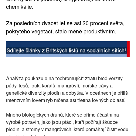
chemikálie.
Za posledních dvacet let se asi 20 procent světa,
pokrytého vegetací, stalo méně produktivním.
Analýza poukazuje na "ochromující" ztrátu biodiverzity
půdy, lesů, louk, korálů, mangróvií, mořské trávy a
genetické diverzity plodin a dobytka. V oceánech je příliš
intenzivním lovem ryb ničena asi třetina lovných oblastí.
Mnoho biologických druhů, které se přímo účastní na
výrobě potravin, jako jsou ptáci, kteří požírají škůdce
plodin, a stromy v mangróviích, které pomáhají čistit vodu,