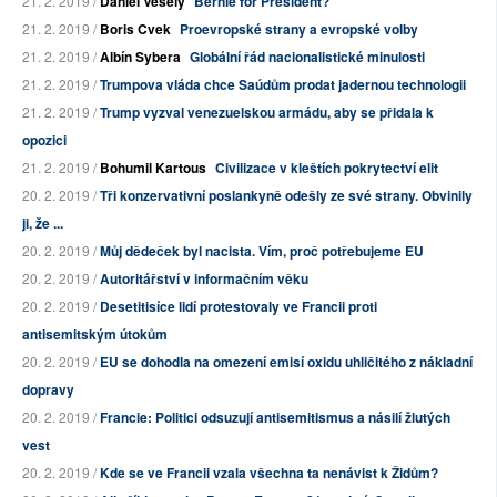
21. 2. 2019 /
Daniel Veselý
Bernie for President?
21. 2. 2019 /
Boris Cvek
Proevropské strany a evropské volby
21. 2. 2019 /
Albín Sybera
Globální řád nacionalistické minulosti
21. 2. 2019 /
Trumpova vláda chce Saúdům prodat jadernou technologii
21. 2. 2019 /
Trump vyzval venezuelskou armádu, aby se přidala k
opozici
21. 2. 2019 /
Bohumil Kartous
Civilizace v kleštích pokrytectví elit
20. 2. 2019 /
Tři konzervativní poslankyně odešly ze své strany. Obvinily
ji, že ...
20. 2. 2019 /
Můj dědeček byl nacista. Vím, proč potřebujeme EU
20. 2. 2019 /
Autoritářství v informačním věku
20. 2. 2019 /
Desetitisíce lidí protestovaly ve Francii proti
antisemitským útokům
20. 2. 2019 /
EU se dohodla na omezení emisí oxidu uhličitého z nákladní
dopravy
20. 2. 2019 /
Francie: Politici odsuzují antisemitismus a násilí žlutých
vest
20. 2. 2019 /
Kde se ve Francii vzala všechna ta nenávist k Židům?