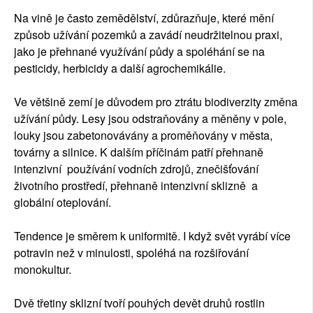
Na vině je často zemědělství, zdůrazňuje, které mění
způsob užívání pozemků a zavádí neudržitelnou praxi,
jako je přehnané využívání půdy a spoléhání se na
pesticidy, herbicidy a další agrochemikálie.
Ve většině zemí je důvodem pro ztrátu biodiverzity změna
užívání půdy. Lesy jsou odstraňovány a měněny v pole,
louky jsou zabetonovávány a proměňovány v města,
továrny a silnice. K dalším příčinám patří přehnaně
intenzivní používání vodních zdrojů, znečišťování
životního prostředí, přehnaně intenzivní sklizně a
globální oteplování.
Tendence je směrem k uniformitě. I když svět vyrábí více
potravin než v minulosti, spoléhá na rozšiřování
monokultur.
Dvě třetiny sklizní tvoří pouhých devět druhů rostlin