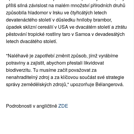
příliš silná závislost na malém množství přírodních druhů
způsobila hladomor v Irsku ve čtyřicátých letech
devatenáctého století v důsledku hniloby brambor,
úpadek sklizní cereálií v USA ve dvacátém století a ztrátu
pěstování tropické rostliny taro v Samoa v devadesátých
letech dvacátého století.
"Naléhavě je zapotřebí změnit způsob, jímž vyrábíme
potraviny a zajistit, abychom přestali likvidovat
biodiverzitu. Tu musíme začít považovat za
nenahraditelný zdroj a za klíčovou součást své strategie
správy zemědělských zdrojů," upozorňuje Bélangerová.
Podrobnosti v angličtině
ZDE