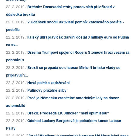
22. 2. 2019 /
Británie: Dosavadní ztráty pracovních příležitostí v
důsledku brexitu
22. 2. 2019 /
V Gdańsku shodili aktivisté pomník katolického preláta -
pedofila
22. 2. 2019 /
Italský ultrapravičák Salvini dostal 3 miliony euro od Putina
na sv...
22. 2. 2019 /
Drzému Trumpovi spojenci Rogeru Stoneovi hrozí vězení za
pohrdání s...
22. 2. 2019 /
Brexit se propadá do chaosu: Ministři britské vlády se
připravují v...
22. 2. 2019 /
Nová politika zadržování
22. 2. 2019 /
Putinovy prázdné sliby
22. 2. 2019 /
Proč je Německo zranitelné americkými cly na dovoz
automobilů
22. 2. 2019 /
Brexit: Předseda EK Juncker "není optimistou"
22. 2. 2019 /
Odchod Luciany Bergerové je počátkem konce Labour
Party
22. 2. 2019 /
Výročí Manifestu komunistické strany: Má Marx ještě dnes