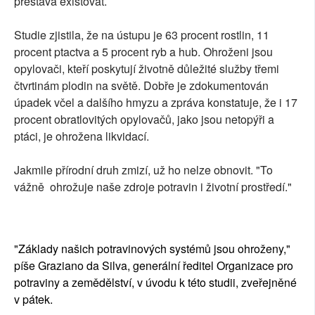
přestává existovat.
Studie zjistila, že na ústupu je 63 procent rostlin, 11
procent ptactva a 5 procent ryb a hub. Ohroženi jsou
opylovači, kteří poskytují životně důležité služby třemi
čtvrtinám plodin na světě. Dobře je zdokumentován
úpadek včel a dalšího hmyzu a zpráva konstatuje, že i 17
procent obratlovitých opylovačů, jako jsou netopýři a
ptáci, je ohrožena likvidací.
Jakmile přírodní druh zmizí, už ho nelze obnovit. "To
vážně ohrožuje naše zdroje potravin i životní prostředí."
"Základy našich potravinových systémů jsou ohroženy,"
píše Graziano da Silva, generální ředitel Organizace pro
potraviny a zemědělství, v úvodu k této studii, zveřejněné
v pátek.