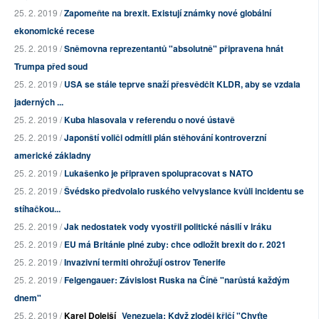
25. 2. 2019 /
Zapomeňte na brexit. Existují známky nové globální
ekonomické recese
25. 2. 2019 /
Sněmovna reprezentantů "absolutně" připravena hnát
Trumpa před soud
25. 2. 2019 /
USA se stále teprve snaží přesvědčit KLDR, aby se vzdala
jaderných ...
25. 2. 2019 /
Kuba hlasovala v referendu o nové ústavě
25. 2. 2019 /
Japonští voliči odmítli plán stěhování kontroverzní
americké základny
25. 2. 2019 /
Lukašenko je připraven spolupracovat s NATO
25. 2. 2019 /
Švédsko předvolalo ruského velvyslance kvůli incidentu se
stíhačkou...
25. 2. 2019 /
Jak nedostatek vody vyostřil politické násilí v Iráku
25. 2. 2019 /
EU má Británie plné zuby: chce odložit brexit do r. 2021
25. 2. 2019 /
Invazivní termiti ohrožují ostrov Tenerife
25. 2. 2019 /
Felgengauer: Závislost Ruska na Číně "narůstá každým
dnem"
25. 2. 2019 /
Karel Dolejší
Venezuela: Když zloděj křičí "Chyťte