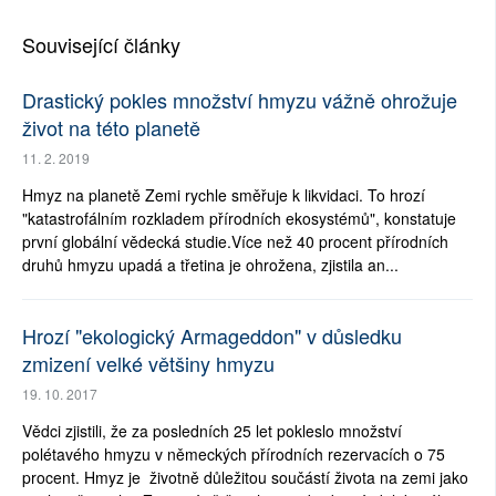
Související články
Drastický pokles množství hmyzu vážně ohrožuje
život na této planetě
11. 2. 2019
Hmyz na planetě Zemi rychle směřuje k likvidaci. To hrozí
"katastrofálním rozkladem přírodních ekosystémů", konstatuje
první globální vědecká studie.Více než 40 procent přírodních
druhů hmyzu upadá a třetina je ohrožena, zjistila an...
Hrozí "ekologický Armageddon" v důsledku
zmizení velké většiny hmyzu
19. 10. 2017
Vědci zjistili, že za posledních 25 let pokleslo množství
polétavého hmyzu v německých přírodních rezervacích o 75
procent. Hmyz je životně důležitou součástí života na zemi jako