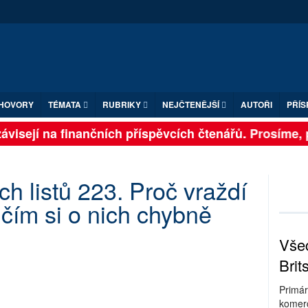
HOVORY
TÉMATA
RUBRIKY
NEJČTENĚJŠÍ
AUTOŘI
PŘÍS
visejí na finančních příspěvcích čtenářů. Prosíme, při
h listů 223. Proč vraždí
o, čím si o nich chybně
Všec
Brit
Primár
komerc