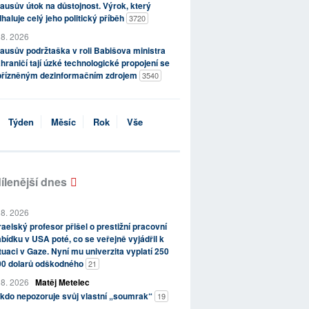
ausův útok na důstojnost. Výrok, který
haluje celý jeho politický příběh
3720
 8. 2026
ausův podržtaška v roli Babišova ministra
hraničí tají úzké technologické propojení se
přízněným dezinformačním zdrojem
3540
Týden
Měsíc
Rok
Vše
ílenější dnes
 8. 2026
raelský profesor přišel o prestižní pracovní
bídku v USA poté, co se veřejně vyjádřil k
tuaci v Gaze. Nyní mu univerzita vyplatí 250
00 dolarů odškodného
21
 8. 2026
Matěj Metelec
kdo nepozoruje svůj vlastní „soumrak“
19