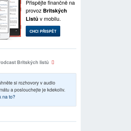
Přispějte finančně na
provoz
Britských
v mobilu.
Listů
CHCI PŘISPĚT
odcast Britských listů
áhněte si rozhovory v audio
mátu a poslouchejte je kdekoliv.
k na to?