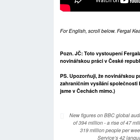
For English, scroll below. Fergal Ke
Pozn. JČ: Toto vystoupení Fergala
novinářskou práci v České republ
PS. Upozorňuji, že novinářskou p
zahraničním vysílání společnosti 
jsme v Čechách mimo.)
New figures on BBC global aud
of 394 million - a rise of 47 mil
319 million people per wee
Service’s 42 langu