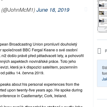
s (@JohnMcM1)
June 18, 2019
pean Broadcasting Union promluvil douholetý
tér společnosti BBC Fergal Keane o své osobní
P
níž došlo právě před pětadvaceti lety, a pohovořil
amných aspektech novinářské práce. Toto jeho
evizi, která je k dispozici satelitem, pozemním
St
, od pátku 14. června 2019.
for
Ja
speaks about his personal experiences from the
ted upon twenty-five years ago. He spoke during
onference in Castlemartyr, Cork, Ireland.