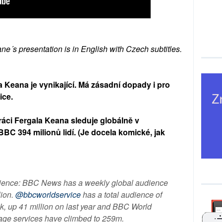
ane´s presentation is in English with Czech subtitles.
 Keana je vynikající. Má zásadní dopady i pro
ice.
ráci Fergala Keana sleduje globálně v
BBC 394 milionů lidí. (Je docela komické, jak
ience: BBC News has a weekly global audience
lion.
@bbcworldservice
has a total audience of
k, up 41 million on last year and BBC World
age services have climbed to 259m.