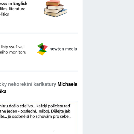
icky nekorektní karikatury
Michaela
áka