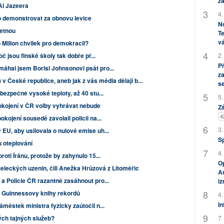
za
Al Jazeera
4.
o demonstrovat za obnovu levice
No
Letnou
Te
vá
 Milion chvilek pro demokracii?
2.
č jsou finské školy tak dobře př...
P
áhal jsem Borisi Johnsonovi psát pro...
za
 v České republice, aneb jak z vás média dělají b...
s
bezpečně vysoké teploty, až 40 stu...
5.
okojení v ČR volby vyhrávat nebude
Zá
4
kojení sousedé zavolali policii na...
3.
EU, aby usilovala o nulové emise uh...
S
 oteplování
4.
roti Íránu, protože by zahynulo 15...
Op
eleckých uzenin, čili Anežka Hrůzová z Litoměřic
Am
a Policie ČR razantně zasáhnout pro...
i
 Guinnessovy knihy rekordů
4.
In
áměstek ministra fyzicky zaútočil n...
7.
ých tajných služeb?