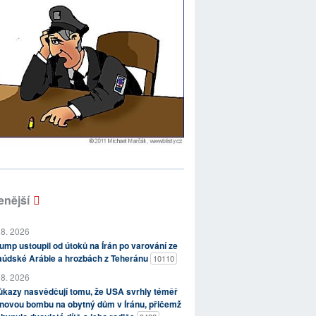
enější
 8. 2026
ump ustoupil od útoků na Írán po varování ze
aúdské Arábie a hrozbách z Teheránu
10110
 8. 2026
kazy nasvědčují tomu, že USA svrhly téměř
novou bombu na obytný dům v Íránu, přičemž