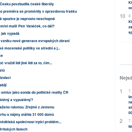
Kl
Česku povzbudila české liberály
od
ho premiéra se proměnily v opravdovou frašku
3.
ká opozice je naprosto neschopná
Kl
mřel malíř Petr Vaněček, co dál?
za
s
t, jak vypadá
 vzniku nové generace evropských zbraní
é mocenské politiky ve střední a j...
ce
vraždí lidi jiné lidi za to, čím...
istů
Nejsd
izolaci
bíjí
7.
 smluv jako sonda do politické reality ČR
Iz
uštěný a vypuštěný?
na
saženo raketou. Zřejmě z Jemenu
si
0
trhu s nájmy stáhla 31 000 domů
7.
mědělská společnost trpící problém...
Ni
Britských listech