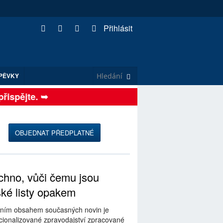
Přihlásit
PĚVKY
spějte. ➥
OBJEDNAT PŘEDPLATNÉ
hno, vůči čemu jsou
ské listy opakem
ním obsahem současných novin je
ionalizované zpravodajství zpracované