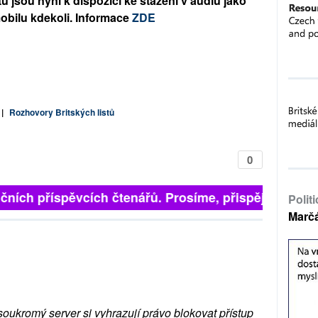
 jsou nyní k dispozici ke stažení v audiu jako
obilu kdekoli. Informace
ZDE
|
Rozhovory Britských listů
0
ních příspěvcích čtenářů. Prosíme, přispějte. ➥
Polit
Marč
soukromý server si vyhrazují právo blokovat přístup