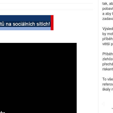
tak, a
pobavi
a aby 
zadava
Výsled
by moh
příběh
větší 
Příběh
zlehčo
přechá
riskant
To vše
refero
škály 