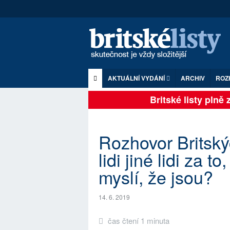
AKTUÁLNÍ VYDÁNÍ
ARCHIV
ROZ
Britské listy plně zá
Rozhovor Britskýc
lidi jiné lidi za t
myslí, že jsou?
14. 6. 2019
čas čtení 1 minuta