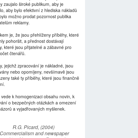
by zaujalo široké publikum, aby je
lo, aby bylo efektivní z hlediska nákladů
bylo možno prodat pozornost publika
telům reklamy.
kem je, že jsou přehlíženy příběhy, které
ly pohoršit, a přednost dostávají
y, které jsou přijatelné a zábavné pro
počet čtenářů.
y, jejichž zpracování je nákladné, jsou
vány nebo opomíjeny, nevšímavě jsou
zeny také ty příběhy, které jsou finančně
ní.
 vede k homogenizaci obsahu novin, k
vání o bezpečných otázkách a omezení
názorů a vyjadřovaných myšlenek.
R.G. Picard, (2004)
“Commercialism and newspaper