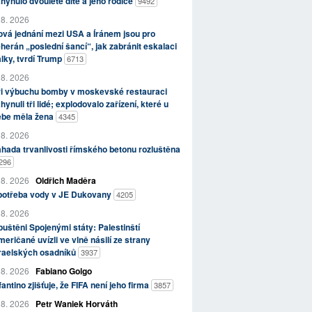
hynulo dvouleté dítě a jeho rodiče
9492
 8. 2026
vá jednání mezi USA a Íránem jsou pro
herán „poslední šancí“, jak zabránit eskalaci
lky, tvrdí Trump
6713
 8. 2026
ři výbuchu bomby v moskevské restauraci
hynuli tři lidé; explodovalo zařízení, které u
ebe měla žena
4345
 8. 2026
hada trvanlivosti římského betonu rozluštěna
296
 8. 2026
Oldřich Maděra
potřeba vody v JE Dukovany
4205
 8. 2026
uštěni Spojenými státy: Palestinští
eričané uvízli ve vlně násilí ze strany
zraelských osadníků
3937
 8. 2026
Fabiano Golgo
fantino zjišťuje, že FIFA není jeho firma
3857
 8. 2026
Petr Waniek Horváth