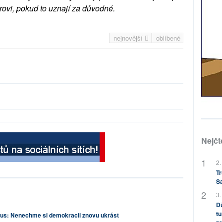
rovi, pokud to uznají za důvodné.
nejnovější
oblíbené
Nejčt
2.
Tr
S
3.
Dů
tu
us: Nenechme si demokracii znovu ukrást