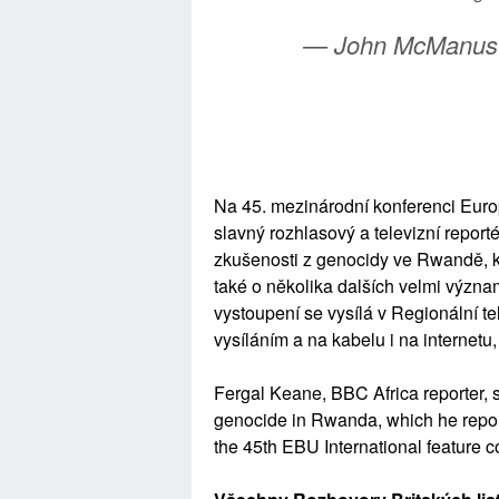
— John McManu
Na 45. mezinárodní konferenci Euro
slavný rozhlasový a televizní repor
zkušenosti z genocidy ve Rwandě, k 
také o několika dalších velmi význ
vystoupení se vysílá v Regionální tel
vysíláním a na kabelu i na internetu
Fergal Keane, BBC Africa reporter, 
genocide in Rwanda, which he repor
the 45th EBU International feature c