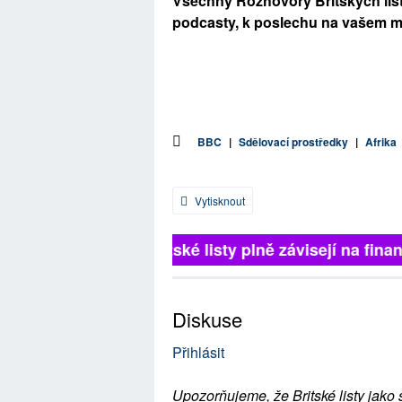
Všechny Rozhovory Britských listů
podcasty, k poslechu na vašem m
BBC
|
Sdělovací prostředky
|
Afrika
Vytisknout
Britské listy plně závisejí na finanč
Diskuse
Přihlásit
Upozorňujeme, že Britské listy jako 