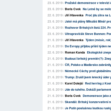
23. 6. 2019 /
Pražské demonstrace v televizi 
23. 6. 2019 /
Boris Cvek
Na Letné by se měl
22. 6. 2019 /
Jiří Hlavenka
Proč jdu zítra na 
23. 6. 2019 /
Jaké má plány Mikuláš Minář pro
21. 6. 2019 /
Rozhovor Britských listů 224. Pro
23. 6. 2019 /
Ultrapravičák Steve Bannon: Pom
21. 6. 2019 /
Jiří Hlavenka
Týden (měsíc, rok)
21. 6. 2019 /
Do Evropy přijdou příští týden ne
22. 6. 2019 /
Roman Kanda
Ekologické znep
21. 6. 2019 /
Budoucí britský premiér(?): Znepo
21. 6. 2019 /
ČR, Polsko a Maďarsko zabránily 
21. 6. 2019 /
Německé Cáchy proti globálnímu
21. 6. 2019 /
Trump: Zrušil jsem letecký úder p
21. 6. 2019 /
Karel Dolejší
Red herring z Kost
20. 6. 2019 /
Jde do tuhého. Dokáží parlament 
21. 6. 2019 /
Boris Cvek
Demonstrace jako z
21. 6. 2019 /
Skandál: Britský konzervativní n
21. 6. 2019 /
Je Putin poslušnou loutkou rusk