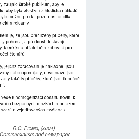
by zaujalo široké publikum, aby je
lo, aby bylo efektivní z hlediska nákladů
bylo možno prodat pozornost publika
telům reklamy.
kem je, že jsou přehlíženy příběhy, které
ly pohoršit, a přednost dostávají
y, které jsou přijatelné a zábavné pro
počet čtenářů.
y, jejichž zpracování je nákladné, jsou
vány nebo opomíjeny, nevšímavě jsou
zeny také ty příběhy, které jsou finančně
ní.
 vede k homogenizaci obsahu novin, k
vání o bezpečných otázkách a omezení
názorů a vyjadřovaných myšlenek.
R.G. Picard, (2004)
“Commercialism and newspaper