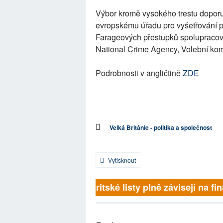
Výbor kromě vysokého trestu doporu
evropskému úřadu pro vyšetřování p
Farageových přestupků spolupracoval
National Crime Agency, Volební komi
Podrobnosti v angličtině
ZDE
Velká Británie - politika a společnost
Vytisknout
Britské listy plně závisejí na 