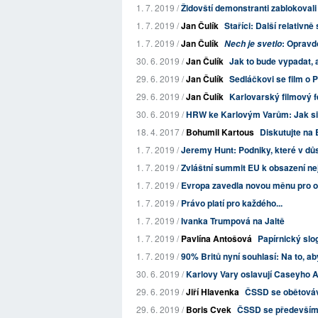
1. 7. 2019 /
Židovští demonstranti zablokoval
1. 7. 2019 /
Jan Čulík
Staříci: Další relativně 
1. 7. 2019 /
Jan Čulík
: Opravd
Nech je svetlo
30. 6. 2019 /
Jan Čulík
Jak to bude vypadat,
29. 6. 2019 /
Jan Čulík
Sedláčkovi se film o 
29. 6. 2019 /
Jan Čulík
Karlovarský filmový f
30. 6. 2019 /
HRW ke Karlovým Varům: Jak si
18. 4. 2017 /
Bohumil Kartous
Diskutujte na 
1. 7. 2019 /
Jeremy Hunt: Podniky, které v důsl
1. 7. 2019 /
Zvláštní summit EU k obsazení ne
1. 7. 2019 /
Evropa zavedla novou měnu pro 
1. 7. 2019 /
Právo platí pro každého...
1. 7. 2019 /
Ivanka Trumpová na Jaltě
1. 7. 2019 /
Pavlína Antošová
Papírnický sl
1. 7. 2019 /
90% Britů nyní souhlasí: Na to, ab
30. 6. 2019 /
Karlovy Vary oslavují Caseyho Af
29. 6. 2019 /
Jiří Hlavenka
ČSSD se obětováv
29. 6. 2019 /
Boris Cvek
ČSSD se především b