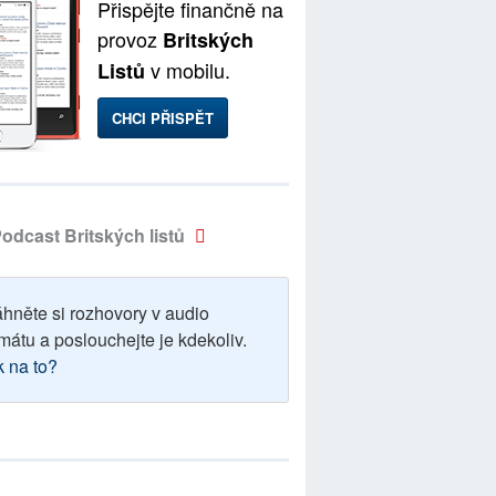
Přispějte finančně na
provoz
Britských
v mobilu.
Listů
CHCI PŘISPĚT
odcast Britských listů
áhněte si rozhovory v audio
mátu a poslouchejte je kdekoliv.
k na to?