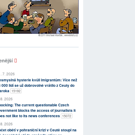
enější
. 7. 2026
smyslná hysterie kvůli imigrantům: Více než
 000 lidí se už dobrovolně vrátilo z Ceuty do
aroka
15192
 8. 2026
ocking: The current questionable Czech
vernment blocks the access of journalists it
es not like to its news conferences
15072
 8. 2026
čet obětí v pohraniční krizi v Ceutě stoupl na