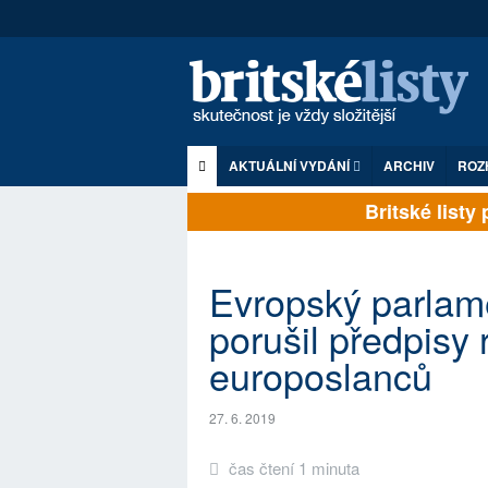
AKTUÁLNÍ VYDÁNÍ
ARCHIV
ROZ
Britské listy pl
Evropský parlam
porušil předpisy 
europoslanců
27. 6. 2019
čas čtení 1 minuta