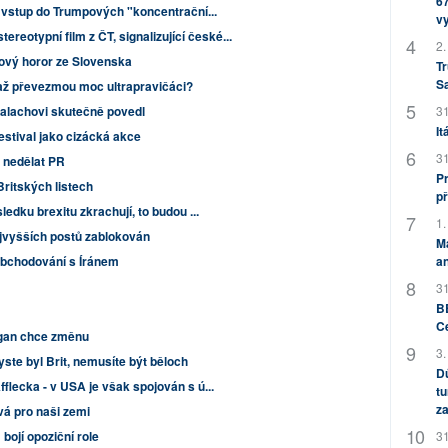
67
i vstup do Trumpových "koncentrační...
v
stereotypní film z ČT, signalizující české...
2.
ový horor ze Slovenska
Tr
S
 až převezmou moc ultrapravičáci?
31
Palachovi skutečně povedl
It
estival jako cizácká akce
31
 nedělat PR
Pr
Britských listech
př
edku brexitu zkrachují, to budou ...
1.
jvyšších postů zablokován
M
an
obchodování s Íránem
31
BB
C
ogan chce změnu
3.
yste byl Brit, nemusíte být běloch
Dů
flecka - v USA je však spojován s ú...
tu
za
á pro naši zemi
31
ojí opoziční role