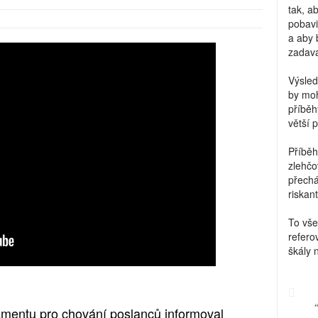
tak, a
pobavi
a aby 
zadava
Výsled
by moh
příběh
větší 
Příběh
zlehčo
přechá
riskant
To vše
refero
škály 
mentu pro chování poslanců informoval