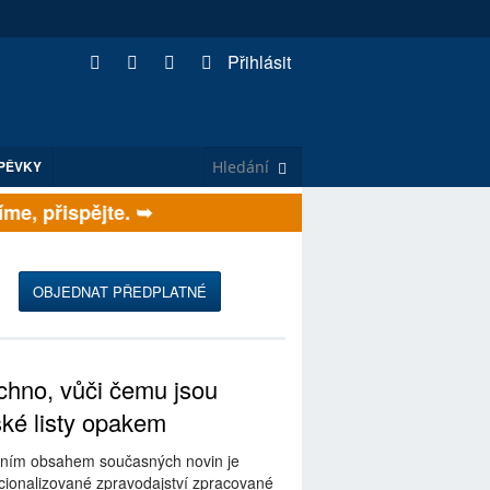
Přihlásit
PĚVKY
e, přispějte. ➥
OBJEDNAT PŘEDPLATNÉ
hno, vůči čemu jsou
ské listy opakem
ním obsahem současných novin je
ionalizované zpravodajství zpracované