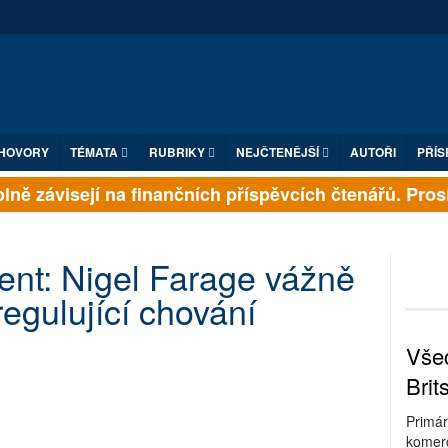
HOVORY
TÉMATA
RUBRIKY
NEJČTENĚJŠÍ
AUTOŘI
PŘÍS
ně závisejí na finančních příspěvcích čtenářů. Prosím
ent: Nigel Farage vážně
regulující chování
Všec
Brit
Primár
komerc