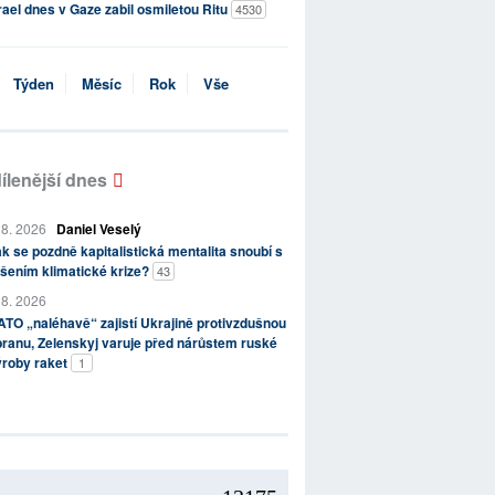
rael dnes v Gaze zabil osmiletou Ritu
4530
Týden
Měsíc
Rok
Vše
ílenější dnes
 8. 2026
Daniel Veselý
k se pozdně kapitalistická mentalita snoubí s
šením klimatické krize?
43
 8. 2026
TO „naléhavě“ zajistí Ukrajině protivzdušnou
ranu, Zelenskyj varuje před nárůstem ruské
ýroby raket
1