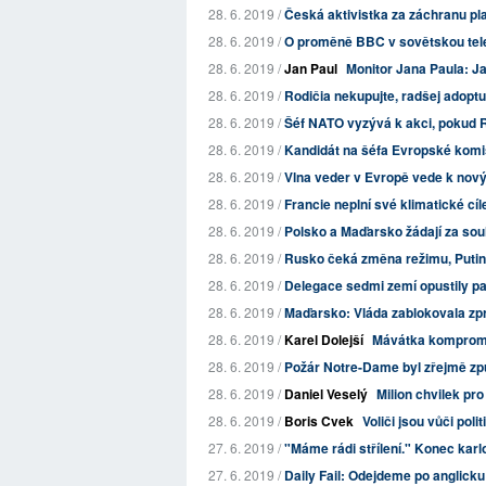
28. 6. 2019 /
Česká aktivistka za záchranu pla
28. 6. 2019 /
O proměně BBC v sovětskou tele
28. 6. 2019 /
Jan Paul
Monitor Jana Paula: Ja
28. 6. 2019 /
Rodičia nekupujte, radšej adoptu
28. 6. 2019 /
Šéf NATO vyzývá k akci, pokud 
28. 6. 2019 /
Kandidát na šéfa Evropské komi
28. 6. 2019 /
Vlna veder v Evropě vede k nov
28. 6. 2019 /
Francie neplní své klimatické cíl
28. 6. 2019 /
Polsko a Maďarsko žádají za souhl
28. 6. 2019 /
Rusko čeká změna režimu, Putin
28. 6. 2019 /
Delegace sedmi zemí opustily p
28. 6. 2019 /
Maďarsko: Vláda zablokovala zp
28. 6. 2019 /
Karel Dolejší
Mávátka komprom
28. 6. 2019 /
Požár Notre-Dame byl zřejmě způ
28. 6. 2019 /
Daniel Veselý
Milion chvilek pr
28. 6. 2019 /
Boris Cvek
Voliči jsou vůči po
27. 6. 2019 /
"Máme rádi střílení." Konec kar
27. 6. 2019 /
Daily Fail: Odejdeme po anglicku