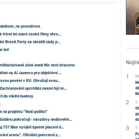
odníkem, ne premiérem
třicet let staré české filmy ohro...
é Brexit Party se obrátili zády p...
e led
Nejčt
ilitarizované zóně aneb Nic není ztraceno
hat na Al Jazeeru pro objektivní ...
31
í svou pověst v EU. Ohrožují svou...
Ne
48
achraňování uprchlíků nesmí být kr...
M
i do vládní budovy
1.
ů
Sh
 na projektu "Naši politici"
go
do
údánu pokračují - navzdory nedávném...
 737 Max vyvíjeli špatně placení d...
1.
Po
ání uranu". Oficiální potvrzení z...