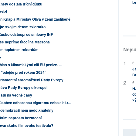
Iz
nety dostala třídní důtku
vizi
n Knap a Miroslav Oliva v zemi zaslíbené
jte svojim deťom zvieratko
Rusko odstoupí od smlouvy INF
se nepřímo útočí na Macrona
Nejsd
ým teplotním rekordům
e
6.
as s klimatickými cíli EU peníze. ...
Ja
 "odejde před rokem 2024"
ře
arlamentní shromáždění Rady Evropy
6.
rávu Rady Evropy o korupci
NA
ob
atu na věčné časy
v
soben odhozenou cigaretou nebo elekt...
o demokracii není nedotknutelný
litikům naprosto bezmocní
lovarského filmového festivalu?