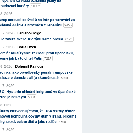
, španělská vláda oznámila plány na
ybudování bariéry
10902
 8. 2026
ump ustoupil od útoků na Írán po varování ze
aúdské Arábie a hrozbách z Teheránu
9455
. 7. 2026
Fabiano Golgo
álie zavírá dveře, kterými sama prošla
8179
. 7. 2026
Boris Cvek
emiér musí rychle zakročit proti Španělsku,
esně jak by to chtěl Putin
7227
 8. 2026
Bohumil Kartous
acinka jako orwellovský pěšák trumpovské
titeze o demokracii (o skutečnosti)
6995
. 7. 2026
C: Hysterie ohledně imigrantů ve španělské
eutě je nesmysl
5863
 8. 2026
kazy nasvědčují tomu, že USA svrhly téměř
novou bombu na obytný dům v Íránu, přičemž
hynulo dvouleté dítě a jeho rodiče
4898
. 7. 2026