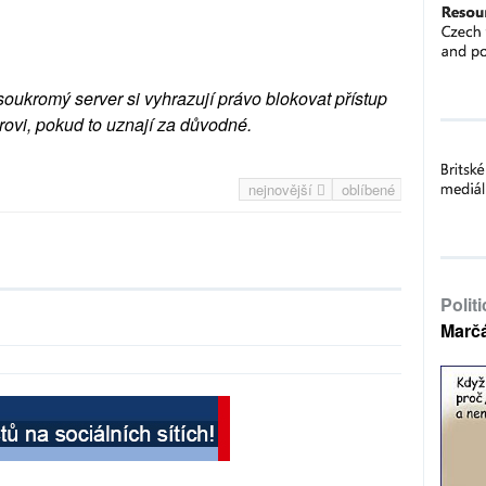
soukromý server si vyhrazují právo blokovat přístup
rovi, pokud to uznají za důvodné.
nejnovější
oblíbené
Polit
Marč