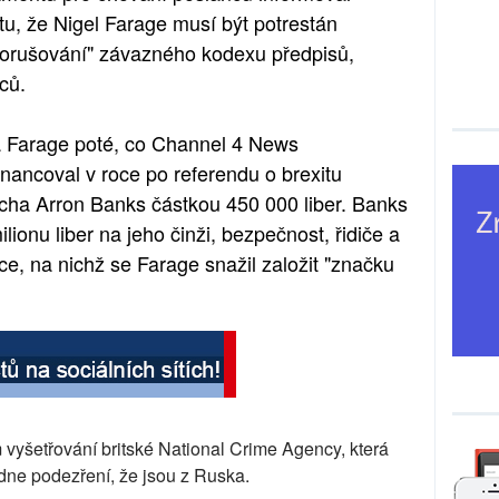
, že Nigel Farage musí být potrestán
porušování" závazného kodexu předpisů,
ců.
a Farage poté, co Channel 4 News
nancoval v roce po referendu o brexitu
rcha Arron Banks částkou 450 000 liber. Banks
lionu liber na jeho činži, bezpečnost, řidiče a
e, na nichž se Farage snažil založit "značku
 vyšetřování britské National Crime Agency, která
ládne podezření, že jsou z Ruska.