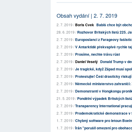
Obsah vydání | 2. 7. 2019
2. 7. 2019 /
Boris Cvek
Babiš chce být obch
28. 6. 2019 /
Rozhovor Britských listů 225. Jak 
2. 7. 2019 /
Europoslanci z Farageovy fašistick
2. 7. 2019 /
V Antarktidě překvapivě rychle taj
2. 7. 2019 /
Prosíme, nechte trávu růst
2. 7. 2019 /
Daniel Veselý
Donald Trump v dem
2. 7. 2019 /
Je tragické, když Západ musí spolé
2. 7. 2019 /
Protestujte! Češi drasticky riskuj
2. 7. 2019 /
Německé ministerstvo zahraničí: Z
2. 7. 2019 /
Demonstranti v Hongkongu pronikl
21. 5. 2019 /
Pondělní výpadek Britských list
2. 7. 2019 /
Transparency International pracuje
2. 7. 2019 /
Prodemokratické demonstrace v S
1. 7. 2019 /
Chybný software pro letoun Boeing
1. 7. 2019 /
Írán "porušil omezení pro obohacov