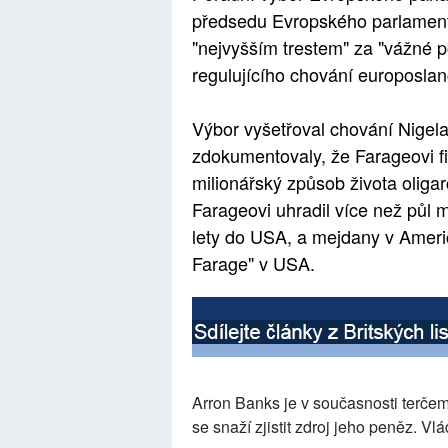
předsedu Evropského parlamentu
"nejvyšším trestem" za "vážné 
regulujícího chování europoslan
Výbor vyšetřoval chování Nigel
zdokumentovaly, že Farageovi fi
milionářský způsob života oliga
Farageovi uhradil více než půl mi
lety do USA, a mejdany v Americ
Farage" v USA.
Arron Banks je v současnosti terčem
se snaží zjistit zdroj jeho peněz. V