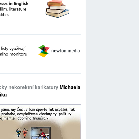
icky nekorektní karikatury
Michaela
áka