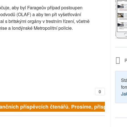
čuje, aby byl Farageův případ postoupen
odvodů (OLAF) a aby ten při vyšetřování
 s britskými orgány v trestním řízení, včetně
se a londýnské Metropolitní policie.
P
St
for
0
Ja
finančních příspěvcích čtenářů. Prosíme, přispějte. ➥