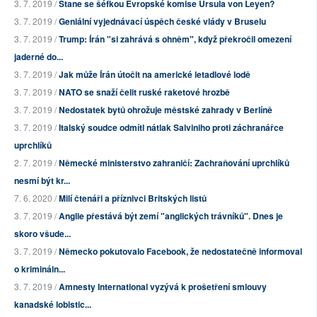
3. 7. 2019 /
Stane se šéfkou Evropské komise Ursula von Leyen?
3. 7. 2019 /
Geniální vyjednávací úspěch české vlády v Bruselu
3. 7. 2019 /
Trump: Írán "si zahrává s ohněm", když překročil omezení
jaderné do...
3. 7. 2019 /
Jak může Írán útočit na americké letadlové lodě
3. 7. 2019 /
NATO se snaží čelit ruské raketové hrozbě
3. 7. 2019 /
Nedostatek bytů ohrožuje městské zahrady v Berlíně
3. 7. 2019 /
Italský soudce odmítl nátlak Salviniho proti záchranářce
uprchlíků
2. 7. 2019 /
Německé ministerstvo zahraničí: Zachraňování uprchlíků
nesmí být kr...
7. 6. 2020 /
Milí čtenáři a příznivci Britských listů
3. 7. 2019 /
Anglie přestává být zemí "anglických trávníků". Dnes je
skoro všude...
3. 7. 2019 /
Německo pokutovalo Facebook, že nedostatečně informoval
o krimináln...
3. 7. 2019 /
Amnesty International vyzývá k prošetření smlouvy
kanadské lobistic...