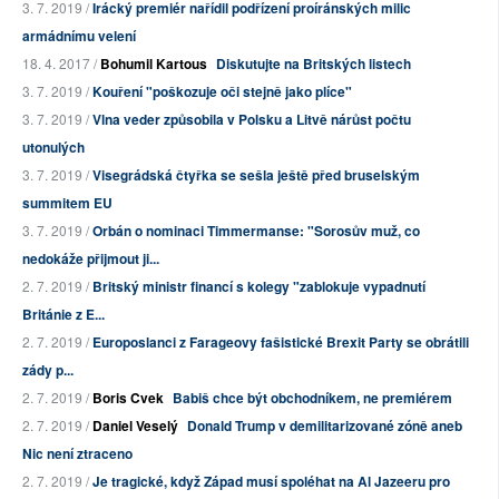
3. 7. 2019 /
Irácký premiér nařídil podřízení proíránských milic
armádnímu velení
18. 4. 2017 /
Bohumil Kartous
Diskutujte na Britských listech
3. 7. 2019 /
Kouření "poškozuje oči stejně jako plíce"
3. 7. 2019 /
Vlna veder způsobila v Polsku a Litvě nárůst počtu
utonulých
3. 7. 2019 /
Visegrádská čtyřka se sešla ještě před bruselským
summitem EU
3. 7. 2019 /
Orbán o nominaci Timmermanse: "Sorosův muž, co
nedokáže přijmout ji...
2. 7. 2019 /
Britský ministr financí s kolegy "zablokuje vypadnutí
Británie z E...
2. 7. 2019 /
Europoslanci z Farageovy fašistické Brexit Party se obrátili
zády p...
2. 7. 2019 /
Boris Cvek
Babiš chce být obchodníkem, ne premiérem
2. 7. 2019 /
Daniel Veselý
Donald Trump v demilitarizované zóně aneb
Nic není ztraceno
2. 7. 2019 /
Je tragické, když Západ musí spoléhat na Al Jazeeru pro