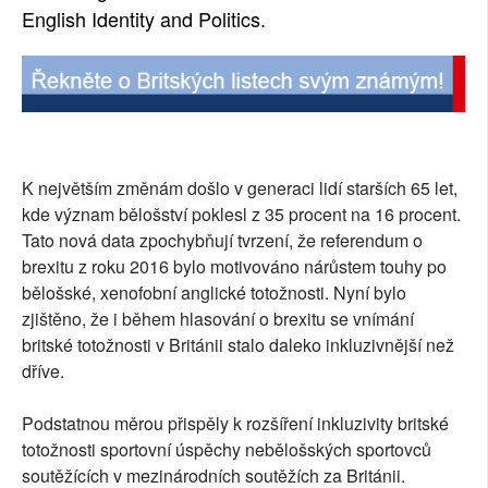
English Identity and Politics.
K největším změnám došlo v generaci lidí starších 65 let,
kde význam bělošství poklesl z 35 procent na 16 procent.
Tato nová data zpochybňují tvrzení, že referendum o
brexitu z roku 2016 bylo motivováno nárůstem touhy po
bělošské, xenofobní anglické totožnosti. Nyní bylo
zjištěno, že i během hlasování o brexitu se vnímání
britské totožnosti v Británii stalo daleko inkluzivnější než
dříve.
Podstatnou měrou přispěly k rozšíření inkluzivity britské
totožnosti sportovní úspěchy nebělošských sportovců
soutěžících v mezinárodních soutěžích za Británii.