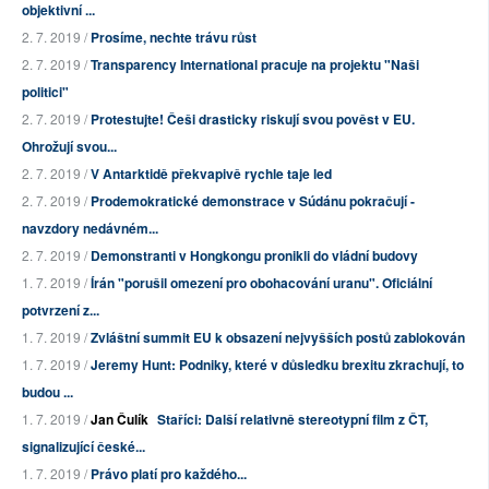
objektivní ...
2. 7. 2019 /
Prosíme, nechte trávu růst
2. 7. 2019 /
Transparency International pracuje na projektu "Naši
politici"
2. 7. 2019 /
Protestujte! Češi drasticky riskují svou pověst v EU.
Ohrožují svou...
2. 7. 2019 /
V Antarktidě překvapivě rychle taje led
2. 7. 2019 /
Prodemokratické demonstrace v Súdánu pokračují -
navzdory nedávném...
2. 7. 2019 /
Demonstranti v Hongkongu pronikli do vládní budovy
1. 7. 2019 /
Írán "porušil omezení pro obohacování uranu". Oficiální
potvrzení z...
1. 7. 2019 /
Zvláštní summit EU k obsazení nejvyšších postů zablokován
1. 7. 2019 /
Jeremy Hunt: Podniky, které v důsledku brexitu zkrachují, to
budou ...
1. 7. 2019 /
Jan Čulík
Staříci: Další relativně stereotypní film z ČT,
signalizující české...
1. 7. 2019 /
Právo platí pro každého...