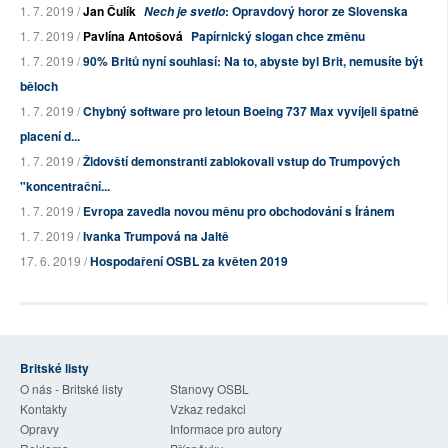
1. 7. 2019 /
Jan Čulík
: Opravdový horor ze Slovenska
Nech je svetlo
1. 7. 2019 /
Pavlína Antošová
Papírnický slogan chce změnu
1. 7. 2019 /
90% Britů nyní souhlasí: Na to, abyste byl Brit, nemusíte být
běloch
1. 7. 2019 /
Chybný software pro letoun Boeing 737 Max vyvíjeli špatně
placení d...
1. 7. 2019 /
Židovští demonstranti zablokovali vstup do Trumpových
"koncentrační...
1. 7. 2019 /
Evropa zavedla novou měnu pro obchodování s Íránem
1. 7. 2019 /
Ivanka Trumpová na Jaltě
17. 6. 2019 /
Hospodaření OSBL za květen 2019
Britské listy
O nás - Britské listy
Stanovy OSBL
Kontakty
Vzkaz redakci
Opravy
Informace pro autory