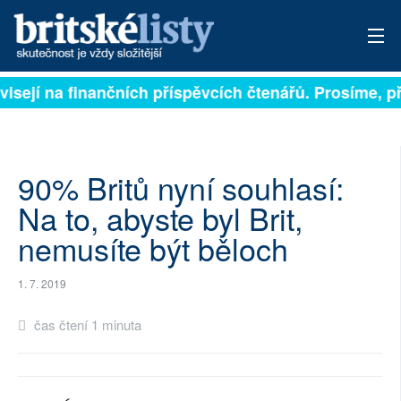
visejí na finančních příspěvcích čtenářů. Prosíme, př
PŘIHLÁSIT
AKTUÁLNÍ VYDÁNÍ
ARCHIV
90% Britů nyní souhlasí:
Na to, abyste byl Brit,
ROZHOVORY
nemusíte být běloch
TÉMATA
1. 7. 2019
NEJČTENĚJŠÍ ZA 7 DNÍ
čas čtení 1 minuta
AUTOŘI
PŘÍSPĚVKY NA PROVOZ