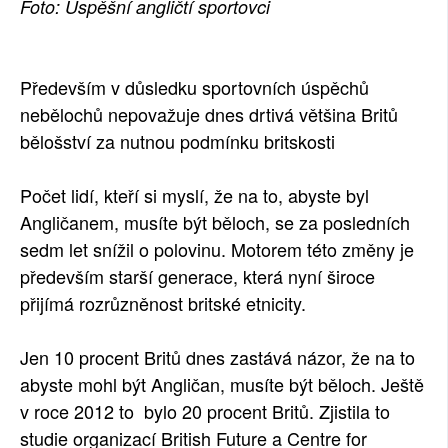
Foto: Úspěšní angličtí sportovci
SOCIÁLNÍ SÍTĚ
RUBRIKY
Především v důsledku sportovních úspěchů
nebělochů nepovažuje dnes drtivá většina Britů
PLNÁ VERZE STRÁNEK
bělošství za nutnou podmínku britskosti
Počet lidí, kteří si myslí, že na to, abyste byl
Angličanem, musíte být běloch, se za posledních
sedm let snížil o polovinu. Motorem této změny je
především starší generace, která nyní široce
přijímá rozrůzněnost britské etnicity.
Jen 10 procent Britů dnes zastává názor, že na to
abyste mohl být Angličan, musíte být běloch. Ještě
v roce 2012 to bylo 20 procent Britů. Zjistila to
studie organizací British Future a Centre for