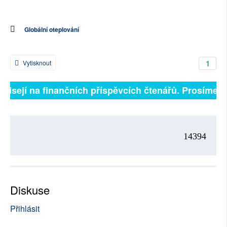
Globální oteplování
1
Vytisknout
ávisejí na finančních příspěvcích čtenářů. Prosíme, př
14394
Diskuse
Přihlásit