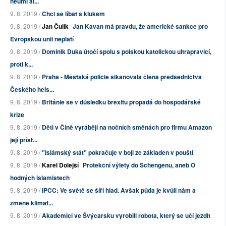
neumí al...
9. 8. 2019 /
Chci se líbat s klukem
9. 8. 2019 /
Jan Čulík
Jan Kavan má pravdu, že americké sankce pro
Evropskou unii neplatí
9. 8. 2019 /
Dominik Duka útočí spolu s polskou katolickou ultrapravicí,
proti k...
9. 8. 2019 /
Praha - Městská policie šikanovala člena předsednictva
Českého hels...
9. 8. 2019 /
Británie se v důsledku brexitu propadá do hospodářské
krize
9. 8. 2019 /
Děti v Číně vyrábějí na nočních směnách pro firmu Amazon
její příst...
9. 8. 2019 /
"Islámský stát" pokračuje v boji ze základen v poušti
9. 8. 2019 /
Karel Dolejší
Protekční výlety do Schengenu, aneb O
hodných islamistech
9. 8. 2019 /
IPCC: Ve světě se šíří hlad. Avšak půda je kvůli nám a
změně klimat...
9. 8. 2019 /
Akademici ve Švýcarsku vyrobili robota, který se učí jezdit