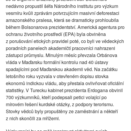
nedávno propustil šéfa Národního institutu pro výzkum
vesmíru kvůli zprávám potvrzujícím masivní deforestaci
amazonského pralesa, která se dramaticky prohloubila
během Bolsonarova prezidentství. Americká agentura pro
ochranu životního prostředí (EPA) byla obviněna
z porušování etických pravidel poté, co byli ve vědeckých
poradních panelech akademičtí pracovníci nahrazeni
zástupci průmyslu. Minulým měsíc převzala Orbánova
vláda v Maďarsku formální kontrolu nad 40 ústavy
spadajícími pod Maďarskou akademii věd. Na začátku
letošního roku vyzvala v otevřeném dopisu stovka
ekonomů indickou vládu, aby přestala ovlivňovat oficiální
statistiky. V Turecku kabinet prezidenta Erdogana obvinil
700 výzkumníků, kteří podepsali petici volající po
mírovém řešení kurdské otázky, z podpory terorismu.
Stovky vědců byly propuštěny ze zaměstnání a někteří
z nich skončili za mřížemi.