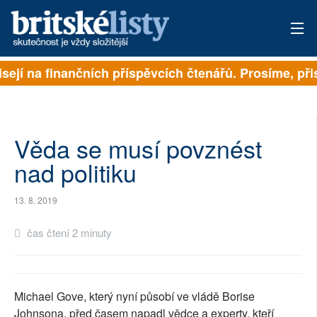
sejí na finančních příspěvcích čtenářů. Prosíme, přis
PŘIHLÁSIT
AKTUÁLNÍ VYDÁNÍ
ARCHIV
Věda se musí povznést
nad politiku
ROZHOVORY
13. 8. 2019
TÉMATA
čas čtení 2 minuty
NEJČTENĚJŠÍ ZA 7 DNÍ
AUTOŘI
Michael Gove, který nyní působí ve vládě Borise
PŘÍSPĚVKY NA PROVOZ
Johnsona, před časem napadl vědce a experty, kteří