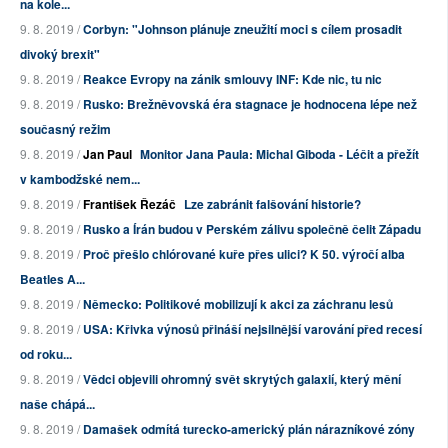
na kole...
9. 8. 2019 /
Corbyn: "Johnson plánuje zneužití moci s cílem prosadit
divoký brexit"
9. 8. 2019 /
Reakce Evropy na zánik smlouvy INF: Kde nic, tu nic
9. 8. 2019 /
Rusko: Brežněvovská éra stagnace je hodnocena lépe než
současný režim
9. 8. 2019 /
Jan Paul
Monitor Jana Paula: Michal Giboda - Léčit a přežít
v kambodžské nem...
9. 8. 2019 /
František Řezáč
Lze zabránit falšování historie?
9. 8. 2019 /
Rusko a Írán budou v Perském zálivu společně čelit Západu
9. 8. 2019 /
Proč přešlo chlórované kuře přes ulici? K 50. výročí alba
Beatles A...
9. 8. 2019 /
Německo: Politikové mobilizují k akci za záchranu lesů
9. 8. 2019 /
USA: Křivka výnosů přináší nejsilnější varování před recesí
od roku...
9. 8. 2019 /
Vědci objevili ohromný svět skrytých galaxií, který mění
naše chápá...
9. 8. 2019 /
Damašek odmítá turecko-americký plán nárazníkové zóny