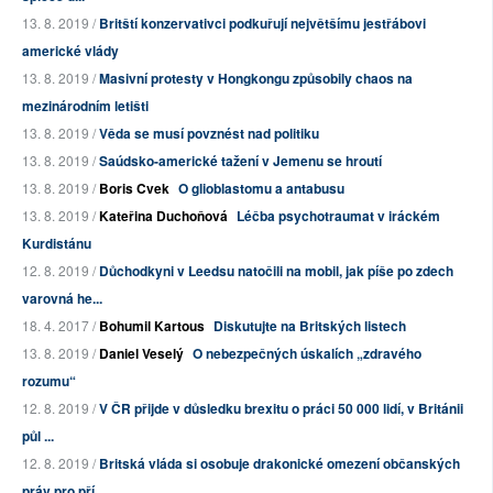
13. 8. 2019 /
Britští konzervativci podkuřují největšímu jestřábovi
americké vlády
13. 8. 2019 /
Masivní protesty v Hongkongu způsobily chaos na
mezinárodním letišti
13. 8. 2019 /
Věda se musí povznést nad politiku
13. 8. 2019 /
Saúdsko-americké tažení v Jemenu se hroutí
13. 8. 2019 /
Boris Cvek
O glioblastomu a antabusu
13. 8. 2019 /
Kateřina Duchoňová
Léčba psychotraumat v iráckém
Kurdistánu
12. 8. 2019 /
Důchodkyni v Leedsu natočili na mobil, jak píše po zdech
varovná he...
18. 4. 2017 /
Bohumil Kartous
Diskutujte na Britských listech
13. 8. 2019 /
Daniel Veselý
O nebezpečných úskalích „zdravého
rozumu“
12. 8. 2019 /
V ČR přijde v důsledku brexitu o práci 50 000 lidí, v Británii
půl ...
12. 8. 2019 /
Britská vláda si osobuje drakonické omezení občanských
práv pro pří...