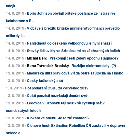
odejít
14. 8. 2019 /
Boris Johnson obvinil britské poslance ze "strašlivé
kolaborace s E...
14. 8. 2019 /
V obavě z brexitu britské ministerstvo financí převedlo
miliardy li...
14. 8. 2019 /
Nahlédnout do českého velkochovu je nyní snazší
14. 8. 2019 /
Stovky lidí uvízly ve Středozemí na záchranných lodích
14. 8. 2019 /
Michal Berg
Překonají čeští Zelení epochu stagnace?
14. 8. 2019 /
Beno Trávníček Brodský
Rozbijte elektromobily! (?)
13. 8. 2019 /
Maďarská ultrapravicová vláda ostře zaútočila na Finsko
13. 8. 2019 /
Český fašistický stát
1. 8. 2019 /
Hospodaření OSBL za červenec 2019
13. 8. 2019 /
Čeští penzisti nezvládají dnešní svět
13. 8. 2019 /
Ledovce v Grónsku tají šestkrát rychleji než v
osmdesátých letech
13. 8. 2019 /
Klokani ve sněhu. Je to zlé znamení?
13. 8. 2019 /
Členové hnutí Extinction Rebellion ČR zastavili v dopravní
špičce d...