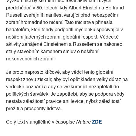
Výzkumníci by se měli inspirovat aktivitami svých
předchůdců v 50. letech, kdy Albert Einstein a Bertrand
Russell zveřejnili manifest varující před nebezpečím
zbraní hromadného ničení. Tato iniciativa přinesla
badatelům, kteří tehdy podpořili myšlenku spočívající v
nešíření jaderných zbraní, globální respekt. Vědecké
aktivity zahájené Einsteinem a Russellem se nakonec
staly stavebním kamenem smluv o nešíření
nekonvenčních zbraní.
Je proto naprosto klíčové, aby vědci tento globální
respekt znovu získali; aby byl opět kladen velký důraz na
vědecké poznání a aby se výzkumníci nezaplétali do
politických šarvátek. Je zapotřebí, aby se podpora vědy
nestala záležitostí pravice ani levice, nýbrž záležitostí
přežití a prosperity lidstva.
Celý text v angličtině v časopise
Nature
ZDE