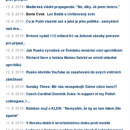
12. 8. 2019 /
Maďarská vládní propaganda: "Ne, díky. Já jsem hetero."
12. 8. 2019 /
Boris Cvek
Lex Babiš a civilizovaný svět
12. 8. 2019 /
Co je Putin vlastně zač a jaká je jeho politika - zamyšlení
nad dva...
12. 8. 2019 /
Britové vydali 112 miliard Kč na železné zásoby potravin
pro případ...
12. 8. 2019 /
Jak Rusko vyvolává ve Švédsku nenávist vůči uprchlíkům
12. 8. 2019 /
Richard Gere a fašista Matteo Salvini se střetli ohledně
uprchlíků
12. 8. 2019 /
Rusko obvinilo YouTube ze zasahování do svých vnitřních
záležitostí
11. 8. 2019 /
Sunday Times: Mír nás neuspokojil. Dáme válce šanci?
11. 8. 2019 /
Czech Cardinal Dominik Duka: In support of my Polish
colleagues, I ...
11. 8. 2019 /
Babišův muž o KLDR: "Nemyslím, že by se tam lidem žilo
špatně"
11. 8. 2019 /
V Norsku došlo k teroristickému útoku proti mešitě
11. 8. 2019 /