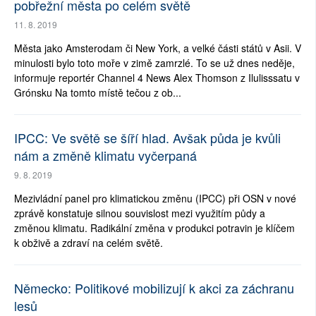
pobřežní města po celém světě
11. 8. 2019
Města jako Amsterodam či New York, a velké části států v Asii. V
minulosti bylo toto moře v zimě zamrzlé. To se už dnes neděje,
informuje reportér Channel 4 News Alex Thomson z Ilulisssatu v
Grónsku Na tomto místě tečou z ob...
IPCC: Ve světě se šíří hlad. Avšak půda je kvůli
nám a změně klimatu vyčerpaná
9. 8. 2019
Mezivládní panel pro klimatickou změnu (IPCC) při OSN v nové
zprávě konstatuje silnou souvislost mezi využitím půdy a
změnou klimatu. Radikální změna v produkci potravin je klíčem
k obživě a zdraví na celém světě.
Německo: Politikové mobilizují k akci za záchranu
lesů