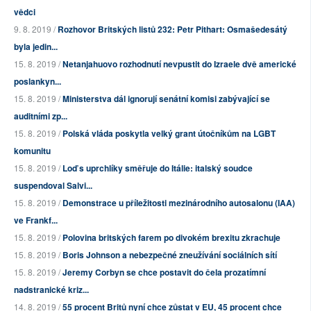
vědci
9. 8. 2019 /
Rozhovor Britských listů 232: Petr Pithart: Osmašedesátý
byla jedin...
15. 8. 2019 /
Netanjahuovo rozhodnutí nevpustit do Izraele dvě americké
poslankyn...
15. 8. 2019 /
Ministerstva dál ignorují senátní komisi zabývající se
auditními zp...
15. 8. 2019 /
Polská vláda poskytla velký grant útočníkům na LGBT
komunitu
15. 8. 2019 /
Loď s uprchlíky směřuje do Itálie: italský soudce
suspendoval Salvi...
15. 8. 2019 /
Demonstrace u příležitosti mezinárodního autosalonu (IAA)
ve Frankf...
15. 8. 2019 /
Polovina britských farem po divokém brexitu zkrachuje
15. 8. 2019 /
Boris Johnson a nebezpečné zneužívání sociálních sítí
15. 8. 2019 /
Jeremy Corbyn se chce postavit do čela prozatímní
nadstranické kriz...
14. 8. 2019 /
55 procent Britů nyní chce zůstat v EU, 45 procent chce