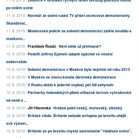
Ledovce v Grónsku rychlým táním ohrožují pobřežní města
po celém světě
11. 8. 2019 /
Novinář ze státní ruské TV přišel osvěcovat demonstranty.
Skandoval...
11. 8. 2019 /
Moskevská policie na sobotní demonstraci zatkla invalidu s
mozkovo...
11. 8. 2019 /
František Řezáč
Není tohle už přehnané?
10. 8. 2019 /
Pedofil Jeffrey Epstein údajně spáchal ve vězení
sebevraždu
10. 8. 2019 /
Sobotní demonstrace v Moskvě byla největší od roku 2013
10. 8. 2019 /
V Moskvě se znovu konala obrovská demonstrace
10. 8. 2019 /
V Rusku došlo k jaderné explozi, pět lidí zahynulo
10. 8. 2019 /
Partnerky holandských pilotů stihaček terčem vyhrožování
od osob s ...
10. 8. 2019 /
Jiří Hlavenka
Hraboš polní český, moravský, slezský
10. 8. 2019 /
Britská vláda: Británie nebude schopna po brexitu uhájit
své výsost...
10. 8. 2019 /
Británie se po brexitu chystá samostatně "vládnout světu",