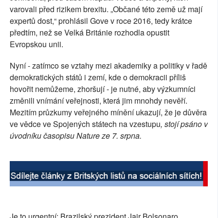
varovali před rizikem brexitu. „Občané této země už mají
SOCIÁLNÍ SÍTĚ
expertů dost,“ prohlásil Gove v roce 2016, tedy krátce
předtím, než se Velká Británie rozhodla opustit
RUBRIKY
Evropskou unii.
PLNÁ VERZE STRÁNEK
Nyní - zatímco se vztahy mezi akademiky a politiky v řadě
demokratických států i zemí, kde o demokracii příliš
hovořit nemůžeme, zhoršují - je nutné, aby výzkumníci
změnili vnímání veřejnosti, která jim mnohdy nevěří.
Mezitím průzkumy veřejného mínění ukazují, že je důvěra
ve vědce ve Spojených státech na vzestupu
, stojí psáno v
úvodníku časopisu Nature ze 7. srpna.
Je to urgentní: Brazilský prezident Jair Bolsonaro