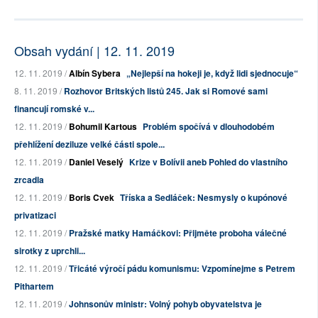
Obsah vydání | 12. 11. 2019
12. 11. 2019 /
Albín Sybera
„Nejlepší na hokeji je, když lidi sjednocuje“
8. 11. 2019 /
Rozhovor Britských listů 245. Jak si Romové sami
financují romské v...
12. 11. 2019 /
Bohumil Kartous
Problém spočívá v dlouhodobém
přehlížení deziluze velké části spole...
12. 11. 2019 /
Daniel Veselý
Krize v Bolívii aneb Pohled do vlastního
zrcadla
12. 11. 2019 /
Boris Cvek
Tříska a Sedláček: Nesmysly o kupónové
privatizaci
12. 11. 2019 /
Pražské matky Hamáčkovi: Přijměte proboha válečné
sirotky z uprchli...
12. 11. 2019 /
Třicáté výročí pádu komunismu: Vzpomínejme s Petrem
Pithartem
12. 11. 2019 /
Johnsonův ministr: Volný pohyb obyvatelstva je