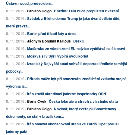
Ústavní soud, předvolební...
8. 11. 2019 /
Fabiano Golgo
Brazílie: Lula bude propuštěn z vězení
8. 11. 2019 /
Svědek z Bílého domu: Trump je jako dvanáctileté dítě,
které převza...
8. 11. 2019 /
Berlín před třiceti lety a dnes
8. 11. 2019 /
Jáchym Bohumil Kartous
Brexit
8. 11. 2019 /
Maďarsko ze všech zemí EU nejvíce vydělává na členství
8. 11. 2019 /
Moskva si v Sýrii vybírá svou kořist
8. 11. 2019 /
Izraelský Nejvyšší soud schválil deportaci ředitele tamější
pobočky...
8. 11. 2019 /
Příroda může být při omezování znečištění vzduchu stejně
výkonná ja...
8. 11. 2019 /
Írán zrušil akreditaci jaderné inspektorky OSN
8. 11. 2019 /
Boris Cvek
Česká letargie a strach z vlastního státu
8. 11. 2019 /
Fabiano Golgo
Novinář, který zveřejnil Snowdenovy
dokumenty, se stal v brazilském...
8. 11. 2019 /
Írán obnovil obohacování uranu ve Fordó. Opět porušil
jaderný pakt