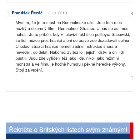
František Řezáč
8. lis. 2019
0
Myslím, že je to most na Bornholmské ulici. Je o tom moc
hezký a dojemný film - Bornholmer Strasse. U nás se asi moc
nehrál. Je to příběh, kdy v televizi řekl člen politbyra Sabowski,
že lidi můžou přes hranici a oni se právě zde dožadovali splnění.
Chudáci strážci hranice neměli žádné instrukice shora a
nevěděli, co dělat. Nakonec zvítězilo i jejich lidství a oni lidi
pustili. Jsou zde vylíčeni též jako lidé, nikoli jako režimní
monstra a ve filmu je hodně humoru i pěkné herecké výkony.
Stojí za vidění.