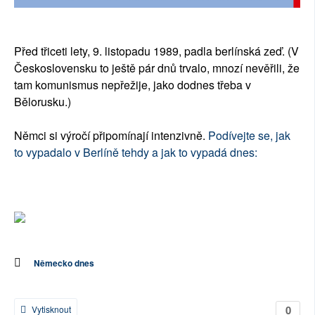
SOCIÁLNÍ SÍTĚ
RUBRIKY
Před třiceti lety, 9. listopadu 1989, padla berlínská zeď. (V
Československu to ještě pár dnů trvalo, mnozí nevěřili, že
PLNÁ VERZE STRÁNEK
tam komunismus nepřežije, jako dodnes třeba v
Bělorusku.)
Němci si výročí připomínají intenzivně.
Podívejte se, jak
to vypadalo v Berlíně tehdy a jak to vypadá dnes:
Německo dnes
0
Vytisknout