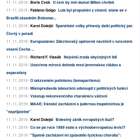
11. 11. 2019 /
Boris Cvek
O čem by měl dumat Milion chvilek
11. 11. 2019 /
Fabiano Golgo
Lula byl propuštěn z vězení: stane se v
Brazílii zásadním Bolsonar...
11. 11. 2019 /
Karel Dolejší
Španělské volby přinesly další politický pat.
Čtvrtý v pořadí
11. 11. 2019 /
Europoslanec Zdechovský opětovně navštívil v tureckém
vězení Čecha ...
11. 11. 2019 /
Richard F. Vlasák
Největší zrada obyčejných lidí
11. 11. 2019 /
Uzavřena mírová dohoda mezi jemenskou vládou a
separatisty
11. 11. 2019 /
O takzvaném putinismu (bonapartismu)
11. 11. 2019 /
Místopředseda labouristů odstoupil z politických funkcí
11. 11. 2019 /
Vzestup nekonvenčního charakteru válčení
11. 11. 2019 /
MAAE: Íránské zacházení s jadernou inspektorkou je
"nepřijatelné"
11. 11. 2019 /
Karel Dolejší
Bolestný zánik evropských iluzí?
11. 11. 2019 /
Co se po roce 1989 stalo s východoevropskou levicí?
11. 11. 2019 /
"Špatné zacházení mi způsobilo fyzickou chorobu":