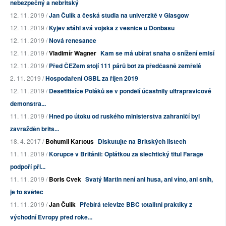
nebezpečný a nebritský
12. 11. 2019 /
Jan Čulík a česká studia na univerzitě v Glasgow
12. 11. 2019 /
Kyjev stáhl svá vojska z vesnice u Donbasu
12. 11. 2019 /
Nová renesance
12. 11. 2019 /
Vladimír Wagner
Kam se má ubírat snaha o snížení emisí
12. 11. 2019 /
Před ČEZem stojí 111 párů bot za předčasně zemřelé
2. 11. 2019 /
Hospodaření OSBL za říjen 2019
12. 11. 2019 /
Desetitisíce Poláků se v pondělí účastnily ultrapravicové
demonstra...
11. 11. 2019 /
Hned po útoku od ruského ministerstva zahraničí byl
zavražděn brits...
18. 4. 2017 /
Bohumil Kartous
Diskutujte na Britských listech
11. 11. 2019 /
Korupce v Británii: Oplátkou za šlechtický titul Farage
podpoří při...
11. 11. 2019 /
Boris Cvek
Svatý Martin není ani husa, ani víno, ani sníh,
je to světec
11. 11. 2019 /
Jan Čulík
Přebírá televize BBC totalitní praktiky z
východní Evropy před roke...