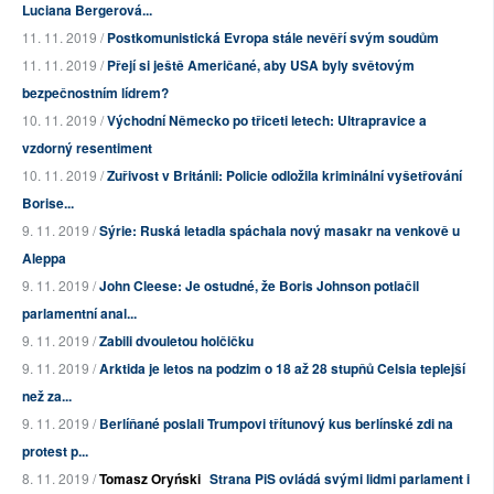
Luciana Bergerová...
11. 11. 2019 /
Postkomunistická Evropa stále nevěří svým soudům
11. 11. 2019 /
Přejí si ještě Američané, aby USA byly světovým
bezpečnostním lídrem?
10. 11. 2019 /
Východní Německo po třiceti letech: Ultrapravice a
vzdorný resentiment
10. 11. 2019 /
Zuřivost v Británii: Policie odložila kriminální vyšetřování
Borise...
9. 11. 2019 /
Sýrie: Ruská letadla spáchala nový masakr na venkově u
Aleppa
9. 11. 2019 /
John Cleese: Je ostudné, že Boris Johnson potlačil
parlamentní anal...
9. 11. 2019 /
Zabili dvouletou holčičku
9. 11. 2019 /
Arktida je letos na podzim o 18 až 28 stupňů Celsia teplejší
než za...
9. 11. 2019 /
Berlíňané poslali Trumpovi třítunový kus berlínské zdi na
protest p...
8. 11. 2019 /
Tomasz Oryński
Strana PiS ovládá svými lidmi parlament i