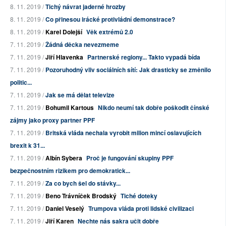
8. 11. 2019 /
Tichý návrat jaderné hrozby
8. 11. 2019 /
Co přinesou irácké protivládní demonstrace?
8. 11. 2019 /
Karel Dolejší
Věk extrémů 2.0
7. 11. 2019 /
Žádná děcka nevezmeme
7. 11. 2019 /
Jiří Hlavenka
Partnerské regiony... Takto vypadá bída
7. 11. 2019 /
Pozoruhodný vliv sociálních sítí: Jak drasticky se změnilo
politic...
7. 11. 2019 /
Jak se má dělat televize
7. 11. 2019 /
Bohumil Kartous
Nikdo neumí tak dobře poškodit čínské
zájmy jako proxy partner PPF
7. 11. 2019 /
Britská vláda nechala vyrobit milion mincí oslavujících
brexit k 31...
7. 11. 2019 /
Albín Sybera
Proč je fungování skupiny PPF
bezpečnostním rizikem pro demokratick...
7. 11. 2019 /
Za co bych šel do stávky...
7. 11. 2019 /
Beno Trávníček Brodský
Tiché doteky
7. 11. 2019 /
Daniel Veselý
Trumpova vláda proti lidské civilizaci
7. 11. 2019 /
Jiří Karen
Nechte nás sakra učit dobře